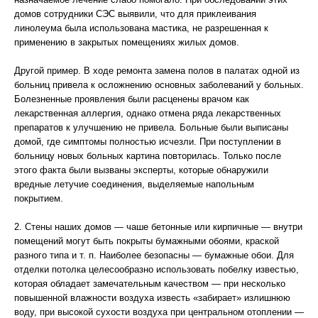
домов сотрудники СЭС выявили, что для приклеивания
линолеума была использована мастика, не разрешенная к
применению в закрытых помещениях жилых домов.
Другой пример. В ходе ремонта замена полов в палатах одной из
больниц привела к осложнению основных заболеваний у больных.
Болезненные проявления были расценены врачом как
лекарственная аллергия, однако отмена ряда лекарственных
препаратов к улучшению не привела. Больные были выписаны
домой, где симптомы полностью исчезли. При поступлении в
больницу новых больных картина повторилась. Только после
этого факта были вызваны эксперты, которые обнаружили
вредные летучие соединения, выделяемые напольным
покрытием.
2. Стены наших домов — чаше бетонные или кирпичные — внутри
помещений могут быть покрыты бумажными обоями, краской
разного типа и т. п. Наиболее безопасны — бумажные обои. Для
отделки потолка целесообразно использовать побелку известью,
которая обладает замечательным качеством — при несколько
повышенной влажности воздуха известь «забирает» излишнюю
воду, при высокой сухости воздуха при центральном отоплении —