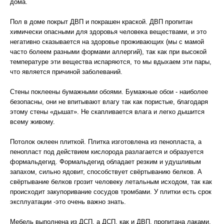
дома.
Пол в доме покрыт ДВП и покрашен краской. ДВП пропитан
химически опасными для здоровья человека веществами, и это
негативно сказывается на здоровье проживающих (мы с мамой
часто болеем разными формами аллергий), так как при высокой
температуре эти вещества испаряются, то мы вдыхаем эти пары,
что является причиной заболеваний.
Стены поклеены бумажными обоями. Бумажные обои - наиболее
безопасны, они не впитывают влагу так как пористые, благодаря
этому стены «дышат». Не скапливается влага и легко дышится
всему живому.
Потолок оклеен плиткой. Плитка изготовлена из пенопласта, а
пенопласт под действием кислорода разлагается и образуется
формальдегид. Формальдегид обладает резким и удушливым
запахом, сильно ядовит, способствует свёртыванию белков. А
свёртывание белков грозит человеку летальным исходом, так как
происходит закупоривание сосудов тромбами. У плитки есть срок
эксплуатации -это очень важно знать.
Мебель выполнена из ДСП, а ДСП, как и ДВП, пропитана лаками,