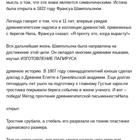
мысль о том, что эти знаки являются символическими. Истина
была открыта в 1822 году Франсуа Шампольоном .
Легенда говорит о том, что в 11 лет, впервые увидев
древнеегипетские надписи в коллекции древностей, привезенных
с берегов Нила, Франсуа сказал: «Я прочту это, когда вырасту!»
Вся дальнейшая жизнь Шампольона была направлена на
достижение этой цели. Он овладел многими древними языками,
изучал ИЗГОТОВЛЕНИЕ ПАПИРУСА
древнюю историю. В 1807 году семнадцатилетний юноша сделал
доклад о Древнем Египте в Гренобльской академии. Еще долгих
пятнадцать лет ушло на подготовку к главному Густые заросли
тростника покрывали берега событию в жизни ученого. И вот –
победа! Метод прочтения древнеегипетской письменностиНила.
открыт.
Тростник срубали, а стебель его разрезали на тонкие пластинки
одинакового размера.
Только через шесть лет после своего гениального открытия