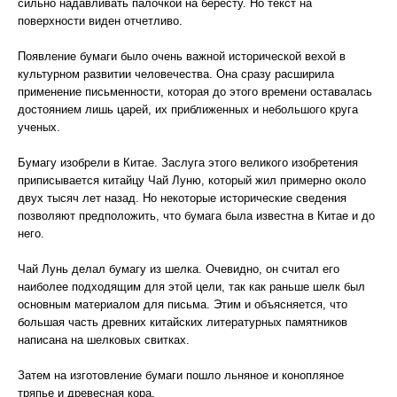
сильно надавливать палочкой на бересту. Но текст на
поверхности виден отчетливо.
Появление бумаги было очень важной исторической вехой в
культурном развитии человечества. Она сразу расширила
применение письменности, которая до этого времени оставалась
достоянием лишь царей, их приближенных и небольшого круга
ученых.
Бумагу изобрели в Китае. Заслуга этого великого изобретения
приписывается китайцу Чай Луню, который жил примерно около
двух тысяч лет назад. Но некоторые исторические сведения
позволяют предположить, что бумага была известна в Китае и до
него.
Чай Лунь делал бумагу из шелка. Очевидно, он считал его
наиболее подходящим для этой цели, так как раньше шелк был
основным материалом для письма. Этим и объясняется, что
большая часть древних китайских литературных памятников
написана на шелковых свитках.
Затем на изготовление бумаги пошло льняное и конопляное
тряпье и древесная кора.