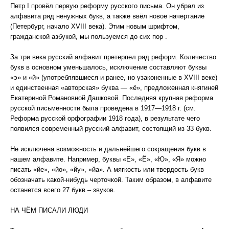
Петр I провёл первую реформу русского письма. Он убрал из
алфавита ряд ненужных букв, а также ввёл новое начертание
(Петербург, начало XVIII века). Этим новым шрифтом,
гражданской азбукой, мы пользуемся до сих пор .
За три века русский алфавит претерпел ряд реформ. Количество
букв в основном уменьшалось, исключение составляют буквы
«э» и «й» (употреблявшиеся и ранее, но узаконенные в XVIII веке)
и единственная «авторская» буква — «ё», предложенная княгиней
Екатериной Романовной Дашковой. Последняя крупная реформа
русской письменности была проведена в 1917—1918 г. (см.
Реформа русской орфографии 1918 года), в результате чего
появился современный русский алфавит, состоящий из 33 букв.
Не исключена возможность и дальнейшего сокращения букв в
нашем алфавите. Например, буквы «Е», «Ё», «Ю», «Я» можно
писать «йе», «йо», «йу», «йа». А мягкость или твердость букв
обозначать какой-нибудь черточкой. Таким образом, в алфавите
останется всего 27 букв – звуков.
НА ЧЁМ ПИСАЛИ ЛЮДИ