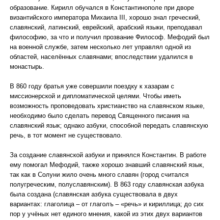
образование. Кирилл обучался в Константинополе при дворе
византийского императора Михаила III, хорошо знал греческий,
славянский, латинский, еврейский, арабский языки, преподавал
философию, за что и получил прозвание Философ. Мефодий был
на военной службе, затем несколько лет управлял одной из
областей, населённых славянами; впоследствии удалился в
монастырь.
В 860 году братья уже совершили поездку к хазарам с
миссионерской и дипломатической целями. Чтобы иметь
возможность проповедовать христианство на славянском языке,
необходимо было сделать перевод Священного писания на
славянский язык; однако азбуки, способной передать славянскую
речь, в тот момент не существовало.
За создание славянской азбуки и принялся Константин. В работе
ему помогал Мефодий, также хорошо знавший славянский язык,
так как в Солуни жило очень много славян (город считался
полугреческим, полуславянским). В 863 году славянская азбука
была создана (славянская азбука существовала в двух
вариантах: глаголица – от глаголъ – «речь» и кириллица; до сих
пор у учёных нет единого мнения, какой из этих двух вариантов