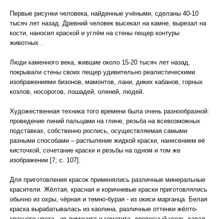
Первые рисунки человека, найденные учёными, сделаны 40-10
тысяч лет назад. Древний человек высекал на камне, вырезал на
кости, наносил краской и углём на стены пещер контуры
животных .
Люди каменного века, жившие около 15-20 тысяч лет назад,
покрывали стены своих пещер удивительно реалистическими
изображениями бизонов, мамонтов, лани, диких кабанов, горных
козлов, носорогов, лошадей, оленей, людей.
Художественная техника того времени была очень разнообразной:
проведение линий пальцами на глине, резьба на всевозможных
подставках, собственно роспись, осуществляемая самыми
разными способами – распыление жидкой краски, нанесением её
кисточкой, сочетание краски и резьбы на одном и том же
изображении [7; с. 107].
Для приготовления красок применялись различные минеральные
красители. Жёлтая, красная и коричневые краски приготовлялись
обычно из охры, чёрная и темно-бурая - из окиси марганца. Белая
краска вырабатывалась из каолина, различные оттенки жёлто-
красного цвета - из лимонита и гематита, древесный уголь давал