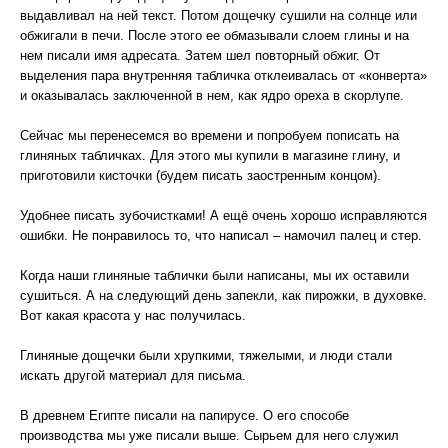
выдавливал на ней текст. Потом дощечку сушили на солнце или
обжигали в печи. После этого ее обмазывали слоем глины и на
нем писали имя адресата. Затем шел повторный обжиг. От
выделения пара внутренняя табличка отклеивалась от «конверта»
и оказывалась заключенной в нем, как ядро ореха в скорлупе.
Сейчас мы перенесемся во времени и попробуем пописать на
глиняных табличках. Для этого мы купили в магазине глину, и
приготовили кисточки (будем писать заостренным концом).
Удобнее писать зубочистками! А ещё очень хорошо исправляются
ошибки. Не понравилось то, что написал – намочил палец и стер.
Когда наши глиняные таблички были написаны, мы их оставили
сушиться. А на следующий день запекли, как пирожки, в духовке.
Вот какая красота у нас получилась.
Глиняные дощечки были хрупкими, тяжелыми, и люди стали
искать другой материал для письма.
В древнем Египте писали на папирусе. О его способе
производства мы уже писали выше. Сырьем для него служил