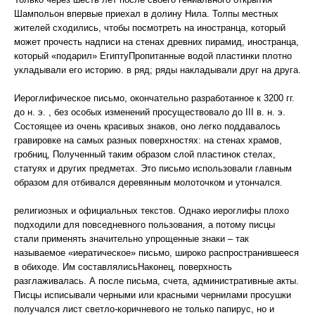
Шампольон впервые приехал в долину Нила. Толпы местных
жителей сходились, чтобы посмотреть на иностранца, который
может прочесть надписи на стенах древних пирамид, иностранца,
который «подарил» ЕгиптуПропитанные водой пластинки плотно
укладывали его историю. в ряд; ряды накладывали друг на друга.
Иероглифическое письмо, окончательно разработанное к 3200 гг.
до н. э. , без особых изменений просуществовало до III в. н. э.
Состоящее из очень красивых знаков, оно легко поддавалось
гравировке на самых разных поверхностях: на стенах храмов,
гробниц, Полученный таким образом слой пластинок стелах,
статуях и других предметах. Это письмо использовали главным
образом для отбивался деревянным молоточком и утончался.
религиозных и официальных текстов. Однако иероглифы плохо
подходили для повседневного пользования, а потому писцы
стали применять значительно упрощенные знаки – так
называемое «иератическое» письмо, широко распространившееся
в обиходе. Им составлялисьНаконец, поверхность
разглаживалась. А после письма, счета, административные акты.
Писцы исписывали черными или красными чернилами просушки
получался лист светло-коричневого не только папирус, но и