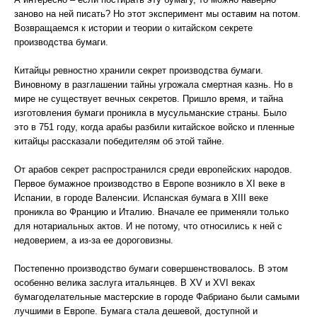
заново на ней писать? Но этот эксперимент мы оставим на потом.
Возвращаемся к истории и теории о китайском секрете
производства бумаги.
Китайцы ревностно хранили секрет производства бумаги.
Виновному в разглашении тайны угрожала смертная казнь. Но в
мире не существует вечных секретов. Пришло время, и тайна
изготовления бумаги проникла в мусульманские страны. Было
это в 751 году, когда арабы разбили китайское войско и пленные
китайцы рассказали победителям об этой тайне.
От арабов секрет распространился среди европейских народов.
Первое бумажное производство в Европе возникло в XI веке в
Испании, в городе Валенсии. Испанская бумага в XIII веке
проникла во Францию и Италию. Вначале ее применяли только
для нотариальных актов. И не потому, что относились к ней с
недоверием, а из-за ее дороговизны.
Постепенно производство бумаги совершенствовалось. В этом
особенно велика заслуга итальянцев. В XV и XVI веках
бумагоделательные мастерские в городе Фабриано были самыми
лучшими в Европе. Бумага стала дешевой, доступной и