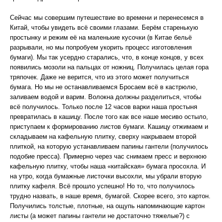
Сейчас мы совершим путешествие во времени и перенесемся в
Китай, чтобы увидеть всё своими глазами. Берём старенькую
простынку и режим её на маленькие кусочки (в Китае бельё
разрывали, но мы попробуем укорить процесс изготовления
бумаги). Мы так усердно старались, что, в конце концов, у всех
появились мозоли на пальцах от ножниц. Получилась целая гора
тряпочек. Даже не верится, что из этого может получиться
бумага. Но мы не останавливаемся Бросаем всё в кастрюлю,
заливаем водой и варим. Волокна должны разделиться, чтобы
всё получилось. Только после 12 часов варки наша простыня
превратилась в кашицу. После того как все наше месиво остыло,
приступаем к формированию листов бумаги. Кашицу отжимаем и
складываем на кафельную плитку, сверху накрываем второй
плиткой, на которую устанавливаем папины гантели (получилось
подобие пресса). Примерно через час снимаем пресс и верхнюю
кафельную плитку, чтобы наша «китайская» бумага просохла. И
на утро, когда бумажные листочки высохли, мы убрали вторую
плитку кафеля. Всё прошло успешно! Но то, что получилось
трудно назвать, в наше время, бумагой. Скорее всего, это картон.
Получились толстые, плотные, на ощупь напоминающие картон
листы (а может папины гантели не достаточно тяжелые?) с