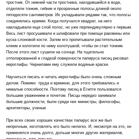
тростник. От нижней части тростника, находившейся в воде,
отделяли тонкие, гибкие и прозрачные полосы длиной около
пятидесяти сантиметров. Их укладывали рядами так, что полосы
соединялись краями. Когда получался квадрат, на него
накладывали еще слой полос, но уже перпендикулярно к первым.
Весь лист просушивали и шлифовали при помощи раковины или
куска слоновой кости. Затем его пропитывали растительным
клеем и колотили по нему колотушкой, чтобы он стал тонким.
После этого лист сушили на солнце. На тщательно
отполированной и гладкой поверхности папируса писец рисовал
иероглифы. Чернилами ему служили водяные краски.
Научиться писать и читать иероглифы было очень сложным
делом. Помимо труда и времени, для этого требовались и
немалые способности. Поэтому писец в Египте пользовался
большим уважением и почетом. Писцы нередко занимали
большие должности, были среди них министры, философы,
архитекторы, ученые
При всех своих хороших качествах папирус все же был
непрочным, изготовлять его было нелегко. И, несмотря на это, он
применялся очень долго, дольше многих других материалов,
пригодных для письма.