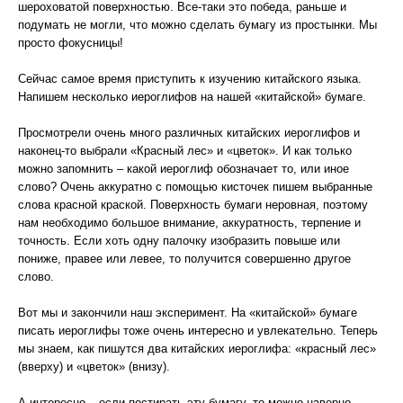
шероховатой поверхностью. Все-таки это победа, раньше и
подумать не могли, что можно сделать бумагу из простынки. Мы
просто фокусницы!
Сейчас самое время приступить к изучению китайского языка.
Напишем несколько иероглифов на нашей «китайской» бумаге.
Просмотрели очень много различных китайских иероглифов и
наконец-то выбрали «Красный лес» и «цветок». И как только
можно запомнить – какой иероглиф обозначает то, или иное
слово? Очень аккуратно с помощью кисточек пишем выбранные
слова красной краской. Поверхность бумаги неровная, поэтому
нам необходимо большое внимание, аккуратность, терпение и
точность. Если хоть одну палочку изобразить повыше или
пониже, правее или левее, то получится совершенно другое
слово.
Вот мы и закончили наш эксперимент. На «китайской» бумаге
писать иероглифы тоже очень интересно и увлекательно. Теперь
мы знаем, как пишутся два китайских иероглифа: «красный лес»
(вверху) и «цветок» (внизу).
А интересно – если постирать эту бумагу, то можно наверно