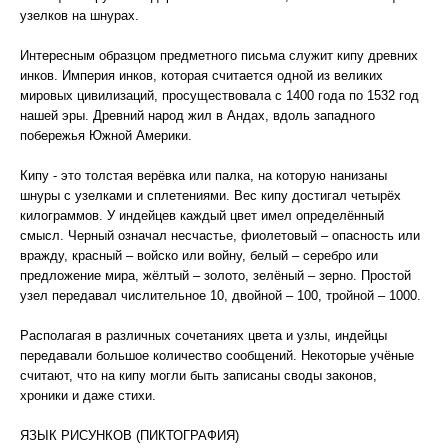
узелков на шнурах.
Интересным образцом предметного письма служит кипу древних
инков. Империя инков, которая считается одной из великих
мировых цивилизаций, просуществовала с 1400 года по 1532 год
нашей эры. Древний народ жил в Андах, вдоль западного
побережья Южной Америки.
Кипу - это толстая верёвка или палка, на которую нанизаны
шнуры с узелками и сплетениями. Вес кипу достигал четырёх
килограммов. У индейцев каждый цвет имел определённый
смысл. Черный означал несчастье, фиолетовый – опасность или
вражду, красный – войско или войну, белый – серебро или
предложение мира, жёлтый – золото, зелёный – зерно. Простой
узел передавал числительное 10, двойной – 100, тройной – 1000.
Располагая в различных сочетаниях цвета и узлы, индейцы
передавали большое количество сообщений. Некоторые учёные
считают, что на кипу могли быть записаны своды законов,
хроники и даже стихи.
ЯЗЫК РИСУНКОВ (ПИКТОГРАФИЯ)