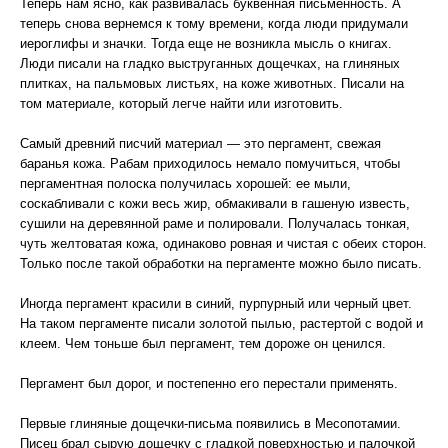
Теперь нам ясно, как развивалась буквенная письменность. А
теперь снова вернемся к тому времени, когда люди придумали
иероглифы и значки. Тогда еще не возникла мысль о книгах.
Люди писали на гладко выструганных дощечках, на глиняных
плитках, на пальмовых листьях, на коже животных. Писали на
том материале, который легче найти или изготовить.
Самый древний писчий материал — это пергамент, свежая
баранья кожа. Рабам приходилось немало помучиться, чтобы
пергаментная полоска получилась хорошей: ее мыли,
соскабливали с кожи весь жир, обмакивали в гашеную известь,
сушили на деревянной раме и полировали. Получалась тонкая,
чуть желтоватая кожа, одинаково ровная и чистая с обеих сторон.
Только после такой обработки на пергаменте можно было писать.
Иногда пергамент красили в синий, пурпурный или черный цвет.
На таком пергаменте писали золотой пылью, растертой с водой и
клеем. Чем тоньше был пергамент, тем дороже он ценился.
Пергамент был дорог, и постепенно его перестали применять.
Первые глиняные дощечки-письма появились в Месопотамии.
Писец брал сырую дощечку с гладкой поверхностью и палочкой