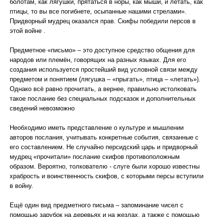
болотам, как лягушки, прятаться в норы, как мыши, и летать, как
птицы, то вы все погибнете, осыпанные нашими стрелами».
Придворный мудрец оказался прав. Скифы победили персов в
этой войне .
Предметное «письмо» – это доступное средство общения для
народов или племён, говорящих на разных языках. Для его
создания используется простейший вид условной связи между
предметом и понятием (лягушка – «прыгать», птица – «летать»).
Однако всё равно прочитать, а вернее, правильно истолковать
такое послание без специальных подсказок и дополнительных
сведений невозможно
Необходимо иметь представление о культуре и мышлении
авторов послания, учитывать конкретные события, связанные с
его составлением. Не случайно персидский царь и придворный
мудрец «прочитали» послание скифов противоположным
образом. Вероятно, толкователю - слуге были хорошо известны
храбрость и воинственность скифов, с которыми персы вступили
в войну.
Ещё один вид предметного письма – запоминание чисел с
помощью зарубок на деревьях и на жезлах, а также с помощью