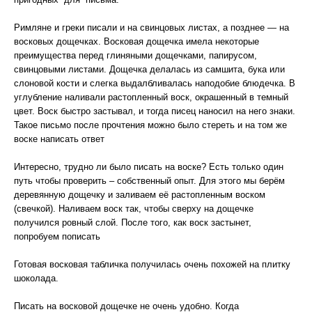
Римляне и греки писали и на свинцовых листах, а позднее — на
восковых дощечках. Восковая дощечка имела некоторые
преимущества перед глиняными дощечками, папирусом,
свинцовыми листами. Дощечка делалась из самшита, бука или
слоновой кости и слегка выдалбливалась наподобие блюдечка. В
углубление наливали растопленный воск, окрашенный в темный
цвет. Воск быстро застывал, и тогда писец наносил на него знаки.
Такое письмо после прочтения можно было стереть и на том же
воске написать ответ
Интересно, трудно ли было писать на воске? Есть только один
путь чтобы проверить – собственный опыт. Для этого мы берём
деревянную дощечку и заливаем её растопленным воском
(свечкой). Наливаем воск так, чтобы сверху на дощечке
получился ровный слой. После того, как воск застынет,
попробуем пописать
Готовая восковая табличка получилась очень похожей на плитку
шоколада.
Писать на восковой дощечке не очень удобно. Когда