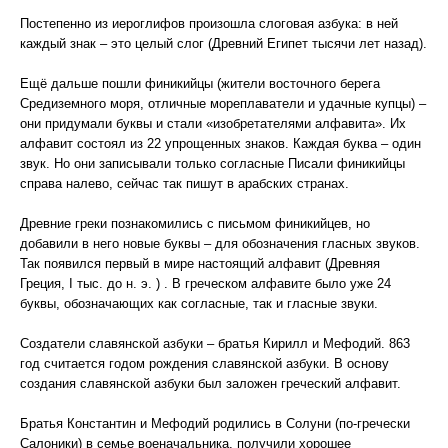
Постепенно из иероглифов произошла слоговая азбука: в ней
каждый знак – это целый слог (Древний Египет тысячи лет назад).
Ещё дальше пошли финикийцы (жители восточного берега
Средиземного моря, отличные мореплаватели и удачные купцы) –
они придумали буквы и стали «изобретателями алфавита». Их
алфавит состоял из 22 упрощенных знаков. Каждая буква – один
звук. Но они записывали только согласные Писали финикийцы
справа налево, сейчас так пишут в арабских странах.
Древние греки познакомились с письмом финикийцев, но
добавили в него новые буквы – для обозначения гласных звуков.
Так появился первый в мире настоящий алфавит (Древняя
Греция, I тыс. до н. э. ) . В греческом алфавите было уже 24
буквы, обозначающих как согласные, так и гласные звуки.
Создатели славянской азбуки – братья Кирилл и Мефодий. 863
год считается годом рождения славянской азбуки. В основу
создания славянской азбуки был заложен греческий алфавит.
Братья Константин и Мефодий родились в Солуни (по-гречески
Салоники) в семье военачальника, получили хорошее