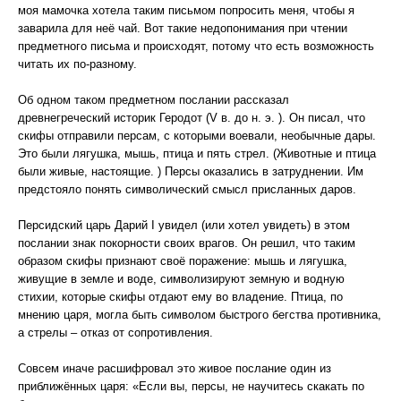
моя мамочка хотела таким письмом попросить меня, чтобы я
заварила для неё чай. Вот такие недопонимания при чтении
предметного письма и происходят, потому что есть возможность
читать их по-разному.
Об одном таком предметном послании рассказал
древнегреческий историк Геродот (V в. до н. э. ). Он писал, что
скифы отправили персам, с которыми воевали, необычные дары.
Это были лягушка, мышь, птица и пять стрел. (Животные и птица
были живые, настоящие. ) Персы оказались в затруднении. Им
предстояло понять символический смысл присланных даров.
Персидский царь Дарий I увидел (или хотел увидеть) в этом
послании знак покорности своих врагов. Он решил, что таким
образом скифы признают своё поражение: мышь и лягушка,
живущие в земле и воде, символизируют земную и водную
стихии, которые скифы отдают ему во владение. Птица, по
мнению царя, могла быть символом быстрого бегства противника,
а стрелы – отказ от сопротивления.
Совсем иначе расшифровал это живое послание один из
приближённых царя: «Если вы, персы, не научитесь скакать по