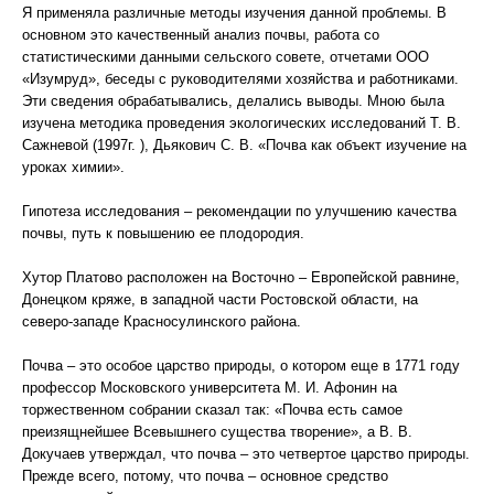
Я применяла различные методы изучения данной проблемы. В
основном это качественный анализ почвы, работа со
статистическими данными сельского совете, отчетами ООО
«Изумруд», беседы с руководителями хозяйства и работниками.
Эти сведения обрабатывались, делались выводы. Мною была
изучена методика проведения экологических исследований Т. В.
Сажневой (1997г. ), Дьякович С. В. «Почва как объект изучение на
уроках химии».
Гипотеза исследования – рекомендации по улучшению качества
почвы, путь к повышению ее плодородия.
Хутор Платово расположен на Восточно – Европейской равнине,
Донецком кряже, в западной части Ростовской области, на
северо-западе Красносулинского района.
Почва – это особое царство природы, о котором еще в 1771 году
профессор Московского университета М. И. Афонин на
торжественном собрании сказал так: «Почва есть самое
преизящнейшее Всевышнего существа творение», а В. В.
Докучаев утверждал, что почва – это четвертое царство природы.
Прежде всего, потому, что почва – основное средство