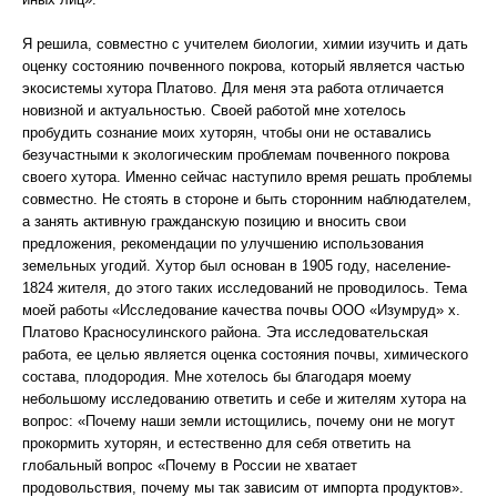
Я решила, совместно с учителем биологии, химии изучить и дать
оценку состоянию почвенного покрова, который является частью
экосистемы хутора Платово. Для меня эта работа отличается
новизной и актуальностью. Своей работой мне хотелось
пробудить сознание моих хуторян, чтобы они не оставались
безучастными к экологическим проблемам почвенного покрова
своего хутора. Именно сейчас наступило время решать проблемы
совместно. Не стоять в стороне и быть сторонним наблюдателем,
а занять активную гражданскую позицию и вносить свои
предложения, рекомендации по улучшению использования
земельных угодий. Хутор был основан в 1905 году, население-
1824 жителя, до этого таких исследований не проводилось. Тема
моей работы «Исследование качества почвы ООО «Изумруд» х.
Платово Красносулинского района. Эта исследовательская
работа, ее целью является оценка состояния почвы, химического
состава, плодородия. Мне хотелось бы благодаря моему
небольшому исследованию ответить и себе и жителям хутора на
вопрос: «Почему наши земли истощились, почему они не могут
прокормить хуторян, и естественно для себя ответить на
глобальный вопрос «Почему в России не хватает
продовольствия, почему мы так зависим от импорта продуктов».