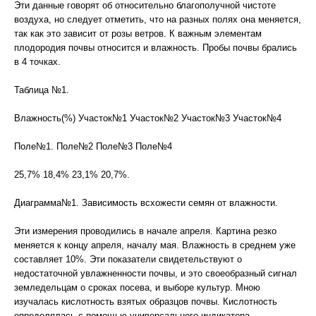
Эти данные говорят об относительно благополучной чистоте
воздуха, но следует отметить, что на разных полях она меняется,
так как это зависит от розы ветров. К важным элементам
плодородия почвы относится и влажность. Пробы почвы брались
в 4 точках.
Таблица №1.
Влажность(%) Участок№1 Участок№2 Участок№3 Участок№4
Поле№1. Поле№2 Поле№3 Поле№4
25,7% 18,4% 23,1% 20,7%.
Диаграмма№1. Зависимость всхожести семян от влажности.
Эти измерения проводились в начале апреля. Картина резко
меняется к концу апреля, началу мая. Влажность в среднем уже
составляет 10%. Эти показатели свидетельствуют о
недостаточной увлажненности почвы, и это своеобразный сигнал
земледельцам о сроках посева, и выборе культур. Мною
изучалась кислотность взятых образцов почвы. Кислотность
определялась с помощью универсального индикатора.