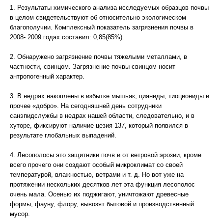
1. Результаты химического анализа исследуемых образцов почвы
в целом свидетельствуют об относительно экологическом
благополучии. Комплексный показатель загрязнения почвы в
2008- 2009 годах составил: 0,85(85%).
2. Обнаружено загрязнение почвы тяжелыми металлами, в
частности, свинцом. Загрязнение почвы свинцом носит
антропогенный характер.
3. В недрах накоплены в избытке мышьяк, цианиды, тиоциониды и
прочее «добро». На сегодняшней день сотрудники
санэпидслужбы в недрах нашей области, следовательно, и в
хуторе, фиксируют наличие цезия 137, который появился в
результате глобальных выпадений.
4. Лесополосы это защитники почв и от ветровой эрозии, кроме
всего прочего они создают особый микроклимат со своей
температурой, влажностью, ветрами и т. д. Но вот уже на
протяжении нескольких десятков лет эта функция лесополос
очень мала. Осенью их поджигают, уничтожают древесные
формы, фауну, флору, вывозят бытовой и производственный
мусор.