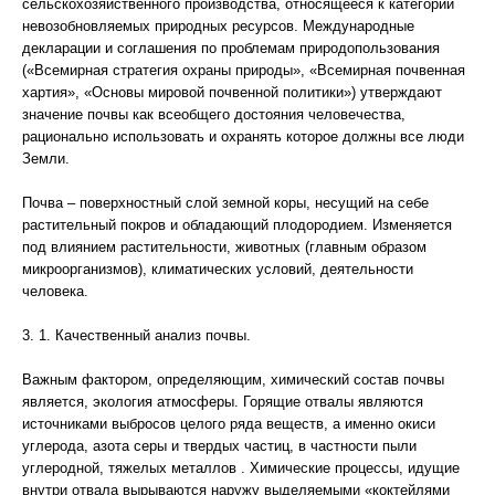
сельскохозяйственного производства, относящееся к категории
невозобновляемых природных ресурсов. Международные
декларации и соглашения по проблемам природопользования
(«Всемирная стратегия охраны природы», «Всемирная почвенная
хартия», «Основы мировой почвенной политики») утверждают
значение почвы как всеобщего достояния человечества,
рационально использовать и охранять которое должны все люди
Земли.
Почва – поверхностный слой земной коры, несущий на себе
растительный покров и обладающий плодородием. Изменяется
под влиянием растительности, животных (главным образом
микроорганизмов), климатических условий, деятельности
человека.
3. 1. Качественный анализ почвы.
Важным фактором, определяющим, химический состав почвы
является, экология атмосферы. Горящие отвалы являются
источниками выбросов целого ряда веществ, а именно окиси
углерода, азота серы и твердых частиц, в частности пыли
углеродной, тяжелых металлов . Химические процессы, идущие
внутри отвала вырываются наружу выделяемыми «коктейлями