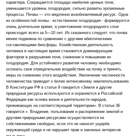
характера. Сокращаются площади наиболее ценных почв,
уменьшается уровень плодородия, сильно развиты эрозионные
процессы. Почвы — это медленно возобновляемый ресурс. Одна
из особенностей почвы - естественное плодородие - формируется
очень длительное время, а уничтожение плодородного слоя
происходит всего за 5—10 лет. Из сказанного следует, что почва
менее подвижна по сравнению с другими абиотическими
составляющими биосферы. Хозяйственная деятельность
человека в настоящее время становится доминирующим
фактором в разрушении почв, снижении и повышении их
плодородия. Для устойчивого развития человеку необходимо
осознать свое отрицательное воздействие на почву и принять
меры по снижению этого воздействия. Увеличение численности
человечества приводит к более интенсивному землепользованию.
В Конституции РФ в статье 9 говорится «Земля и другие
природные ресурсы используются и охраняются в Российской
Федерации как основа жизни и деятельности народов,
проживающих на соответствующей территории». В статье 36
говорится ». Владение, пользование и распоряжение землей и
другими природными ресурсами осуществляются их
собственниками свободно, если это не наносит ущерба
окружающей среде и не нарушает прав и законных интересов
иных лиц».