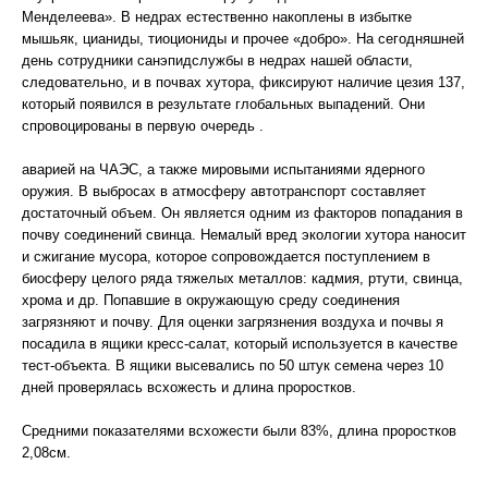
Менделеева». В недрах естественно накоплены в избытке
мышьяк, цианиды, тиоциониды и прочее «добро». На сегодняшней
день сотрудники санэпидслужбы в недрах нашей области,
следовательно, и в почвах хутора, фиксируют наличие цезия 137,
который появился в результате глобальных выпадений. Они
спровоцированы в первую очередь .
аварией на ЧАЭС, а также мировыми испытаниями ядерного
оружия. В выбросах в атмосферу автотранспорт составляет
достаточный объем. Он является одним из факторов попадания в
почву соединений свинца. Немалый вред экологии хутора наносит
и сжигание мусора, которое сопровождается поступлением в
биосферу целого ряда тяжелых металлов: кадмия, ртути, свинца,
хрома и др. Попавшие в окружающую среду соединения
загрязняют и почву. Для оценки загрязнения воздуха и почвы я
посадила в ящики кресс-салат, который используется в качестве
тест-объекта. В ящики высевались по 50 штук семена через 10
дней проверялась всхожесть и длина проростков.
Средними показателями всхожести были 83%, длина проростков
2,08см.