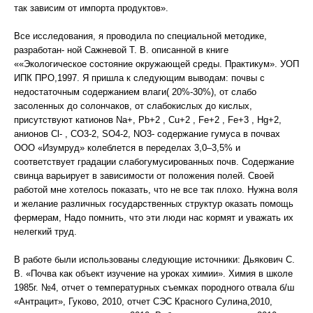
так зависим от импорта продуктов».
Все исследования, я проводила по специальной методике,
разработан- ной Сажневой Т. В. описанной в книге
««Экологическое состояние окружающей среды. Практикум». УОП
ИПК ПРО,1997. Я пришла к следующим выводам: почвы с
недостаточным содержанием влаги( 20%-30%), от слабо
засоленных до солончаков, от слабокислых до кислых,
присутствуют катионов Na+, Pb+2 , Cu+2 , Fe+2 , Fe+3 , Hg+2,
анионов Cl- , CO3-2, SO4-2, NO3- содержание гумуса в почвах
ООО «Изумруд» колеблется в переделах 3,0–3,5% и
соответствует градации слабогумусированных почв. Содержание
свинца варьирует в зависимости от положения полей. Своей
работой мне хотелось показать, что не все так плохо. Нужна воля
и желание различных государственных структур оказать помощь
фермерам, Надо помнить, что эти люди нас кормят и уважать их
нелегкий труд.
В работе были использованы следующие источники: Дьякович С.
В. «Почва как объект изучение на уроках химии». Химия в школе
1985г. №4, отчет о температурных съемках породного отвала б/ш
«Антрацит», Гуково, 2010, отчет СЭС Красного Сулина,2010,