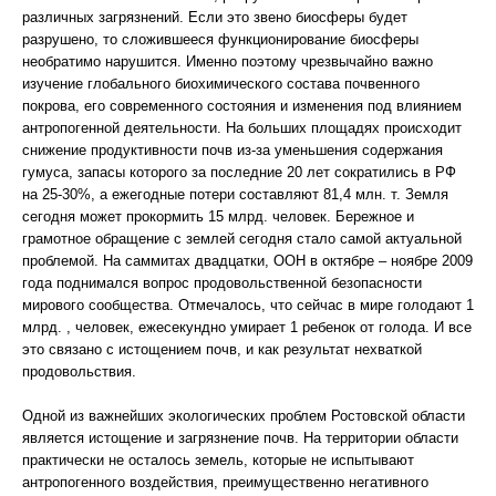
различных загрязнений. Если это звено биосферы будет
разрушено, то сложившееся функционирование биосферы
необратимо нарушится. Именно поэтому чрезвычайно важно
изучение глобального биохимического состава почвенного
покрова, его современного состояния и изменения под влиянием
антропогенной деятельности. На больших площадях происходит
снижение продуктивности почв из-за уменьшения содержания
гумуса, запасы которого за последние 20 лет сократились в РФ
на 25-30%, а ежегодные потери составляют 81,4 млн. т. Земля
сегодня может прокормить 15 млрд. человек. Бережное и
грамотное обращение с землей сегодня стало самой актуальной
проблемой. На саммитах двадцатки, ООН в октябре – ноябре 2009
года поднимался вопрос продовольственной безопасности
мирового сообщества. Отмечалось, что сейчас в мире голодают 1
млрд. , человек, ежесекундно умирает 1 ребенок от голода. И все
это связано с истощением почв, и как результат нехваткой
продовольствия.
Одной из важнейших экологических проблем Ростовской области
является истощение и загрязнение почв. На территории области
практически не осталось земель, которые не испытывают
антропогенного воздействия, преимущественно негативного