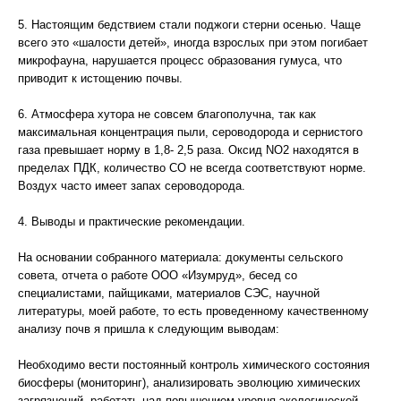
5. Настоящим бедствием стали поджоги стерни осенью. Чаще
всего это «шалости детей», иногда взрослых при этом погибает
микрофауна, нарушается процесс образования гумуса, что
приводит к истощению почвы.
6. Атмосфера хутора не совсем благополучна, так как
максимальная концентрация пыли, сероводорода и сернистого
газа превышает норму в 1,8- 2,5 раза. Оксид NO2 находятся в
пределах ПДК, количество СО не всегда соответствуют норме.
Воздух часто имеет запах сероводорода.
4. Выводы и практические рекомендации.
На основании собранного материала: документы сельского
совета, отчета о работе ООО «Изумруд», бесед со
специалистами, пайщиками, материалов СЭС, научной
литературы, моей работе, то есть проведенному качественному
анализу почв я пришла к следующим выводам:
Необходимо вести постоянный контроль химического состояния
биосферы (мониторинг), анализировать эволюцию химических
загрязнений, работать над повышением уровня экологической