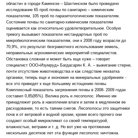
области» в городе Каменске – Шахтинском было проведено
исследование 65 проб почвы по санитарно – химическим
показателям, 105 проб по паразитологическим показателям.
Состояние почвы по санитарно-химическим показателям
оценивается как относительно удовлетворительное. Особую
тревогу вызывают показатели нестандартных проб по
микробиологическим показателям, они к 2008 году возрасли до
70,9%, это результат безграмотного использование земель,
неправильных агрохимических мероприятий специалистов.
Обстановка сложная и может быть еще хуже – говорит
специалист ООО»Изумруд» Багдасарян К. А. – выжигание стерни,
почти отсутствие животноводства и как следствие нехватка
органики, теперь еще и экономия на минеральных удобрениях -
все это приведет к еще большему истощению почвы.
Комплексный показатель загрязнения почвы в 2008- 2009 годах
составил 0,85(85%). Велика роль и лесополос. Именно им
принадлежит роль в накоплении влаги и затем в медленном ее
расходовании, то есть таянии снегов. Лесополосы это защитники
почв и от ветровой и водной эрозии, кроме всего прочего они
создают особый микроклимат со своей температурой,
влажностью, ветрами и т. д. Но вот уже на протяжении
нескольких десятков лет эта функция лесополос ничтожна.