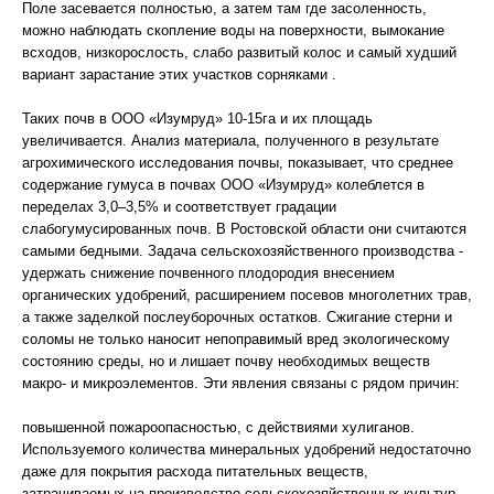
Поле засевается полностью, а затем там где засоленность,
можно наблюдать скопление воды на поверхности, вымокание
всходов, низкорослость, слабо развитый колос и самый худший
вариант зарастание этих участков сорняками .
Таких почв в ООО «Изумруд» 10-15га и их площадь
увеличивается. Анализ материала, полученного в результате
агрохимического исследования почвы, показывает, что среднее
содержание гумуса в почвах ООО «Изумруд» колеблется в
переделах 3,0–3,5% и соответствует градации
слабогумусированных почв. В Ростовской области они считаются
самыми бедными. Задача сельскохозяйственного производства -
удержать снижение почвенного плодородия внесением
органических удобрений, расширением посевов многолетних трав,
а также заделкой послеуборочных остатков. Сжигание стерни и
соломы не только наносит непоправимый вред экологическому
состоянию среды, но и лишает почву необходимых веществ
макро- и микроэлементов. Эти явления связаны с рядом причин:
повышенной пожароопасностью, с действиями хулиганов.
Используемого количества минеральных удобрений недостаточно
даже для покрытия расхода питательных веществ,
затрачиваемых на производство сельскохозяйственных культур,