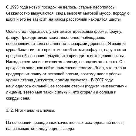
С 1995 года новых посадок не велось, старые лесополосы
безжалостно вырубаются, сюда вывозят бытовой мусор, породу с
шахт и это не зависит, на каком расстоянии находятся шахты.
Осенью их поджигают, уничтожают древесные формы, фауну,
флору. Проходя мимо таких лесополос, наблюдаешь
почерневшие стволы опаленных варварами деревьев. Я знаю из
курса биологии, что при этом погибает микрофауна, нарушается
процесс образования гумуса, что приводит к истощению почвы.
Никогда крестьянин не сжигал солому, не поджигал стерню. Он
прекрасно знал, как найти применение соломе. Знал, что стерня
предохранит почву от ветровой эрозии, поэтому после уборки
урожая стерня дискуется, солома тюкуется . В 2007 году
наблюдалось сильнейшее горение стерни (поджег неизвестными
лицами), ветер был такой сильный, что сгорели и солома и
скирды сена.
3. 2. Итоги анализа почвы.
На основании проведенных качественных исследований почвы,
напрашиваются следующие выводы: