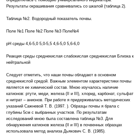
Результаты окрашивания сравнивались со шкалой (таблица 2).
Таблица №2. Водородный показатель почвы.
Поле №1 Поле №2 Поле №3 Поле№4
рН среды 4,6-5,0 5,0-5,5 4,6-5,0 5,6-6,0
Реакция среды среднекислая слабокислая среднекислая Близка к
нейтральной
Следует отметить, что наши почвы обладают в основном
среднекислой средой. Важным элементом характеристики почвы
является ее химический состав. Мною изучалось наличие
катионов: ртути, меди, железа (ІІ и ІІІ), хлорид, карбонат, сульфат
и нитрат – анионов. При работе я придерживалась методических
указаний Сажневой Т. В. (1997. ). Образцы почвы я брала с
глубины 5см с выбранных участков. По результатам
исследований мною была составлена таблица №3. Для
обнаружения катионов железа (ΙΙ и ΙΙΙ) в почвенных образцах
использовала метод анализа Дьякович С. В. (1985).