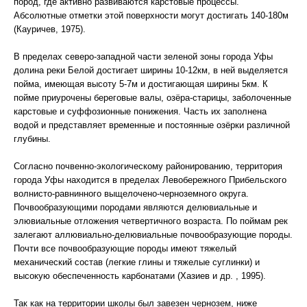
пород, где активно развиваются карстовые процессы.
Абсолютные отметки этой поверхности могут достигать 140-180м
(Кауричев, 1975).
В пределах северо-западной части зеленой зоны города Уфы
долина реки Белой достигает ширины 10-12км, в ней выделяется
пойма, имеющая высоту 5-7м и достигающая ширины 5км. К
пойме приурочены береговые валы, озёра-старицы, заболоченные
карстовые и суффозионные понижения. Часть их заполнена
водой и представляет временные и постоянные озёрки различной
глубины.
Согласно почвенно-экологическому районированию, территория
города Уфы находится в пределах Левобережного Прибельского
волнисто-равнинного выщелочено-черноземного округа.
Почвообразующими породами являются делювиальные и
элювиальные отложения четвертичного возраста. По поймам рек
залегают аллювиально-делювиальные почвообразующие породы.
Почти все почвообразующие породы имеют тяжелый
механический состав (легкие глины и тяжелые суглинки) и
высокую обеспеченность карбонатами (Хазиев и др. , 1995).
Так как на территории школы был завезен чернозем, ниже