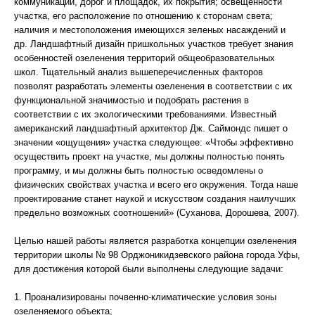
коммуникаций, дорог и площадок, их покрытия; освещенности
участка, его расположение по отношению к сторонам света;
наличия и местоположения имеющихся зеленых насаждений и
др. Ландшафтный дизайн пришкольных участков требует знания
особенностей озеленения территорий общеобразовательных
школ. Тщательный анализ вышеперечисленных факторов
позволят разработать элементы озеленения в соответствии с их
функциональной значимостью и подобрать растения в
соответствии с их экологическими требованиями. Известный
американский ландшафтный архитектор Дж. Саймондс пишет о
значении «ощущения» участка следующее: «Чтобы эффективно
осуществить проект на участке, мы должны полностью понять
программу, и мы должны быть полностью осведомлены о
физических свойствах участка и всего его окружения. Тогда наше
проектирование станет наукой и искусством создания наилучших
предельно возможных соотношений» (Суханова, Дорошева, 2007).
Целью нашей работы является разработка концепции озеленения
территории школы № 98 Орджоникидзевского района города Уфы,
для достижения которой были выполнены следующие задачи:
1. Проанализированы почвенно-климатические условия зоны
озеленяемого объекта;