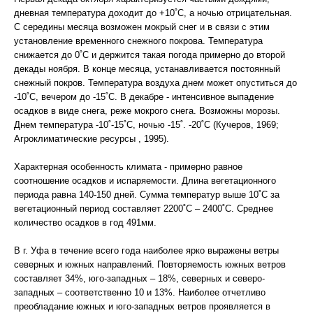
дневная температура доходит до +10˚С, а ночью отрицательная.
С середины месяца возможен мокрый снег и в связи с этим
установление временного снежного покрова. Температура
снижается до 0˚С и держится такая погода примерно до второй
декады ноября. В конце месяца, устанавливается постоянный
снежный покров. Температура воздуха днем может опуститься до
-10˚С, вечером до -15˚С. В декабре - интенсивное выпадение
осадков в виде снега, реже мокрого снега. Возможны морозы.
Днем температура -10˚-15˚С, ночью -15˚. -20˚С (Кучеров, 1969;
Агроклиматические ресурсы , 1995).
Характерная особенность климата - примерно равное
соотношение осадков и испаряемости. Длина вегетационного
периода равна 140-150 дней. Сумма температур выше 10˚С за
вегетационный период составляет 2200˚С – 2400˚С. Среднее
количество осадков в год 491мм.
В г. Уфа в течение всего года наиболее ярко выражены ветры
северных и южных направлений. Повторяемость южных ветров
составляет 34%, юго-западных – 18%, северных и северо-
западных – соответственно 10 и 13%. Наиболее отчетливо
преобладание южных и юго-западных ветров проявляется в