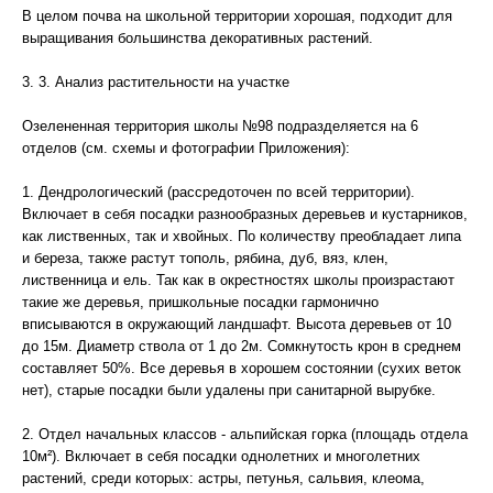
В целом почва на школьной территории хорошая, подходит для
выращивания большинства декоративных растений.
3. 3. Анализ растительности на участке
Озелененная территория школы №98 подразделяется на 6
отделов (см. схемы и фотографии Приложения):
1. Дендрологический (рассредоточен по всей территории).
Включает в себя посадки разнообразных деревьев и кустарников,
как лиственных, так и хвойных. По количеству преобладает липа
и береза, также растут тополь, рябина, дуб, вяз, клен,
лиственница и ель. Так как в окрестностях школы произрастают
такие же деревья, пришкольные посадки гармонично
вписываются в окружающий ландшафт. Высота деревьев от 10
до 15м. Диаметр ствола от 1 до 2м. Сомкнутость крон в среднем
составляет 50%. Все деревья в хорошем состоянии (сухих веток
нет), старые посадки были удалены при санитарной вырубке.
2. Отдел начальных классов - альпийская горка (площадь отдела
10м²). Включает в себя посадки однолетних и многолетних
растений, среди которых: астры, петунья, сальвия, клеома,