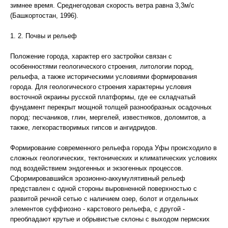
зимнее время. Среднегодовая скорость ветра равна 3,3м/с
(Башкортостан, 1996).
1. 2. Почвы и рельеф
Положение города, характер его застройки связан с
особенностями геологического строения, литологии пород,
рельефа, а также историческими условиями формирования
города. Для геологического строения характерны условия
восточной окраины русской платформы, где ее складчатый
фундамент перекрыт мощной толщей разнообразных осадочных
пород: песчаников, глин, мергелей, известняков, доломитов, а
также, легкорастворимых гипсов и ангидридов.
Формирование современного рельефа города Уфы происходило в
сложных геологических, тектонических и климатических условиях
под воздействием эндогенных и экзогенных процессов.
Сформировавшийся эрозионно-аккумулятивный рельеф
представлен с одной стороны выровненной поверхностью с
развитой речной сетью с наличием озер, болот и отдельных
элементов суффиозно - карстового рельефа, с другой -
преобладают крутые и обрывистые склоны с выходом пермских