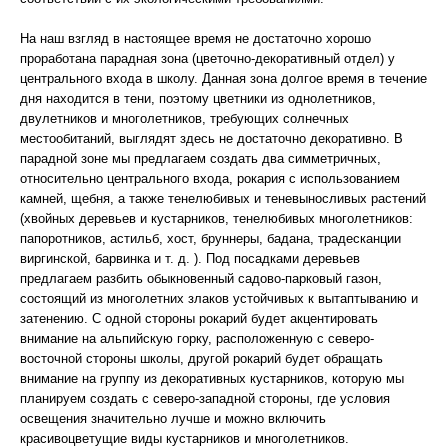
На наш взгляд в настоящее время не достаточно хорошо
проработана парадная зона (цветочно-декоративный отдел) у
центрального входа в школу. Данная зона долгое время в течение
дня находится в тени, поэтому цветники из однолетников,
двулетников и многолетников, требующих солнечных
местообитаний, выглядят здесь не достаточно декоративно. В
парадной зоне мы предлагаем создать два симметричных,
относительно центрального входа, рокария с использованием
камней, щебня, а также тенелюбивых и теневыносливых растений
(хвойных деревьев и кустарников, тенелюбивых многолетников:
папоротников, астильб, хост, бруннеры, бадана, традесканции
виргинской, барвинка и т. д. ). Под посадками деревьев
предлагаем разбить обыкновенный садово-парковый газон,
состоящий из многолетних злаков устойчивых к вытаптыванию и
затенению. С одной стороны рокарий будет акцентировать
внимание на альпийскую горку, расположенную с северо-
восточной стороны школы, другой рокарий будет обращать
внимание на группу из декоративных кустарников, которую мы
планируем создать с северо-западной стороны, где условия
освещения значительно лучше и можно включить
красивоцветущие виды кустарников и многолетников.