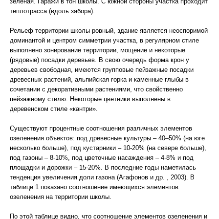
зеленая. Гаражи в тон школы. С южной стороны участка проходит
теплотрасса (вдоль забора).
Рельеф территории школы ровный, здание является неоспоримой
доминантой и центром симметрии участка, в регулярном стиле
выполнено зонирование территории, мощение и некоторые
(рядовые) посадки деревьев. В свою очередь форма крон у
деревьев свободная, имеются групповые пейзажные посадки
древесных растений, альпийская горка и каменные глыбы в
сочетании с декоративными растениями, что свойственно
пейзажному стилю. Некоторые цветники выполнены в
деревенском стиле «кантри».
Существуют процентные соотношения различных элементов
озеленения объектов: под древесные культуры – 40–50% (на юге
несколько больше), под кустарники – 10-20% (на севере больше),
под газоны – 8-10%, под цветочные насаждения – 4-8% и под
площадки и дорожки – 15-20%. В последние годы наметилась
тенденция увеличения доли газона (Агафонов и др. , 2003). В
таблице 1 показано соотношение имеющихся элементов
озеленения на территории школы.
По этой таблице видно, что соотношение элементов озеленения и