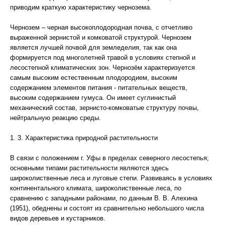
приводим краткую характеристику чернозема.
Чернозем – черная высокоплодородная почва, с отчетливо
выраженной зернистой и комковатой структурой. Чернозем
является лучшей почвой для земледелия, так как она
формируется под многолетней травой в условиях степной и
лесостепной климатических зон. Чернозём характеризуется
самым высоким естественным плодородием, высоким
содержанием элементов питания - питательных веществ,
высоким содержанием гумуса. Он имеет суглинистый
механический состав, зернисто-комковатые структуру почвы,
нейтральную реакцию среды.
1. 3. Характеристика природной растительности
В связи с положением г. Уфы в пределах северного лесостепья;
основными типами растительности являются здесь
широколиственные леса и луговые степи. Развиваясь в условиях
континентального климата, широколиственные леса, по
сравнению с западными районами, по данным В. В. Алехина
(1951), обеднены и состоят из сравнительно небольшого числа
видов деревьев и кустарников.