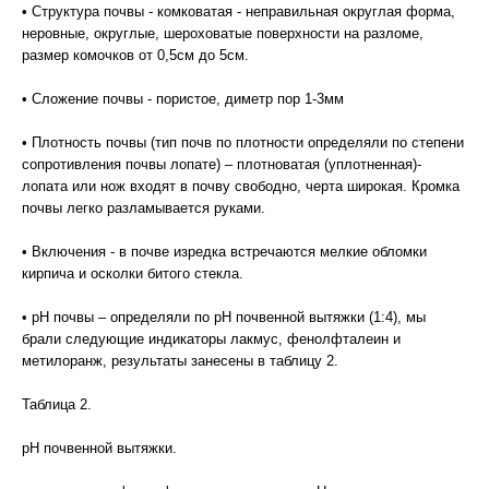
• Структура почвы - комковатая - неправильная округлая форма,
неровные, округлые, шероховатые поверхности на разломе,
размер комочков от 0,5см до 5см.
• Сложение почвы - пористое, диметр пор 1-3мм
• Плотность почвы (тип почв по плотности определяли по степени
сопротивления почвы лопате) – плотноватая (уплотненная)-
лопата или нож входят в почву свободно, черта широкая. Кромка
почвы легко разламывается руками.
• Включения - в почве изредка встречаются мелкие обломки
кирпича и осколки битого стекла.
• рН почвы – определяли по pH почвенной вытяжки (1:4), мы
брали следующие индикаторы лакмус, фенолфталеин и
метилоранж, результаты занесены в таблицу 2.
Таблица 2.
pH почвенной вытяжки.