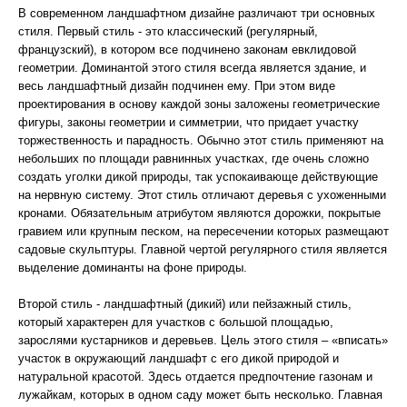
В современном ландшафтном дизайне различают три основных
стиля. Первый стиль - это классический (регулярный,
французский), в котором все подчинено законам евклидовой
геометрии. Доминантой этого стиля всегда является здание, и
весь ландшафтный дизайн подчинен ему. При этом виде
проектирования в основу каждой зоны заложены геометрические
фигуры, законы геометрии и симметрии, что придает участку
торжественность и парадность. Обычно этот стиль применяют на
небольших по площади равнинных участках, где очень сложно
создать уголки дикой природы, так успокаивающе действующие
на нервную систему. Этот стиль отличают деревья с ухоженными
кронами. Обязательным атрибутом являются дорожки, покрытые
гравием или крупным песком, на пересечении которых размещают
садовые скульптуры. Главной чертой регулярного стиля является
выделение доминанты на фоне природы.
Второй стиль - ландшафтный (дикий) или пейзажный стиль,
который характерен для участков с большой площадью,
зарослями кустарников и деревьев. Цель этого стиля – «вписать»
участок в окружающий ландшафт с его дикой природой и
натуральной красотой. Здесь отдается предпочтение газонам и
лужайкам, которых в одном саду может быть несколько. Главная