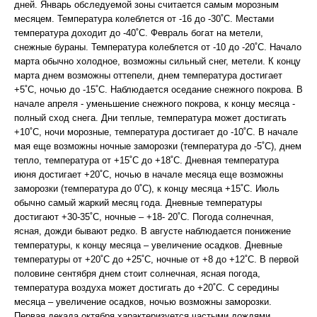
дней. Январь обследуемой зоны считается самым морозным
месяцем. Температура колеблется от -16 до -30˚С. Местами
температура доходит до -40˚С. Февраль богат на метели,
снежные бураны. Температура колеблется от -10 до -20˚С. Начало
марта обычно холодное, возможны сильный снег, метели. К концу
марта днем возможны оттепели, днем температура достигает
+5˚С, ночью до -15˚С. Наблюдается оседание снежного покрова. В
начале апреля - уменьшение снежного покрова, к концу месяца -
полный сход снега. Дни теплые, температура может достигать
+10˚С, ночи морозные, температура достигает до -10˚С. В начале
мая еще возможны ночные заморозки (температура до -5˚С), днем
тепло, температура от +15˚С до +18˚С. Дневная температура
июня достигает +20˚С, ночью в начале месяца еще возможны
заморозки (температура до 0˚С), к концу месяца +15˚С. Июль
обычно самый жаркий месяц года. Дневные температуры
достигают +30-35˚С, ночные – +18- 20˚С. Погода солнечная,
ясная, дожди бывают редко. В августе наблюдается понижение
температуры, к концу месяца – увеличение осадков. Дневные
температуры от +20˚С до +25˚С, ночные от +8 до +12˚С. В первой
половине сентября днем стоит солнечная, ясная погода,
температура воздуха может достигать до +20˚С. С середины
месяца – увеличение осадков, ночью возможны заморозки.
Первая декада октября характеризуется частыми дождями,