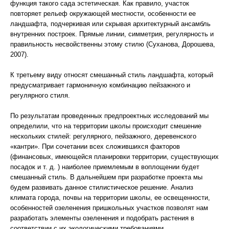
функция такого сада эстетическая. Как правило, участок
повторяет рельеф окружающей местности, особенности ее
ландшафта, подчеркивая или скрывая архитектурный ансамбль
внутренних построек. Прямые линии, симметрия, регулярность и
правильность несвойственны этому стилю (Суханова, Дорошева,
2007).
К третьему виду относят смешанный стиль ландшафта, который
предусматривает гармоничную комбинацию пейзажного и
регулярного стиля.
По результатам проведенных предпроектных исследований мы
определили, что на территории школы происходит смешение
нескольких стилей: регулярного, пейзажного, деревенского
«кантри». При сочетании всех сложившихся факторов
(финансовых, имеющейся планировки территории, существующих
посадок и т. д. ) наиболее приемлемым в воплощении будет
смешанный стиль. В дальнейшем при разработке проекта мы
будем развивать данное стилистическое решение. Анализ
климата города, почвы на территории школы, ее освещенности,
особенностей озеленения пришкольных участков позволят нам
разработать элементы озеленения и подобрать растения в
соответствии с их экологическими требованиями.