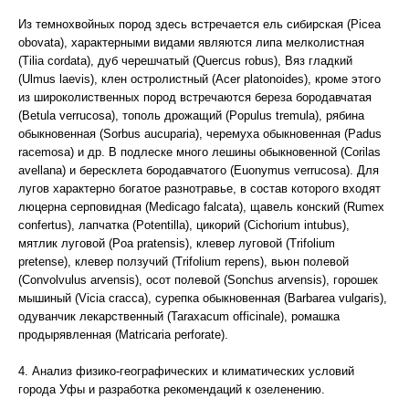
Из темнохвойных пород здесь встречается ель сибирская (Picea
obovata), характерными видами являются липа мелколистная
(Tilia cordata), дуб черешчатый (Quercus robus), Вяз гладкий
(Ulmus laevis), клен остролистный (Acer platonoides), кроме этого
из широколиственных пород встречаются береза бородавчатая
(Betula verrucosa), тополь дрожащий (Populus tremula), рябина
обыкновенная (Sorbus aucuparia), черемуха обыкновенная (Padus
racemosa) и др. В подлеске много лешины обыкновенной (Corilas
avellana) и бересклета бородавчатого (Euonymus verrucosa). Для
лугов характерно богатое разнотравье, в состав которого входят
люцерна серповидная (Medicago falcata), щавель конский (Rumex
confertus), лапчатка (Potentilla), цикорий (Cichorium intubus),
мятлик луговой (Poa pratensis), клевер луговой (Trifolium
pretense), клевер ползучий (Trifolium repens), вьюн полевой
(Convolvulus arvensis), осот полевой (Sonchus arvensis), горошек
мышиный (Vicia cracca), сурепка обыкновенная (Barbarea vulgaris),
одуванчик лекарственный (Taraxacum officinale), ромашка
продырявленная (Matricaria perforate).
4. Анализ физико-географических и климатических условий
города Уфы и разработка рекомендаций к озеленению.