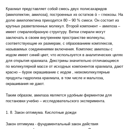
Крахмал представляет собой смесь двух полисахаридов
(амилопектин, амилоза), построенных из остатков ά – глюкозы. На
долю амилопектина приходится 80 – 90 % смеси. Он состоит из
крупных разветвленных молекул. Второй компонент – амилоза –
имеет спиралеобразную структуру. Витки спирали могут
заключать в своем внутреннем пространстве молекулы,
соответствующие их размерам, с образованием комплексов,
называемых соединениями включения. Комплекс амилозы с
иодом имеет синий цвет, что используется в аналитических целях
для открытия крахмала. Декстрины значительно отличающиеся
по молекулярной массе от исходных компонентов крахмала, дают
красно – бурое окрашивание с иодом , низкомолекулярные
продукты гидролиза крахмала, в том числе и мальтоза,
окрашивания не дают.
Таким образом, амилаза является удобным ферментом для
постановки учебно – исследовательского эксперимента.
1. 8. Закон оптимума. Кислотные дожди
Закон оптимума - фундаментальный закон действия