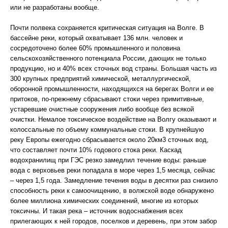
или не разработаны вообще.
Почти полвека сохраняется критическая ситуация на Волге. В
бассейне реки, который охватывает 136 млн. человек и
сосредоточено более 60% промышленного и половина
сельскохозяйственного потенциала России, дающих не только
продукцию, но и 40% всех сточных вод страны. Большая часть из
300 крупных предприятий химической, металлургической,
оборонной промышленности, находящихся на берегах Волги и ее
притоков, по-прежнему сбрасывают стоки через примитивные,
устаревшие очистные сооружения либо вообще без всякой
очистки. Немалое токсическое воздействие на Волгу оказывают и
колоссальные по объему коммунальные стоки. В крупнейшую
реку Европы ежегодно сбрасывается около 20км3 сточных вод,
что составляет почти 10% годового стока реки. Каскад
водохранилищ при ГЭС резко замедлил течение воды: раньше
вода с верховьев реки попадала в море через 1,5 месяца, сейчас
– через 1,5 года. Замедление течения воды в десятки раз снизило
способность реки к самоочищению, в волжской воде обнаружено
более миллиона химических соединений, многие из которых
токсичны. И такая река – источник водоснабжения всех
прилегающих к ней городов, поселков и деревень, при этом забор