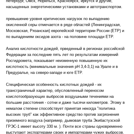
петербург, Омск, Норильск, Красноярск, иркутск и другие,
насыщенных энергетическими установками и автотранспортом.
превышение уровня критических нагрузок по выпадению
окисленной серы отмечается в ряде областей (Ленинградская,
Московская, Рязанская) европейской территории России (ЕТР) и
по выпадениям оксидов азота - на половине площади ЕТР.
Анализ кислотности дождей, прведенный в регионах российской
Федерации за последние пять лет по результатам измерений
Росгидромета, показывает неизменную повышенную их
кислотность (минимальные значения рН 3,4-3,1) на Урале и в
Предуралье, на северо-западе и юге ЕТР.
Специфическая особенность кислотных дождей - их
трансграничный характер, обусловленный переносом
коислотообразующих выбросов воздушными течениями на
большие расстояния - сотни и даже тысячи километров. Этому в
немалом степени способствует принятая некогда "политика
высоких труб" как эффективное средство против загрязнения
приземного воздуха (например, дымовая труба Экибастузской
ГРЭС-1 имеет высоту 330 м. ). Почти все страны одновременно
выступают экспортерами своих и импортерами чужих выбросов.