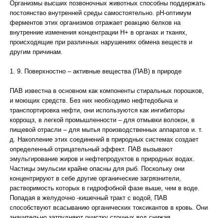
Организмы высших позвоночных животных способны поддержать
постоянство внутренней среды самостоятельно. рН-оптимум
ферментов этих организмов отражает реакцию белков на
внутренние изменения концентрации Н+ в органах и тканях,
происходящие при различных нарушениях обмена веществ и
другим причинам.
1. 9. Поверхностно – активные вещества (ПАВ) в природе
ПАВ известна в основном как компоненты стиральных порошков,
и моющих средств. Без них необходимо нефтедобыча и
транспортировка нефти, они используются как ингибиторы
коррощз, в легкой промышленности – для отмывки волокон, в
пищевой отрасли – для мытья производственных аппаратов и. т.
д. Накопление этих соединений в природных системах создает
определенный отрицательный эффект. ПАВ вызывают
эмульгирование жиров и нефтепродуктов в природных водах.
Частицы эмульсии крайне опасны для рыб. Поскольку они
концентрируют в себе другие органические загрязнители,
растворимость которых в гидрофобной фазе выше, чем в воде.
Попадая в желудочно -кишечный тракт с водой, ПАВ
способствуют всасыванию органических токсикантов в кровь. Они
значительно затрудняют очистку сточных вод снижая