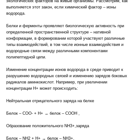
экологических факторов на живые организмы. Рассмотрим, как
выполняется этот закон, если химический фактор – ионы
водорода.
Белки и ферменты проявляют биологическую активность при
определенной пространственной структуре – нативной
конформации, в формировании которой участвуют различные
типы взаимодействий, в том числе ионные взаимодействия и
водородные связи между различными компонентами
полипептидной цепи.
Изменение концентрации ионов водорода в среде приводит к
разрушению водородных связей и изменению зарядов боковых
радикалов аминкокислот. Например, при увеличении
концентрации Н+ может происходить:
Нейтральная отрицательного заряда на белке
Белок – СОО- + Н+ → белок – СООН ,
Образование положительного NH3+,заряда
Белок – NH2 + Н+ → белок – NH3+,