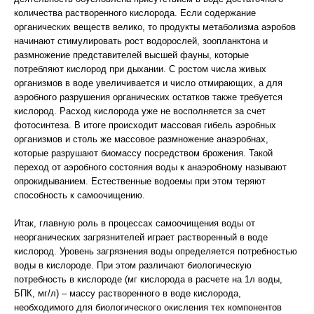
количества растворенного кислорода. Если содержание
органических веществ велико, то продукты метаболизма аэробов
начинают стимулировать рост водорослей, зоопланктона и
размножение представителей высшей фауны, которые
потребляют кислород при дыхании. С ростом числа живых
организмов в воде увеличивается и число отмирающих, а для
аэробного разрушения органических остатков также требуется
кислород. Расход кислорода уже не восполняется за счет
фотосинтеза. В итоге происходит массовая гибель аэробных
организмов и столь же массовое размножение анаэробнах,
которые разрушают биомассу посредством брожения. Такой
переход от аэробного состояния воды к анаэробному называют
опрокидыванием. Естественные водоемы при этом теряют
способность к самоочищению.
Итак, главную роль в процессах самоочищения воды от
неорганических загрязнителей играет растворенный в воде
кислород. Уровень загрязнения воды определяется потребностью
воды в кислороде. При этом различают биологическую
потребность в кислороде (мг кислорода в расчете на 1л воды,
БПК, мг/л) – массу растворенного в воде кислорода,
необходимого для биологического окисления тех компонентов