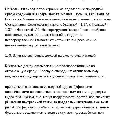
Наибольший вклад в трансграничное подкисление природной
среды соединениями серы вносят Украина, Польша, Германия. от
России же больше всего окисленной серы направляются в страны
Скандинавии. Соотношения такие: с Украиной - 1:17, с Польшей -
1:32, с Норвегией -7:1. Экспортируется "мокрая" часть выбросов
(аэрозоли), сухая часть загрязнений выподает в
непосредственной близости от источника выброса или на
незначительном удалении от него.
1. 3. Влияние кислотных дождей на экосистемы и людей
Кислотные дожди оказывают многоплановое влияние на
окружающую среду. В первую очередь их отрицательному
воздействию подвергаются водоемы, почва и растительность.
природные поверхностные воды обладают буферными
способностями по отношению к посторонним ионам водорода и
гидроксид - ионам, т. е. могут поддерживать постоянное значение
рН вблизи нейтральной точки; за пределами интервала значений
рн 4-13 буферная способность полностью утрачивается. главным
буферным соединением в воде выступает гидрокарбонат- ион