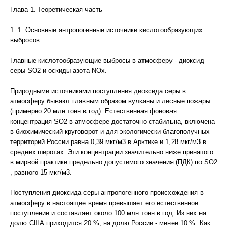
Глава 1. Теоретическая часть
1. 1. Основные антропогенные источники кислотообразующих
выбросов
Главные кислотообразующие выбросы в атмосферу - диоксид
серы SО2 и оскиды азота NОх.
Природными источниками поступления диоксида серы в
атмосферу бывают главным образом вулканы и лесные пожары
(примерно 20 млн тонн в год). Естественная фоновая
концентрация SО2 в атмосфере достаточно стабильна, включена
в биохимический круговорот и для экологически благополучных
территорий России равна 0,39 мкг/м3 в Арктике и 1,28 мкг/м3 в
средних широтах. Эти концентрации значительно ниже принятого
в мирвой практике предельно допустимого значения (ПДК) по SО2
, равного 15 мкг/м3.
Поступления диоксида серы антропогенного происхождения в
атмосферу в настоящее время превышает его естественное
поступление и составляет около 100 млн тонн в год. Из них на
долю США приходится 20 %, на долю России - менее 10 %. Как