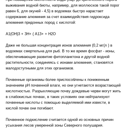
выживания водной биоты, например, для моллюсков такой порог
равен 6, для окуней - 4,5) в водоемах быстро нарастает
содержание алюминия за счет взаимодействия гидроксида
алюминия придонных пород с кислотой:
А1(ОН)3 + 3Н+ ( А13+ + Н2О
Даже не большая концентрация ионов алюминия (0,2 мг(л ) в
водоемах смертельна для рыб. В то же время фосфат - ионы,
обеспечивающие развитие фитопланктона и другой водной
растительности, соединяясь с ионами алюминия, становятся
малодоступными для этих организмов.
Почвенные организмы более приспособлены к пониженным
значениям рН почвенной влаги, но они угнетаются возрастающей
кислотностью. Разрыхляющие почву дождевые черви могут жить
в слабокислых почвах, в таких условиях они нейтрализуют
почвенные кислоты с помощью выделяемой ими извести, в
кислой почве они погибают.
Почвенное подкисление считается одной из основных причин
усыхания лесов умеренной зоны Северного полушария.