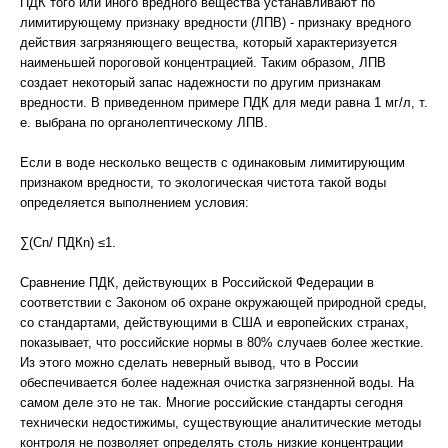
ПДК того или иного вредного вещества устанавливают по
лимитирующему признаку вредности (ЛПВ) - признаку вредного
действия загрязняющего вещества, который характеризуется
наименьшей пороговой концентрацией. Таким образом, ЛПВ
создает некоторый запас надежности по другим признакам
вредности. В приведенном примере ПДК для меди равна 1 мг/л, т.
е. выбрана по органолептическому ЛПВ.
Если в воде несколько веществ с одинаковым лимитирующим
признаком вредности, то экологическая чистота такой воды
определяется выполнением условия:
∑(Сn/ ПДКn) ≤1.
Сравнение ПДК, действующих в Российской Федерации в
соответствии с Законом об охране окружающей природной среды,
со стандартами, действующими в США и европейских странах,
показывает, что российские нормы в 80% случаев более жесткие.
Из этого можно сделать неверный вывод, что в России
обеспечивается более надежная очистка загрязненной воды. На
самом деле это не так. Многие российские стандарты сегодня
технически недостижимы, существующие аналитические методы
контроля не позволяет определять столь низкие концентрации