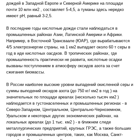
дождей в Западной Европе и Северной Америке на площади
почти 10 млн км2 , составляет 5-4,5, а туманы здесь нередко
имеют рН, равный 3-2,5.
В последние годы кислотные дожди стали наблюдаться в
промышленных районах Азии, Латинской Америки и Африки.
Например, в Восточной Трансваале (ЮАР), где вырабатываются
4/5 электроэнергии страны, на 1 км2 выпадает около 60 т серы в
год в иде кислотных оасдков. В тропических районах, где
промышленность практически не развита, кислотные осадки
вызваны поступлением в атмосферу оксидов азота за счет
сжигания биомассы.
В России наиболее высокие уровни выпадений окисленной серы и
суммы выподений оксидов азота (до 750 кг/ км2 в год ) на
значительных по площади ареалах (несколько тысяч км2 )
наблюдается в густонаселенных и промышленных регионах - в
Северо-Западном, Центральном, Центрально-Черноземном,
Уральском и некоторых других экономических районах, на
локальных ареалах (до 1 тыс. км2 ) - в ближнем следе
металлургических предприятий, крупных ГРЭС, а также больших
городов и промышленных центров, таких, как Москва, Санкт-