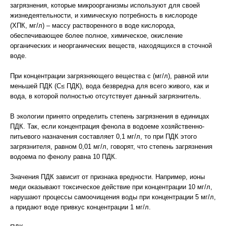
загрязнения, которые микроорганизмы используют для своей
жизнедеятельности, и химическую потребность в кислороде
(ХПК, мг/л) – массу растворенного в воде кислорода,
обеспечивающее более полное, химическое, окисление
органических и неорганических веществ, находящихся в сточной
воде.
При концентрации загрязняющего вещества с (мг/л), равной или
меньшей ПДК (С≤ ПДК), вода безвредна для всего живого, как и
вода, в которой полностью отсутствует данный загрязнитель.
В экологии принято определить степень загрязнения в единицах
ПДК. Так, если концентрация фенола в водоеме хозяйственно-
питьевого назначения составляет 0,1 мг/л, то при ПДК этого
загрязнителя, равном 0,01 мг/л, говорят, что степень загрязнения
водоема по фенолу равна 10 ПДК.
Значения ПДК зависит от признака вредности. Например, ионы
меди оказывают токсическое действие при концентрации 10 мг/л,
нарушают процессы самоочищения воды при концентрации 5 мг/л,
а придают воде привкус концентрации 1 мг/л.