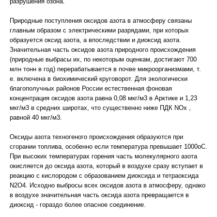
разрушения озона.
Природные поступления оксидов азота в атмосферу связаны
главным образом с электрическими разрядами, при которых
образуется оксид азота, а впоследствии и диоксид азота.
Значительная часть оксидов азота природного происхождения
(природные выбрасы их, по некоторым оценкам, достигают 700
млн тонн в год) перерабатывается в почве микроорганизмами, т.
е. включена в биохимический круговорот. Для экологически
благополучных районов России естественная фоновая
концентрация оксидов азота равна 0,08 мкг/м3 в Арктике и 1,23
мкг/м3 в средних широтах, что существенно ниже ПДК NОх ,
равной 40 мкг/м3.
Оксиды азота техногеного происхождения образуются при
сгорании топлива, особенно если температура превышает 1000оС.
При высоких температурах горения часть молекулярного азота
окисляется до оксида азота, который в воздухе сразу вступает в
реакцию с кислородом с образованием диоксида и тетраоксида
N2O4. Исходно выбросы всех оксидов азота в атмосферу, однако
в воздухе значительная часть оксида азота превращается в
диоксид - гораздо более опасное соединение.