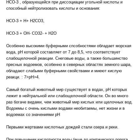
НСО-3 , образующейся при диссоциации угольной кислоты и
способный нейтролизовать кислоты и основания:
НСО-3 + Н+ Н2СО3,
НСО-3 + ОН- СО32- + Н2О
Особенно высокими буферными спсобностями обладает морская
вода, рН которой составляет от 7 до 8,5, что соответствует
слабощелочной реакции. Снеговые воды, а также большинство
пресных водоемов, особенно в северных областях земного шара,
обладают слабыми буферными свойствами и миеют кислую
реакци. : 7>рН>4.
Самый богатый животный мир существует в водах, рН которых
лежит в нейтральной или слабощелочной области. Он во много
раз богаче видами, чем животный мир кислых или щелочных вод.
Водоемы с очень кислыми водами необитаемы, нет жизни и в
водоемах со значениями рН
Первыми жертвами кислотных дождей стали озера и реки.
При повыщении кислотности воды (еще до критического порога