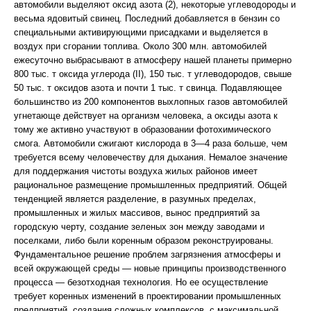
автомобили выделяют оксид азота (2), некоторые углеводороды и
весьма ядовитый свинец. Последний добавляется в бензин со
специальными активирующими присадками и выделяется в
воздух при сгорании топлива. Около 300 млн. автомобилей
ежесуточно выбрасывают в атмосферу нашей планеты примерно
800 тыс. т оксида углерода (II), 150 тыс. т углеводородов, свыше
50 тыс. т оксидов азота и почти 1 тыс. т свинца. Подавляющее
большинство из 200 компонентов выхлопных газов автомобилей
угнетающе действует на организм человека, а оксиды азота к
тому же активно участвуют в образовании фотохимического
смога. Автомобили сжигают кислорода в 3—4 раза больше, чем
требуется всему человечеству для дыхания. Немалое значение
для поддержания чистоты воздуха жилых районов имеет
рациональное размещение промышленных предприятий. Общей
тенденцией является разделение, в разумных пределах,
промышленных и жилых массивов, вынос предприятий за
городскую черту, создание зеленых зон между заводами и
поселками, либо были коренным образом реконструированы.
Фундаментальное решение проблем загрязнения атмосферы и
всей окружающей среды — новые принципы производственного
процесса — безотходная технология. Но ее осуществление
требует коренных изменений в проектировании промышленных
предприятий, создания сложных комплексов, с максимальной