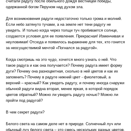
считали радугу после обильного дождя вестницей победы,
одержанной богом Перуном над духом зла.
Для возникновения радуги недостаточно только грома и молний.
Если небо затянуто тучами, а на земле нет тени радугу не
увидеть. И только когда через толщи туч пробивается солнце,
создаются условия для ее появления. Прекрасная! Изменчивая и
неуловимая! Отсюда и появилось выражение для тех, кто гонится
за неосуществимой мечтой «Погнался за радугой».
Когда смотришь на это чудо, хочется много узнать о ней. Что
такое радуга и как она получается? Почему радуга имеет форму
дуги? Почему она разноцветная, сколько в ней цветов и как их
запомнить? Почему в радуге нижний цвет - фиолетовый, а
верхний – красный? Как увидеть радугу, и почему иногда снаружи
обычной радуги видна вторая, менее яркая, в которой порядок
цветов обратный? Можно ли увидеть радугу ночью? Можно ли
пройти под радугой?
В чем секрет радуги?
Белого света на самом деле нет в природе. Солнечный луч или
обычный луч белого света – это смесь нескольких разных цветов.