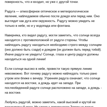
поверхность, что и входил, но уже с другой точки.
Радуга — атмосферное оптическое и метеорологическое
явление, наблюдаемое обычно после дождя или перед ним. Оно
выглядит как дуга или окружность. Радугу можно увидеть не
только в небе, но и у водопада или фонтана.
Наверняка, кто видел радугу, могли заметить, что солнце всегда
находится с противоположной от радуги стороны. Чтобы
наблюдать радугу находиться необходимо строго между солнцем
(оно должно быть сзади) и дождем (он должен быть перед тобой).
Иначе радуги не увидеть! Солнце, глаза и центр радуги должны
находиться на одной линии!
Если солнце высоко в небе, провести такую прямую линию
невозможно. Вот почему радугу можно наблюдать только рано
утром или ближе к вечеру. Утренняя радуга означает, что солнце
находится на востоке, а дождь идет на западе. При
послеобеденной радуге солнце расположено на западе, а дождь -
на востоке.
Любуясь радугой, можно заметить, какой высокий и крутой ее
разноцветный мост. Но глядя с поверхности Земли не видно