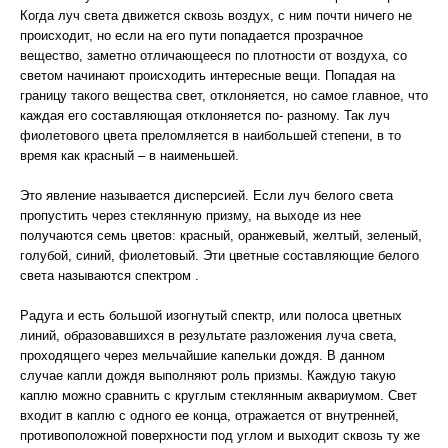
Когда луч света движется сквозь воздух, с ним почти ничего не
происходит, но если на его пути попадается прозрачное
вещество, заметно отличающееся по плотности от воздуха, со
светом начинают происходить интересные вещи. Попадая на
границу такого вещества свет, отклоняется, но самое главное, что
каждая его составляющая отклоняется по- разному. Так луч
фиолетового цвета преломляется в наибольшей степени, в то
время как красный – в наименьшей.
Это явление называется дисперсией. Если луч белого света
пропустить через стеклянную призму, на выходе из нее
получаются семь цветов: красный, оранжевый, желтый, зеленый,
голубой, синий, фиолетовый. Эти цветные составляющие белого
света называются спектром .
Радуга и есть большой изогнутый спектр, или полоса цветных
линий, образовавшихся в результате разложения луча света,
проходящего через мельчайшие капельки дождя. В данном
случае капли дождя выполняют роль призмы. Каждую такую
каплю можно сравнить с круглым стеклянным аквариумом. Свет
входит в каплю с одного ее конца, отражается от внутренней,
противоположной поверхности под углом и выходит сквозь ту же