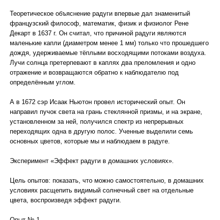
Теоретическое объяснение радуги впервые дал знаменитый
французский философ, математик, физик и физиолог Рене
Декарт в 1637 г. Он считал, что причиной радуги являются
маленькие капли (диаметром менее 1 мм) только что прошедшего
дождя, удерживаемые тёплыми восходящими потоками воздуха.
Лучи солнца претерпевают в каплях два преломления и одно
отражение и возвращаются обратно к наблюдателю под
определённым углом.
А в 1672 сэр Исаак Ньютон провел исторический опыт. Он
направил пучок света на грань стеклянной призмы, и на экране,
установленном за ней, получился спектр из непрерывных
переходящих одна в другую полос. Ученные выделили семь
основных цветов, которые мы и наблюдаем в радуге.
Эксперимент «Эффект радуги в домашних условиях».
Цель опытов: показать, что можно самостоятельно, в домашних
условиях расщепить видимый солнечный свет на отдельные
цвета, воспроизведя эффект радуги.
Опыт № 1