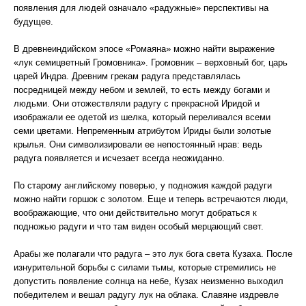
появления для людей означало «радужные» перспективы на
будущее.
В древнеиндийском эпосе «Ромаяна» можно найти выражение
«лук семицветный Громовника». Громовник – верховный бог, царь
царей Индра. Древним грекам радуга представлялась
посредницей между небом и землей, то есть между богами и
людьми. Они отожествляли радугу с прекрасной Иридой и
изображали ее одетой из шелка, который переливался всеми
семи цветами. Непременным атрибутом Ириды были золотые
крылья. Они символизировали ее непостоянный нрав: ведь
радуга появляется и исчезает всегда неожиданно.
По старому английскому поверью, у подножия каждой радуги
можно найти горшок с золотом. Еще и теперь встречаются люди,
воображающие, что они действительно могут добраться к
подножью радуги и что там виден особый мерцающий свет.
Арабы же полагали что радуга – это лук бога света Кузаха. После
изнурительной борьбы с силами тьмы, которые стремились не
допустить появление солнца на небе, Кузах неизменно выходил
победителем и вешал радугу лук на облака. Славяне издревле