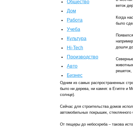
Общество
веток де
Дом
Когда на
Работа
было сде
Учеба
Появился
Культура
например 
дошли до
Hi-Tech
Производство
Северные
животных
Авто
решеток,
Бизнес
Одним из самых распространенных строи
было ни дерева, ни камня: в Египте и М
солнце).
Сейчас для строительства домов испол
автомобильных покрышек, стеклянного 
От пещеры до небоскреба – такова ист