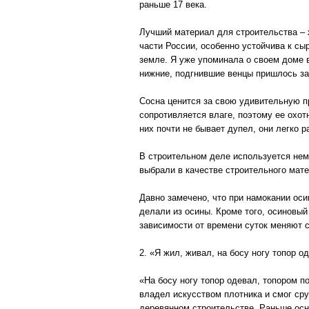
раньше 17 века.
Лучший материал для строительства – 
части России, особенно устойчива к сы
земле. Я уже упоминала о своем доме в
нижние, подгнившие венцы пришлось за
Сосна ценится за свою удивительную п
сопротивляется влаге, поэтому ее охо
них почти не бывает дупел, они легко 
В строительном деле используется нема
выбрали в качестве строительного мат
Давно замечено, что при намокании ос
делали из осины. Кроме того, осиновы
зависимости от времени суток меняют с
2. «Я жил, живал, на босу ногу топор о
«На босу ногу топор одевал, топором п
владел искусством плотника и смог сру
деревянном строительстве. Раньше осн