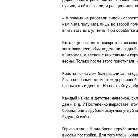
сучьев, и обтесывали, и расщепляли на
« А почему не работали пилой,- спроси
нам пила получила лишь во второй поло
впитывать влагу, гнить. При обработке
Есть еще несколько «секретов» из мног
заготовку леса обычно делали поздней
в штабеля, а весной с них снимали кор
весны. Только после этого приступали к
Крестьянский дом был рассчитан на од
было основным элементом деревянной п
превышать и десять. На постройку добр
Каждый из нас в детстве, наверное, ск
две и т. д. ? Постепенно вырастает что
бревна, они вырубали округлые углубле
будущей избы.
Горизонтальный ряд бревен сруба назыв
высоты постройки. Для того чтобы брев