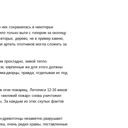
о них сохранилась в некоторых
ло только выти с топором за околицу
вторых, дерево, не в пример камню,
ая артель плотников могла сложить за
ом прохладно, зимой тепло.
 см, кирпичные же для этого должны
ома-дворцы, правда, отделывая их под
в огне пожарищ. Летописи 12-16 веков
– «великий пожар» снова уничтожил
ды. За каждым из этих скупых фактов
ки-древоточцы незаметно разрушают
ека, очень редки храмы, поставленные