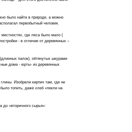
но было найти в природе, а можно
асполагал первобытный человек.
 местностях, где леса было мало (
постройки - в отличие от деревянных –
 (длинных палок), обтянутых шкурами
сные дома - юрты- из деревянных
глины. Изобрели кирпич там, где не
 было топить, даже хлеб «пекли на
а до «вторичного сырья»: