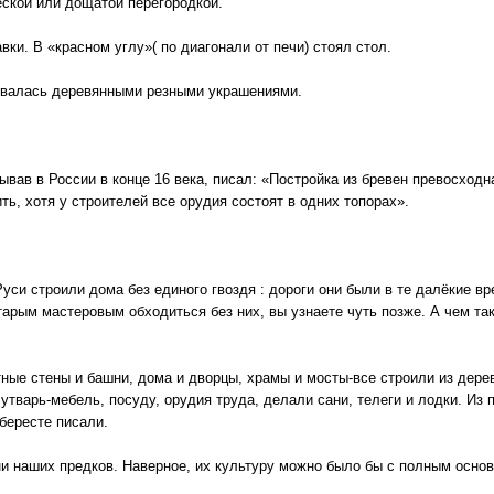
еской или дощатой перегородкой.
ки. В «красном углу»( по диагонали от печи) стоял стол.
ывалась деревянными резными украшениями.
вав в России в конце 16 века, писал: «Постройка из бревен превосходна.
ть, хотя у строителей все орудия состоят в одних топорах».
Руси строили дома без единого гвоздя : дороги они были в те далёкие в
тарым мастеровым обходиться без них, вы узнаете чуть позже. А чем та
тные стены и башни, дома и дворцы, храмы и мосты-все строили из дер
варь-мебель, посуду, орудия труда, делали сани, телеги и лодки. Из п
 бересте писали.
ни наших предков. Наверное, их культуру можно было бы с полным осно