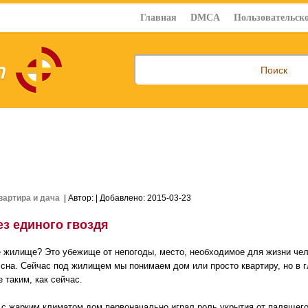
Главная
DMCA
Пользовательско
вартира и дача
| Автор:
| Добавлено: 2015-03-23
ез единого гвоздя
е жилище? Это убежище от непогоды, место, необходимое для жизни чел
 сна. Сейчас под жилищем мы понимаем дом или просто квартиру, но в 
 таким, как сейчас.
 с жарким климатом дом первоначально играл роль укрытия от палящего