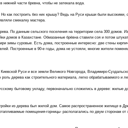
 нижней части бревна, чтобы не затекала вода.
. Но как построить без них крышу? Ведь на Руси крыши были высокими, с 
оявляли смекалку мастера.
ерева. По данным сельского поселения на территории села 300 домов. И
йки домов в Казахстане. Обмазанные брёвна ставили соя и потом штукат
бири зимы суровые. Есть дома, построенные интересно: две стены кирпич
лей. Построенные в 90-е годы, дома не устояли, многие жители поменял
Киевской Руси и все земли Великого Новгорода, Владимиро-Суздальског
роль дерева как строительного материала, легко обрабатываемого и ле
усскому бытовому укладу, первоначально сложились в дереве: жилые до
ройки из дерева был жилой дом. Самое распространенное жилище в Др
отапливаемые помещения-горницы- располагались по двум сторонам от 