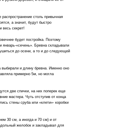
ое распространение столь привычная
ятся, а значит, будут быстро
и весь секрет!
говечнее будет постройка. Поэтому
ли январь-«сечень». Бревна складывали
сушиться до осени, а то и до следующей
 выбирали и длину бревна. Именно оно
тавляла примерно 5м, но могла
утся две спички, на них поперек еще
вние мастера. Чуть отступив от конца
лись стены сруба или «клети»- коробки
м 30 см, а иногда и 70 см) и от
родольный желобок и закладывал для