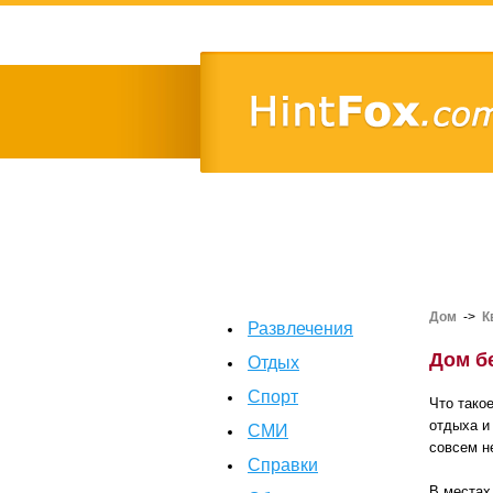
Дом
->
К
Развлечения
Дом б
Отдых
Спорт
Что тако
отдыха и
СМИ
совсем не
Справки
В местах