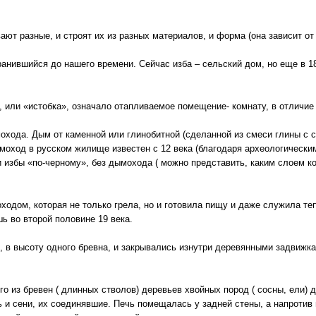
ают разные, и строят их из разных материалов, и форма (она зависит от
анившийся до нашего времени. Сейчас изба – сельский дом, но еще в 1
, или «истобка», означало отапливаемое помещение- комнату, в отличие 
охода. Дым от каменной или глинобитной (сделанной из смеси глины с 
ымоход в русском жилище известен с 12 века (благодаря археологически
 избы «по-черному», без дымохода ( можно представить, каким слоем ко
ходом, которая не только грела, но и готовила пищу и даже служила те
ь во второй половине 19 века.
, в высоту одного бревна, и закрывались изнутри деревянными задвижка
го из бревен ( длинных стволов) деревьев хвойных пород ( сосны, ели) 
 и сени, их соединявшие. Печь помещалась у задней стены, а напротив 