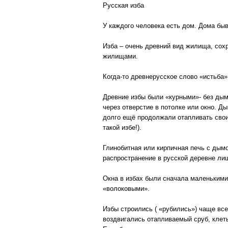
Русская изба
У каждого человека есть дом. Дома быв
Изба – очень древний вид жилища, сохр
жилищами.
Когда-то древнерусское слово «истьба»
Древние избы были «курными»- без дым
через отверстие в потолке или окно. Д
долго ещё продолжали отапливать свои
такой избе!).
Глинобитная или кирпичная печь с дымо
распространение в русской деревне лиш
Окна в избах были сначала маленькими
«волоковыми».
Избы строились ( «рубились») чаще все
воздвигались отапливаемый сруб, клеть