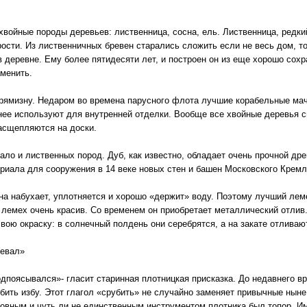
хвойные породы деревьев: лиственница, сосна, ель. Лиственница, редк
рости. Из лиственничных бревен старались сложить если не весь дом, т
 деревне. Ему более пятидесяти лет, и построен он из еще хорошо сох
менить.
рямизну. Недаром во времена парусного флота лучшие корабельные мач
тнее используют для внутренней отделки. Вообще все хвойные деревья 
расщепляются на доски.
ло и лиственных пород. Дуб, как известно, обладает очень прочной дре
ериала для сооружения в 14 веке новых стен и башен Московского Кремл
ина набухает, уплотняется и хорошо «держит» воду. Поэтому лучший ле
й лемех очень красив. Со временем он приобретает металлический отлив
вою окраску: в солнечный полдень они серебрятся, а на закате отливаю
девал»
одпоясывался»- гласит старинная плотницкая присказка. До недавнего в
бить избу. Этот глагол «срубить» не случайно заменяет привычные ныне
овным и чуть ли не единственным инструментом плотника был топор. Им