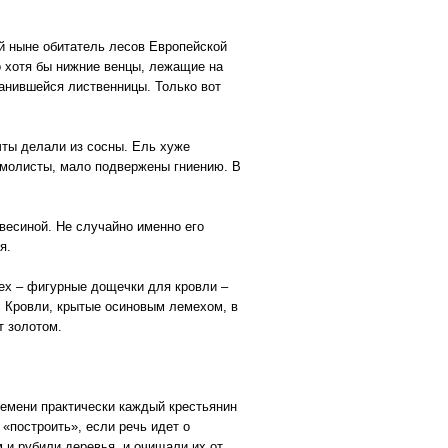
ий ныне обитатель лесов Европейской
о хотя бы нижние венцы, лежащие на
ранившейся лиственницы. Только вот
ты делали из сосны. Ель хуже
смолисты, мало подвержены гниению. В
весиной. Не случайно именно его
я.
мех – фигурные дощечки для кровли –
. Кровли, крытые осиновым лемехом, в
т золотом.
ремени практически каждый крестьянин
 «построить», если речь идет о
 и рубили деревья, и очищали их от