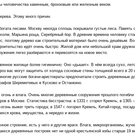
ры человечества каменным, бронзовым или железным веком.
ерева. Этому много причин.
богата лесами. Москву некогда сплошь покрывали густые леса. Память 
 холм, Марьина роща, Серебряный бор. В древние времена человеку стои
ес, поэтому дерево как строительный материал было очень дешёвым. Во-
строительство идёт очень быстро. Жилой дом или небольшой храм дружн
ружения легко разбираются и перевозятся на новое место.
вянное жилище более гигиенично. Оно «дышит». В нём всегда сухо, лет
роз вас могут защитить от холода сосновые стены толщиной всего в 20
 многие русские богачи-аристократы предпочитали строить деревянные д
рафов Шереметевых в Кусково и Останкино.
: огонь и влага. Очень многие деревянные сооружения прошлого погибли 
ов в Москве. Статистика бесстрастна: в 1331 г. сгорел Кремль; в 1365 
огонь выжег треть города; в 1547 г. погорел Кремль, Китай-город, поса
ихся крова, имущества, а нередко и жизни.
ное строение, есть у него и другие враги. Влага, микроорганизмы, жуч
ихся деревянных построек нет ни одной крестьянской избы старше 19 в