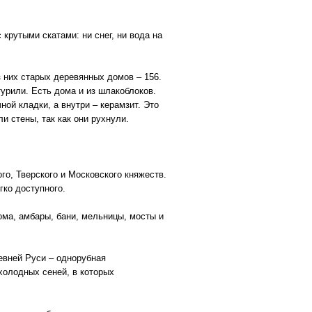
крутыми скатами: ни снег, ни вода на
з них старых деревянных домов – 156.
урили. Есть дома и из шлакоблоков.
ной кладки, а внутри – керамзит. Это
и стены, так как они рухнули.
о, Тверского и Московского княжеств.
гко доступного.
ма, амбары, бани, мельницы, мосты и
евней Руси – однорубная
холодных сеней, в которых