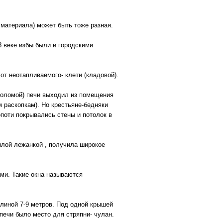
 материала) может быть тоже разная.
8 веке избы были и городскими
от неотапливаемого- клети (кладовой).
соломой) печи выходил из помещения
м раскопкам). Но крестьяне-бедняки
поти покрывались стены и потолок в
плой лежанкой , получила широкое
ми. Такие окна называются
длиной 7-9 метров. Под одной крышей
печи было место для стряпни- чулан.