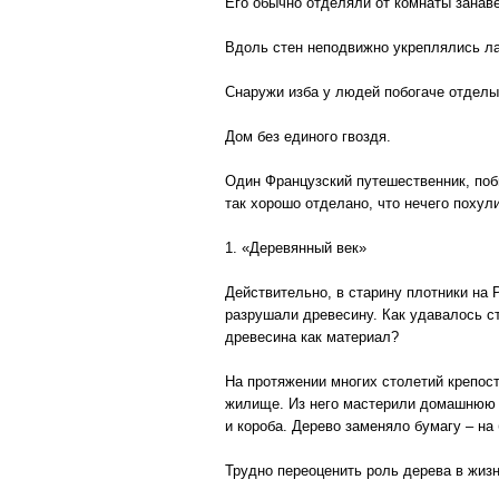
Его обычно отделяли от комнаты занав
Вдоль стен неподвижно укреплялись лав
Снаружи изба у людей побогаче отдел
Дом без единого гвоздя.
Один Французский путешественник, побы
так хорошо отделано, что нечего похули
1. «Деревянный век»
Действительно, в старину плотники на 
разрушали древесину. Как удавалось с
древесина как материал?
На протяжении многих столетий крепос
жилище. Из него мастерили домашнюю ут
и короба. Дерево заменяло бумагу – на
Трудно переоценить роль дерева в жиз