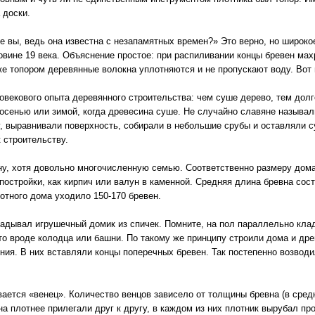
 доски.
те вы, ведь она известна с незапамятных времен?» Это верно, но широк
вине 19 века. Объяснение простое: при распиливании концы бревен махр
 же топором деревянные волокна уплотняются и не пропускают воду. Вот 
овекового опыта деревянного строительства: чем суше дерево, тем дол
 осенью или зимой, когда древесина суше. Не случайно славяне называ
у, выравнивали поверхность, собирали в небольшие срубы и оставляли 
 строительству.
ну, хотя довольно многочисленную семью. Соответственно размеру дома
остройки, как кирпич или валун в каменной. Средняя длина бревна сос
отного дома уходило 150-170 бревен.
ладывал игрушечный домик из спичек. Помните, на пол параллельно клад
-то вроде колодца или башни. По такому же принципу строили дома и дре
ния. В них вставляли концы поперечных бревен. Так постепенно возводи
ается «венец». Количество венцов зависело от толщины бревна (в средне
на плотнее прилегали друг к другу, в каждом из них плотник вырубал п