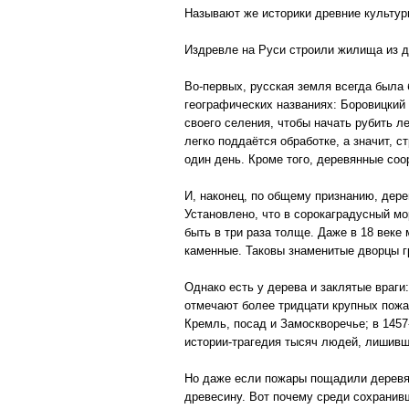
Называют же историки древние культу
Издревле на Руси строили жилища из д
Во-первых, русская земля всегда была 
географических названиях: Боровицкий
своего селения, чтобы начать рубить л
легко поддаётся обработке, а значит, 
один день. Кроме того, деревянные соо
И, наконец, по общему признанию, дере
Установлено, что в сорокаградусный мо
быть в три раза толще. Даже в 18 веке
каменные. Таковы знаменитые дворцы г
Однако есть у дерева и заклятые враги
отмечают более тридцати крупных пожар
Кремль, посад и Замоскворечье; в 1457-
истории-трагедия тысяч людей, лишивш
Но даже если пожары пощадили деревян
древесину. Вот почему среди сохранивш