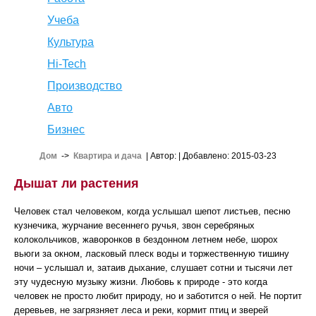
Учеба
Культура
Hi-Tech
Производство
Авто
Бизнес
Дом
->
Квартира и дача
| Автор:
| Добавлено: 2015-03-23
Дышат ли растения
Человек стал человеком, когда услышал шепот листьев, песню
кузнечика, журчание весеннего ручья, звон серебряных
колокольчиков, жаворонков в бездонном летнем небе, шорох
вьюги за окном, ласковый плеск воды и торжественную тишину
ночи – услышал и, затаив дыхание, слушает сотни и тысячи лет
эту чудесную музыку жизни. Любовь к природе - это когда
человек не просто любит природу, но и заботится о ней. Не портит
деревьев, не загрязняет леса и реки, кормит птиц и зверей