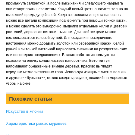
промакнуть салфеткой, а после высыхания и следующего набрызга
они станут почти незаметны. Каждый новый цвет наносится только на
высохший предыдущий слой. Когда все желаемые цвета нанесены,
можно все детали композиции подчеркнуть при помощи тонкой кисти,
а можно сделать это выборочно, выделив отдельные жилки у цветов и
растений, дорисовав веточки, тычинки. Для этой же цели можно
воспользоваться гелевой ручкой. Для создания праздничного
настроения можно добавить золотой или серебряной краски, белой
ручкой или тонкой кисточкой нарисовать снежинки на рождественских
или новогодних поздравлениях. В таких работах используются
похожие на елочку концы листьев папоротника. Веточки туи
напоминают обнаженные зимние деревья. Красиво выглядят
верхушки мелколиственных трав. Используя изящные листья полыни
и другого <<бурьяна>>, можно создать рисунок, похожий на морозные
узоры на окне.
Похожие статьи
Искусство в Японии
Характеристика рыжих муравьев