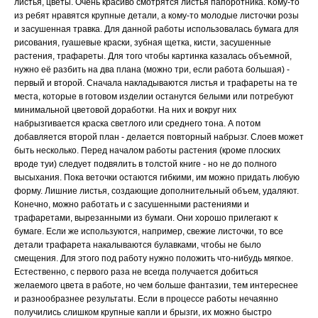
листья, цветы. Очень красиво смотрятся листья папоротника. Кому-то
из ребят нравятся крупные детали, а кому-то молодые листочки розы
и засушенная травка. Для данной работы использовалась бумага для
рисования, гуашевые краски, зубная щетка, кисти, засушенные
растения, трафареты. Для того чтобы картинка казалась объемной,
нужно её разбить на два плана (можно три, если работа большая) -
первый и второй. Сначала накладываются листья и трафареты на те
места, которые в готовом изделии останутся белыми или потребуют
минимальной цветовой доработки. На них и вокруг них
набрызгивается краска светлого или среднего тона. А потом
добавляется второй план - делается повторный набрызг. Слоев может
быть несколько. Перед началом работы растения (кроме плоских
вроде туи) следует подвялить в толстой книге - но не до полного
высыхания. Пока веточки остаются гибкими, им можно придать любую
форму. Лишние листья, создающие дополнительный объем, удаляют.
Конечно, можно работать и с засушенными растениями и
трафаретами, вырезанными из бумаги. Они хорошо прилегают к
бумаге. Если же используются, например, свежие листочки, то все
детали трафарета накалываются булавками, чтобы не было
смещения. Для этого под работу нужно положить что-нибудь мягкое.
Естественно, с первого раза не всегда получается добиться
желаемого цвета в работе, но чем больше фантазии, тем интереснее
и разнообразнее результаты. Если в процессе работы нечаянно
получились слишком крупные капли и брызги, их можно быстро