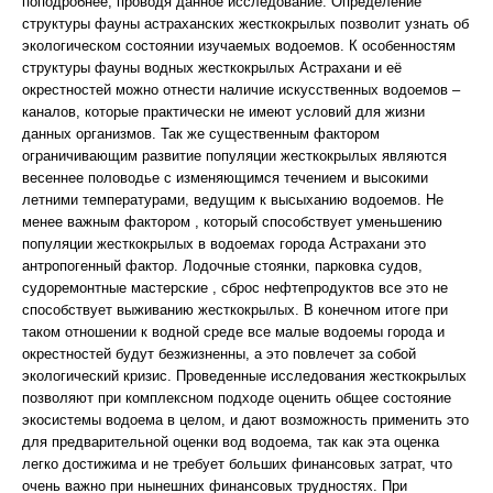
поподробнее, проводя данное исследование. Определение
структуры фауны астраханских жесткокрылых позволит узнать об
экологическом состоянии изучаемых водоемов. К особенностям
структуры фауны водных жесткокрылых Астрахани и её
окрестностей можно отнести наличие искусственных водоемов –
каналов, которые практически не имеют условий для жизни
данных организмов. Так же существенным фактором
ограничивающим развитие популяции жесткокрылых являются
весеннее половодье с изменяющимся течением и высокими
летними температурами, ведущим к высыханию водоемов. Не
менее важным фактором , который способствует уменьшению
популяции жесткокрылых в водоемах города Астрахани это
антропогенный фактор. Лодочные стоянки, парковка судов,
судоремонтные мастерские , сброс нефтепродуктов все это не
способствует выживанию жесткокрылых. В конечном итоге при
таком отношении к водной среде все малые водоемы города и
окрестностей будут безжизненны, а это повлечет за собой
экологический кризис. Проведенные исследования жесткокрылых
позволяют при комплексном подходе оценить общее состояние
экосистемы водоема в целом, и дают возможность применить это
для предварительной оценки вод водоема, так как эта оценка
легко достижима и не требует больших финансовых затрат, что
очень важно при нынешних финансовых трудностях. При