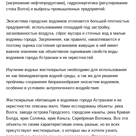
(загрязнение нефтепродуктами), гидроэнергетика (регулирование
стока Волги) и выбросы промышленных предприятий.
Экосистема городских водоемов отличается большой плотностью
предприятий, использованием площадей под застройку,
загазованностью воздуха, сброс мусора и сточных вод в малые
водоемы города. Загрязнения, как правило, накапливаются и
поэтому оценка состояния организмов живущих в ней имеет
важное значение как объективное оценивание свойств воды
водоемов города Астрахани и ее окрестностей.
Изучение водных жесткокрылых необходимо для использования
их как биоиндикаторов водной среды, а так же для решения
проблемы сохранения биоразнообразия экосистем водоемов,
особенно в условиях антропогенного воздействия.
Жесткокрылые обитающие в водоемах города Астрахани и ее
окрестностях описаны мало. Нами исследованы объекты: река
Волга, заводи острова Городского, городские каналы, река Кривая
Болда, ерик Солянка, ерик Коньга, Серебряная Воложка. Все эти
объекты по своим характеристикам очень разные, но во всех
присутствуют жесткокрылые, о которых мы и хотели узнать