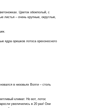
ветоножках. Цветок обоеполый, с
е листья – очень крупные, округлые,
шек.
ные ядра орешков лотоса орехоносного
новался в низовьях Волги – столь
етливый климат. Но вот, лотос
заросли увеличились в 20 раз! Они