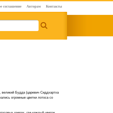
е соглашение
Авторам
Контакты
, великий Будда (царевич Сиддхартха
кались огромные цветки лотоса со
тосовых озерах, где каждый цветок