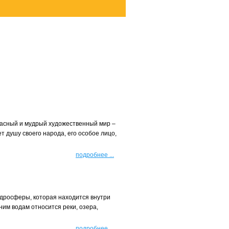
расный и мудрый художественный мир –
т душу своего народа, его особое лицо,
подробнее
...
идросферы, которая находится внутри
ним водам относится реки, озера,
подробнее
...