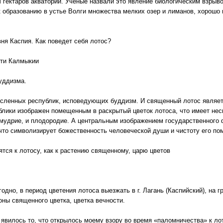
 гектаров акватории. Ученые назвали это явление биологическим взрыв
 к образованию в устье Волги множества мелких озер и лиманов, хорош
ня Каспия. Как поведет себя лотос?
ости Калмыкии
уддизма.
исленных республик, исповедующих буддизм. И священный лотос являе
лики изображен помещенным в раскрытый цветок лотоса, что имеет неск
мудрие, и плодородие. А центральным изображением государственного 
 что символизирует божественность человеческой души и чистоту его по
тся к лотосу, как к растению священному, царю цветов
одно, в период цветения лотоса выезжать в г. Лагань (Каспийский), на 
оны священного цветка, цветка вечности.
вилось то, что открылось моему взору во время «паломничества» к ло