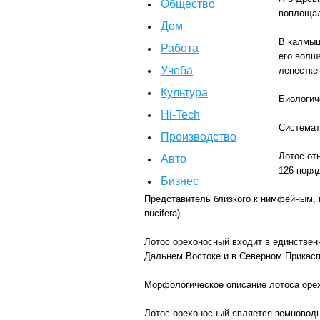
Общество
воплощал
Дом
В калмыц
Работа
его волш
Учеба
лепестке
Культура
Биологич
Hi-Tech
Системат
Производство
Лотос от
Авто
126 поря
Бизнес
Представитель близкого к нимфейным, к
nucifera).
Лотос орехоносный входит в единственн
Дальнем Востоке и в Северном Прикаспи
Морфологическое описание лотоса оре
Лотос орехоносный является земновод