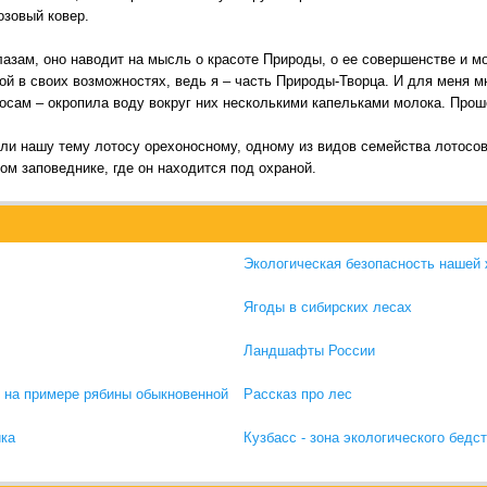
озовый ковер.
лазам, оно наводит на мысль о красоте Природы, о ее совершенстве и м
ой в своих возможностях, ведь я – часть Природы-Творца. И для меня м
осам – окропила воду вокруг них несколькими капельками молока. Прош
ли нашу тему лотосу орехоносному, одному из видов семейства лотосов
ом заповеднике, где он находится под охраной.
Экологическая безопасность нашей
Ягоды в сибирских лесах
Ландшафты России
 на примере рябины обыкновенной
Рассказ про лес
ика
Кузбасс - зона экологического бедс