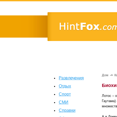
Дом
->
К
Развлечения
Биохи
Отдых
Спорт
Лотос – 
Гаутама)
СМИ
множеств
Справки
А в Древ