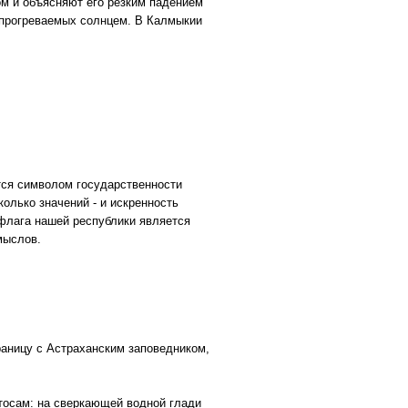
ом и объясняют его резким падением
о прогреваемых солнцем. В Калмыкии
тся символом государственности
олько значений - и искренность
флага нашей республики является
мыслов.
границу с Астраханским заповедником,
тосам: на сверкающей водной глади