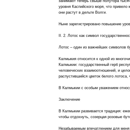
занимают теперь свыше полутора тысяч
уровня Каспийского моря, что привело
они растут в дельте Волги.
Ныне зарегистрировано повышение уров
II. 2. Лотос как символ государственн
Лотос – один из важнейших символов б
Калмыкия относится к одной из многоч
Калмыкии: государственный герб респуб
человеческих взаимоотношений, и цело
распустившийся цветок белого лотоса,
В Калмыкии с особым уважением относя
Заключение
В Калмыкии развивается традиция: ежег
чтобы отдохнуть, созерцая розовые бут
Незабываемым впечатлением для меня я