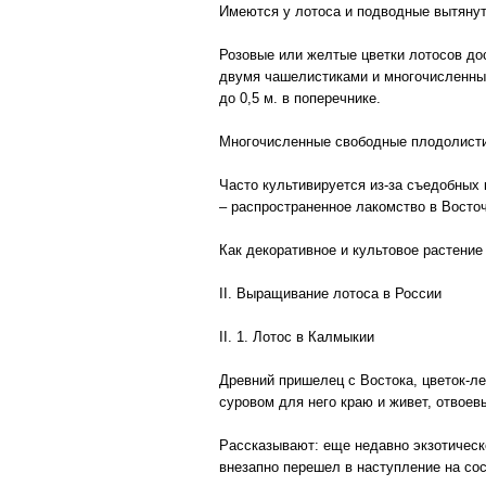
Имеются у лотоса и подводные вытянут
Розовые или желтые цветки лотосов до
двумя чашелистиками и многочисленным
до 0,5 м. в поперечнике.
Многочисленные свободные плодолисти
Часто культивируется из-за съедобных
– распространенное лакомство в Восто
Как декоративное и культовое растени
II. Выращивание лотоса в России
II. 1. Лотос в Калмыкии
Древний пришелец с Востока, цветок-ле
суровом для него краю и живет, отвоев
Рассказывают: еще недавно экзотическ
внезапно перешел в наступление на сос