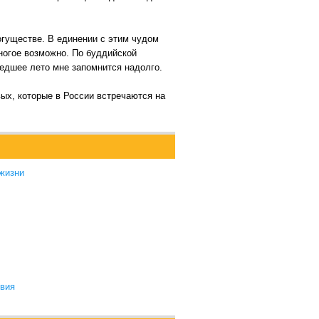
огуществе. В единении с этим чудом
ногое возможно. По буддийской
едшее лето мне запомнится надолго.
ых, которые в России встречаются на
 жизни
твия