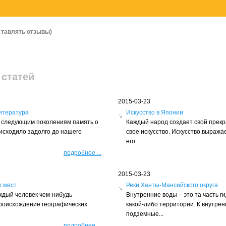
ставлять отзывы)
 статей
2015-03-23
итература
Искусство в Японии
ть следующим поколениям память о
Каждый народ создает свой прек
оисходило задолго до нашего
свое искусство. Искусство выражае
его...
подробнее
...
2015-03-23
х мест
Реки Ханты-Мансийского округа
ждый человек чем-нибудь
Внутренние воды – это та часть г
происхождение географических
какой-либо территории. К внутрен
подземные...
подробнее
...