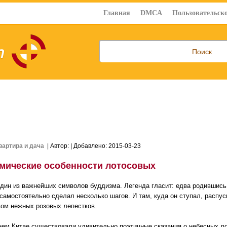
Главная
DMCA
Пользовательско
вартира и дача
| Автор:
| Добавлено: 2015-03-23
мические особенности лотосовых
один из важнейших символов буддизма. Легенда гласит: едва родившись
 самостоятельно сделал несколько шагов. И там, куда он ступал, распус
ом нежных розовых лепестков.
нем Китае существовали удивительно поэтичные сказания о небесных ло