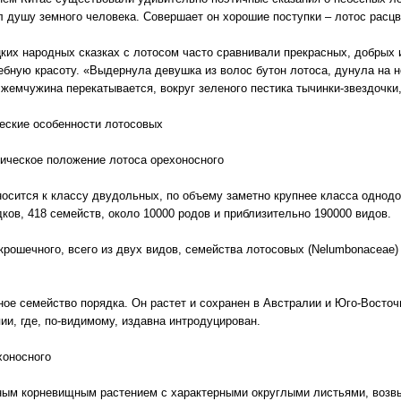
 душу земного человека. Совершает он хорошие поступки – лотос расцве
ких народных сказках с лотосом часто сравнивали прекрасных, добрых
ебную красоту. «Выдернула девушка из волос бутон лотоса, дунула на н
 жемчужина перекатывается, вокруг зеленого пестика тычинки-звездочки, 
еские особенности лотосовых
ическое положение лотоса орехоносного
носится к классу двудольных, по объему заметно крупнее класса однодо
дков, 418 семейств, около 10000 родов и приблизительно 190000 видов.
рошечного, всего из двух видов, семейства лотосовых (Nelumbonaceae)
ое семейство порядка. Он растет и сохранен в Австралии и Юго-Восточн
и, где, по-видимому, издавна интродуцирован.
хоносного
ным корневищным растением с характерными округлыми листьями, воз