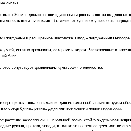
ые листья.
стигают 30см. в диаметре, они одиночные и располагаются на длинных ц
и лепестками и тычинками. В отличие от кувшинок у него есть надводны
ки погружены в расширенное цветоложе. Плод – погруженный многооре
 клубней, богатых крахмалом, сахарами и жиром. Засахаренные отварен
чной Азии.
е лотос сопутствует древнейшим культурам человечества.
генда, цветок-тайна, он в давние-давние годы необъяснимым чудом обос
ывая средь буйных речных джунглей все новые и новые территории.
ое растение заселяло лишь небольшой залив, стойко выдерживая неприв
едние рукава, протоки, заводи, и только за последнее десятилетие его 