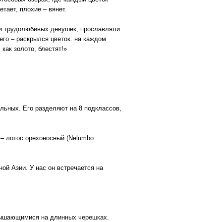
тает, плохие – вянет.
 и трудолюбивых девушек, прославляли
его – раскрылся цветок: на каждом
как золото, блестят!»
льных. Его разделяют на 8 подклассов,
 – лотос орехоносный (Nelumbo
ой Азии. У нас он встречается на
вышающимися на длинных черешках.