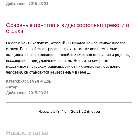
Добавлено: 2015-03-23
Основные понятия и виды состояния тревоги и
страха
Нелегко найти человека, который бы никогда не испытывал чувство
страха. Беспокойство, тревога, страх- такие же неотъемлемые
эмоциональные проявления нашей психической жизни, как и радость,
восхищение, гнев, удивление, печаль. Но при чрезмерной
податливости страхам, зависимости от них меняется поведение
человека, он становится неуверенным в себе,...
Категория:
Семья
->
Дом
Автор:
Добавлено: 2015-03-23
Назад
1
2
[3]
4
5
...
20
21
22
Вперёд
Новые статьи