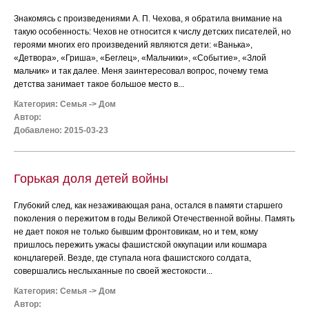
Знакомясь с произведениями А. П. Чехова, я обратила внимание на
такую особенность: Чехов не относится к числу детских писателей, но
героями многих его произведений являются дети: «Ванька»,
«Детвора», «Гриша», «Беглец», «Мальчики», «Событие», «Злой
мальчик» и так далее. Меня заинтересовал вопрос, почему тема
детства занимает такое большое место в...
Категория:
Семья
->
Дом
Автор:
Добавлено: 2015-03-23
Горькая доля детей войны
Глубокий след, как незаживающая рана, остался в памяти старшего
поколения о пережитом в годы Великой Отечественной войны. Память
не дает покоя не только бывшим фронтовикам, но и тем, кому
пришлось пережить ужасы фашистской оккупации или кошмара
концлагерей. Везде, где ступала нога фашистского солдата,
совершались неслыханные по своей жестокости...
Категория:
Семья
->
Дом
Автор: