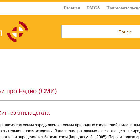
Главная
DMCA
Пользовательско
ьи про Радио (СМИ)
Синтез этилацетата
рганическая химия зародилась как химия природных соединений, выделенных
астительного происхождения. Заполнение различных классов веществ прир
арактер и определяется биосинтезом (Карцова А. А. , 2005). Первая задача о