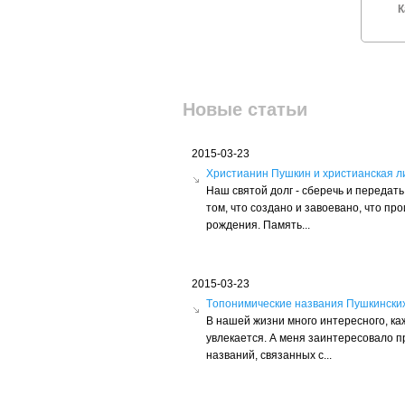
К
Новые статьи
2015-03-23
Христианин Пушкин и христианская л
Наш святой долг - сберечь и переда
том, что создано и завоевано, что пр
рождения. Память...
2015-03-23
Tопонимические названия Пушкински
В нашей жизни много интересного, ка
увлекается. А меня заинтересовало 
названий, связанных с...