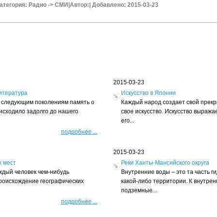
атегория:
Радио
->
СМИ
|
Автор:
|
Добавлено: 2015-03-23
2015-03-23
итература
Искусство в Японии
ть следующим поколениям память о
Каждый народ создает свой прек
оисходило задолго до нашего
свое искусство. Искусство выражае
его...
подробнее
...
2015-03-23
х мест
Реки Ханты-Мансийского округа
ждый человек чем-нибудь
Внутренние воды – это та часть г
происхождение географических
какой-либо территории. К внутрен
подземные...
подробнее
...