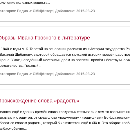
олучение полезных веществ...
атегория:
Радио
->
СМИ
|
Автор:
|
Добавлено: 2015-03-23
Образы Ивана Грозного в литературе
 1840-е годы А. К. Толстой на основании рассказа из «Истории государства 
Василий Шибанов», в которой обращается к русской истории времён царство
ирана. Ужас, наведённый жестоким царём на россиян, привёл к бегству многих
редательства, Грозный...
атегория:
Радио
->
СМИ
|
Автор:
|
Добавлено: 2015-03-23
Происхождение слова «радость»
еловек ещё с давних времён слово «радость» связывали с чем-то возвышен
вязывали с радугой, от сюда слова «радужный» - «радушный» Во фразеологи
борот со словом радость, который был известен ещё в XIX в. Это оборот «соб
олбасу обычно...