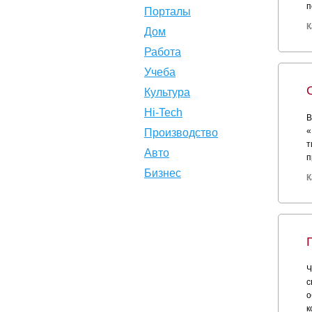
п
Порталы
К
Дом
Работа
Учеба
Культура
Hi-Tech
В
«
Производство
т
Авто
п
Бизнес
К
Ч
с
о
к