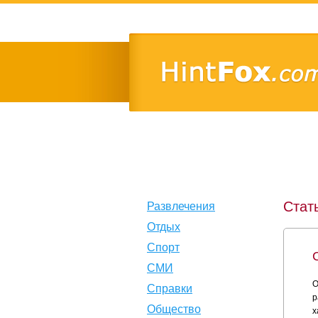
Стат
Развлечения
Отдых
Спорт
СМИ
О
Справки
р
Общество
х