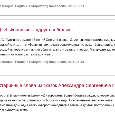
атегория:
Радио
->
СМИ
|
Автор:
|
Добавлено: 2015-03-23
Д. И. Фонвизин – «друг свободы»
. С. Пушкин в романе «Евгений Онегин» назвал Д. Фонвизина «сатиры смелым
орький считал, что «Фонвизиным начата великолепная и, может быть, наибо
усской литературы – линия обличительно – реалистическая. Мы увидим далее
онвизиным, пойдут такие крупные...
атегория:
Радио
->
СМИ
|
Автор:
|
Добавлено: 2015-03-23
Старинные слова из сказок Александра Сергеевича 
ороты (старинное выражение) - воротами. Бояре- богатые люди, которые слу
ороткая кофта без рукавов, со сборками сзади. Современный синоним- жилет.
емлянка- дом, одна часть которого находится в земле, а другая, построена из
оверхностью земли....