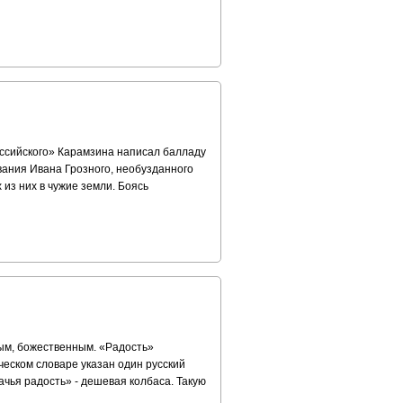
Российского» Карамзина написал балладу
вания Ивана Грозного, необузданного
 из них в чужие земли. Боясь
ным, божественным. «Радость»
ческом словаре указан один русский
ачья радость» - дешевая колбаса. Такую