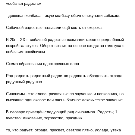
«собачья радость»
- дешевая колбаса. Такую колбасу обычно покупали собакам.
Собачьей радостью называли ещё кость от окорока.
В 20г. - XX г. собачьей радостью называли также определённый
покрой галстуков. Оборот возник на основе сходства галстука с
собачьим ошейником.
Схема образования однокоренных слов:
Рад радость радостный радостно радовать обрадовать отрада
радушный радушно
Синонимы - это слова, различные по звучанию и написанию, но
имеющие одинаковое или очень близкое лексическое значение.
В словаре приведён следующий ряд синонимов. Радость; 1.
чувство: ликование, торжество, праздник.
то, что радует: отрада, просвет, светлое пятно, услада, утеха