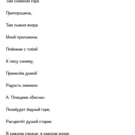
Там снежком гора
Припорошена,
Там лыжня вчера
Мной проложена.
Побежим с тобой
К лесу синему,
Принесём домой
Радость зимнюю.
А. Плещеев «Весна»
Позабудет бедный горе,
Расцветёт душой старик.
В каждом сердце, в каждом взоре