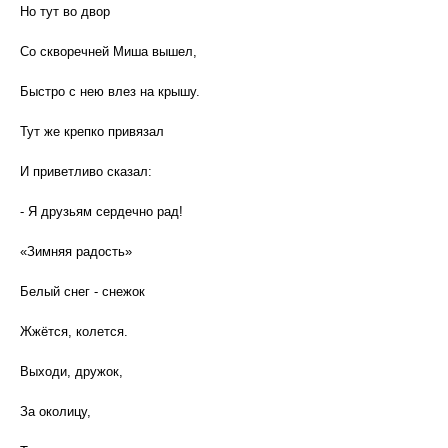
Но тут во двор
Со скворечней Миша вышел,
Быстро с нею влез на крышу.
Тут же крепко привязал
И приветливо сказал:
- Я друзьям сердечно рад!
«Зимняя радость»
Белый снег - снежок
Жжётся, колется.
Выходи, дружок,
За околицу,