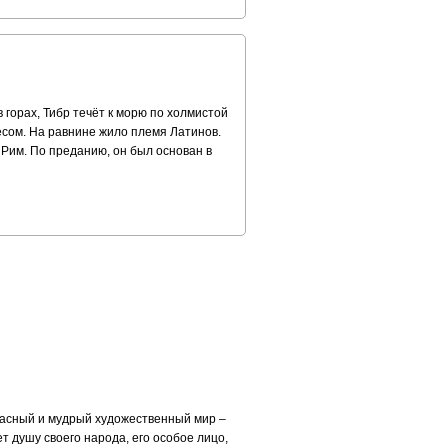
 горах, Тибр течёт к морю по холмистой
есом. На равнине жило племя Латинов.
д Рим. По преданию, он был основан в
расный и мудрый художественный мир –
т душу своего народа, его особое лицо,