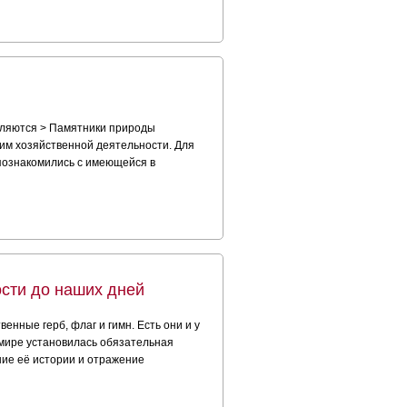
вляются > Памятники природы
им хозяйственной деятельности. Для
 познакомились с имеющейся в
ости до наших дней
енные герб, флаг и гимн. Есть они и у
м мире установилась обязательная
ение её истории и отражение