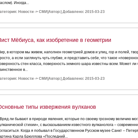
аслом). Иногда...
атегория:
Новости
->
СМИ
|
Автор:
|
Добавлено: 2015-03-23
Лист Мёбиуса, как изобретение в геометрии
ир, в котором мы живем, наполнен геометрией домов и улиц, гор и полей, тв
росто, а если заглянуть чуть глубже, и представить себе, что такое «поверхно
оверхность стен класса, поверхность земного шара известны всем. Может ли
аинственное в...
атегория:
Новости
->
СМИ
|
Автор:
|
Добавлено: 2015-03-23
Основные типы извержения вулканов
Вряд ли бывают в природе явления, которые по своему грозному величию мог
улканической стихии», с высказыванием известного вулканолога – современни
огласиться. Когда я побывал в Государственном Русском музее Санкт – Петер
артина Карла Брюллова «Последний...