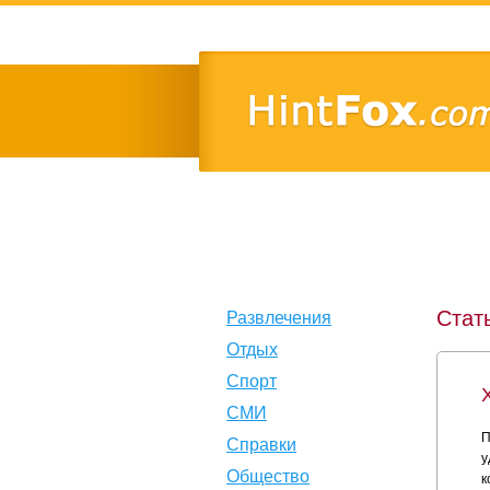
Стат
Развлечения
Отдых
Спорт
СМИ
П
Справки
у
Общество
к