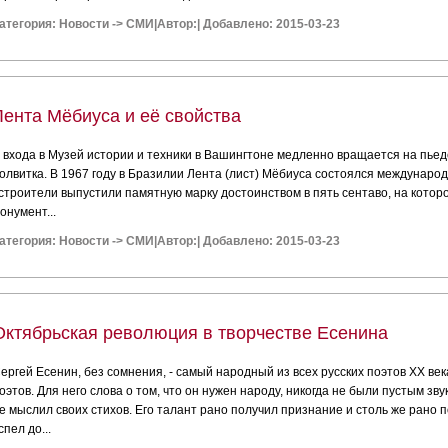
атегория:
Новости
->
СМИ
|
Автор:
|
Добавлено: 2015-03-23
Лента Мёбиуса и её свойства
 входа в Музей истории и техники в Вашингтоне медленно вращается на пьед
олвитка. В 1967 году в Бразилии Лента (лист) Мёбиуса состоялся международ
строители выпустили памятную марку достоинством в пять сентаво, на кото
онумент...
атегория:
Новости
->
СМИ
|
Автор:
|
Добавлено: 2015-03-23
Октябрьская революция в творчестве Есенина
ергей Есенин, без сомнения, - самый народный из всех русских поэтов XX века
оэтов. Для него слова о том, что он нужен народу, никогда не были пустым з
е мыслил своих стихов. Его талант рано получил признание и столь же рано по
спел до...