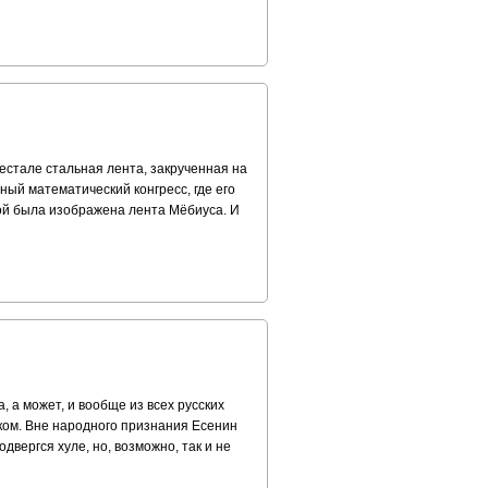
естале стальная лента, закрученная на
ный математический конгресс, где его
рой была изображена лента Мёбиуса. И
, а может, и вообще из всех русских
вуком. Вне народного признания Есенин
двергся хуле, но, возможно, так и не