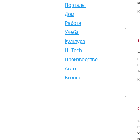
м
Порталы
К
Дом
Работа
Учеба
Культура
Hi-Tech
М
п
Производство
п
Авто
т
Бизнес
К
«
в
с
к