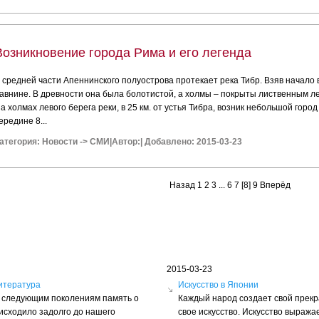
Возникновение города Рима и его легенда
 средней части Апеннинского полуострова протекает река Тибр. Взяв начало в
авнине. В древности она была болотистой, а холмы – покрыты лиственным л
а холмах левого берега реки, в 25 км. от устья Тибра, возник небольшой горо
ередине 8...
атегория:
Новости
->
СМИ
|
Автор:
|
Добавлено: 2015-03-23
Назад
1
2
3
...
6
7
[8]
9
Вперёд
2015-03-23
итература
Искусство в Японии
ть следующим поколениям память о
Каждый народ создает свой прек
оисходило задолго до нашего
свое искусство. Искусство выражае