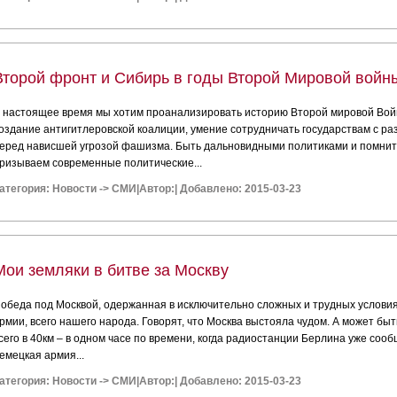
Второй фронт и Сибирь в годы Второй Мировой войн
 настоящее время мы хотим проанализировать историю Второй мировой Войн
оздание антигитлеровской коалиции, умение сотрудничать государствам с 
еред нависшей угрозой фашизма. Быть дальновидными политиками и помнить 
ризываем современные политические...
атегория:
Новости
->
СМИ
|
Автор:
|
Добавлено: 2015-03-23
Мои земляки в битве за Москву
обеда под Москвой, одержанная в исключительно сложных и трудных условия
рмии, всего нашего народа. Говорят, что Москва выстояла чудом. А может быть 
сего в 40км – в одном часе по времени, когда радиостанции Берлина уже соо
емецкая армия...
атегория:
Новости
->
СМИ
|
Автор:
|
Добавлено: 2015-03-23