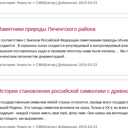
атегория:
Новости
->
СМИ
|
Автор:
|
Добавлено: 2015-03-23
Памятники природы Печенгского района
 соответствии с Законом Российской Федерации памятниками природы объя
оздаются . В охранных зонах создается регулируемый и контролируемый реж
ешения поставленных задач и проверки гипотезы нами были изучены: , . Мы
еченгском лесничестве документацией...
атегория:
Новости
->
СМИ
|
Автор:
|
Добавлено: 2015-03-23
История становления российской символики с древн
 государственным символам любой страны относятся, прежде всего государств
ашей Родины. Эта триада символов возникла не сразу. Только в ХХ в. во все
радиция - каждой стране иметь свои герб, флаг, гимн. Они нужны как воплощ
астоящего, как выражение...
атегория:
Новости
->
СМИ
|
Автор:
|
Добавлено: 2015-03-23