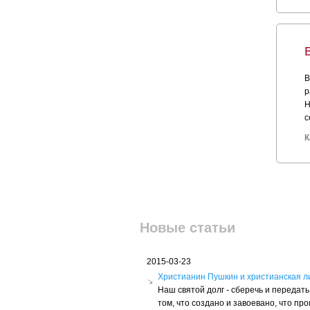
В
р
Н
с
К
Новые статьи
2015-03-23
Христианин Пушкин и христианская л
Наш святой долг - сберечь и переда
том, что создано и завоевано, что пр