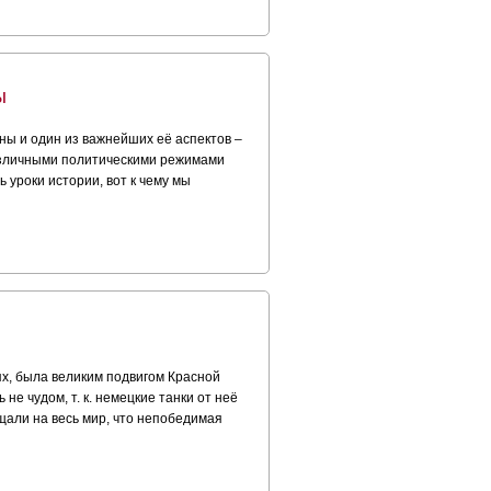
ы
ы и один из важнейших её аспектов –
различными политическими режимами
уроки истории, вот к чему мы
х, была великим подвигом Красной
не чудом, т. к. немецкие танки от неё
бщали на весь мир, что непобедимая