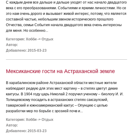
С каждым днем все дальше и дальше уходят от нас начало двадцатого
века с его преобразованиями. Событиями и яркими личностями. Но се
это нам очень дорого и вызывает живой интерес, потому, что является
составной частью, небольшим звеном исторического прошлого
Отчества, семьи События начала двадцатого века очень интересны
для меня. Но особенно...
Категория:
Хобби
->
Отдых
Автор:
Добавлено: 2015-03-23
Мексиканские гости на Астраханской земле
В харабалинском районе Астраханской области местные жители
наблюдают редкую для этих мест картину – в степях цветут дикие
кактусы. В 1904 году царь Николай 2 поручил ученому – биологу И. И.
Толищевскому посадить в астраханских степях саксаулский,
тамариский и южноамериканский кактус – Опунцию с целью
разработки мер по борьбе с эрозией почв и...
Категория:
Хобби
->
Отдых
Автор:
Добавлено: 2015-03-23