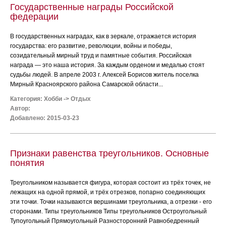
Государственные награды Российской
федерации
В государственных наградах, как в зеркале, отражается история
государства: его развитие, революции, войны и победы,
созидательный мирный труд и памятные события. Российская
награда — это наша история. За каждым орденом и медалью стоят
судьбы людей. В апреле 2003 г. Алексей Борисов житель поселка
Мирный Красноярского района Самарской области...
Категория:
Хобби
->
Отдых
Автор:
Добавлено: 2015-03-23
Признаки равенства треугольников. Основные
понятия
Треугольником называется фигура, которая состоит из трёх точек, не
лежащих на одной прямой, и трёх отрезков, попарно соединяющих
эти точки. Точки называются вершинами треугольника, а отрезки - его
сторонами. Типы треугольников Типы треугольников Остроугольный
Тупоугольный Прямоугольный Разносторонний Равнобедренный