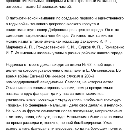
бронеавтомобильный, саперный и мотострелковый батальоны,
авторота – всего 13 воинских частей.
О патриотической кампании по созданию первого и единственного
в годы войны танкового добровольческого корпуса и
свидетельствует сквер Добровольцев в центре города. Он стал
символом патриотизма челябинцев. Из известных танкистов
можно назвать такие имена как комиссар Захаренко И. Ф. ,
Марченко А. П. , Рождественский К. И. , Сурков Ф. П. , Гончаренко
И. Г. Их именами названы улицы в разных районах нашего города.
Недалеко от моего дома находится школа № 62, к ней ведет
аллея на которой установлена стела памяти Е. Овчинникова. Во
время войны Евгений Овчинников служил в 208-й
бомбардировочной авиадивизии. Самолет, на котором летал
Овчинников со своими однополчанами, немцы презрительно
называли «рус фанера», да и у нас за ними числились
уничижительные прозвища – «кукурузник», «небесный тихоход»,
«пошка». Но фанерные «малышки» дело свое делали, и неплохо.
Не было на фронте самолетов более послушных, неприхотливых
к летному полю, обслуге, погоде. Незаменимы были они на связи
во время разведки и, конечно, ночной бомбардировки. Ужас
вселяла «рус фанера» в гитлеровцев, когда на бреющем полете,