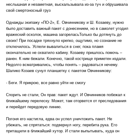
неслышная и незаметная, выскальзывала из-за туч и обрушивала
свой смертоносный груз
Однажды экипажу «ПО-2», Е. Овчинникову и Ш. Козаеву, нужно
было доставить важный пакет с донесением, но в самолет угодил
вражеский осколок, машина загореласьТолько бы дотянуть до
своих! При посадке тряхнуло крепко, ощутимо, но сознание не
отключилось. Успели вывалиться в снег, пока пламя
окончательно не охватило кабину. Козаеву пришлось помочь –
ранен. К ним бежали. Конечно, такой кострище приметен издали.
Недолго всматривались, чтобы понять – радоваться нечему.
Шалико Козаев сунул планшетку с пакетом Овчинникову:
- Беги. Я прикрою, все равно уйти не смогу
Спорить не стали, Он прав: пакет ждут. И Овчинников побежал к
ближайшему перелеску. Может, там оторвется от преследования
и перейдет передовую линию.
Погоня его настигла, едва он успел уничтожить пакет. Не
убежать, не спрятаться: подвернул ногу, перебита рука. Его
притащили в ближайший хутор. И стали выпытывать, куда он