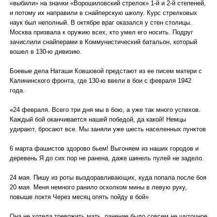
«выбили» на значки «Ворошиловский стрелок» 1-й и 2-й степеней,
и потому их направили в снайперскую школу. Курс стрелковых
наук был неполный. В октябре враг оказался у стен столицы.
Москва призвала к оружию всех, кто умел его носить. Подруг
зачислили снайперами в Коммунистический батальон, который
вошел в 130-ю дивизию.
Боевые дела Наташи Ковшовой предстают из ее писем матери с
Калининского фронта, где 130-ю ввели в бои с февраля 1942
года.
«24 февраля. Всего три дня мы в бою, а уже так много успехов.
Каждый бой оканчивается нашей победой, да какой! Немцы
удирают, бросают все. Мы заняли уже шесть населенных пунктов
6 марта фашистов здорово бьем! Выгоняем из наших городов и
деревень Я до сих пор не ранена, даже шинель пулей не задело.
24 мая. Пишу из роты выздоравливающих, куда попала после боя
20 мая. Меня немного ранило осколком мины в левую руку,
повыше локтя Через месяц опять пойду в бой»
Она не хотела тревожить мать, ранение было совсем не шуточное