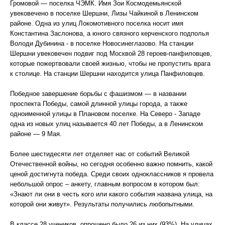
Громовой — поселка ЧЭМК. Имя Зои Космодемьянской
увековечено в поселке Шершни, Лизы Чайкиной в Ленинском
районе. Одна из улиц Локомотивного поселка носит имя
Константина Заслонова, а юного связного керченского подполья
Володи Дубинина - в поселке Новосинеглазово. На станции
Шершни увековечен подвиг под Москвой 28 героев-панфиловцев,
которые пожертвовали своей жизнью, чтобы не пропустить врага
к столице. На станции Шершни находится улица Панфиловцев.
Победное завершение борьбы с фашизмом — в названии
проспекта Победы, самой длинной улицы города, а также
одноименной улицы в Плановом поселке. На Северо - Западе
одна из новых улиц называется 40 лет Победы, а в Ленинском
районе — 9 Мая.
Более шестидесяти лет отделяет нас от событий Великой
Отечественной войны, но сегодня особенно важно помнить, какой
ценой достигнута победа. Среди своих одноклассников я провела
небольшой опрос – анкету, главным вопросом в котором был:
«Знают ли они в честь кого или какого события названа улица, на
которой они живут». Результаты получились любопытными.
В классе 28 учеников, опрошено было 26 из них (93%). На улицах,