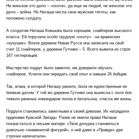
Не женское это дело – «охота», да еще на людей, не женское это
дело – война. Но Наташа несла свои мужские тяготы, как
положено солдату.
А солдатом Наташа Ковшова была хорошим, снайпером высокого
класса. Ей поручали особо трудную «охоту» - на вражеских
«кукушек». Возле деревни Новая Русса она записала на свой
счет 11 снайперов, у деревни Гутчиво – 5. Всего вывела из строя
167 гитлеровцев.
Мастерство подруг было заметно, им доверили обучать
снайперов. Успели они передать свой опыт и навыки 26 бойцам.
Так, атака, в которой Наташу ранило, бола не единственным ее
боевым делом. У той же деревни Гутчиво она вынесла с поля боя
тяжело раненых командиров полка и батальона, спасла им жизнь.
Подруги становились заметными в своей дивизии. Их наградили
орденами Красной Звезды. Разве не имела права Наташа
похвастаться в письме матери: «Твоя дочурка становиться
довольно «знаменитой фигурой», о ней даже в «Правде» две
строчки напечатали».