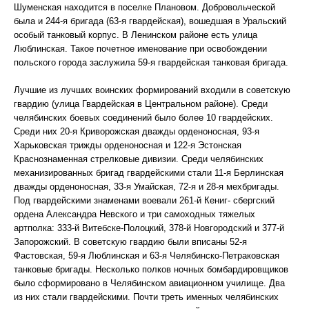
Шуменская находится в поселке Плановом. Добровольческой
была и 244-я бригада (63-я гвардейская), вошедшая в Уральский
особый танковый корпус. В Ленинском районе есть улица
Люблинская. Такое почетное именование при освобождении
польского города заслужила 59-я гвардейская танковая бригада.
Лучшие из лучших воинских формирований входили в советскую
гвардию (улица Гвардейская в Центральном районе). Среди
челябинских боевых соединений было более 10 гвардейских.
Среди них 20-я Криворожская дважды орденоносная, 93-я
Харьковская трижды орденоносная и 122-я Эстонская
Краснознаменная стрелковые дивизии. Среди челябинских
механизированных бригад гвардейскими стали 11-я Берлинская
дважды орденоносная, 33-я Умайская, 72-я и 28-я мехбригады.
Под гвардейскими знаменами воевали 261-й Кениг- сбергский
ордена Александра Невского и три самоходных тяжелых
артполка: 333-й Витебске-Полоцкий, 378-й Новгородский и 377-й
Запорожский. В советскую гвардию были вписаны 52-я
Фастовская, 59-я Люблинская и 63-я Челябинско-Петраковская
танковые бригады. Несколько полков ночных бомбардировщиков
было сформировано в Челябинском авиационном училище. Два
из них стали гвардейскими. Почти треть именных челябинских