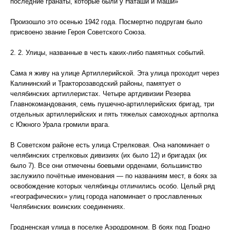
последние гранаты, которые были у Наташи и Маши»
Произошло это осенью 1942 года. Посмертно подругам было
присвоено звание Героя Советского Союза.
2. 2. Улицы, названные в честь каких-либо памятных событий.
Сама я живу на улице Артиллерийской. Эта улица проходит через
Калининский и Тракторозаводский районы, памятует о
челябинских артиллеристах. Четыре артдивизии Резерва
Главнокомандования, семь пушечно-артиллерийских бригад, три
отдельных артиллерийских и пять тяжелых самоходных артполка
с Южного Урала громили врага.
В Советском районе есть улица Стрелковая. Она напоминает о
челябинских стрелковых дивизиях (их было 12) и бригадах (их
было 7). Все они отмечены боевыми орденами, большинство
заслужило почётные именования — по названиям мест, в боях за
освобождение которых челябинцы отличились особо. Целый ряд
«географических» улиц города напоминает о прославленных
Челябинских воинских соединениях.
Гродненская улица в поселке Аэродромном. В боях под Гродно