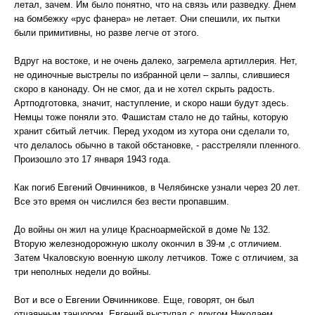
летал, зачем. Им было понятно, что на связь или разведку. Днем
на бомбежку «рус фанера» не летает. Они спешили, их пытки
были примитивны, но разве легче от этого.
Вдруг на востоке, и не очень далеко, загремела артиллерия. Нет,
не одиночные выстрелы по избранной цели – залпы, слившиеся
скоро в канонаду. Он не смог, да и не хотел скрыть радость.
Артподготовка, значит, наступление, и скоро наши будут здесь.
Немцы тоже поняли это. Фашистам стало не до тайны, которую
хранит сбитый летчик. Перед уходом из хутора они сделали то,
что делалось обычно в такой обстановке, - расстреляли пленного.
Произошло это 17 января 1943 года.
Как погиб Евгений Овчинников, в Челябинске узнали через 20 лет.
Все это время он числился без вести пропавшим.
До войны он жил на улице Красноармейской в доме № 132.
Вторую железнодорожную школу окончил в 39-м ,с отличием.
Затем Чкаловскую военную школу летчиков. Тоже с отличием, за
три неполных недели до войны.
Вот и все о Евгении Овчинникове. Еще, говорят, он был
отчаянным танцором. Евгений выступал с другом Николаем