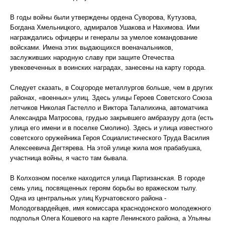
В годы войны были утверждены ордена Суворова, Кутузова,
Богдана Хмельницкого, адмиралов Ушакова и Нахимова. Ими
награждались офицеры и генералы за умелое командование
войсками. Имена этих выдающихся военачальников,
заслуживших народную славу при защите Отечества
увековеченных в воинских наградах, занесены на карту города.
Следует сказать, в Соцгороде металлургов больше, чем в других
районах, «военных» улиц. Здесь улицы Героев Советского Союза
летчиков Николая Гастелло и Виктора Талалихина, автоматчика
Александра Матросова, грудью закрывшего амбразуру дота (есть
улица его имени и в поселке Смолино). Здесь и улица известного
советского оружейника Героя Социалистического Труда Василия
Алексеевича Дегтярева. На этой улице жила моя прабабушка,
участница войны, я часто там бывала.
В Колхозном поселке находится улица Партизанская. В городе
семь улиц, посвященных героям борьбы во вражеском тылу.
Одна из центральных улиц Курчатовского района -
Молодогвардейцев, имя комиссара краснодонского молодежного
подполья Олега Кошевого на карте Ленинского района, а Ульяны