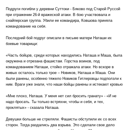
Подруги погибли у деревни Суттоки - Бяково под Старой Руссой
при отражении 26-й вражеской атаки. В бою участвовала и
снайперская группа. Убили ее командира, Ковшова приняла
командование на себя.
Последний бой подруг описали в письме матери Наташи их
боевые товарищи:
«Часть бойцов, среди которых находились Наташа и Маша, была
окружена и отрезана фашистам. Горстка воинов, под
командованием Наташи, стойко отражала атаки. Но вскоре в
живых осталось только трое – Новиков, Наташа и Маша. Они
были ранены, особенно тяжело Новиков Гитлеровцы подползли к
ним. Враги уже знали, что наши бойцы ранены и истекают кровью
«Мне плохо, Наташа. У меня нет сил бросить гранату» - «И не
надо бросать. Ты только встряхни, чтобы и себя, и тех,
проклятых» - сказала Наташа.
Девушки больше не стреляли. Фашисты обступили их со всех
сторон. Тогда раздались два взрыва. Это сделали свое дело