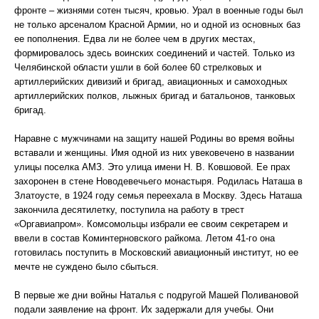
фронте – жизнями сотен тысяч, кровью. Урал в военные годы был
не только арсеналом Красной Армии, но и одной из основных баз
ее пополнения. Едва ли не более чем в других местах,
формировалось здесь воинских соединений и частей. Только из
Челябинской области ушли в бой более 60 стрелковых и
артиллерийских дивизий и бригад, авиационных и самоходных
артиллерийских полков, лыжных бригад и батальонов, танковых
бригад.
Наравне с мужчинами на защиту нашей Родины во время войны
вставали и женщины. Имя одной из них увековечено в названии
улицы поселка АМЗ. Это улица имени Н. В. Ковшовой. Ее прах
захоронен в стене Новодевечьего монастыря. Родилась Наташа в
Златоусте, в 1924 году семья переехала в Москву. Здесь Наташа
закончила десятилетку, поступила на работу в трест
«Оргавиапром». Комсомольцы избрали ее своим секретарем и
ввели в состав Коминтерновского райкома. Летом 41-го она
готовилась поступить в Московский авиационный институт, но ее
мечте не суждено было сбыться.
В первые же дни войны Наталья с подругой Машей Поливановой
подали заявление на фронт. Их задержали для учебы. Они