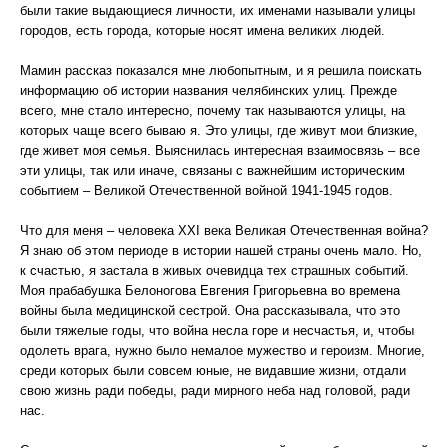
были такие выдающиеся личности, их именами называли улицы
городов, есть города, которые носят имена великих людей.
Мамин рассказ показался мне любопытным, и я решила поискать
информацию об истории названия челябинских улиц. Прежде
всего, мне стало интересно, почему так называются улицы, на
которых чаще всего бываю я. Это улицы, где живут мои близкие,
где живет моя семья. Выяснилась интересная взаимосвязь – все
эти улицы, так или иначе, связаны с важнейшим историческим
событием – Великой Отечественной войной 1941-1945 годов.
Что для меня – человека XXI века Великая Отечественная война?
Я знаю об этом периоде в истории нашей страны очень мало. Но,
к счастью, я застала в живых очевидца тех страшных событий.
Моя прабабушка Белоногова Евгения Григорьевна во времена
войны была медицинской сестрой. Она рассказывала, что это
были тяжелые годы, что война несла горе и несчастья, и, чтобы
одолеть врага, нужно было немалое мужество и героизм. Многие,
среди которых были совсем юные, не видавшие жизни, отдали
свою жизнь ради победы, ради мирного неба над головой, ради
нас.