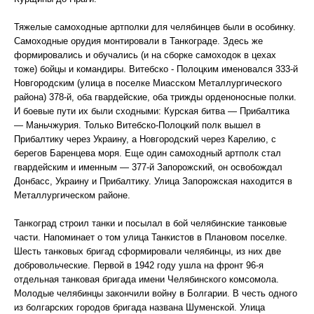
Тяжелые самоходные артполки для челябинцев были в особинку.
Самоходные орудия монтировали в Танкограде. Здесь же
формировались и обучались (и на сборке самоходок в цехах
тоже) бойцы и командиры. Витебско - Полоцким именовался 333-й
Новгородским (улица в поселке Миасском Металлургического
района) 378-й, оба гвардейские, оба трижды орденоносные полки.
И боевые пути их были сходными: Курская битва — Прибалтика
— Маньчжурия. Только Витебско-Полоцкий полк вышел в
Прибалтику через Украину, а Новгородский через Карелию, с
берегов Баренцева моря. Еще один самоходный артполк стал
гвардейским и именным — 377-й Запорожский, он освобождал
Донбасс, Украину и Прибалтику. Улица Запорожская находится в
Металлургическом районе.
Танкоград строил танки и посылал в бой челябинские танковые
части. Напоминает о том улица Танкистов в Плановом поселке.
Шесть танковых бригад сформировали челябинцы, из них две
добровольческие. Первой в 1942 году ушла на фронт 96-я
отдельная танковая бригада имени Челябинского комсомола.
Молодые челябинцы закончили войну в Болгарии. В честь одного
из болгарских городов бригада названа Шуменской. Улица