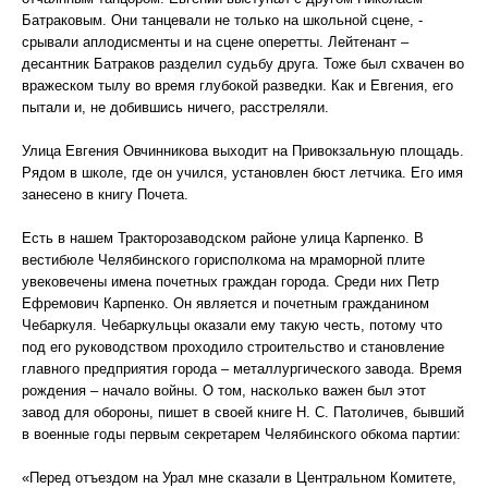
Батраковым. Они танцевали не только на школьной сцене, -
срывали аплодисменты и на сцене оперетты. Лейтенант –
десантник Батраков разделил судьбу друга. Тоже был схвачен во
вражеском тылу во время глубокой разведки. Как и Евгения, его
пытали и, не добившись ничего, расстреляли.
Улица Евгения Овчинникова выходит на Привокзальную площадь.
Рядом в школе, где он учился, установлен бюст летчика. Его имя
занесено в книгу Почета.
Есть в нашем Тракторозаводском районе улица Карпенко. В
вестибюле Челябинского горисполкома на мраморной плите
увековечены имена почетных граждан города. Среди них Петр
Ефремович Карпенко. Он является и почетным гражданином
Чебаркуля. Чебаркульцы оказали ему такую честь, потому что
под его руководством проходило строительство и становление
главного предприятия города – металлургического завода. Время
рождения – начало войны. О том, насколько важен был этот
завод для обороны, пишет в своей книге Н. С. Патоличев, бывший
в военные годы первым секретарем Челябинского обкома партии:
«Перед отъездом на Урал мне сказали в Центральном Комитете,