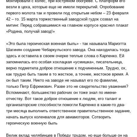
монтировали с колес, при костряном обогреве. С платформ его
везли в цеха, которые еще не имели перекрытий. Опробование
первого молота так и провели под открытым небом – 23 февраля
42 – го. 15 марта торжественный заводской гудок созвал на
митинг. Перед собравшимися на главном корпусе краснел плакат
«Родина, получай завод!»
«Это была героическая военная быль» - так называла Мариэтта
Шагинян создание Чебаркульского завода. Она находилась тогда
здесь и оставила в своем очерке теплые слова о Карпенко. Ей
запомнилась его особая хохлацкая «усмишка», писательница,
верно подметила доброе отношение к подчиненным. Трудно, ох,
как трудно быть таким в то жесткое, а точнее, жестокое время. А
он был таким. Никто на заводе не называл его по фамилии,
только Петр Ефремович. Разве это не свидетельство уважения?
Вспоминают, большинство рабочих он тоже знал по имени-
отчеству. Вот такое доброе отношение к людям, его талант и
организаторские способности помогли Карпенко в какие-то два-
три месяца выполнить ответственное правительственное задание,
начать выпуск коленвалов для авиамоторов. Сотворить
героическую военную быль
Велик вклад челябинцев в Победу трудом, но еще больше он на