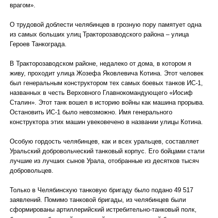
врагом».
О трудовой доблести челябинцев в грозную пору памятует одна
из самых больших улиц Тракторозаводского района – улица
Героев Танкограда.
В Тракторозаводском районе, недалеко от дома, в котором я
живу, проходит улица Жозефа Яковлевича Котина. Этот человек
был генеральным конструктором тех самых боевых танков ИС-1,
названных в честь Верховного Главнокомандующего «Иосиф
Сталин». Этот танк вошел в историю войны как машина прорыва.
Остановить ИС-1 было невозможно. Имя генерального
конструктора этих машин увековечено в названии улицы Котина.
Особую гордость челябинцев, как и всех уральцев, составляет
Уральский добровольческий танковый корпус. Его бойцами стали
лучшие из лучших сынов Урала, отобранные из десятков тысяч
добровольцев.
Только в Челябинскую танковую бригаду было подано 49 517
заявлений. Помимо танковой бригады, из челябинцев были
сформированы артиллерийский истребительно-танковый полк,