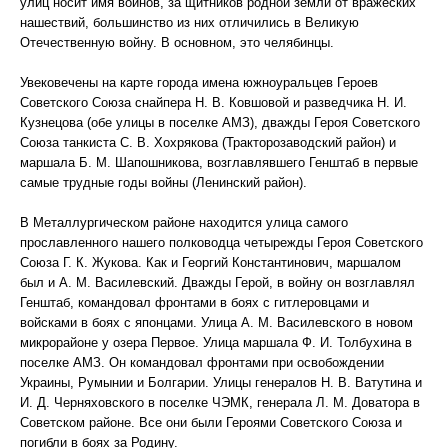
улиц носит имя воинов, за щитников родной земли от вражеских
нашествий, большинство из них отличились в Великую
Отечественную войну. В основном, это челябинцы.
Увековечены на карте города имена южноуральцев Героев
Советского Союза снайпера Н. В. Ковшовой и разведчика Н. И.
Кузнецова (обе улицы в поселке АМЗ), дважды Героя Советского
Союза танкиста С. В. Хохрякова (Тракторозаводский район) и
маршала Б. М. Шапошникова, возглавлявшего Генштаб в первые
самые трудные годы войны (Ленинский район).
В Металлургическом районе находится улица самого
прославленного нашего полководца четырежды Героя Советского
Союза Г. К. Жукова. Как и Георгий Константинович, маршалом
был и А. М. Василевский. Дважды Герой, в войну он возглавлял
Генштаб, командовал фронтами в боях с гитлеровцами и
войсками в боях с японцами. Улица А. М. Василевского в новом
микрорайоне у озера Первое. Улица маршала Ф. И. Толбухина в
поселке АМЗ. Он командовал фронтами при освобождении
Украины, Румынии и Болгарии. Улицы генералов Н. В. Ватутина и
И. Д. Черняховского в поселке ЧЭМК, генерала Л. М. Доватора в
Советском районе. Все они были Героями Советского Союза и
погибли в боях за Родину.