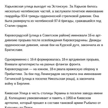
Харьковская улица выходит на Эстонскую. За Харьков билось
несколько челябинских частей, а заслужили почетное именование
гвардейцы 93-й трижды орденоносной стрелковой дивизии. Она
была развернута из челябинской 97-й бригады, сражавшейся под
Сталин градом.
Кировоградской (улица в Советском районе) именовали 16-ю арт-
дивизию прорыва после освобождения Кировоградчины. Дважды
орденоносная дивизия, начав бои на Курской дуге, закончила их в
Братиславе.
Одновременно с 16-й формировалась 18-я артдивизия прорыва,
Воевали артиллеристы на разных флангах фронта.
Кировоградская — на южном, 18-я рвала вражескую оборону в
Прибалтике. За бои под Ленинградом заслужила она именование
Гатчинской (улица в поселке Никольская роща), а закончила
войну в Берлине.
Киевская Улица в честь столицы Украины в поселке завода имени
Д. Колющенко увековечивает и память о 1950-м Киевском
артполке, который прошел в составе танковой армии Рыбалко от
Курщины до Праги.