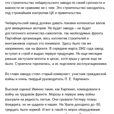
что строительство чебаркульского завода по своей срочности и
важности не сравнимо ни с чем. Это строительство находилось
под строжайшим контролем ЦК и правительства.
Чебаркульский завод должен давать поковки коленчатых валов
для авиационных моторов. Не будет завода – не будет
достаточного количества самолетов, так необходимых фронту.
Партийная организация, весь коллектив строителей и
монтажников хорошо это понимали. Здесь было так же
напряженно, как на фронте. В середине марта 1942 года завод
вступил в строй и выдал первую продукцию. Но еще месяцем
раньше застучали молоты в цехах, хотя крыш у цехов еще не
было. Строители торопились, а их подгоняли эксплуатационники.
Во главе завода стоял старый коммунист, участник гражданской
войны и очень твердый руководитель П. Е. Карпенко».
Высокая оценка! Именно такие, как Карпенко, командовали в
войну на трудовом фронте. Морозы в первую зиму войны
взыграли на редкость лютые. Они срывали Гитлеру планы
блицкрига, но не щадили и наших. На Урале доходило до -50,
тридцать было нормой. И вот в такой-то мороз оборудование