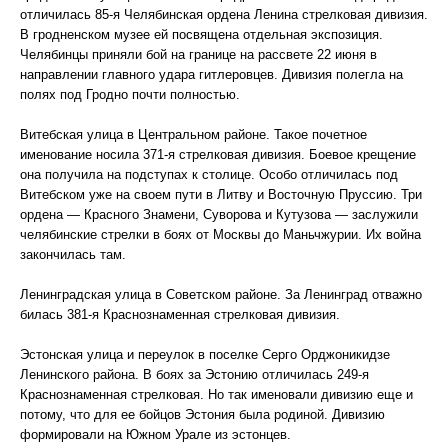
отличилась 85-я Челябинская ордена Ленина стрелковая дивизия.
В гродненском музее ей посвящена отдельная экспозиция.
Челябинцы приняли бой на границе на рассвете 22 июня в
направлении главного удара гитлеровцев. Дивизия полегла на
полях под Гродно почти полностью.
Витебская улица в Центральном районе. Такое почетное
именование носила 371-я стрелковая дивизия. Боевое крещение
она получила на подступах к столице. Особо отличилась под
Витебском уже на своем пути в Литву и Восточную Пруссию. Три
ордена — Красного Знамени, Суворова и Кутузова — заслужили
челябинские стрелки в боях от Москвы до Маньчжурии. Их война
закончилась там.
Ленинградская улица в Советском районе. За Ленинград отважно
билась 381-я Краснознаменная стрелковая дивизия.
Эстонская улица и переулок в поселке Серго Орджоникидзе
Ленинского района. В боях за Эстонию отличилась 249-я
Краснознаменная стрелковая. Но так именовали дивизию еще и
потому, что для ее бойцов Эстония была родиной. Дивизию
формировали на Южном Урале из эстонцев.