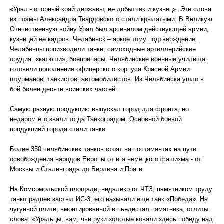
«Урал - опорный край державы, ее добытчик и кузнец». Эти слова
из поэмы Александра Твардовского стали крылатыми. В Великую
Отечественную войну Урал был арсеналом действующей армии,
кузницей ее кадров. Челябинск – яркое тому подтверждение.
Челябинцы производили танки, самоходные артиллерийские
орудия, «катюши», боеприпасы. Челябинские военные училища
готовили пополнение офицерского корпуса Красной Армии
штурманов, танкистов, автомобилистов. Из Челябинска ушло в
бой более десяти воинских частей.
Самую разную продукцию выпускал город для фронта, но
недаром его звали тогда Танкоградом. Основной боевой
продукцией города стали танки.
Более 350 челябинских танков стоят на постаментах на пути
освобождения народов Европы от ига немецкого фашизма - от
Москвы и Сталинграда до Берлина и Праги.
На Комсомольской площади, недалеко от ЧТЗ, памятником труду
танкоградцев застыл ИС-3, его называли еще танк «Победа». На
чугунной плите, вмонтированной в пьедестал памятника, отлиты
слова: «Уральцы, вам, чьи руки золотые ковали здесь победу над