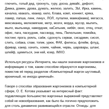
глючить, голый дед, грохнуть, гуру, доска, девайс, дефолт,
Димка, домен, дрова, думать, железо, залить, ЗЫ, Ирка, камень,
качалка, квакать, квакер, кило, Клава, комп, коннект, кряка,
ламер, лапша, линк, линух, ЛОЛ, лупалки, мамка(мама), мегасса,
мексиканец, мелкомягкие, метр, мозги, морда, мусор, мылить,
мыло, мыльница, намордник, наСильник, ниббл, окно, отец, откат,
офис, пага, паскудник, пассворд, пень, Пилюлькин, помойка,
постинг, прога, рояль, сабж, сдохнуть сервак, сисадмин, сисоп,
слить, собака, спам, топик, урюк, ФАК, филесы, флейм, флуд,
фривар, хакер, хачить, хомяк, чайник, червь, шаровары, шланг,
шлейф, щемиться, эни кей, юзер, IMXO.
Используя ресурсы Интернета, мы нашли значение жаргонизмов и
информацию о том, каким способом образуются жаргонизмы,
поместив её перед разделом «Компьютерный жаргон шутливый,
ироничный, но иногда циничный».
Говоря о способах образования жаргонизмов в компьютерной
сфере, О. Е. Котова указывает на интересный факт:
подавляющее большинство жаргонных выражений представляют
собой не новообразования, как было бы логично предположить
для столь динамично развивающейся отрасли. Отнюдь: для