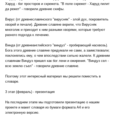
Харуд - бог просторов и скрежета. "В поле скрежет - Харуд пилит
да режет" - говорили древние скифы.
Вирус (от древнеславянского "вирусняк" - злой дух, покровитель
хворей и печали). Древние славяне верили, что Вирусняк
многолик и приходит к ним разными хворями, которые требуют
разного подхода к лечению.
Винда (от древнеанглийского "виндуз" - пробирающий насквозь).
Бога этого древние славяне придумали не сами, а заимствовали;
поклонялись ему, о чем впоследствии сильно жалели. К древним
славянам Виндуз пришел как бог лени и ожирения. "Виндуз сел -
всю землю съел" - говорили древние славяне.
Поэтому этот интересный материал мы решили поместить в
словаре.
3 этап (февраль) - презентация
На последнем этапе мы подготовили презентацию о нашем
проекте и макет словаря из бумаги формата А4 и его
электронную версию.