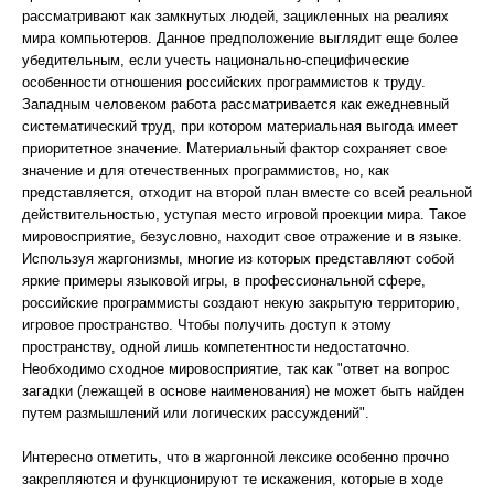
рассматривают как замкнутых людей, зацикленных на реалиях
мира компьютеров. Данное предположение выглядит еще более
убедительным, если учесть национально-специфические
особенности отношения российских программистов к труду.
Западным человеком работа рассматривается как ежедневный
систематический труд, при котором материальная выгода имеет
приоритетное значение. Материальный фактор сохраняет свое
значение и для отечественных программистов, но, как
представляется, отходит на второй план вместе со всей реальной
действительностью, уступая место игровой проекции мира. Такое
мировосприятие, безусловно, находит свое отражение и в языке.
Используя жаргонизмы, многие из которых представляют собой
яркие примеры языковой игры, в профессиональной сфере,
российские программисты создают некую закрытую территорию,
игровое пространство. Чтобы получить доступ к этому
пространству, одной лишь компетентности недостаточно.
Необходимо сходное мировосприятие, так как "ответ на вопрос
загадки (лежащей в основе наименования) не может быть найден
путем размышлений или логических рассуждений".
Интересно отметить, что в жаргонной лексике особенно прочно
закрепляются и функционируют те искажения, которые в ходе