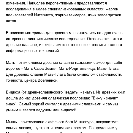
изменения. Наиболее перспективными представляются
исследования в более специализированных областях: жаргон
пользователей Интернета, жаргон геймеров, язык завсегдатаев
чатов.
В поисках материала для проекта мы наткнулись на одно очень
интересное лингвистическое исследование. Оказывается, что и
древние славяне, и скифы имеют отношение к развитию сленга
информационных технологий:
Мать - этим словом древние славяне называли самое для себя
дорогое - Мать Сыра Земля, Мать-Родительница, Мать-Плата.
Для древних славян Мать-Плата была символом стабильности,
точности, центра Вселенной.
Видюха (от древнеславянского "ведать" - знать). Из древних книг
дошла до нас древняя славянская пословица: "Вижу - значит
знаю". Самый зоркий считался древними славянами и самым
умным и звался ведуном или видюхой.
Мышь - прислужница скифского бога Мышовура, покровителя
самых ловких, шустрых и невеликих ростом. По преданиям у