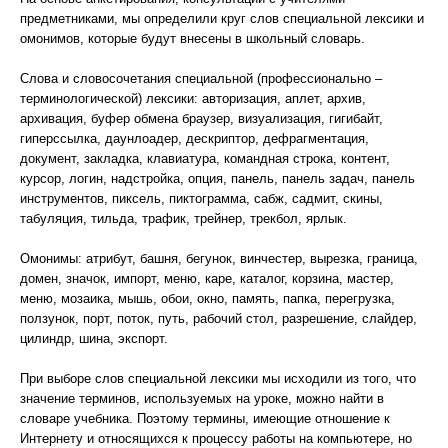
предметниками, мы определили круг слов специальной лексики и
омонимов, которые будут внесены в школьный словарь.
Слова и словосочетания специальной (профессионально –
терминологической) лексики: авторизация, аплет, архив,
архивация, буфер обмена браузер, визуализация, гигибайт,
гиперссылка, даунлоадер, дескриптор, дефрагментация,
документ, закладка, клавиатура, командная строка, контент,
курсор, логин, надстройка, опция, панель, панель задач, панель
инструментов, пиксель, пиктограмма, сабж, садмит, скины,
табуляция, тильда, трафик, трейнер, трекбол, ярлык.
Омонимы: атрибут, башня, бегунок, винчестер, вырезка, граница,
домен, значок, импорт, меню, каре, каталог, корзина, мастер,
меню, мозаика, мышь, обои, окно, память, папка, перегрузка,
ползунок, порт, поток, путь, рабочий стол, разрешение, слайдер,
цилиндр, шина, экспорт.
При выборе слов специальной лексики мы исходили из того, что
значение терминов, используемых на уроке, можно найти в
словаре учебника. Поэтому термины, имеющие отношение к
Интернету и относящихся к процессу работы на компьютере, но