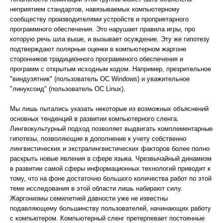
неприятием стандартов, навязываемых компьютерному
сообществу производителями устройств и проприетарного
программного обеспечения. Это нарушает правила игры, про
которую речь шла выше, и вызывает осуждение. Эту же гипотезу
подтверждают полярные оценки в компьютерном жаргоне
сторонников традиционного программного обеспечения и
программ с открытым исходным кодом. Например, презрительное
"виндузятник" (пользователь ОС Windows) и уважительное
"линуксоид" (пользователь ОС Linux).
Мы лишь пытались указать некоторые из возможных объяснений
основных тенденций в развитии компьютерного сленга.
Лингвокультурный подход позволяет выдвигать комплементарные
гипотезы, позволяющие в дополнение к учету собственно
лингвистических и экстралингвистических факторов более полно
раскрыть новые явления в сфере языка. Чрезвычайный динамизм
в развитии самой сферы информационных технологий приводит к
тому, что на фоне достаточно большого количества работ по этой
теме исследования в этой области лишь набирают силу.
Жаргонизмы семилетней давности уже не известны
подавляющему большинству пользователей, начинающих работу
с компьютером. Компьютерный сленг претерпевает постоянные