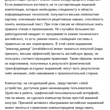
Если внимательно взглянуть на те составляющие языковой
компетенции, которые необходимы специалисту в области
информационных технологий, получается весьма любопытная
картина: ключевыми являются рецептивные навыки, способность
понять иноязычный текст. При этом совсем не обязательно знать
правила чтения и произношения. Не случайно большинство
работодателей ожидает от программиста знания технического
английского, то есть умения понять сообщения системы и
правильно на них отреагировать. В этой связи выражение
"инвалид девице" (invaliddevice) может оказаться попыткой (надо
признать, весьма эффектной) прочесть английскую фразу, не
пользуясь соответствующими правилами. Таким образом, многие
из жаргонизмов, полученных в результате фонетической
трансформации исходных выражений, могут быть результатом
либо незнания, либо невнимания к произносительной стороне.
Компьютер, на сегодняшний день, представляет собой
устройство, доступное даже начинающему пользователю.
Удобство в работе, графический пользовательский интерфейс,
тем не менее, не сделали компьютер более простой машиной
изнутри. Причиной активного обыгрывания английских выражений
может являться стремление компьютерщиков представить