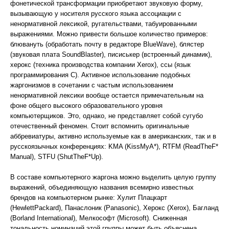
фонетической трансформации приобретают звуковую форму,
вызывающую у носителя русского языка ассоциации с
ненормативной лексикой, ругательствами, табуированными
выражениями. Можно привести большое количество примеров:
блювануть (обработать почту в редакторе BlueWave), блястер
(звуковая плата SoundBlaster), писиськер (встроенный динамик),
херокс (техника производства компании Xerox), ссы (язык
программирования C). Активное использование подобных
жаргонизмов в сочетании с частым использованием
ненормативной лексики вообще остается примечательным на
фоне общего высокого образовательного уровня
компьютерщиков. Это, однако, не представляет собой сугубо
отечественный феномен. Стоит вспомнить оригинальные
аббревиатуры, активно используемые как в американских, так и в
русскоязычных конференциях: KMA (KissMyA*), RTFM (ReadTheF*
Manual), STFU (ShutTheF*Up).
В составе компьютерного жаргона можно выделить целую группу
выражений, объединяющую названия всемирно известных
брендов на компьютерном рынке: Хулит Плацкарт
(HewlettPackard), Панаслоник (Panasonic), Херокс (Xerox), Багланд
(Borland International), Мелкософт (Microsoft). Сниженная
тональность номинаций этой группы может быть объяснена