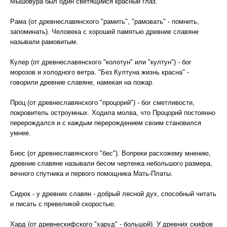
Мышовура был один светящийся красный глаз.
Рама (от древнеславянского "рамить", "рамовать" - помнить,
запоминать). Человека с хорошей памятью древние славяне
называли рамовитым.
Кулер (от древнеславянского "колотун" или "култун") - бог
морозов и холодного ветра. "Без Култуна жизнь красна" -
говорили древние славяне, намекая на пожар.
Проц (от древнеславянского "процорий") - бог сметливости,
покровитель остроумных. Ходила молва, что Процорий постоянно
перерождался и с каждым перерождением своим становился
умнее.
Биос (от древнеславянского "бес"). Вопреки расхожему мнению,
древние славяне называли бесом чертенка небольшого размера,
вечного спутника и первого помощника Мать-Платы.
Сидюк - у древних славян - добрый лесной дух, способный читать
и писать с превеликой скоростью.
Хард (от древнескифского "харуд" - большой). У древних скифов