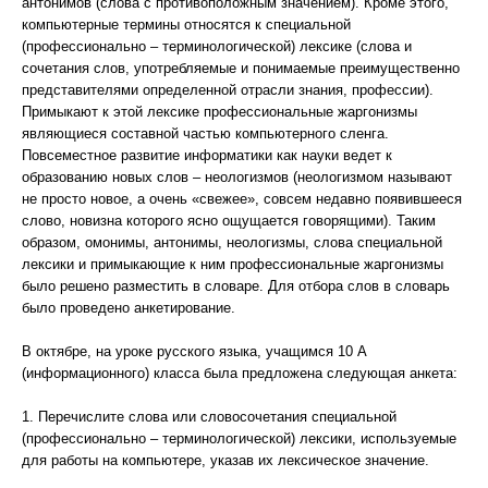
антонимов (слова с противоположным значением). Кроме этого,
компьютерные термины относятся к специальной
(профессионально – терминологической) лексике (слова и
сочетания слов, употребляемые и понимаемые преимущественно
представителями определенной отрасли знания, профессии).
Примыкают к этой лексике профессиональные жаргонизмы
являющиеся составной частью компьютерного сленга.
Повсеместное развитие информатики как науки ведет к
образованию новых слов – неологизмов (неологизмом называют
не просто новое, а очень «свежее», совсем недавно появившееся
слово, новизна которого ясно ощущается говорящими). Таким
образом, омонимы, антонимы, неологизмы, слова специальной
лексики и примыкающие к ним профессиональные жаргонизмы
было решено разместить в словаре. Для отбора слов в словарь
было проведено анкетирование.
В октябре, на уроке русского языка, учащимся 10 А
(информационного) класса была предложена следующая анкета:
1. Перечислите слова или словосочетания специальной
(профессионально – терминологической) лексики, используемые
для работы на компьютере, указав их лексическое значение.