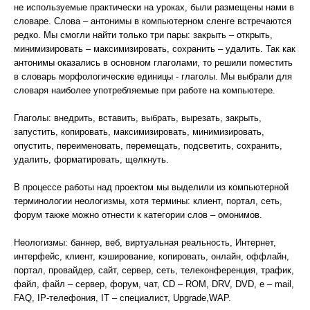
не используемые практически на уроках, были размещены нами в
словаре. Слова – антонимы в компьютерном сленге встречаются
редко. Мы смогли найти только три пары: закрыть – открыть,
минимизировать – максимизировать, сохранить – удалить. Так как
антонимы оказались в основном глаголами, то решили поместить
в словарь морфологические единицы - глаголы. Мы выбрали для
словаря наиболее употребляемые при работе на компьютере.
Глаголы: внедрить, вставить, выбрать, вырезать, закрыть,
запустить, копировать, максимизировать, минимизировать,
опустить, переименовать, перемещать, подсветить, сохранить,
удалить, форматировать, щелкнуть.
В процессе работы над проектом мы выделили из компьютерной
терминологии неологизмы, хотя термины: клиент, портал, сеть,
форум также можно отнести к категории слов – омонимов.
Неологизмы: баннер, веб, виртуальная реальность, Интернет,
интерфейс, клиент, кэширование, копировать, онлайн, оффлайн,
портал, провайдер, сайт, сервер, сеть, телеконференция, трафик,
файл, файл – сервер, форум, чат, CD – ROM, DRV, DVD, e – mail,
FAQ, IP-телефония, IT – специалист, Upgrade,WAP.