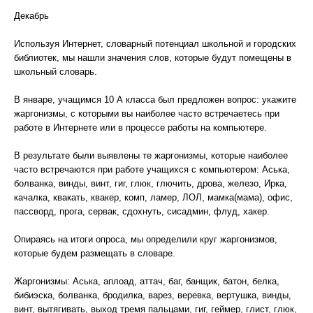
Декабрь
Используя Интернет, словарный потенциал школьной и городских
библиотек, мы нашли значения слов, которые будут помещены в
школьный словарь.
В январе, учащимся 10 А класса был предложен вопрос: укажите
жаргонизмы, с которыми вы наиболее часто встречаетесь при
работе в Интернете или в процессе работы на компьютере.
В результате были выявлены те жаргонизмы, которые наиболее
часто встречаются при работе учащихся с компьютером: Аська,
болванка, винды, винт, гиг, глюк, глючить, дрова, железо, Ирка,
качалка, квакать, квакер, комп, ламер, ЛОЛ, мамка(мама), офис,
пассворд, прога, сервак, сдохнуть, сисадмин, флуд, хакер.
Опираясь на итоги опроса, мы определили круг жаргонизмов,
которые будем размещать в словаре.
Жаргонизмы: Аська, аплоад, аттач, баг, банщик, батон, белка,
бибиэска, болванка, бродилка, варез, веревка, вертушка, винды,
винт, вытягивать, выход тремя пальцами, гиг, геймер, глист, глюк,