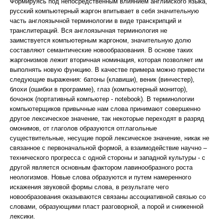
Формируясь под непосредственным влиянием английского языка,
русский компьютерный жаргон впитывает в себя значительную
часть англоязычной терминологии в виде транскрипций и
транслитераций. Вся англоязычная терминология не
заимствуется компьютерным жаргоном, значительную долю
составляют семантические новообразования. В основе таких
жаргонизмов лежит вторичная номинация, которая позволяет им
выполнять новую функцию. В качестве примера можно привести
следующие выражения: батоны (клавиши), веник (винчестер),
блохи (ошибки в программе), глаз (компьютерный монитор),
бочонок (портативный компьютер - notebook). В терминологии
компьютерщиков привычные нам слова принимают совершенно
другое лексическое значение, так некоторые переходят в разряд
омонимов, от глаголов образуются отглагольные
существительные, несущие порой лексическое значение, никак не
связанное с первоначальной формой, а взаимодействие научно –
технического прогресса с одной стороны и западной культуры - с
другой является основным фактором лавинообразного роста
неологизмов. Новые слова образуются и путем намеренного
искажения звуковой формы слова, в результате чего
новообразования оказываются связаны ассоциативной связью со
словами, образующими пласт разговорной, а порой и сниженной
лексики.