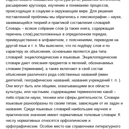
расширению кругозора, изучению и пониманию процессов,
происходящих в социуме и окружающем мире. Для решения
поставленной проблемы мы обратились к лексикографии – науке,
занимающейся теорией и практикой составления словарей.
Словарь – всякое собрание слов (а также книга, содержащая
перечень слов),расположенных в определенном порядке,
преимущественно в алфавитном, с пояснениями, переводом на
другой язык и т. п. Мы выяснили, что по подбору слов и по
характеру их объяснения, основными являются два типа
словарей: энциклопедические и языковые. Энциклопедические
словари дают описания предметов и явлений, обозначаемых
словами (терминами), а также включают в свой состав
объяснения различного рода собственных названий (имен
деятелей, географических названий, названия учреждений т. п. ).
Они могут быть или общими, охватывающими все области
культуры, или частными, содержащими терминологию какой –
либо отрасли науки, техники или сферы деятельности. Словари
языковые разнообразны по своим типам, зависящим от их задач и
названия. Среди языковых словарей наибольшее научное и
практическое значение имеют нормативные толковые словари. К
числу нормативных относятся орфоэпические и
орфографические. Особое место как справочники литературного