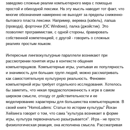
заведомо сложные реалии компьютерного мира с помощью
простой и обиходной лексики. На эту мысль наводит тот факт, что
многие обозначения намеренно не выходят за пределы сниженно-
бытового пласта лексики. Например, веревка (кабель), лапша
(провода), форточки (ОС Windows), палка (джойстик). Это
позволяет программистам, с одной стороны, бравировать
собственной компетенцией, с другой - говорить о сложных
реалиях простым языком.
Интересные лингвокультурные параллели возникают при
рассмотрении понятия игры в контексте общения
компьютерщиков. Компьютерные игры, учитывая их популярность
и значимость для больших групп людей, можно рассматривать
как самостоятельную культурную реальность. Феномен
компьютерной игры требует отдельного исследования. Хотелось
бы заметить, что некая предрасположенность к игре в самом
широком смысле, отходу от действительности и ее
моделированию характерны для большинства компьютерщиков. В
своей книге "HomoLudens: Статьи по истории культуры" Йохан
Хейзинга говорит о том, что сама "культура возникает в форме
игры, культура первоначально разыгрывается". Игра - не просто
физиологическая реакция, она исполнена смысла. Рассматривая