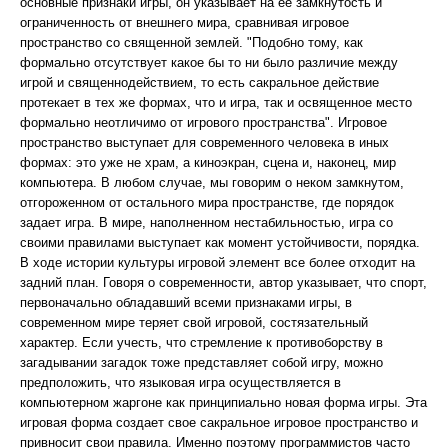
основные признаки игры, он указывает на ее замкнутость и
ограниченность от внешнего мира, сравнивая игровое
пространство со священной землей. "Подобно тому, как
формально отсутствует какое бы то ни было различие между
игрой и священнодействием, то есть сакральное действие
протекает в тех же формах, что и игра, так и освященное место
формально неотличимо от игрового пространства". Игровое
пространство выступает для современного человека в иных
формах: это уже не храм, а киноэкран, сцена и, наконец, мир
компьютера. В любом случае, мы говорим о неком замкнутом,
отгороженном от остального мира пространстве, где порядок
задает игра. В мире, наполненном нестабильностью, игра со
своими правилами выступает как момент устойчивости, порядка.
В ходе истории культуры игровой элемент все более отходит на
задний план. Говоря о современности, автор указывает, что спорт,
первоначально обладавший всеми признаками игры, в
современном мире теряет свой игровой, состязательный
характер. Если учесть, что стремление к противоборству в
загадывании загадок тоже представляет собой игру, можно
предположить, что языковая игра осуществляется в
компьютерном жаргоне как принципиально новая форма игры. Эта
игровая форма создает свое сакральное игровое пространство и
привносит свои правила. Именно поэтому программистов часто