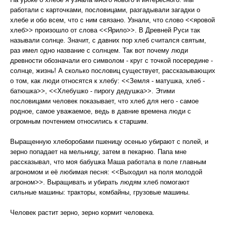
работали с карточками, пословицами, разгадывали загадки о
хлебе и обо всем, что с ним связано. Узнали, что слово <<яровой
хлеб>> произошло от слова <<Ярило>>. В Древней Руси так
называли солнце. Значит, с давних пор хлеб считался святым,
раз имел одно название с солнцем. Так вот почему люди
древности обозначали его символом - круг с точкой посередине -
солнце, жизнь! А сколько пословиц существует, рассказывающих
о том, как люди относятся к хлебу: <<Земля - матушка, хлеб -
батюшка>>, <<Хлебушко - пирогу дедушка>>. Этими
пословицами человек показывает, что хлеб для него - самое
родное, самое уважаемое, ведь в давние времена люди с
огромным почтением относились к старшим.
Выращенную хлеборобами пшеницу осенью убирают с полей, и
зерно попадает на мельницу, затем в пекарню. Папа мне
рассказывал, что моя бабушка Маша работала в поле главным
агрономом и её любимая песня: <<Выходил на поля молодой
агроном>>. Выращивать и убирать людям хлеб помогают
сильные машины: тракторы, комбайны, грузовые машины.
Человек растит зерно, зерно кормит человека.