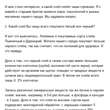
И мне стало интересно, а какой хлеб любят наши горожане. Я с
мамой и старшим братом провели опрос покупателей в разных
магазинах нашего города. Мы задавали вопрос:
1. Какой хлеб Вы чаще всего покупаете белый или черный?
И вот что выяснилось. Любимые и покупаемые сорта хлеба
Пшеничный и Дарницкий. Жители нашего города покупают больше
черного хлеба, так как считают, что он полезней для здоровья. И
это правда.
Дело в том, что черный хлеб в своем составе имеет большее
количество клетчатки (грубой, волокнистой части зерна), которая
действует на организм как щетка: очищает от вредных веществ и
шлаков весь пищеварительный тракт. В белом же хлебе всего
лишь 0. 2% клетчатки.
Запасы различных минеральных веществ так же богаче в черном
хлебе: магния, например, в 5-6 раз больше, а фосфора и кальция
- в 3 раза. Дело в том, что хлеб из высоких сортов муки
подвергают многократной обработке: с зернышка снимают 5
белковых оболочек и зародыш, в которых содержится 70%