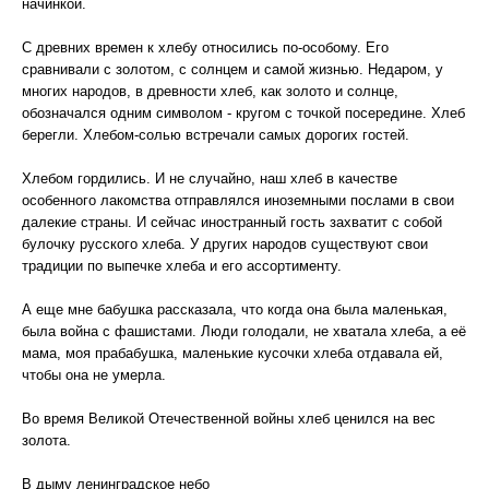
начинкой.
С древних времен к хлебу относились по-особому. Его
сравнивали с золотом, с солнцем и самой жизнью. Недаром, у
многих народов, в древности хлеб, как золото и солнце,
обозначался одним символом - кругом с точкой посередине. Хлеб
берегли. Хлебом-солью встречали самых дорогих гостей.
Хлебом гордились. И не случайно, наш хлеб в качестве
особенного лакомства отправлялся иноземными послами в свои
далекие страны. И сейчас иностранный гость захватит с собой
булочку русского хлеба. У других народов существуют свои
традиции по выпечке хлеба и его ассортименту.
А еще мне бабушка рассказала, что когда она была маленькая,
была война с фашистами. Люди голодали, не хватала хлеба, а её
мама, моя прабабушка, маленькие кусочки хлеба отдавала ей,
чтобы она не умерла.
Во время Великой Отечественной войны хлеб ценился на вес
золота.
В дыму ленинградское небо