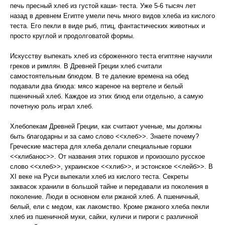
печь пресный хлеб из густой каши- теста. Уже 5-6 тысяч лет
назад в древнем Египте умели печь много видов хлеба из кислого
теста. Его пекли в виде рыб, птиц, фантастических животных и
просто круглой и продолговатой формы.
Искусству выпекать хлеб из сброженного теста египтяне научили
греков и римлян. В Древней Греции хлеб считали
самостоятельным блюдом. В те далекие времена на обед
подавали два блюда: мясо жареное на вертеле и белый
пшеничный хлеб. Каждое из этих блюд ели отдельно, а самую
почетную роль играл хлеб.
Хлебопекам Древней Греции, как считают ученые, мы должны
быть благодарны и за само слово <<хлеб>>. Знаете почему?
Греческие мастера для хлеба делали специальные горшки
<<клибанос>>. От названия этих горшков и произошло русское
слово <<хлеб>>, украинское <<хлиб>>, и эстонское <<лейб>>. В
XI веке на Руси выпекали хлеб из кислого теста. Секреты
заквасок хранили в большой тайне и передавали из поколения в
поколение. Люди в основном ели ржаной хлеб. А пшеничный,
белый, ели с медом, как лакомство. Кроме ржаного хлеба пекли
хлеб из пшеничной муки, сайки, куличи и пироги с различной