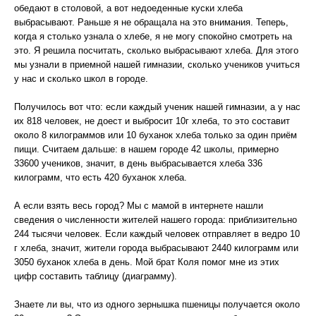
обедают в столовой, а вот недоеденные куски хлеба
выбрасывают. Раньше я не обращала на это внимания. Теперь,
когда я столько узнала о хлебе, я не могу спокойно смотреть на
это. Я решила посчитать, сколько выбрасывают хлеба. Для этого
мы узнали в приемной нашей гимназии, сколько учеников учиться
у нас и сколько школ в городе.
Получилось вот что: если каждый ученик нашей гимназии, а у нас
их 818 человек, не доест и выбросит 10г хлеба, то это составит
около 8 килограммов или 10 буханок хлеба только за один приём
пищи. Считаем дальше: в нашем городе 42 школы, примерно
33600 учеников, значит, в день выбрасывается хлеба 336
килограмм, что есть 420 буханок хлеба.
А если взять весь город? Мы с мамой в интернете нашли
сведения о численности жителей нашего города: приблизительно
244 тысячи человек. Если каждый человек отправляет в ведро 10
г хлеба, значит, жители города выбрасывают 2440 килограмм или
3050 буханок хлеба в день. Мой брат Коля помог мне из этих
цифр составить таблицу (диаграмму).
Знаете ли вы, что из одного зернышка пшеницы получается около