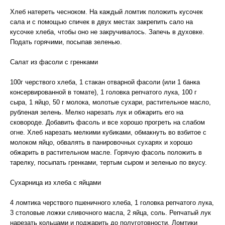
Хлеб натереть чесноком. На каждый ломтик положить кусочек
сала и с помощью спичек в двух местах закрепить сало на
кусочке хлеба, чтобы оно не закручивалось. Запечь в духовке.
Подать горячими, посыпав зеленью.
Салат из фасоли с гренками
100г черствого хлеба, 1 стакан отварной фасоли (или 1 банка
консервированной в томате), 1 головка репчатого лука, 100 г
сыра, 1 яйцо, 50 г молока, молотые сухари, растительное масло,
рубленая зелень. Мелко нарезать лук и обжарить его на
сковороде. Добавить фасоль и все хорошо прогреть на слабом
огне. Хлеб нарезать мелкими кубиками, обмакнуть во взбитое с
молоком яйцо, обвалять в панировочных сухарях и хорошо
обжарить в растительном масле. Горячую фасоль положить в
тарелку, посыпать гренками, тертым сыром и зеленью по вкусу.
Сухарница из хлеба с яйцами
4 ломтика черствого пшеничного хлеба, 1 головка репчатого лука,
3 столовые ложки сливочного масла, 2 яйца, соль. Репчатый лук
нарезать кольцами и поджарить до полуготовности. Ломтики