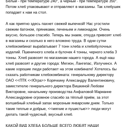
Белый - при температуре 240°, а чёрный - при температуре 350°.
Потом хлеб упаковывают и отправляют в магазины. Так хлебушек
попадает к нам на стол.
А как приятно здесь пахнет свежей выпечкой! Нас угостили
свежим батоном, пряниками, печеньем и лимонадом. Очень
вкусно, большое спасибо. Теперь мы знаем, откуда привозят хлеб
в магазины и сколько в него вложено труда. В одни сутки
хлебокомбинат вырабатывает 7 тонн хлеба и хлебобулочных
изделий. Пшеничного хлеба и булочек 4 тонны, черного хлеба 3
тонны. Хлеб развозят по магазинам нашего города. А ещё наш
хлеб развозят и другие города: Мегион, Лангепас, Излучинск. А
какие хорошие люди работают на этом комбинате! Хотелось бы
сказать работникам хлебокомбината: генеральному директору
ОАО <<ПТК <<Югра>> Корячкину Александру Валентиновичу,
заместителю генерального директора Вишкиной Любови
Викторовне, начальнику производства Анфаловой Марианне
Александровне огромное спасибо за тёплый приём, за этот
волшебный хлебный запах морозным январским днем. Только
такие теплые и добрые, <<мягкие и пушистые>> люди могут
делать такой чудесный, вкусный хлеб.
КАКОЙ ВИД ХЛЕБА БОЛЬШЕ ВСЕГО ЛЮБЯТ НАШИ