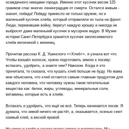
осажденного немцами города. Именно этот кусочек весом 125
граммов спас многих ленинградцев от смерти. Остался живым -
значит, победа! Победу принесло не только оружие, но и
маленький кусочек хлеба, который отправляли из тыла на фронт.
Люди, пережившие войну, берегут каждую крошку и никогда не
выбросят даже маленький кусочек в мусорное ведро. В Музее
истории Санкт-Петербурга хранится кусочек заплесневелого
хлеба величиной с мизинец.
Прочитав рассказ К. Д. Ушинского <<Хлеб>>, я узнала вот что.
Чтобы взошёл колосок, нужно подготовить землю к посеву:
вспахать, удобрить, а знаете чем? Навозом. Когда я это
прочитала, то сказала, что кушать хлеб больше не буду. Но мама
мне объяснила, что хлеб остается самым главным продуктом для
каждого человека, что человеку нужны такие питательные
вещества как: белки, жиры, углеводы, минеральные соли,
витамины, которые есть в хлебе.
Вспахать и удобрить, это ещё не всё. Теперь начинается посев. Я
думала, что зимой ничего не растёт, а, оказывается, осенью сеют
озимый хлеб, а весной яровой.
На уроке о хлебе я узнала много нового и интересного. Мы