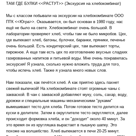
ТАМ ГДЕ БУЛКИ <<РАСТУТ>> (Экскурсия на хлебокомбинат)
Мы с классом побывали на экскурсии на хлебокомбинате ООО
ПТК <<Югра>>. Оказывается, он был основан в 1980 году, нас
ещё не было на свете. Хлебокомбинат очень большой. В
лаборатории проверяют хлеб, чтобы там не было микробов. Цех,
где выпекают хлеб, батоны, булочки, баранки, пряники, печенье
очень большой. Есть кондитерский цех, там выпекают торты,
пирожное. А еще там есть цех по изготовлению вкусных сладких
газированных напитков и питьевой воды. Мне очень понравилась
экскурсия! Я узнала, сколько нужно вложить труда для того,
чтобы испечь хлеб. Также я узнала много новых слов.
Нам показали, как печётся хлеб. А как приятно здесь пахнет
свежей выпечкой! На хлебокомбинате стоят огромные чаны с
закваской. В чан с закваской добавляют муку, соль, сахар, воду,
дрожжи и специальные машины механическими "руками"
вымешивают тесто для хлеба. Потом готовое тесто делится на
куски в делителе. Затем в округлителе тесто округляется, далее
происходит формовка хлеба, и он "доходит" около 40 минут. За
это время он из кругляшка вырастает в пышную шапку. Это
похоже на волшебство. Хлеб выпекается в печи 20-25 минут.