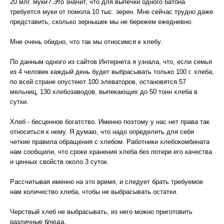
20 млг. муки? Это значит, что для выпечки одного батона
требуется муки от помола 10 тыс. зерен. Мне сейчас трудно даже
представить, сколько зернышек мы не бережем ежедневно.
Мне очень обидно, что так мы относимся к хлебу.
По данным одного из сайтов Интернета я узнала, что, если семья
из 4 человек каждый день будет выбрасывать только 100 г. хлеба,
по всей стране опустеют 100 элеваторов, остановятся 57
мельниц, 130 хлебозаводов, выпекающих до 50 тонн хлеба в
сутки.
Хлеб - бесценное богатство. Именно поэтому у нас нет права так
относиться к нему. Я думаю, что надо определить для себя
четкие правила обращения с хлебом. Работники хлебокомбината
нам сообщили, что сроки хранения хлеба без потери его качества
и ценных свойств около 3 суток.
Рассчитывая именно на это время, и следует брать требуемое
нам количество хлеба, чтобы не выбрасывать остатки.
Черствый хлеб не выбрасывать, из него можно приготовить
различные блюда.