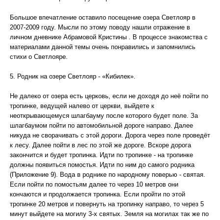
Большое впечатление оставило посещение озера Светлояр в
2007-2009 году. Мысли по этому поводу нашли отражение в
личном дневнике Абрамовой Кристины . В процессе знакомства с
материалами данной темы очень понравились и запомнились
стихи о Светлояре.
5. Родник на озере Светлояр - «Кибилек».
Не далеко от озера есть церковь, если не доходя до неё пойти по
тропинке, ведущей налево от церкви, выйдете к
неоткрывающемуся шлагбауму после которого будет поле. За
шлагбаумом пойти по автомобильной дороге направо. Далее
никуда не сворачивать с этой дороги. Дорога через поле проведёт
к лесу. Далее пойти в лес по этой же дороге. Вскоре дорога
закончится и будет тропинка. Идти по тропинке - на тропинке
должны появиться помостья. Идти по ним до самого родника
(Приложение 9). Вода в роднике по народному поверью - святая.
Если пойти по помостьям далее то через 10 метров они
кончаются и продолжается тропинка. Если пройти по этой
тропинке 20 метров и повернуть на тропинку направо, то через 5
минут выйдете на могилу 3-х святых. Земля на могилах так же по