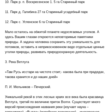
10. Парк р. п. Воскресенское 1. 5 га Старинный парк
11. Парк д. Галибиха 27 га Старинный усадебный парк
12. Парк с. Успенское 6 га Старинный парк
Мало осталось на обжитой планете недосягаемых уголков. А
здесь Вашим глазам откроются неповторимые памятники
природы. А задача человека сохранить эту уникальность для
потомков, оставить в неприкосновенном виде отдельные ценные
уголки природы, развивать природоохранную деятельность.
3. Река Ветлуга
«Там Русь исстари на чистоте стоит,- какова была при прадедах,
такова хранится и до наших дней»
П. И. Мельников – Печерский.
Уникальной рекой в этих лесных краях все века была красавица
Ветлуга, третий по величине приток Волги. Существует много
версий происхождения названия реки (изучает наука –
топонимика). «Вытла» (марийское толкование) – многоводная,