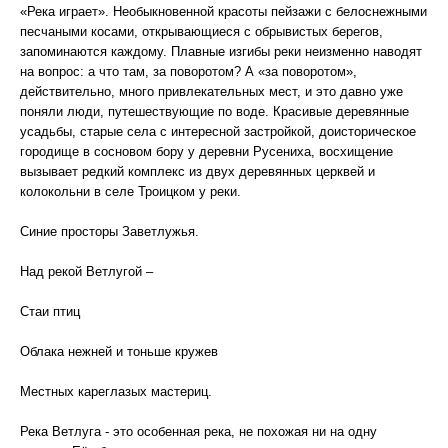
«Река играет». Необыкновенной красоты пейзажи с белоснежными
песчаными косами, открывающиеся с обрывистых берегов,
запоминаются каждому. Плавные изгибы реки неизменно наводят
на вопрос: а что там, за поворотом? А «за поворотом»,
действительно, много привлекательных мест, и это давно уже
поняли люди, путешествующие по воде. Красивые деревянные
усадьбы, старые села с интересной застройкой, доисторическое
городище в сосновом бору у деревни Русениха, восхищение
вызывает редкий комплекс из двух деревянных церквей и
колокольни в селе Троицком у реки.
Синие просторы Заветлужья.
Над рекой Ветлугой –
Стаи птиц
Облака нежней и тоньше кружев
Местных кареглазых мастериц.
Река Ветлуга - это особенная река, не похожая ни на одну