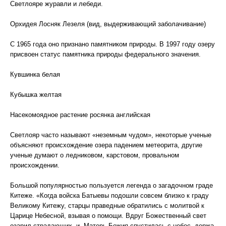
Светлояре журавли и лебеди.
Орхидея Лосняк Лезеля (вид, выдерживающий заболачивание)
С 1965 года оно признано памятником природы. В 1997 году озеру
присвоен статус памятника природы федерального значения.
Кувшинка белая
Кубышка желтая
Насекомоядное растение росянка английская
Светлояр часто называют «неземным чудом», некоторые ученые
объясняют происхождение озера падением метеорита, другие
ученые думают о ледниковом, карстовом, провальном
происхождении.
Большой популярностью пользуется легенда о загадочном граде
Китеже. «Когда войска Батыевы подошли совсем близко к граду
Великому Китежу, старцы праведные обратились с молитвой к
Царице Небесной, взывая о помощи. Вдруг Божественный свет
озарил страдающих, и, Матерь Божия спустилась с небес, держа