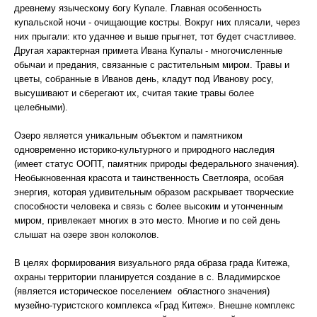
древнему языческому богу Купале. Главная особенность
купальской ночи - очищающие костры. Вокруг них плясали, через
них прыгали: кто удачнее и выше прыгнет, тот будет счастливее.
Другая характерная примета Ивана Купалы - многочисленные
обычаи и предания, связанные с растительным миром. Травы и
цветы, собранные в Иванов день, кладут под Иванову росу,
высушивают и сберегают их, считая такие травы более
целебными).
Озеро является уникальным объектом и памятником
одновременно историко-культурного и природного наследия
(имеет статус ООПТ, памятник природы федерального значения).
Необыкновенная красота и таинственность Светлояра, особая
энергия, которая удивительным образом раскрывает творческие
способности человека и связь с более высоким и утонченным
миром, привлекает многих в это место. Многие и по сей день
слышат на озере звон колоколов.
В целях формирования визуального ряда образа града Китежа,
охраны территории планируется создание в с. Владимирское
(является историческое поселением областного значения)
музейно-туристского комплекса «Град Китеж». Внешне комплекс