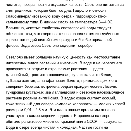
чистоты, прозрачности и вкусовых качеств. Светлояр питается за
счет родников, которые бьют со дна. Гидрологи относят
слабоминерализованную воду озера к гидрокарбонатно-
кальциевому типу. В нижних слоях ее температура 3—4 0С.
Возможно, «святые свойства» светлоярской воды следует
объяснить тем, что озеро постоянно пополняется из глубинных
горизонтов водой низкой температуры и без бактериальной
флоры. Вода озера Светлояр содержит серебро.
Светлояр имеет большую научную ценность как местообитание
интересных видов растений и животных. В воде и на берегах его
произрастают редкие и охраняемые растения — рдест
длиннейший, тростянка овсяничная, кувшинка чисто-белая,
кубышка желтая, а на сфагновом болоте, примыкающем к его
северным берегам, встречена редкая орхидея лосняк Лёзеля,
тундровый кустарник ива лапландская и северное насекомоядное
растение росянка английская. В водах озера обитает особый,
тоже типичный для севера комплекс коловраток — мелких червей
размером 0,01—2,5 мм. Эти планктонные организмы активно
участвуют в самоочищении водоема. В прошлом на озере
обитало реликтовое животное Красной книги СССР — выхухоль.
Вода в озере всегда чистая и холодная. Частые гости на