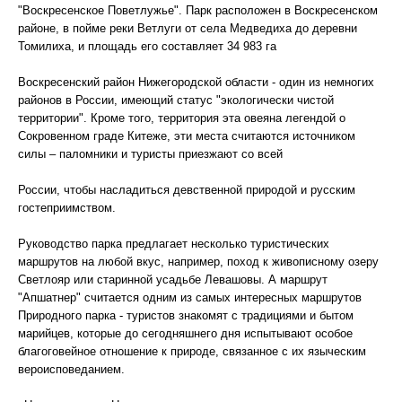
"Воскресенское Поветлужье". Парк расположен в Воскресенском
районе, в пойме реки Ветлуги от села Медведиха до деревни
Томилиха, и площадь его составляет 34 983 га
Воскресенский район Нижегородской области - один из немногих
районов в России, имеющий статус "экологически чистой
территории". Кроме того, территория эта овеяна легендой о
Сокровенном граде Китеже, эти места считаются источником
силы – паломники и туристы приезжают со всей
России, чтобы насладиться девственной природой и русским
гостеприимством.
Руководство парка предлагает несколько туристических
маршрутов на любой вкус, например, поход к живописному озеру
Светлояр или старинной усадьбе Левашовы. А маршрут
"Апшатнер" считается одним из самых интересных маршрутов
Природного парка - туристов знакомят с традициями и бытом
марийцев, которые до сегодняшнего дня испытывают особое
благоговейное отношение к природе, связанное с их языческим
вероисповеданием.