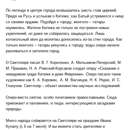
По легенде в центре города возвышались шесть глав церквей.
Придя на Русь и услыхав о Китеже, хан Батый устремился к нему
со своими ордами. Подойдя к городу, монголо – татары
изумились. Жители Китежа не только не построили новых
укреплений, но даже не собирались защищаться. Лишь
колокольный звон да молитвы доносились из-за стен города. Как
только монголо – татары ринулись к городу, воды озера начали
разливаться и затопили город.
О Светлояре писал В. Г. Короленко, А. Мельников-Печерский, М.
М. Пришвин, Н. А. Римский-Корсаков создал оперу «Сказание о
невидимом граде Китеже и деве Февронии». Озеро писали такие
художники как К. А. Коровин, А. М. Васнецов, Н. К. Рерих, И. С.
Глазунов. Светлояр – объект множества научных исследований.
Озеро-место святое, особо почитаемое православными. Сюда
приезжают и паломники, и люди, интересующиеся загадками
природы.
Много народа собирается на Светлояре на праздник Ивана
Купалу (с 6 на 7 июля). И вы можете стать зрителями и