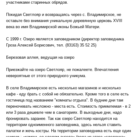
участниками старинных обрядов.
Покидая Светлояр и возвращаясь через с. Владимирское, не
оставьте без внимания уникальную деревянную церковь XVIII
века во имя Владимирской иконы Божьей Матери.
С 1999 г. Озеро является заповедником (директор заповедника
Гроза Алексей Борисович, тел. (83163) 35 52 25)
Березовая аллея, ведущая на озеро
Приезжайте на озеро Светлояр, не пожалеете. Впечатления
невероятные от этого природного уникума.
В селе Владимирское есть несколько магазинов и несколько
кафе - еду брать с собой не обязательно. Кроме того в селе есть
гостиница под названием "комнаты отдыха". В будние дни там
переночевать несложно - места есть. Стоимость приемлемая - в 2
или 3 раза дешевле чем в санаториях. В выходные дни, надо
бронировать заранее. Так как озеро Светлояр находится на
территории одноименного заповедника, здесь нельзя ставить
палатки и жечь костры. На территории заповедника есть еще один
уникум : «камень со следом ангела» (вода из этого «следочка» -