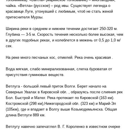
чайка. «Ветла» (русское) – род ивы. Существует легенда о
красавице Луге, утонувшей с любимым, чтоб не стать женой
притеснителя Мурзы.
Ширина реки в среднем и нижнем течении достигает 250-320 м.
Глубина — 3-5 м. Скорость течения несколько более высокая, чем
в других подобных реках, и колеблется в межень от 0,5 до 1,0 м/
сек.
На реке много песчаных кос, отмелей. Река очень красивая .
Вода мягкая, слабо минерализованная, слегка буроватая от
присутствия гуминовых веществ.
Ветлуга - большой левый приток Волги. Берет начало на
Северных Увалах в Кировской обл. , образуясь после слияния рек
Бол. Быстрой и Матюг. Река протекает по Кировской (163 км).
Костромской (298 км),Нижегородской обл. (323 км) и Марий-Эл
(105км), где и впадает в Волгу выше Козьмодемьянска. Общая
длина Ветлуги 889 км.
Ветлугу навечно запечатлел В. Г. Короленко в известном очерке