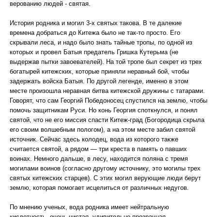
верованию людей - святая.
История родника и могил 3-х святых такова. В те далекие
времена добраться до Китежа было не так-то просто. Его
скрывали леса, и надо было знать тайные тропы, по одной из
которых и провел Батыя предатель Гришка Кутерьма (не
выдержав пытки завоевателей). На той тропе был секрет из трех
богатырей китежских, которые приняли неравный бой, чтобы
задержать войска Батыя. По другой легенде, именно в этом
месте произошла неравная битва китежской дружины с татарами.
Говорят, что сам Георгий Победоносец спустился на землю, чтобы
помочь защитникам Руси. Но конь Георгия споткнулся, и понял
святой, что не его миссия спасти Китеж-град (Богородица скрыла
его своим волшебным пологом), а на этом месте забил святой
источник. Сейчас здесь колодец, вода из которого также
считается святой, а рядом — три креста в память о павших
воинах. Немного дальше, в лесу, находится поляна с тремя
могилами воинов (согласно другому источнику, это могилы трех
святых китежских старцев). С этих могил верующие люди берут
землю, которая помогает исцелиться от различных недугов.
По мнению ученых, вода родника имеет нейтральную
кислотность, очень чистая, удивительно прозрачная.