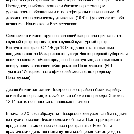
Последнее, наиболее родное и близкое переселенцам,
удержалось в обращении и стало официально признанным. В
документах по разинскому движению (1670 г. ) упоминаются оба
названия - Ильинское и Воскресенское.
Село имело и имеет крупное значений как речная пристань, как
крупный центр торговли, как крупный культурный центр
Beтлужского края. С 1775 до 1918 года вся эта территория
входила в состав Макарьевского уезда Нижегородской губернии и
носила название «Нижегородское Поветлужье», а территория к
северу носила название «Костромское Поветлужье». (Н. Г.
Тумаков "Историко-географический словарь по среднему
Поветлужью).
Древнейшими жителями Воскресенского района были марийцы,
они и были первыми, кто заботился об охране природы. Затем в
12-14 веках появляются славянские племена
В начале XX века образуется Воскресенский уезд. Он был одним
из глухих районов Нижегородской области. Вся территория его
представляла сплошное лесное пространство. Реки были
практически единственными путями сообщения. Связь уезда с