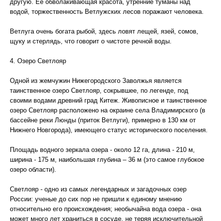
другую. Её обволакивающая красота, утренние туманы над
водой, торжественность Ветлужских лесов поражают человека.
Ветлуга очень богата рыбой, здесь ловят лещей, язей, сомов,
щуку и стерлядь, что говорит о чистоте речной воды.
4. Озеро Светлояр
Одной из жемчужин Нижегородского Заволжья является
таинственное озеро Светлояр, сокрывшее, по легенде, под
своими водами древний град Китеж. Живописное и таинственное
озеро Светлояр расположено на окраине села Владимирского (в
бассейне реки Люнды (приток Ветлуги), примерно в 130 км от
Нижнего Новгорода), имеющего статус исторического поселения.
Площадь водного зеркала озера - около 12 га, длина - 210 м,
ширина - 175 м, наибольшая глубина – 36 м (это самое глубокое
озеро области).
Светлояр - одно из самых легендарных и загадочных озер
России: ученые до сих пор не пришли к единому мнению
относительно его происхождения; необычайна вода озера - она
может много лет храниться в сосуде, не теряя исключительной