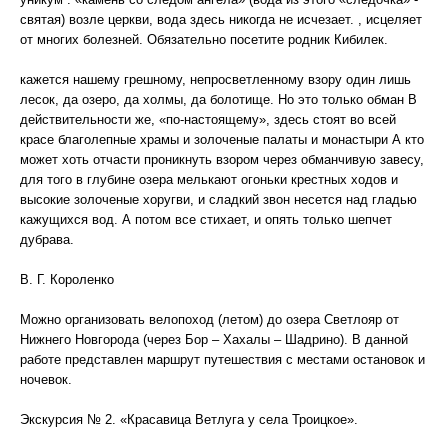
святая) возле церкви, вода здесь никогда не исчезает. , исцеляет
от многих болезней. Обязательно посетите родник Кибилек.
кажется нашему грешному, непросветленному взору один лишь
лесок, да озеро, да холмы, да болотище. Но это только обман В
действительности же, «по-настоящему», здесь стоят во всей
красе благолепные храмы и золоченые палаты и монастыри А кто
может хоть отчасти проникнуть взором через обманчивую завесу,
для того в глубине озера мелькают огоньки крестных ходов и
высокие золоченые хоругви, и сладкий звон несется над гладью
кажущихся вод. А потом все стихает, и опять только шепчет
дубрава.
В. Г. Короленко
Можно организовать велопоход (летом) до озера Светлояр от
Нижнего Новгорода (через Бор – Хахалы – Шадрино). В данной
работе представлен маршрут путешествия с местами остановок и
ночевок.
Экскурсия № 2. «Красавица Ветлуга у села Троицкое».