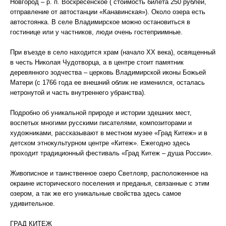
Новгород – р. п. Воскресенское ( стоимость билета 250 рублей,
отправление от автостанции «Канавинская»). Около озера есть
автостоянка. В селе Владимирское можно остановиться в
гостинице или у частников, люди очень гостеприимные.
При въезде в село находится храм (начало XX века), освященный
в честь Николая Чудотворца, а в центре стоит памятник
деревянного зодчества – церковь Владимирской иконы Божьей
Матери (с 1766 года ее внешний облик не изменился, осталась
нетронутой и часть внутреннего убранства).
Подробно об уникальной природе и истории здешних мест,
воспетых многими русскими писателями, композиторами и
художниками, рассказывают в местном музее «Град Китеж» и в
детском этнокультурном центре «Китеж». Ежегодно здесь
проходит традиционный фестиваль «Град Китеж – душа России».
Живописное и таинственное озеро Светлояр, расположенное на
окраине исторического поселения и преданья, связанные с этим
озером, а так же его уникальные свойства здесь самое
удивительное.
ГРАД КИТЕЖ