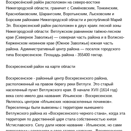
Воскресе́нский райо́н расположен на северо-востоке
Нижегородской области, граничит с Семёновским, Тонкинским,
Краснобаковским, Шарангским, Воротынским, Лысковским и
Борским районами Нижегородской области и республикой Марий
Эл. Воскресенский район расположен в двух краях лесной зоны
Нижегородской области: Ветлужском равнинном таёжно-лесном
крае (Северное Заволжье) — северная часть района и в Волжско-
Керженском низинном крае (Южное Заволжье) южная часть
района. Административный центр района — поселок городского
типа Воскресенское. Площадь района - 355400 гектар.
Воскресенский район на карте области
Воскресенское - районный центр Воскресенского района,
расположенный на правом берегу реки Ветлуги. Это старый
населенный пункт Ветлужского края. В начале XVII (1614 год)
века село имело два названия: Ильинское - Воскресенское.
Являлось центром «Ильинских новонаселенных починков».
Переселенцы были вывезены с территории нынешнего
Ветлужского района из «Воскресенского черного стана», когда эта
территория по дарственной царя стала собственностью князя
Мстиславского. Селу дали новое название - Ильинское, но сами
переселенцы сохранили и свое старое название - Воскресенское.