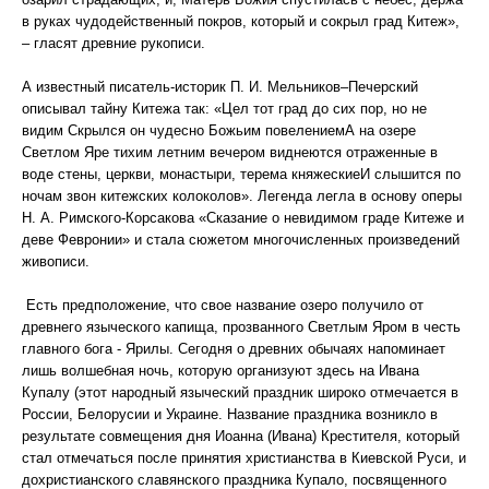
в руках чудодейственный покров, который и сокрыл град Китеж»,
– гласят древние рукописи.
А известный писатель-историк П. И. Мельников–Печерский
описывал тайну Китежа так: «Цел тот град до сих пор, но не
видим Скрылся он чудесно Божьим повелениемА на озере
Светлом Яре тихим летним вечером виднеются отраженные в
воде стены, церкви, монастыри, терема княжескиеИ слышится по
ночам звон китежских колоколов». Легенда легла в основу оперы
Н. А. Римского-Корсакова «Сказание о невидимом граде Китеже и
деве Февронии» и стала сюжетом многочисленных произведений
живописи.
Есть предположение, что свое название озеро получило от
древнего языческого капища, прозванного Светлым Яром в честь
главного бога - Ярилы. Сегодня о древних обычаях напоминает
лишь волшебная ночь, которую организуют здесь на Ивана
Купалу (этот народный языческий праздник широко отмечается в
России, Белорусии и Украине. Название праздника возникло в
результате совмещения дня Иоанна (Ивана) Крестителя, который
стал отмечаться после принятия христианства в Киевской Руси, и
дохристианского славянского праздника Купало, посвященного