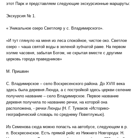
этот Парк и представляем следующие экскурсионные маршруты:
Экскурсия № 1.
« Уникальное озеро Светлояр у с. Владимирского».
«И тут глянуло на меня из леса спокойное, чистое око. Светлое
озеро – чаша святой воды в зеленой зубчатой раме. На первом
холме часовня, забытая Богом, не скрытая вместе с другими
церковь города праведников»
М. Пришвин
С. Владимирское – село Воскресенского района. До XVIII века
здесь была деревня Люнда, а с постройкой здесь церкви селение
получило название – село Владимирское. Первое название
деревня получила по названию речки, на которой она
расположена, - речки Люнды (Н. Г. Тумаков «Историко-
географический словарь по среднему Поветлужью).
Из Семенова сюда можно попасть на автобусе, следующем в р.
п. Воскресенское. Есть прямой рейс из Нижнего Новгорода: Н.