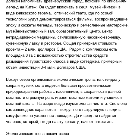
должен напоминать древнерусский город, похожий по описаниям
легенд на Китеж. Он будет включать в себя: музей «Китеж» в
виде княжеского терема, оптический театр, где по особой
технологии будут демонстрироваться фильмы, воспроизводящие
эпоху и сюжеты легенды, творческую и ремесленные мастерские,
музейно-выставочный зал, образовательный центр, центр
нетрадиционной медицины, стилизованную часовню-звонницу,
сувенирную лавку и ресторан. Общая примерная стоимость
проекта – 2 млн. долларов США. Рядом с комплексом есть
площадка 8 га с возможностью строительства средств
размещения туристского класса в виде коттеджей, примерный
объем инвестиций 3-4 млн. долларов США.
Вокруг озера организована экологическая тропа, на стендах у
озера и музеях села ведется большая просветительская
природоохранная работа с населением, в сохранности данной
местности огромную роль играют местные жители и учащиеся
местной школы. На озере везде изумительная чистота. Светлояр
как заповедник охраняется – вокруг него патрулируют люди в
камуфляже на ухоженных лошадях. Да и вряд ли найдется
человек, который, глядя на эту красоту, начнет пакостить.
Экологическая тропа вокруг озера