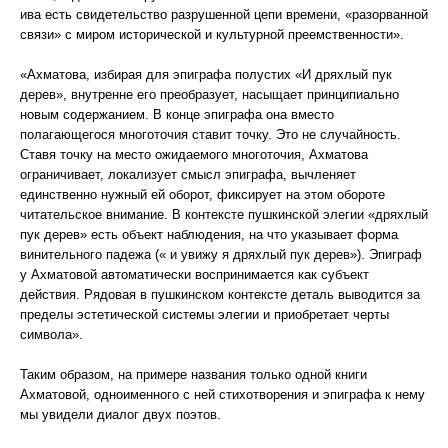
ива есть свидетельство разрушенной цепи времени, «разорванной
связи» с миром исторической и культурной преемственности».
«Ахматова, избирая для эпиграфа полустих «И дряхлый пук
дерев», внутренне его преобразует, насыщает принципиально
новым содержанием. В конце эпиграфа она вместо
полагающегося многоточия ставит точку. Это не случайность.
Ставя точку на место ожидаемого многоточия, Ахматова
ограничивает, локализует смысл эпиграфа, вычленяет
единственно нужный ей оборот, фиксирует на этом обороте
читательское внимание. В контексте пушкинской элегии «дряхлый
пук дерев» есть объект наблюдения, на что указывает форма
винительного падежа (« и увижу я дряхлый пук дерев»). Эпиграф
у Ахматовой автоматически воспринимается как субъект
действия. Рядовая в пушкинском контексте деталь выводится за
пределы эстетической системы элегии и приобретает черты
символа».
Таким образом, на примере названия только одной книги
Ахматовой, одноименного с ней стихотворения и эпиграфа к нему
мы увидели диалог двух поэтов.