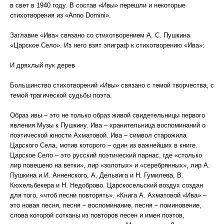
в свет в 1940 году. В состав «Ивы» перешли и некоторые
стихотворения из «Anno Domini».
Заглавие «Ива» связано со стихотворением А. С. Пушкина
«Царское Село». Из него взят эпиграф к стихотворению «Ива»:
И дряхлый пук дерев
Большинство стихотворений «Ивы» связано с темой творчества, с
темой трагической судьбы поэта.
Образ ивы – это не только образ живой свидетельницы первого
явления Музы к Пушкину. Ива – хранительница воспоминаний о
поэтической юности Ахматовой. Ива – символ старожила
Царского Села, мотив которого – один из важнейших в книге.
Царское Село – это русский поэтический парнас, где «столько
лир повешено на ветки», лир «золотых» и «серебрянных», лир А.
Пушкина и И. Анненского, А. Дельвига и Н. Гумилева, В.
Кюхельбекера и Н. Недоброво. Царскосельский воздух создан
для того, «чтоб песни повторять». «Книга А. Ахматовой «Ива» –
это новая песня, песня – воспоминание, песня – поминовение,
слова которой сотканы из повторов песен и имен поэтов,