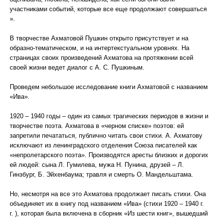
участниками событий, которые все еще продолжают совершаться
».
В творчестве Ахматовой Пушкин открыто присутствует и на
образно-тематическом, и на интертекстуальном уровнях. На
страницах своих произведений Ахматова на протяжении всей
своей жизни ведет диалог с А. С. Пушкиным.
Проведем небольшое исследование книги Ахматовой с названием
«Ива».
1920 – 1940 годы – один из самых трагических периодов в жизни и
творчестве поэта. Ахматова в «черном списке» поэтов: ей
запретили печататься, публично читать свои стихи. А. Ахматову
исключают из ленинградского отделения Союза писателей как
«непролетарского поэта». Производятся аресты близких и дорогих
ей людей: сына Л. Гумилева, мужа Н. Пунина, друзей – Л.
Гинзбург, Б. Эйхенбаума; травля и смерть О. Мандельштама.
Но, несмотря на все это Ахматова продолжает писать стихи. Она
объединяет их в книгу под названием «Ива» (стихи 1920 – 1940 г.
г. ), которая была включена в сборник «Из шести книг», вышедший