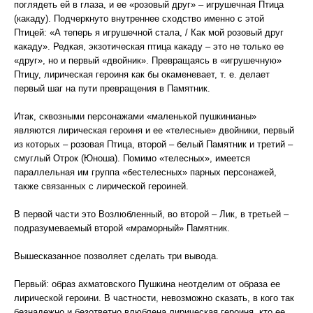
поглядеть ей в глаза, и ее «розовый друг» – игрушечная Птица
(какаду). Подчеркнуто внутреннее сходство именно с этой
Птицей: «А теперь я игрушечной стала, / Как мой розовый друг
какаду». Редкая, экзотическая птица какаду – это не только ее
«друг», но и первый «двойник». Превращаясь в «игрушечную»
Птицу, лирическая героиня как бы окаменевает, т. е. делает
первый шаг на пути превращения в Памятник.
Итак, сквозными персонажами «маленькой пушкинианы»
являются лирическая героиня и ее «телесные» двойники, первый
из которых – розовая Птица, второй – белый Памятник и третий –
смуглый Отрок (Юноша). Помимо «телесных», имеется
параллельная им группа «бестелесных» парных персонажей,
также связанных с лирической героиней.
В первой части это Возлюбленный, во второй – Лик, в третьей –
подразумеваемый второй «мраморный» Памятник.
Вышесказанное позволяет сделать три вывода.
Первый: образ ахматовского Пушкина неотделим от образа ее
лирической героини. В частности, невозможно сказать, в кого так
безнадежно и безответно влюблена лирическая героиня, кто ее