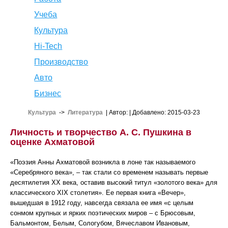
Учеба
Культура
Hi-Tech
Производство
Авто
Бизнес
Культура
->
Литература
| Автор:
| Добавлено: 2015-03-23
Личность и творчество А. С. Пушкина в
оценке Ахматовой
«Поэзия Анны Ахматовой возникла в лоне так называемого
«Серебряного века», – так стали со временем называть первые
десятилетия XX века, оставив высокий титул «золотого века» для
классического XIX столетия». Ее первая книга «Вечер»,
вышедшая в 1912 году, навсегда связала ее имя «с целым
сонмом крупных и ярких поэтических миров – с Брюсовым,
Бальмонтом, Белым, Сологубом, Вячеславом Ивановым,