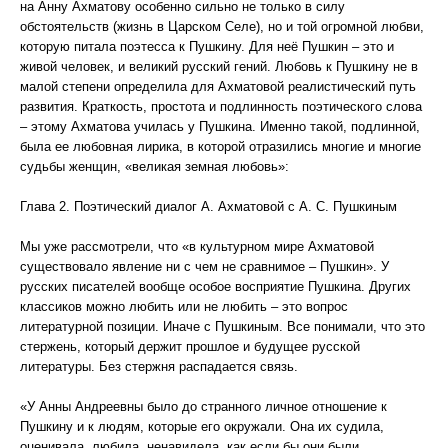
на Анну Ахматову особенно сильно не только в силу
обстоятельств (жизнь в Царском Селе), но и той огромной любви,
которую питала поэтесса к Пушкину. Для неё Пушкин – это и
живой человек, и великий русский гений. Любовь к Пушкину не в
малой степени определила для Ахматовой реалистический путь
развития. Краткость, простота и подлинность поэтического слова
– этому Ахматова училась у Пушкина. Именно такой, подлинной,
была ее любовная лирика, в которой отразились многие и многие
судьбы женщин, «великая земная любовь»:
Глава 2. Поэтический диалог А. Ахматовой с А. С. Пушкиным
Мы уже рассмотрели, что «в культурном мире Ахматовой
существовало явление ни с чем не сравнимое – Пушкин». У
русских писателей вообще особое восприятие Пушкина. Других
классиков можно любить или не любить – это вопрос
литературной позиции. Иначе с Пушкиным. Все понимали, что это
стержень, который держит прошлое и будущее русской
литературы. Без стержня распадается связь.
«У Анны Андреевны было до странного личное отношение к
Пушкину и к людям, которые его окружали. Она их судила,
оценивала, любила, ненавидела, как если бы они были