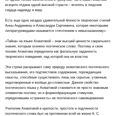
всецело отдана одной высокой страсти – вселять в людские
сердца надежду и веру.
Есть еще одна загадка удивительной близости творческих стилей
Анны Андреевны и Александра Сергеевича, которая некоторыми
литературоведами называется «тяготением к невысказанному».
«Тайна» на языке Ахматовой – знак высшей ценности сакрального
знания, которым осенено поэтическое слово. Поэтому и свою
поэзию Ахматова определила как фатальную заданность
творческого поведения, над которой она не властна:
Эти строки раскрывают саму природу ахматовского поэтического
высказывания, его подтекстовое содержание, порождающее
смыслы, способные существовать лишь как скрытые, утаенные,
недоговоренные и вообще до-словесные. Данное свойство
поэтического языка у Ахматовой становится не просто знаковым
элементом поэтики, но и формообразующим стимулом,
определившим «странность» ее поэтического самовыражения.
Учителем Ахматовой в краткости, простоте и подлинности
поэтического слова был на протяжении всей ее жизни А. С.