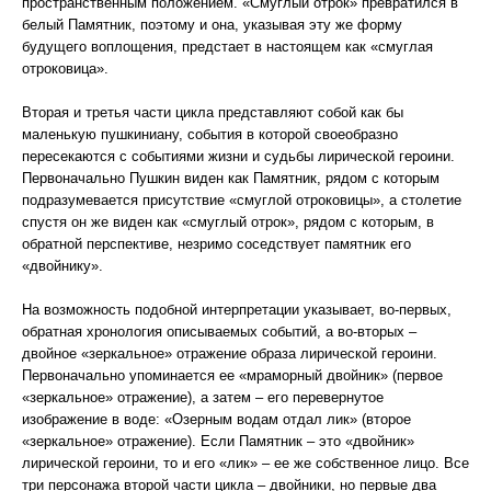
пространственным положением. «Смуглый отрок» превратился в
белый Памятник, поэтому и она, указывая эту же форму
будущего воплощения, предстает в настоящем как «смуглая
отроковица».
Вторая и третья части цикла представляют собой как бы
маленькую пушкиниану, события в которой своеобразно
пересекаются с событиями жизни и судьбы лирической героини.
Первоначально Пушкин виден как Памятник, рядом с которым
подразумевается присутствие «смуглой отроковицы», а столетие
спустя он же виден как «смуглый отрок», рядом с которым, в
обратной перспективе, незримо соседствует памятник его
«двойнику».
На возможность подобной интерпретации указывает, во-первых,
обратная хронология описываемых событий, а во-вторых –
двойное «зеркальное» отражение образа лирической героини.
Первоначально упоминается ее «мраморный двойник» (первое
«зеркальное» отражение), а затем – его перевернутое
изображение в воде: «Озерным водам отдал лик» (второе
«зеркальное» отражение). Если Памятник – это «двойник»
лирической героини, то и его «лик» – ее же собственное лицо. Все
три персонажа второй части цикла – двойники, но первые два