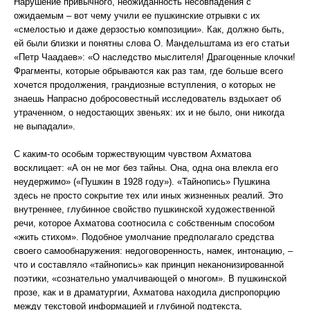
Нарушение привычного, неожиданность несовпадения с
ожидаемым – вот чему учили ее пушкинские отрывки с их
«смелостью и даже дерзостью композиции». Как, должно быть,
ей были близки и понятны слова О. Мандельштама из его статьи
«Петр Чаадаев»: «О наследство мыслителя! Драгоценные клочки!
Фрагменты, которые обрываются как раз там, где больше всего
хочется продолжения, грандиозные вступления, о которых не
знаешь Напрасно добросовестный исследователь вздыхает об
утраченном, о недостающих звеньях: их и не было, они никогда
не выпадали».
С каким-то особым торжествующим чувством Ахматова
восклицает: «А он не мог без тайны. Она, одна она влекла его
неудержимо» («Пушкин в 1928 году»). «Тайнопись» Пушкина
здесь не просто сокрытие тех или иных жизненных реалий. Это
внутреннее, глубинное свойство пушкинской художественной
речи, которое Ахматова соотносила с собственным способом
«жить стихом». Подобное умолчание предполагало средства
своего самообнаружения: недоговоренность, намек, интонацию, –
что и составляло «тайнопись» как принцип неканонизированной
поэтики, «сознательно умалчивающей о многом». В пушкинской
прозе, как и в драматургии, Ахматова находила диспропорцию
между текстовой информацией и глубиной подтекста,