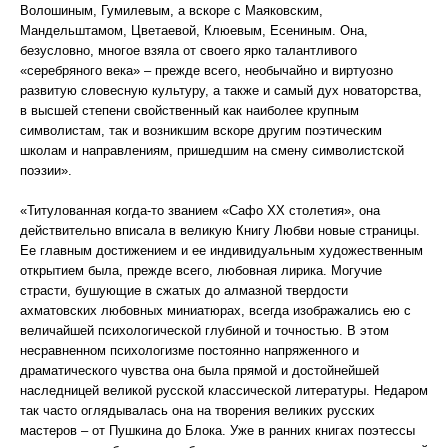
Волошиным, Гумилевым, а вскоре с Маяковским,
Мандельштамом, Цветаевой, Клюевым, Есениным. Она,
безусловно, многое взяла от своего ярко талантливого
«серебряного века» – прежде всего, необычайно и виртуозно
развитую словесную культуру, а также и самый дух новаторства,
в высшей степени свойственный как наиболее крупным
символистам, так и возникшим вскоре другим поэтическим
школам и направлениям, пришедшим на смену символистской
поэзии».
«Титулованная когда-то званием «Сафо XX столетия», она
действительно вписала в великую Книгу Любви новые страницы.
Ее главным достижением и ее индивидуальным художественным
открытием была, прежде всего, любовная лирика. Могучие
страсти, бушующие в сжатых до алмазной твердости
ахматовских любовных миниатюрах, всегда изображались ею с
величайшей психологической глубиной и точностью. В этом
несравненном психологизме постоянно напряженного и
драматического чувства она была прямой и достойнейшей
наследницей великой русской классической литературы. Недаром
так часто оглядывалась она на творения великих русских
мастеров – от Пушкина до Блока. Уже в ранних книгах поэтессы