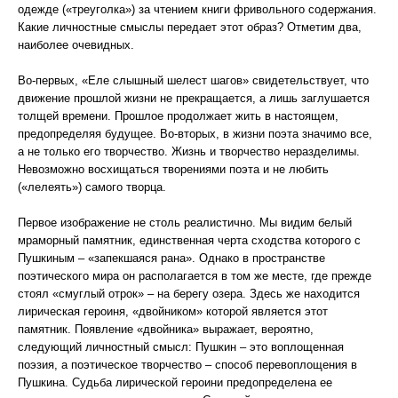
одежде («треуголка») за чтением книги фривольного содержания.
Какие личностные смыслы передает этот образ? Отметим два,
наиболее очевидных.
Во-первых, «Еле слышный шелест шагов» свидетельствует, что
движение прошлой жизни не прекращается, а лишь заглушается
толщей времени. Прошлое продолжает жить в настоящем,
предопределяя будущее. Во-вторых, в жизни поэта значимо все,
а не только его творчество. Жизнь и творчество неразделимы.
Невозможно восхищаться творениями поэта и не любить
(«лелеять») самого творца.
Первое изображение не столь реалистично. Мы видим белый
мраморный памятник, единственная черта сходства которого с
Пушкиным – «запекшаяся рана». Однако в пространстве
поэтического мира он располагается в том же месте, где прежде
стоял «смуглый отрок» – на берегу озера. Здесь же находится
лирическая героиня, «двойником» которой является этот
памятник. Появление «двойника» выражает, вероятно,
следующий личностный смысл: Пушкин – это воплощенная
поэзия, а поэтическое творчество – способ перевоплощения в
Пушкина. Судьба лирической героини предопределена ее