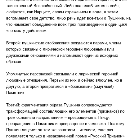
таинственный Возлюбленный. Либо она влюбляется в себя,
любуется, как Нарцисс, своим отражением в воде, а затем
вспоминает свое детство, либо речь идет все-таки о Пушкине, на
что намекает объединение всех трех произведений в один цикл
«по месту действия».
Второй: пушкинские отображения рождаются парами, члены
которых связаны с лирической героиней любовными или
дружескими отношениями и напоминают один из исходных
образов.
Упомянутых персонажей связывали с лирической героиней
любовные отношения. Первый из них и сейчас влюблен, но в
другую, а второй превратился в «бронзовый» (смуглый!)
Памятник.
Третий: фрагментация образа Пушкина сопровождается
трансформацией составляющих его элементов (признаков) по
трем основным направлениям – превращение в Птицу,
превращение в Памятник и превращение в человека. Поэтому
Пушкин-лицеист за тем же занятием – чтением, еще раз
появляется только в незаконченной поэме «Русский Трианон».