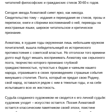
читателей философских и гражданских стихов 30-60-х годов.
Сегодня звезда Ахматовой сияет ярко, как никогда.
Свидетельство тому – издания и переиздания ее стихов, прозы и
переписки, книги и сборники воспоминаний о ней, переводы на
иностранные языки, широкое читательское и критическое
признание.
Ахматова, в худшие годы окруженная лишь небольшим кружком
почитателей, вышла победительницей из исторического
противостояния с советской властью. Но отголоски того времени
долго ещё будут мешать воспринимать Ахматову как серьезного
поэта, творчество которого пронизано глубокой
гражданственностью, чуткостью к бедам и чаяньям нашего
народа, отразившего в своих произведениях страшные события
минувшего столетия. Поэта, который не предал свою Родину,
свой народ, оставался рядом с ним в тяжелые годы, и на себе
испытавшего всю их жестокость.
Судьба созданного художником не сводится к его личной судьбе:
художник уходит – искусство остается. Поэзия Ахматовой
остается классическим памятником своей эпохи, поистине