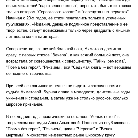
своих читателей "царственное слово", перестать быть в их глазах
только автором "Сероглазого короля" и "перепутанных перчаток".
Начиная с 20-х годов, её стихи печатались только в усеченных
публикациях. «Издания, дающие подлинное представление о её
творчестве, станут возможными только через двадцать с лишним
лет после кончины автора».
Совершенства, как всякий большой поэт, Ахматова достигла
сразу, с первых стихов "Вечера", и как всякий большой поэт, она
возрастала от совершенства к совершенству. "Тайны ремесла",
"Поэма без героя", "Реквием", вся "Седьмая книга" – вот вершины
ее позднего творчества.
При всей ее трагичности нельзя не видеть и законченности в
судьбе Ахматовой. Бурная слава в молодости, длительные годы
унижения и страдания, а затем уже не столько русское, сколько
мировое признание.
В последние годы практически не осталось "белых пятен" в
творческом наследии Анны Ахматовой. Полностью опубликованы
"Поэма без героя", "Реквием", циклы "Черепки" и "Венок
мертвым", множество неизвестных ранее широкому кругу