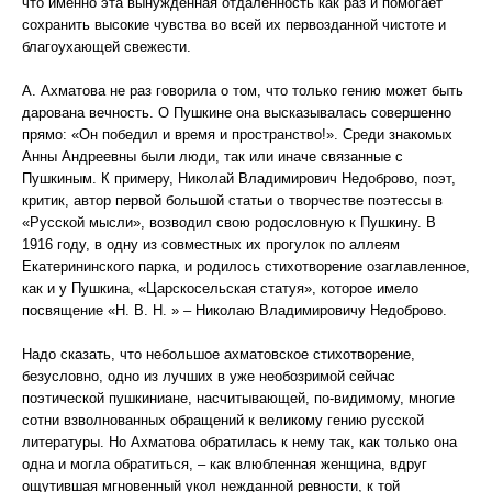
что именно эта вынужденная отдаленность как раз и помогает
сохранить высокие чувства во всей их первозданной чистоте и
благоухающей свежести.
А. Ахматова не раз говорила о том, что только гению может быть
дарована вечность. О Пушкине она высказывалась совершенно
прямо: «Он победил и время и пространство!». Среди знакомых
Анны Андреевны были люди, так или иначе связанные с
Пушкиным. К примеру, Николай Владимирович Недоброво, поэт,
критик, автор первой большой статьи о творчестве поэтессы в
«Русской мысли», возводил свою родословную к Пушкину. В
1916 году, в одну из совместных их прогулок по аллеям
Екатерининского парка, и родилось стихотворение озаглавленное,
как и у Пушкина, «Царскосельская статуя», которое имело
посвящение «Н. В. Н. » – Николаю Владимировичу Недоброво.
Надо сказать, что небольшое ахматовское стихотворение,
безусловно, одно из лучших в уже необозримой сейчас
поэтической пушкиниане, насчитывающей, по-видимому, многие
сотни взволнованных обращений к великому гению русской
литературы. Но Ахматова обратилась к нему так, как только она
одна и могла обратиться, – как влюбленная женщина, вдруг
ощутившая мгновенный укол нежданной ревности, к той