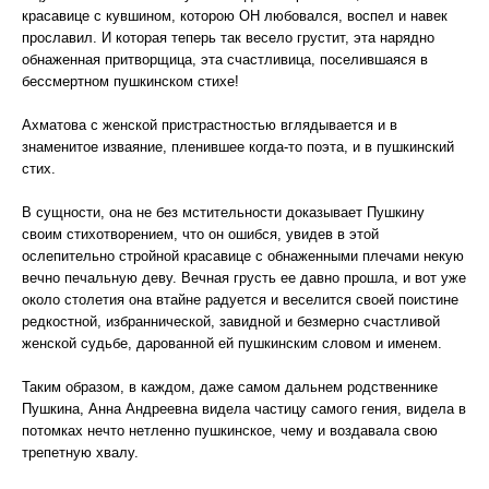
красавице с кувшином, которою ОН любовался, воспел и навек
прославил. И которая теперь так весело грустит, эта нарядно
обнаженная притворщица, эта счастливица, поселившаяся в
бессмертном пушкинском стихе!
Ахматова с женской пристрастностью вглядывается и в
знаменитое изваяние, пленившее когда-то поэта, и в пушкинский
стих.
В сущности, она не без мстительности доказывает Пушкину
своим стихотворением, что он ошибся, увидев в этой
ослепительно стройной красавице с обнаженными плечами некую
вечно печальную деву. Вечная грусть ее давно прошла, и вот уже
около столетия она втайне радуется и веселится своей поистине
редкостной, избраннической, завидной и безмерно счастливой
женской судьбе, дарованной ей пушкинским словом и именем.
Таким образом, в каждом, даже самом дальнем родственнике
Пушкина, Анна Андреевна видела частицу самого гения, видела в
потомках нечто нетленно пушкинское, чему и воздавала свою
трепетную хвалу.