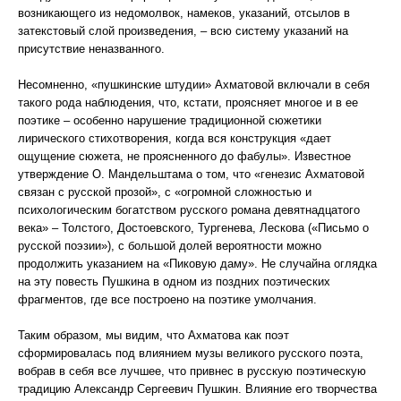
возникающего из недомолвок, намеков, указаний, отсылов в
затекстовый слой произведения, – всю систему указаний на
присутствие неназванного.
Несомненно, «пушкинские штудии» Ахматовой включали в себя
такого рода наблюдения, что, кстати, проясняет многое и в ее
поэтике – особенно нарушение традиционной сюжетики
лирического стихотворения, когда вся конструкция «дает
ощущение сюжета, не проясненного до фабулы». Известное
утверждение О. Мандельштама о том, что «генезис Ахматовой
связан с русской прозой», с «огромной сложностью и
психологическим богатством русского романа девятнадцатого
века» – Толстого, Достоевского, Тургенева, Лескова («Письмо о
русской поэзии»), с большой долей вероятности можно
продолжить указанием на «Пиковую даму». Не случайна оглядка
на эту повесть Пушкина в одном из поздних поэтических
фрагментов, где все построено на поэтике умолчания.
Таким образом, мы видим, что Ахматова как поэт
сформировалась под влиянием музы великого русского поэта,
вобрав в себя все лучшее, что привнес в русскую поэтическую
традицию Александр Сергеевич Пушкин. Влияние его творчества