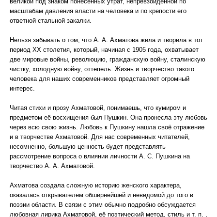
великой под знаком понесенных утрат, непревзойденной по
масштабам давления власти на человека и по крепости его
ответной стальной закалки.
Нельзя забывать о том, что А. А. Ахматова жила и творила в тот
период ХХ столетия, который, начиная с 1905 года, охватывает
две мировые войны, революцию, гражданскую войну, сталинскую
чистку, холодную войну, оттепель. Жизнь и творчество такого
человека для наших современников представляет огромный
интерес.
Читая стихи и прозу Ахматовой, понимаешь, что кумиром и
предметом её восхищения был Пушкин. Она пронесла эту любовь
через всю свою жизнь. Любовь к Пушкину нашла своё отражение
и в творчестве Ахматовой. Для нас современных читателей,
несомненно, большую ценность будет представлять
рассмотрение вопроса о влиянии личности А. С. Пушкина на
творчество А. А. Ахматовой.
Ахматова создала сложную историю женского характера,
оказалась открывателем обширнейшей и неведомой до того в
поэзии области. В связи с этим обычно подробно обсуждается
любовная лирика Ахматовой, её поэтический метод, стиль и т. п. ,