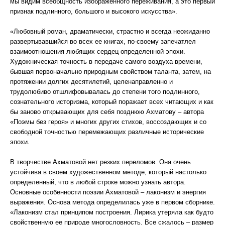
мы видим всеобщность изображенного переживания, а это первый
признак подлинного, большого и высокого искусства».
«Любовный роман, драматически, страстно и всегда неожиданно
развертывавшийся во всех ее книгах, по-своему запечатлел
взаимоотношения любящих сердец определенной эпохи.
Художническая точность в передаче самого воздуха времени,
бывшая первоначально природным свойством таланта, затем, на
протяжении долгих десятилетий, целенаправленно и
трудолюбиво отшлифовывалась до степени того подлинного,
сознательного историзма, который поражает всех читающих и как
бы заново открывающих для себя позднюю Ахматову – автора
«Поэмы без героя» и многих других стихов, воссоздающих и со
свободной точностью перемежающих различные исторические
эпохи.
В творчестве Ахматовой нет резких переломов. Она очень
устойчива в своем художественном методе, который настолько
определенный, что в любой строке можно узнать автора.
Основные особенности поэзии Ахматовой – лаконизм и энергия
выражения. Основа метода определилась уже в первом сборнике.
«Лаконизм стал принципом построения. Лирика утеряла как будто
свойственную ее природе многословность. Все сжалось – размер