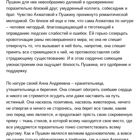
Пушкин для нее невообразимо далекий и одновременно
поразительно близкий друг, умудренный коллега, собеседник и
брат. Чувство Ахматовой к Пушкину проникнуто романтической
мелодикой. Он близок ей еще и тем, что сама Ахматова по натуре
– человек негордый, благозащищающий и тяготеющий к
оправданию людских слабостей и ошибок. Ей горько созерцать
кровоточащие раны несовершенного мира, но она не спешит
отвергнуть то, что вызывает в ней боль, напротив, она спешит
принять все стремящееся к ней, не противопоставляя себя
страдающему существованию. И в этом сердечно сияющем
умонастроении она ощущает близость Пушкина, его одобрение и
поддержку.
По натуре своей Анна Андреевна – хранительница,
утешительница и берегиня. Она спешит обогреть озябшие сердца
и никого не стремится осудить или даже наставить на путь
истинный. Она насквозь позитивна, насквозь животворна, ничего
не отвергая и ничего не сторонясь, она берет все таким, каким
оно перед нею является, и продолжает прясть свою сокровенную
пряжу – ткань стихов, в которой всему находится свое место, где
все умудряется поразительно тонко соответствовать всему
другому. Как и Пушкин являлся великим вдохновителем, а вовсе
не одним только обличителем и трибуном, так и сама Ахматова