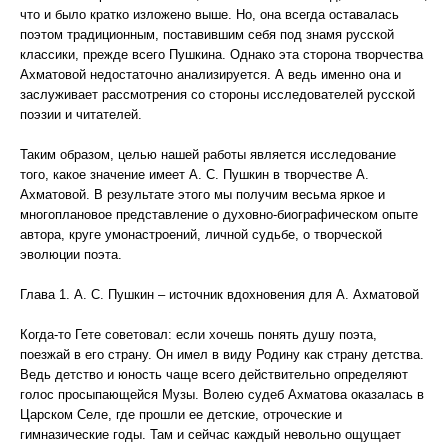
что и было кратко изложено выше. Но, она всегда оставалась
поэтом традиционным, поставившим себя под знамя русской
классики, прежде всего Пушкина. Однако эта сторона творчества
Ахматовой недостаточно анализируется. А ведь именно она и
заслуживает рассмотрения со стороны исследователей русской
поэзии и читателей.
Таким образом, целью нашей работы является исследование
того, какое значение имеет А. С. Пушкин в творчестве А.
Ахматовой. В результате этого мы получим весьма яркое и
многоплановое представление о духовно-биографическом опыте
автора, круге умонастроений, личной судьбе, о творческой
эволюции поэта.
Глава 1. А. С. Пушкин – источник вдохновения для А. Ахматовой
Когда-то Гете советовал: если хочешь понять душу поэта,
поезжай в его страну. Он имел в виду Родину как страну детства.
Ведь детство и юность чаще всего действительно определяют
голос просыпающейся Музы. Волею судеб Ахматова оказалась в
Царском Селе, где прошли ее детские, отроческие и
гимназические годы. Там и сейчас каждый невольно ощущает