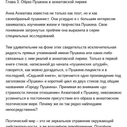
Глава 3. Образ Пушкина в ахматовской лирике
Анна Ахматова известна не только как поэт, но и как
своеобразный пушкинист. Она усердно и с большим интересом
занималась изучением жизни и творчества Пушкина. Свое
понимание затронутых проблем она выразила в серии
специальных исследований.
Тем удивительнее на фоне этих свидетельств исключительная
редкость прямых упоминаний имени Пушкина или каких-либо
связанных с ним реалий в ахматовской лирике. Только в первой
книге стихов, написанной до начала «пушкинских штудий»,
говорится, как можно догадаться, о Пушкине-лицеисте и в
последней, «Седьмой книге», встречается одно произведение под
заголовком «Пушкин» и короткий цикл из двух стихов под общим
названием «Городу Пушкина». Принимая во внимание «до
странности личное отношение» Ахматовой к Пушкину, невозможно
усомниться в постоянном присутствии его образа в ахматовском
поэтическом мире. Почему же он так редко наблюдаем
непосредственно?
Поэтический мир – это не зеркальное отражение окружающей
действительности, а ее волшебное преображение. Подобное