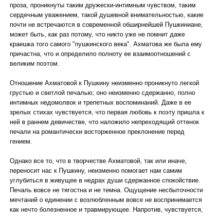
проза, проникнуты таким дружески-интимным чувством, таким
сердечным уважением, такой душевной внимательностью, какие
почти не встречаются в современной обширнейшей Пушкиниане,
может быть, как раз потому, что никто уже не помнит даже
краешка того самого "пушкинского века". Ахматова же была ему
причастна, что и определило полноту ее взаимоотношений с
великим поэтом.
Отношение Ахматовой к Пушкину неизменно проникнуто легкой
грустью и светлой печалью; оно неизменно сдержанно, полно
интимных недомолвок и трепетных воспоминаний. Даже в ее
зрелых стихах чувствуется, что первая любовь к поэту пришла к
ней в раннем девичестве, что наложило непреходящий оттенок
печали на романтически восторженное преклонение перед
гением.
Однако все то, что в творчестве Ахматовой, так или иначе,
переносит нас к Пушкину, неизменно помогает нам самим
углубиться в живущее в недрах души сдержанное спокойствие.
Печаль вовсе не тягостна и не темна. Ощущение несбыточности
мечтаний о единении с возлюбленным вовсе не воспринимается
как нечто болезненное и травмирующее. Напротив, чувствуется,