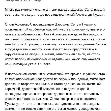
Много раз гуляла и она по аллеям парка в Царском Селе, видела
все то же, что когда-то до нее лицезрел юный Александр Пушкин.
Стихи Ахматовой, посвященные Царскому Селу и Пушкину,
проникнуты той особенной краской чувства, которую лучше всего
назвать влюбленностью. Анна Ахматова всегда не без гордости
говорила, что ей выпало счастье застать краешек века, в котором
жил Пушкин. Впрочем, и сама «пушкинская эпоха» должна была –
в годы детства и юности Анны Ахматовой – представляться
окружавшим ее людям, а значит, отчасти и ей самой, не столь
исторически и психологически отдаленной, какою она кажется
нам, живущим уже в XXI веке.
В поэтическом сознании А. Ахматовой это промелькнувшее когда-
то хронологическое «соседство по веку» было, однако, моментом
далеко не второстепенным: оно стало для нее как бы визитной
карточкой, дозволявшей безбоязненно входить в давно
прошедшие времена на правах, дарованных не только властью
поэзии, но и властью любви. Стихи, которые она посвятила
Пушкину, – и те, что написаны в молодости, и те, что созданы
позже, – и не только стихи, но и строгая литературоведческая