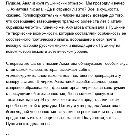
Пушкин. Анализируя пушкинский отрывок «Мы проводили вечер.
», Ахматова писала: «Да и отрывок ли это? Все, в сущности,
сказано. Головокружительный лаконизм здесь доведен до того,
что совершенно завершенную трагедию более ста лет считали
обрывком чего-то». Конечно же, Ахматова открывала в Пушкине
те творческие возможности, которые составляли особенность ее
собственного поэтического опыта, вобравшего в себя почти
вековую историю русской лирики и выходящего к Пушкину на
новом историческом и эстетическом уровне.
С первых же шагов в поэзии Ахматова обнаруживает особый вкус
к той самой манере, которая выражает себя в
«головокружительном лаконизме», постепенно превращая эту
манеру в стиль. В лирике Ахматовой вырабатывалось новое
жанровое образование – фрагментарная лирическая конструкция
с присущими ей отрывочностью, безначалием, пропуском
текстовых единиц. И пушкинские отрывки представали неким
прообразом этой структуры. Потому и утверждала Ахматова с
безоглядной уверенностью: «Пушкин не решился или не успел
представить их как вещи нового жанра». Получается, что за
Пушкина это делала она.