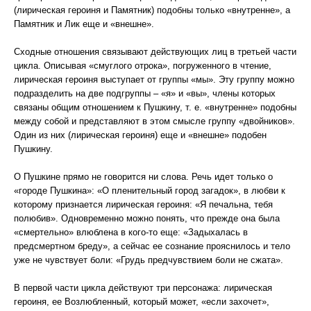
(лирическая героиня и Памятник) подобны только «внутренне», а
Памятник и Лик еще и «внешне».
Сходные отношения связывают действующих лиц в третьей части
цикла. Описывая «смуглого отрока», погруженного в чтение,
лирическая героиня выступает от группы «мы». Эту группу можно
подразделить на две подгруппы – «я» и «вы», члены которых
связаны общим отношением к Пушкину, т. е. «внутренне» подобны
между собой и представляют в этом смысле группу «двойников».
Один из них (лирическая героиня) еще и «внешне» подобен
Пушкину.
О Пушкине прямо не говорится ни слова. Речь идет только о
«городе Пушкина»: «О пленительный город загадок», в любви к
которому признается лирическая героиня: «Я печальна, тебя
полюбив». Одновременно можно понять, что прежде она была
«смертельно» влюблена в кого-то еще: «Задыхалась в
предсмертном бреду», а сейчас ее сознание прояснилось и тело
уже не чувствует боли: «Грудь предчувствием боли не сжата».
В первой части цикла действуют три персонажа: лирическая
героиня, ее Возлюбленный, который может, «если захочет»,