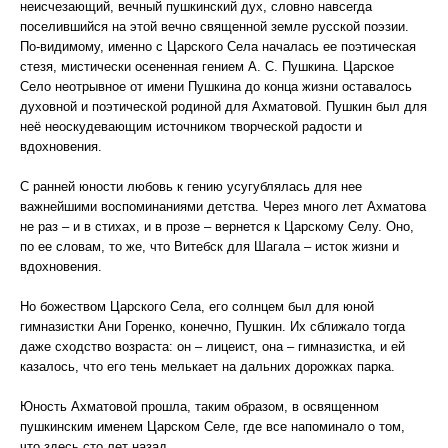
неисчезающий, вечный пушкинский дух, словно навсегда
поселившийся на этой вечно священной земле русской поэзии.
По-видимому, именно с Царского Села началась ее поэтическая
стезя, мистически осененная гением А. С. Пушкина. Царское
Село неотрывное от имени Пушкина до конца жизни оставалось
духовной и поэтической родиной для Ахматовой. Пушкин был для
неё неоскудевающим источником творческой радости и
вдохновения.
С ранней юности любовь к гению усугублялась для нее
важнейшими воспоминаниями детства. Через много лет Ахматова
не раз – и в стихах, и в прозе – вернется к Царскому Селу. Оно,
по ее словам, то же, что Витебск для Шагала – исток жизни и
вдохновения.
Но божеством Царского Села, его солнцем был для юной
гимназистки Ани Горенко, конечно, Пушкин. Их сближало тогда
даже сходство возраста: он – лицеист, она – гимназистка, и ей
казалось, что его тень мелькает на дальних дорожках парка.
Юность Ахматовой прошла, таким образом, в освященном
пушкинским именем Царском Селе, где все напоминало о том,
что здесь сто лет назад