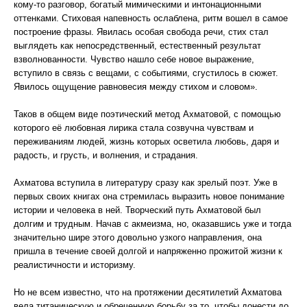
кому-то разговор, богатый мимическими и интонационными
оттенками. Стиховая напевность ослаблена, ритм вошел в самое
построение фразы. Явилась особая свобода речи, стих стал
выглядеть как непосредственный, естественный результат
взволнованности. Чувство нашло себе новое выражение,
вступило в связь с вещами, с событиями, сгустилось в сюжет.
Явилось ощущение равновесия между стихом и словом».
Таков в общем виде поэтический метод Ахматовой, с помощью
которого её любовная лирика стала созвучна чувствам и
переживаниям людей, жизнь которых осветила любовь, даря и
радость, и грусть, и волнения, и страдания.
Ахматова вступила в литературу сразу как зрелый поэт. Уже в
первых своих книгах она стремилась выразить новое понимание
истории и человека в ней. Творческий путь Ахматовой был
долгим и трудным. Начав с акмеизма, но, оказавшись уже и тогда
значительно шире этого довольно узкого направления, она
пришла в течение своей долгой и напряженно прожитой жизни к
реалистичности и историзму.
Но не всем известно, что на протяжении десятилетий Ахматова
вела титаническую и обреченную борьбу за то, чтобы донести до