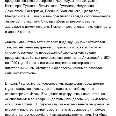
предшественников и современников «Музы плача»: Данте,
Шекспира, Пушкина, Лермонтова, Гумилева, Недоброво,
Лозинского, Пастернака, Есенина, Маяковского, Цветаевой,
Мандельштама. Слово «ива» практически всегда сопровождается
эпитетом «плакучая». Она, пригибаемая ветром к земле,
застывает в немом поклоне. Поклон, преклонение – позиция поэта
в данной книге».
«Книга «Ива» отличается от всех предыдущих книг Ахматовой
тем, что не имеет внутреннего лирического сюжета. По этим
стихам, с намеренно перемешанной хронологией, трудно
представить себе, как шло развитие творчества Ахматовой с 1924
по 1940 год. И хотя книга была встречена восторженно и
читателями, и немногочисленной прессой, жизнь ее оказалась
слишком короткой».
В полный голос мотив исчезновения, разрушения всех долгие
годы складывавшихся устоев, родовых связей звучит в
стихотворении «Ива». Эти ценности разрушены насильственно.
«Сопоставим: в эпиграфе – «дряхлый пук дерев» и у Ахматовой –
«там пень торчит». В первом случае – естественное умирание, во
втором – насильственная смерть: пень ассоциируется, прежде
всего, с делом лесоруба или вмешательством стихии. Погибшая