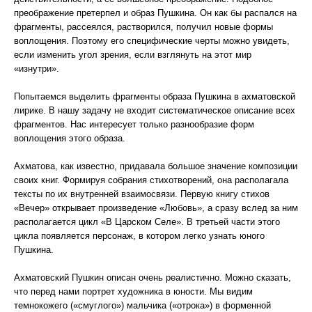
преображение претерпел и образ Пушкина. Он как бы распался на
фрагменты, рассеялся, растворился, получил новые формы
воплощения. Поэтому его специфические черты можно увидеть,
если изменить угол зрения, если взглянуть на этот мир
«изнутри».
Попытаемся выделить фрагменты образа Пушкина в ахматовской
лирике. В нашу задачу не входит систематическое описание всех
фрагментов. Нас интересует только разнообразие форм
воплощения этого образа.
Ахматова, как известно, придавала большое значение композиции
своих книг. Формируя собрания стихотворений, она располагала
тексты по их внутренней взаимосвязи. Первую книгу стихов
«Вечер» открывает произведение «Любовь», а сразу вслед за ним
располагается цикл «В Царском Селе». В третьей части этого
цикла появляется персонаж, в котором легко узнать юного
Пушкина.
Ахматовский Пушкин описан очень реалистично. Можно сказать,
что перед нами портрет художника в юности. Мы видим
темнокожего («смуглого») мальчика («отрока») в форменной