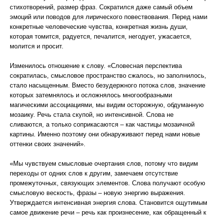
стихотворений, размер фраз. Сократился даже самый объем
эмоций или поводов для лирического повествования. Перед нами
конкретные человеческие чувства, конкретная жизнь души,
которая томится, радуется, печалится, негодует, ужасается,
молится и просит.
Изменилось отношение к слову. «Словесная перспектива
сократилась, смысловое пространство сжалось, но заполнилось,
стало насыщенным. Вместо безудержного потока слов, значение
которых затемнялось и осложнялось многообразными
магическими ассоциациями, мы видим осторожную, обдуманную
мозаику. Речь стала скупой, но интенсивной. Слова не
сливаются, а только соприкасаются – как частицы мозаичной
картины. Именно поэтому они обнаруживают перед нами новые
оттенки своих значений».
«Мы чувствуем смысловые очертания слов, потому что видим
переходы от одних слов к другим, замечаем отсутствие
промежуточных, связующих элементов. Слова получают особую
смысловую вескость, фразы – новую энергию выражения.
Утверждается интенсивная энергия слова. Становится ощутимым
самое движение речи – речь как произнесение, как обращенный к