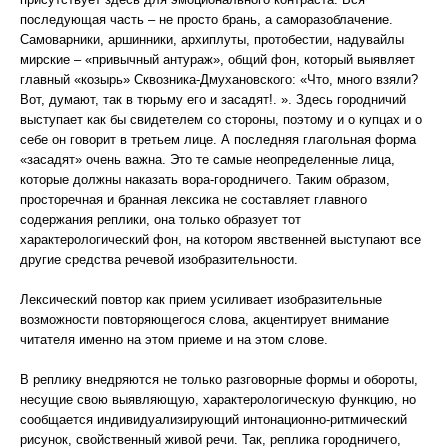
последующая часть – не просто брань, а саморазоблачение.
Самоварники, аршинники, архиплуты, протобестии, надувайлы
мирские – «привычный антураж», общий фон, который выявляет
главный «козырь» Сквозника-Дмухановского: «Что, много взяли?
Вот, думают, так в тюрьму его и засадят!. ». Здесь городничий
выступает как бы свидетелем со стороны, поэтому и о купцах и о
себе он говорит в третьем лице. А последняя глагольная форма
«засадят» очень важна. Это те самые неопределенные лица,
которые должны наказать вора-городничего. Таким образом,
просторечная и бранная лексика не составляет главного
содержания реплики, она только образует тот
характерологический фон, на котором явственней выступают все
другие средства речевой изобразительности.
Лексический повтор как прием усиливает изобразительные
возможности повторяющегося слова, акцентирует внимание
читателя именно на этом приеме и на этом слове.
В реплику внедряются не только разговорные формы и обороты,
несущие свою выявляющую, характерологическую функцию, но
сообщается индивидуализирующий интонационно-ритмический
рисунок, свойственный живой речи. Так, реплика городничего,