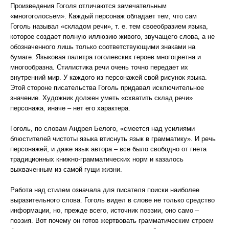
Произведения Гоголя отличаются замечательным
«многоголосьем». Каждый персонаж обладает тем, что сам
Гоголь называл «складом речи», т. е. тем своеобразием языка,
которое создает полную иллюзию живого, звучащего слова, а не
обозначенного лишь только соответствующими знаками на
бумаге. Языковая палитра гоголевских героев многоцветна и
многообразна. Стилистика речи очень точно передает их
внутренний мир. У каждого из персонажей свой рисунок языка.
Этой стороне писательства Гоголь придавал исключительное
значение. Художник должен уметь «схватить склад речи»
персонажа, иначе – нет его характера.
Гоголь, по словам Андрея Белого, «смеется над усилиями
блюстителей чистоты языка втиснуть язык в грамматику». И речь
персонажей, и даже язык автора – все было свободно от гнета
традиционных книжно-грамматических норм и казалось
выхваченным из самой гущи жизни.
Работа над стилем означала для писателя поиски наиболее
выразительного слова. Гоголь видел в слове не только средство
информации, но, прежде всего, источник поэзии, оно само –
поэзия. Вот почему он готов жертвовать грамматическим строем