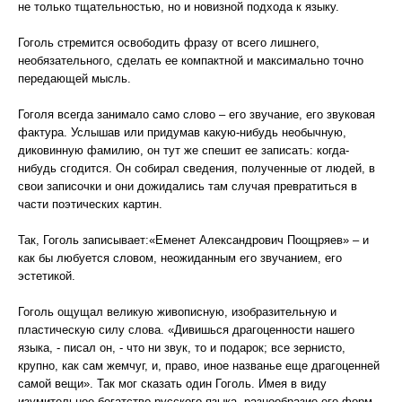
не только тщательностью, но и новизной подхода к языку.
Гоголь стремится освободить фразу от всего лишнего,
необязательного, сделать ее компактной и максимально точно
передающей мысль.
Гоголя всегда занимало само слово – его звучание, его звуковая
фактура. Услышав или придумав какую-нибудь необычную,
диковинную фамилию, он тут же спешит ее записать: когда-
нибудь сгодится. Он собирал сведения, полученные от людей, в
свои записочки и они дожидались там случая превратиться в
части поэтических картин.
Так, Гоголь записывает:«Еменет Александрович Поощряев» – и
как бы любуется словом, неожиданным его звучанием, его
эстетикой.
Гоголь ощущал великую живописную, изобразительную и
пластическую силу слова. «Дивишься драгоценности нашего
языка, - писал он, - что ни звук, то и подарок; все зернисто,
крупно, как сам жемчуг, и, право, иное названье еще драгоценней
самой вещи». Так мог сказать один Гоголь. Имея в виду
изумительное богатство русского языка, разнообразие его форм,