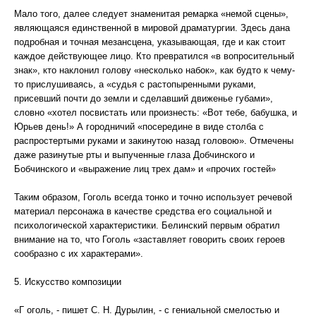
Мало того, далее следует знаменитая ремарка «немой сцены»,
являющаяся единственной в мировой драматургии. Здесь дана
подробная и точная мезансцена, указывающая, где и как стоит
каждое действующее лицо. Кто превратился «в вопросительный
знак», кто наклонил голову «несколько набок», как будто к чему-
то прислушиваясь, а «судья с растопыренными руками,
присевший почти до земли и сделавший движенье губами»,
словно «хотел посвистать или произнесть: «Вот тебе, бабушка, и
Юрьев день!» А городничий «посередине в виде столба с
распростертыми руками и закинутою назад головою». Отмечены
даже разинутые рты и выпученные глаза Добчинского и
Бобчинского и «выражение лиц трех дам» и «прочих гостей»
Таким образом, Гоголь всегда тонко и точно использует речевой
материал персонажа в качестве средства его социальной и
психологической характеристики. Белинский первым обратил
внимание на то, что Гоголь «заставляет говорить своих героев
сообразно с их характерами».
5. Искусство композиции
«Г оголь, - пишет С. Н. Дурылин, - с гениальной смелостью и