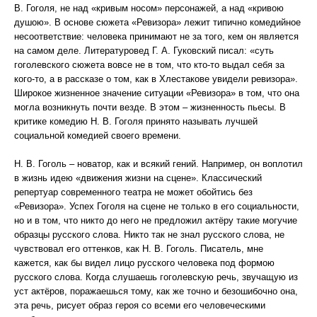
В. Гоголя, не над «кривым носом» персонажей, а над «кривою
душою». В основе сюжета «Ревизора» лежит типично комедийное
несоответствие: человека принимают не за того, кем он является
на самом деле. Литературовед Г. А. Гуковский писал: «суть
гоголевского сюжета вовсе не в том, что кто-то выдал себя за
кого-то, а в рассказе о том, как в Хлестакове увидели ревизора».
Широкое жизненное значение ситуации «Ревизора» в том, что она
могла возникнуть почти везде. В этом – жизненность пьесы. В
критике комедию Н. В. Гоголя принято называть лучшей
социальной комедией своего времени.
Н. В. Гоголь – новатор, как и всякий гений. Например, он воплотил
в жизнь идею «движения жизни на сцене». Классический
репертуар современного театра не может обойтись без
«Ревизора». Успех Гоголя на сцене не только в его социальности,
но и в том, что никто до него не предложил актёру такие могучие
образцы русского слова. Никто так не знал русского слова, не
чувствовал его оттенков, как Н. В. Гоголь. Писатель, мне
кажется, как бы видел лицо русского человека под формою
русского слова. Когда слушаешь гоголевскую речь, звучащую из
уст актёров, поражаешься тому, как же точно и безошибочно она,
эта речь, рисует образ героя со всеми его человеческими