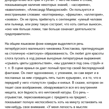
показывающие наличие некоторых знаний, - «ассирияне»,
«вавилоняне», «Александр Македонский». Он пользуется и
иностранными словами: «волтерианец», «фриштик», «аллегория»,
«экивок». Он не прочь прибегнуть к сентенциям: «умный человек
или пьяница, или рожу такую состроит, что хоть святых выноси»,
«оно чем больше ломки, там больше означает деятельности
градоправителя».
На общем языковом фоне комедии выделяется речь
петербургского маленького чиновника Хлестакова, претендующая
на столичную «светскую» образованность. Он любит для красоты
слога пускать в ход разные вычурные литературные выражения:
«срывать цветы удовольствия», «мы удалимся под сень струй» и
т. п. В сцене вранья он дает полный простор своей беспорядочной
фантазии. Он лжет вдохновенно, с упоением, он сам верит и в
посланных за ним «тридцать пять тысяч курьеров», и в то, что в
передней у него «толкутся» графы и князья. В сказке, которою он
тешит свое воображение, обнаруживается вся его внутренняя
нищета, вся бедность его ничтожной натуры. Его речь –
отрывистая, перескакивающая с предмета на предмет, -
показывает полную неспособность хоть на минуту остановить на
чем-нибудь свое внимание. «У меня легкость в мыслях