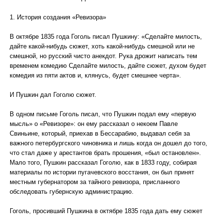
1. История создания «Ревизора»
В октябре 1835 года Гоголь писал Пушкину: «Сделайте милость,
дайте какой-нибудь сюжет, хоть какой-нибудь смешной или не
смешной, но русский чисто анекдот. Рука дрожит написать тем
временем комедию Сделайте милость, дайте сюжет, духом будет
комедия из пяти актов и, клянусь, будет смешнее черта».
И Пушкин дал Гоголю сюжет.
В одном письме Гоголь писал, что Пушкин подал ему «первую
мысль» о «Ревизоре»: он ему рассказал о некоем Павле
Свиньине, который, приехав в Бессарабию, выдавал себя за
важного петербургского чиновника и лишь когда он дошел до того,
что стал даже у арестантов брать прошения, «был остановлен».
Мало того, Пушкин рассказал Гоголю, как в 1833 году, собирая
материалы по истории пугачевского восстания, он был принят
местным губернатором за тайного ревизора, присланного
обследовать губернскую администрацию.
Гоголь, просивший Пушкина в октябре 1835 года дать ему сюжет