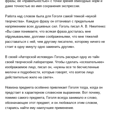
фразы, ее «правильностью» с точки зрения обиходных норм и
даже точностью во имя сохранения экспрессии.
Работа над словом была для Гоголя самой тяжкой «мукой
творчества». Каждую фразу он оттачивал с предельным
напряжением всех душевных сил. Гоголь писал А. В. Никитенко:
«Вы сами понимаете, что всякая фраза досталась мне
обдумываньями, долгими соображеньями, что мне тяжелей
расставаться с ней, чем другому писателю, которому ничего не
стоит в одну минуту одно заменить другим».
В своей «Авторской исповеди» Гоголь раскрыл одну из тайн
своей творческой лаборатории. Чтобы сделать «осязательнее»
изображаемое лицо, писал он, «нужны все те бесчисленные
мелочи и подробности, которые говорят, что взятое лицо
действительно жило на свете».
Новизна предмета особенно привлекает Гоголя тогда, когда он
предстает в характерном словесном выражении. Вот почему,
помимо самого предмета, Гоголя всегда занимало и слово,
обозначающее этот предмет, и он любовался этим словом,
стараясь найти ему наилучшее применение.