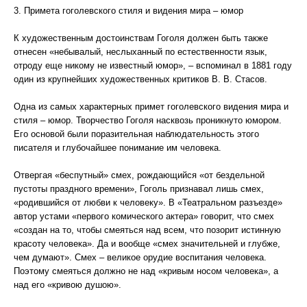
3. Примета гоголевского стиля и видения мира – юмор
К художественным достоинствам Гоголя должен быть также
отнесен «небывалый, неслыханный по естественности язык,
отроду еще никому не известный юмор», – вспоминал в 1881 году
один из крупнейших художественных критиков В. В. Стасов.
Одна из самых характерных примет гоголевского видения мира и
стиля – юмор. Творчество Гоголя насквозь проникнуто юмором.
Его основой были поразительная наблюдательность этого
писателя и глубочайшее понимание им человека.
Отвергая «беспутный» смех, рождающийся «от бездельной
пустоты праздного времени», Гоголь признавал лишь смех,
«родившийся от любви к человеку». В «Театральном разъезде»
автор устами «первого комического актера» говорит, что смех
«создан на то, чтобы смеяться над всем, что позорит истинную
красоту человека». Да и вообще «смех значительней и глубже,
чем думают». Смех – великое орудие воспитания человека.
Поэтому смеяться должно не над «кривым носом человека», а
над его «кривою душою».