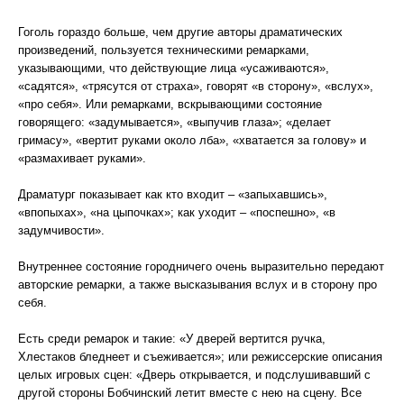
Гоголь гораздо больше, чем другие авторы драматических
произведений, пользуется техническими ремарками,
указывающими, что действующие лица «усаживаются»,
«садятся», «трясутся от страха», говорят «в сторону», «вслух»,
«про себя». Или ремарками, вскрывающими состояние
говорящего: «задумывается», «выпучив глаза»; «делает
гримасу», «вертит руками около лба», «хватается за голову» и
«размахивает руками».
Драматург показывает как кто входит – «запыхавшись»,
«впопыхах», «на цыпочках»; как уходит – «поспешно», «в
задумчивости».
Внутреннее состояние городничего очень выразительно передают
авторские ремарки, а также высказывания вслух и в сторону про
себя.
Есть среди ремарок и такие: «У дверей вертится ручка,
Хлестаков бледнеет и съеживается»; или режиссерские описания
целых игровых сцен: «Дверь открывается, и подслушивавший с
другой стороны Бобчинский летит вместе с нею на сцену. Все