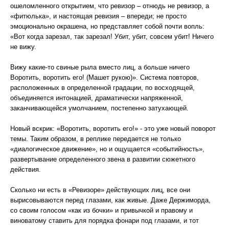
ошеломленного открытием, что ревизор – отнюдь не ревизор, а
«фитюлька», и настоящая ревизия – впереди; не просто
эмоционально окрашена, но представляет собой почти вопль:
«Вот когда зарезал, так зарезал! Убит, убит, совсем убит! Ничего
не вижу.
Вижу какие-то свиные рыла вместо лиц, а больше ничего
Воротить, воротить его! (Машет рукою)». Система повторов,
расположенных в определенной градации, по восходящей,
объединяется интонацией, драматически напряженной,
заканчивающейся умолчанием, постепенно затухающей.
Новый вскрик: «Воротить, воротить его!» - это уже новый поворот
темы. Таким образом, в реплике передается не только
«диалогическое движение», но и ощущается «событийность»,
развертывание определенного звена в развитии сюжетного
действия.
Сколько ни есть в «Ревизоре» действующих лиц, все они
вырисовываются перед глазами, как живые. Даже Держиморда,
со своим голосом «как из бочки» и привычкой и правому и
виноватому ставить для порядка фонари под глазами, и тот