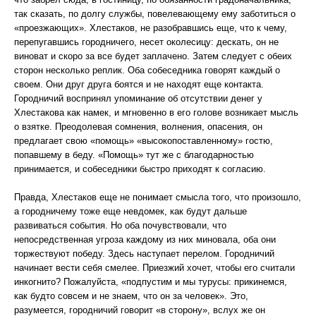
так сказать, по долгу службы, повелевающему ему заботиться о
«проезжающих». Хлестаков, не разобравшись еще, что к чему,
перепугавшись городничего, несет околесицу: дескать, он не
виноват и скоро за все будет заплачено. Затем следует с обеих
сторон несколько реплик. Оба собеседника говорят каждый о
своем. Они друг друга боятся и не находят еще контакта.
Городничий воспринял упоминание об отсутствии денег у
Хлестакова как намек, и мгновенно в его голове возникает мысль
о взятке. Преодолевая сомнения, волнения, опасения, он
предлагает свою «помощь» «высокопоставленному» гостю,
попавшему в беду. «Помощь» тут же с благодарностью
принимается, и собеседники быстро приходят к согласию.
Правда, Хлестаков еще не понимает смысла того, что произошло,
а городничему тоже еще невдомек, как будут дальше
развиваться события. Но оба почувствовали, что
непосредственная угроза каждому из них миновала, оба они
торжествуют победу. Здесь наступает перелом. Городничий
начинает вести себя смелее. Приезжий хочет, чтобы его считали
инкогнито? Пожалуйста, «подпустим и мы турусы: прикинемся,
как будто совсем и не знаем, что он за человек». Это,
разумеется, городничий говорит «в сторону», вслух же он