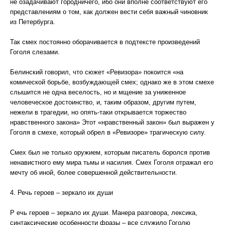
не озадачивают городничего, ибо они вполне соответствуют его
представлениям о том, как должен вести себя важный чиновник
из Петербурга.
Так смех постоянно оборачивается в подтексте произведений
Гоголя слезами.
Белинский говорил, что сюжет «Ревизора» покоится «на
комической борьбе, возбуждающей смех; однако же в этом смехе
слышится не одна веселость, но и мщение за униженное
человеческое достоинство, и, таким образом, другим путем,
нежели в трагедии, но опять-таки открывается торжество
нравственного закона» Этот «нравственный закон» был выражен у
Гоголя в смехе, который обрел в «Ревизоре» трагическую силу.
Смех был не только оружием, которым писатель боролся против
ненавистного ему мира тьмы и насилия. Смех Гоголя отражал его
мечту об иной, более совершенной действительности.
4. Речь героев – зеркало их души
Р ечь героев – зеркало их души. Манера разговора, лексика,
синтаксические особенности фразы – все служило Гоголю