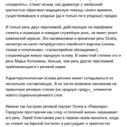
«отравлять», станет ясным, как драматург с необычной
краткостью обрисовал медицинскую помощь своего времени,
существовавшую в уездных (да и только ли в уездных) городах.
И только речь двух персонажей, действующих на периферии
сюжета и играющих в комедии служебную роль, не имеет резко
комической окраски. Это насмешливая и ироничная речь Осипа,
несмотря на налет петербургского лакейского жаргона («жизнь
тонкая и политичная», «галантерейное обхождение»),
сохраняющая живую народную основу. В известной степени это и
речь Марьи Антоновны, больше, чем речь других персонажей,
приближающаяся к речевой норме.
Характерологическая основа реплики может складываться из
нескольких составляющих. В их числе возможно наложение на
привычную речевую стихию (на «родную среду»_ элементов
нового социально-речевого слоя.
Именно так построен речевой портрет Осипа в «Ревизоре».
Городское просторечие как след «столичной жизни» окрашивает
его речь. Лакей Хлестакова уже в первом своем монологе, когда
он «лежит на барской постеле» и рассуждает о приятностях