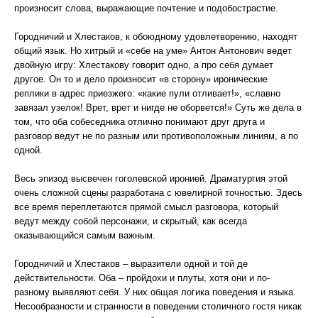
произносит слова, выражающие почтение и подобострастие.
Городничий и Хлестаков, к обоюдному удовлетворению, находят
общий язык. Но хитрый и «себе на уме» Антон Антонович ведет
двойную игру: Хлестакову говорит одно, а про себя думает
другое. Он то и дело произносит «в сторону» иронические
реплики в адрес приезжего: «какие пули отливает!», «славно
завязал узелок! Врет, врет и нигде не оборвется!» Суть же дела в
том, что оба собеседника отлично понимают друг друга и
разговор ведут не по разным или противоположным линиям, а по
одной.
Весь эпизод высвечен гоголевской иронией. Драматургия этой
очень сложной сцены разработана с ювелирной точностью. Здесь
все время переплетаются прямой смысл разговора, который
ведут между собой персонажи, и скрытый, как всегда
оказывающийся самым важным.
Городничий и Хлестаков – выразители одной и той де
действительности. Оба – пройдохи и плуты, хотя они и по-
разному выявляют себя. У них общая логика поведения и языка.
Несообразности и странности в поведении столичного гостя никак