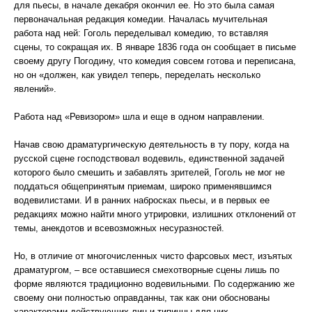
для пьесы, в начале декабря окончил ее. Но это была самая
первоначальная редакция комедии. Началась мучительная
работа над ней: Гоголь переделывал комедию, то вставляя
сцены, то сокращая их. В январе 1836 года он сообщает в письме
своему другу Погодину, что комедия совсем готова и переписана,
но он «должен, как увидел теперь, переделать несколько
явлений».
Работа над «Ревизором» шла и еще в одном направлении.
Начав свою драматургическую деятельность в ту пору, когда на
русской сцене господствовал водевиль, единственной задачей
которого было смешить и забавлять зрителей, Гоголь не мог не
поддаться общепринятым приемам, широко применявшимся
водевилистами. И в ранних набросках пьесы, и в первых ее
редакциях можно найти много утрировки, излишних отклонений от
темы, анекдотов и всевозможных несуразностей.
Но, в отличие от многочисленных чисто фарсовых мест, изъятых
драматургом, – все оставшиеся смехотворные сцены лишь по
форме являются традиционно водевильными. По содержанию же
своему они полностью оправданны, так как они обоснованы
характерами действующих лиц и типичны для них.