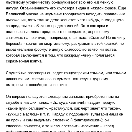
льстивому угодничеству обнаруживают всю его низменную
натуру. Ограниченность его кругозора видна в каждой фразе. Еще
Белинский указал на неуменье городничего находить правильные
выражения, чуть только дело коснется чего-нибудь, выходящего
за пределы его обычных представлений. Зато как ярки и
полновесны слова городничего о предметах, хорошо ему
знакомых на практике, - например, о взятках. «Смотри! Не по чину
берешь!» - кричит он квартальному, раскрывая в этой краткой, но
выразительной формуле целую философию взяточничества,
которая заключается в том, что каждому «чину» полагается
соразмерная взятка.
Служебные разговоры он ведет канцелярским языком, или языком
чиновничьим: «ассигнована сумма», «отнесут к дурному
смотрению» «сообщить известие».
Он широко пользуется словарным запасом, приобретенным на
службе в низших чинах: «Эк, куда хватили!» «задам перцу»,
«какие пули отливает», «растянулся, как черт знает что такое»,
«кукиш с маслом» и т. п. Наряду с подобными вульгаризмами он
не прочь и сам выдумать словечко («финтирлюшки»); он
способен привести, а то и сам составить изречение – «пред
добродетелью все прах и суета». У него на языке и слова,