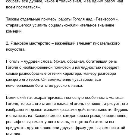
собрать все дурное, какое я только знал, и за одним разом над
всем посмеяться».
Таковы отдельные примеры работы Гоголя над «Ревизором»,
старавшегося усилить социально-обличительное значение
комедии.
2. Языковое мастерство – важнейший элемент писательского
искусства
Г оголь – чудодей слова. Яркая, образная, богатейшая речь
Гоголя с необыкновенной полнотой и наглядностью передает
самые разнообразные оттенки характера, манеру разговора
каждого его героя. Он великолепно чувствовал все
неисчерпаемое богатство русского языка.
Белинский так охарактеризовал основную особенность «слога»
Гоголя, то есть его стиля и языка: «Гоголь не пишет, а рисует; его
изображения дышат живыми красками действительности. Видишь
и слышишь их. Каждое слово, каждая фраза резко, определенно,
рельефно выражает у него мысль, и тщетно бы хотели вы
придумать другое слово или другую фразу для выражения этой
мысли».