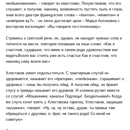
необыкновенная», - говорит он хвастливо. Почувствовав, что его
слушают, и получив, наконец, возможность пустить пыль в глаза,
зная всего два-три французских слова – «бонтон», «моветон» и
«компрене ву?», - он легко достигает цели – Марья Антоновна с
восторгом восклицает: «Вы говорите по-столичному».
Стремясь к светской речи, он, однако, не находит нужных слов и
топчется на месте, повторяя попавшее на язык слово: «Как я
счастлив, сударыня, что имею в своем роде удовольствие вас
видетьВозле вас стоять уже есть счастье Как я счастлив, что
наконец сижу возле вас»
Хлестаков умеет подольститься. С трактирным слугой он
здоровается, называет его «братцем», «любезным», спрашивает о
здоровье – лишь бы получить обед. А получив обед, он бранит
слугу и трижды называет его дураком. И хозяина ругает вместе
со слугой: «Мошенники, канальи Подлецы!. Бездельники!» Когда
же слуга хочет взять у Хлестакова тарелку, Хлестаков, защищая
«кушанье», говорит: «Ну, ну, ну оставь, дурак; ты привык там
обращаться с другими; я, брат, не такого рода! Со мной не
советую»