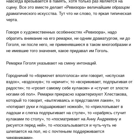
навсегда врезывается в память, хотя только раз является на
сцену. Все это вместе делает «Ревизора» величайшим образцом
драматического искусства. Тут что ни слово, то яркая типическая
черта.
Говоря о художественных особенностях «Ревизора», надо
обратить внимание на его ремарки, ни одним драматургом, ни до
Гоголя, ни после него, не применявшиеся в таком многообразии и
не имевшие того значения, какое придавал им Гоголь.
Ремарки Гоголя указывают на смену интонаций.
Городничий то «бормочет вполголоса» или говорит, «испуская
вздох», «вздохнув»; то «кричит»; то «вскрикивает, подпрыгивая от
радости»; то «грозит самому себе кулаком» и «стучит от злости
ногами об пол». Ремарки прекрасно характеризуют Хлестакова,
который то говорит, «вытягиваясь и представляя лакея», то
«потирает руки и подшаркивает ножкой», то «прихлопывает в
ладоши и слегка подпрыгивает на стуле», то «храбрясь стучит
кулаками по столу», то «посматривает на Анну Андреевну и
рисуется перед ней», то «поскальзывается и чуть-чуть не
шлепается на пол, но с почтеньем поддерживается
чиновниками».