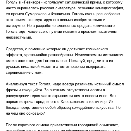
Гоголь в «Ревизоре» использует сатирический прием, к которому
часто обращалась русская литература, особенно комедиография,
со времен Сумарокова и Фонвизина. Гоголь очень разнообразит
этот прием, эксплуатируя его весьма изобретательно и
остроумно. Но в разработке словесных средств комического
Гоголь идет чаще всего путями новыми и прежним писателям
неизвестными.
Средства, с помощью которых он достигает комического
эффекта, чрезвычайно разнообразны. Неиссякаемым источником
смеха является для Гоголя слово. Пожалуй, вряд ли кто из
русских писателей может в этом отношении выдержать
соревнование с ним.
Анализируя текст Гоголя, надо всегда различать истинный смысл
фразы и кажущийся. За внешним отсутствием логики в
рассуждении героя часто скрывается нечто совсем иное. Вот
первая встреча городничего с Хлестаковым в гостинице. Их
беседа представляет собой образец комедийного искусства. Но
на чем оно основано?
После короткого обмена приветствиями городничий объясняет,
что забрел сюда, в гостиницу, по обязанности градоначальника,