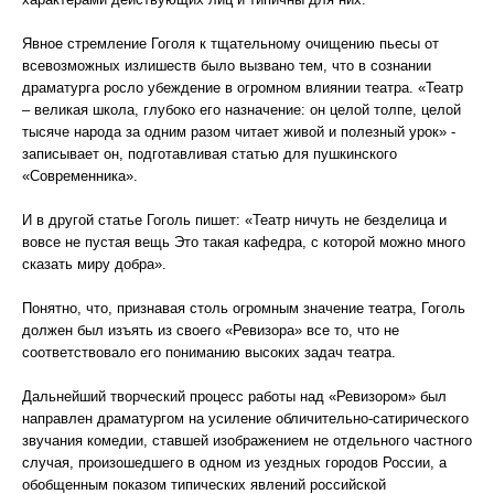
Явное стремление Гоголя к тщательному очищению пьесы от
всевозможных излишеств было вызвано тем, что в сознании
драматурга росло убеждение в огромном влиянии театра. «Театр
– великая школа, глубоко его назначение: он целой толпе, целой
тысяче народа за одним разом читает живой и полезный урок» -
записывает он, подготавливая статью для пушкинского
«Современника».
И в другой статье Гоголь пишет: «Театр ничуть не безделица и
вовсе не пустая вещь Это такая кафедра, с которой можно много
сказать миру добра».
Понятно, что, признавая столь огромным значение театра, Гоголь
должен был изъять из своего «Ревизора» все то, что не
соответствовало его пониманию высоких задач театра.
Дальнейший творческий процесс работы над «Ревизором» был
направлен драматургом на усиление обличительно-сатирического
звучания комедии, ставшей изображением не отдельного частного
случая, произошедшего в одном из уездных городов России, а
обобщенным показом типических явлений российской