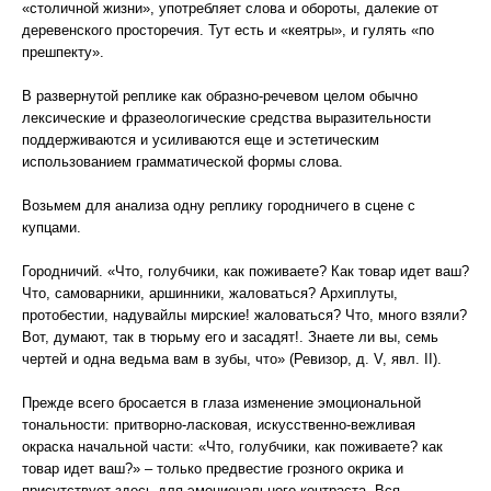
«столичной жизни», употребляет слова и обороты, далекие от
деревенского просторечия. Тут есть и «кеятры», и гулять «по
прешпекту».
В развернутой реплике как образно-речевом целом обычно
лексические и фразеологические средства выразительности
поддерживаются и усиливаются еще и эстетическим
использованием грамматической формы слова.
Возьмем для анализа одну реплику городничего в сцене с
купцами.
Городничий. «Что, голубчики, как поживаете? Как товар идет ваш?
Что, самоварники, аршинники, жаловаться? Архиплуты,
протобестии, надувайлы мирские! жаловаться? Что, много взяли?
Вот, думают, так в тюрьму его и засадят!. Знаете ли вы, семь
чертей и одна ведьма вам в зубы, что» (Ревизор, д. V, явл. II).
Прежде всего бросается в глаза изменение эмоциональной
тональности: притворно-ласковая, искусственно-вежливая
окраска начальной части: «Что, голубчики, как поживаете? как
товар идет ваш?» – только предвестие грозного окрика и
присутствует здесь для эмоционального контраста. Вся