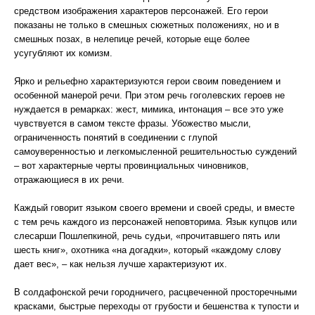
средством изображения характеров персонажей. Его герои
показаны не только в смешных сюжетных положениях, но и в
смешных позах, в нелепице речей, которые еще более
усугубляют их комизм.
Ярко и рельефно характеризуются герои своим поведением и
особенной манерой речи. При этом речь гоголевских героев не
нуждается в ремарках: жест, мимика, интонация – все это уже
чувствуется в самом тексте фразы. Убожество мысли,
ограниченность понятий в соединении с глупой
самоуверенностью и легкомысленной решительностью суждений
– вот характерные черты провинциальных чиновников,
отражающиеся в их речи.
Каждый говорит языком своего времени и своей среды, и вместе
с тем речь каждого из персонажей неповторима. Язык купцов или
слесарши Пошлепкиной, речь судьи, «прочитавшего пять или
шесть книг», охотника «на догадки», который «каждому слову
дает вес», – как нельзя лучше характеризуют их.
В солдафонской речи городничего, расцвеченной просторечными
красками, быстрые переходы от грубости и бешенства к тупости и