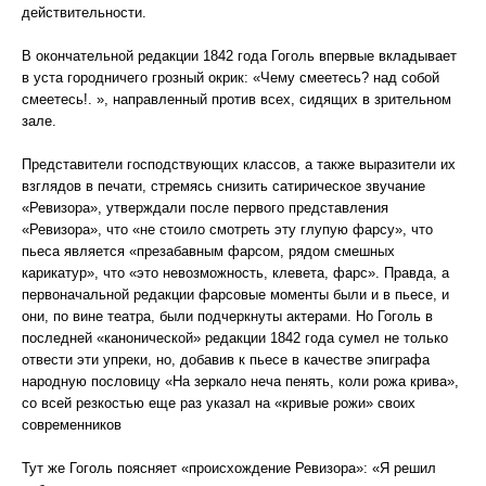
действительности.
В окончательной редакции 1842 года Гоголь впервые вкладывает
в уста городничего грозный окрик: «Чему смеетесь? над собой
смеетесь!. », направленный против всех, сидящих в зрительном
зале.
Представители господствующих классов, а также выразители их
взглядов в печати, стремясь снизить сатирическое звучание
«Ревизора», утверждали после первого представления
«Ревизора», что «не стоило смотреть эту глупую фарсу», что
пьеса является «презабавным фарсом, рядом смешных
карикатур», что «это невозможность, клевета, фарс». Правда, а
первоначальной редакции фарсовые моменты были и в пьесе, и
они, по вине театра, были подчеркнуты актерами. Но Гоголь в
последней «канонической» редакции 1842 года сумел не только
отвести эти упреки, но, добавив к пьесе в качестве эпиграфа
народную пословицу «На зеркало неча пенять, коли рожа крива»,
со всей резкостью еще раз указал на «кривые рожи» своих
современников
Тут же Гоголь поясняет «происхождение Ревизора»: «Я решил