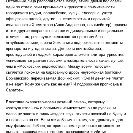
Остальные лица располагаются между этими двумя полюсами:
одни по стилю речи примыкают к грубости и примитивности
городничего (судья, полицейские, купцы, слесарша, унтер-
офицерская вдова), другие – к «светскости» и нарочитой
изысканности Хлестакова (Анна Андреевна, почтмейстер), причем
и те и другие сохраняют в языке индивидуальные и социальные
отличия. Так, речь судьи осложняется претензией на
«глубокомыслие», в речи Земляники подчеркиваются элементы
пронырства и угодничества. Для речи почтмейстера,
простодушной и гладкой, характерен элемент «литературности»:
«описываются разные пассажи а назидательность какая, лучше,
чем в «Московских ведомостях». Между всеми голосами
сыплется похожая на барабанную дробь неугомонная болтовня
Бобчинского, перебиваемая Добчинским: «Он! И денег не платит,
и не едет. Кому же быть как не ему? И подорожная прописана в
Саратов».
Блестяще охарактеризован уездный лекарь, которому
«затруднительно» с больными изъясняться: он по-русски ни
слова не знает» и лишь «издает звук, отчасти похожий на букву и
и несколько на е». Если же добавим к этому, что драматург дал
ему фамилию Гибнер, которая на немецком языке не может не
вызвать ассоциации с глаголом, означающим «губить»,