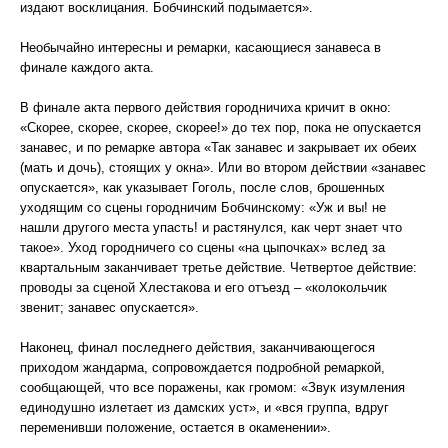
издают восклицания. Бобчинский подымается».
Необычайно интересны и ремарки, касающиеся занавеса в
финале каждого акта.
В финале акта первого действия городничиха кричит в окно:
«Скорее, скорее, скорее, скорее!» до тех пор, пока не опускается
занавес, и по ремарке автора «Так занавес и закрывает их обеих
(мать и дочь), стоящих у окна». Или во втором действии «занавес
опускается», как указывает Гоголь, после слов, брошенных
уходящим со сцены городничим Бобчинскому: «Уж и вы! не
нашли другого места упасть! и растянулся, как черт знает что
такое». Уход городничего со сцены «на цыпочках» вслед за
квартальным заканчивает третье действие. Четвертое действие:
проводы за сценой Хлестакова и его отъезд – «колокольчик
звенит; занавес опускается».
Наконец, финал последнего действия, заканчивающегося
приходом жандарма, сопровождается подробной ремаркой,
сообщающей, что все поражены, как громом: «Звук изумления
единодушно излетает из дамских уст», и «вся группа, вдруг
переменивши положение, остается в окаменении».