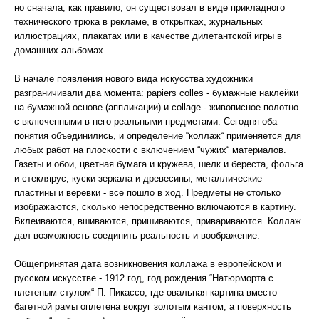
но сначала, как правило, он существовал в виде прикладного
технического трюка в рекламе, в открытках, журнальных
иллюстрациях, плакатах или в качестве дилетантской игры в
домашних альбомах.
В начале появления нового вида искусства художники
разграничивали два момента: papiers colles - бумажные наклейки
на бумажной основе (аппликации) и collage - живописное полотно
с включенными в него реальными предметами. Сегодня оба
понятия объединились, и определение “коллаж“ применяется для
любых работ на плоскости с включением “чужих“ материалов.
Газеты и обои, цветная бумага и кружева, шелк и береста, фольга
и стеклярус, куски зеркала и древесины, металлические
пластины и веревки - все пошло в ход. Предметы не столько
изображаются, сколько непосредственно включаются в картину.
Вклеиваются, вшиваются, пришиваются, привариваются. Коллаж
дал возможность соединить реальность и воображение.
Общепринятая дата возникновения коллажа в европейском и
русском искусстве - 1912 год, год рождения “Натюрморта с
плетеным стулом“ П. Пикассо, где овальная картина вместо
багетной рамы оплетена вокруг золотым кантом, а поверхность