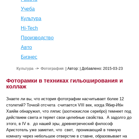
Учеба
Культура
Hi-Tech
Производство
Авто
Бизнес
Культура
->
Фотография
| Автор:
| Добавлено: 2015-03-23
Фоторамки в техниках гильоширования и
коллаж
Знаете ли вы, что история фотографии насчитывает более 12
столетий? Точкой отсчета считается VIII век, когда Ябир-Ибн
Хаяйм обнаружил, что ляпис (азотнокислое серебро) темнеет под
действием света и теряет свои целебные свойства. А задолго до
этого, в IV в. до нашей эры, древнегреческий философ
Аристотель уже заметил, что свет, проникающий в темную
комнату через небольшое отверстие в ставне, образовывает на