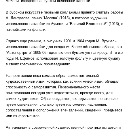
мебели “изображена“ куском вклеенной клеенки.
В русском искусстве первыми коллажами принято считать работы
А. Лентулова: панно “Москва“ (1913), в котором художник
использовал наклейки из бумаги, и “Василий Блаженный“ (1913), с
наклейками из фольги.
Однако еще раньше, в рисунках 1901 и 1904 годов М. Врубель
использовал наклейки для создания более объемного образа, а в
“Автопортрете” 1905-06 годов вклеил бумажную папиросу. В те же
годы И. Ефимов использовал золотую фольгу и цветную бумагу
в своих графических произведениях.
На протяжении века коллаж обрел самостоятельный
художественный язык, который, как всякий живой язык, обладал
способностью саморазвития. Первоначального жеста
приклеивания сегодня уже недостаточно, прежде всего, для
самих художников. Образ создается, складывается не столько
путем склеивания, сколько путем наложения, наслоения,
сопоставления и соположения впечатлений, сведений, предметов
или их фрагментов.
Актуальным в современной художественной практике остается и