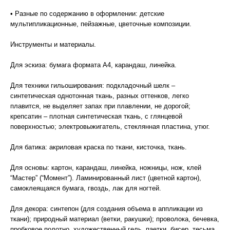
• Разные по содержанию в оформлении: детские
мультипликационные, пейзажные, цветочные композиции.
Инструменты и материалы.
Для эскиза: бумага формата А4, карандаш, линейка.
Для техники гильоширования: подкладочный шелк –
синтетическая однотонная ткань, разных оттенков, легко
плавится, не выделяет запах при плавлении, не дорогой;
крепсатин – плотная синтетическая ткань, с глянцевой
поверхностью; электровыжигатель, стеклянная пластина, утюг.
Для батика: акриловая краска по ткани, кисточка, ткань.
Для основы: картон, карандаш, линейка, ножницы, нож, клей
“Мастер” (“Момент”). Ламинированный лист (цветной картон),
самоклеящаяся бумага, гвоздь, лак для ногтей.
Для декора: синтепон (для создания объема в аппликации из
ткани); природный материал (ветки, ракушки); проволока, бечевка,
пробковое полотно, художественный гель, паетки, бисер, тесьма,