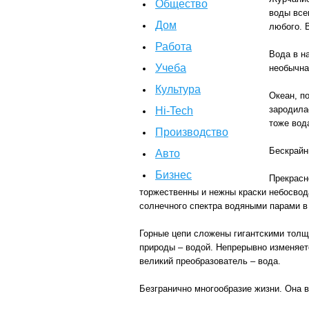
Общество
воды все
Дом
любого. 
Работа
Вода в н
Учеба
необычна
Культура
Океан, п
зародила
Hi-Tech
тоже вод
Производство
Бескрайн
Авто
Бизнес
Прекрасн
торжественны и нежны краски небосвод
солнечного спектра водяными парами в
Горные цепи сложены гигантскими толщ
природы – водой. Непрерывно изменяет
великий преобразователь – вода.
Безгранично многообразие жизни. Она в