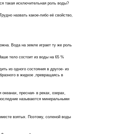
тся такая исключительная роль воды?
рудно назвать какое-либо её свойство,
можна. Вода на земле играет ту же роль
Наше тело состоит из воды на 65 %
ить из одного состояния в другое- из
ообразного в жидкое ,превращаясь в
океанах, пресная- в реках, озерах,
е последние называются минеральными
вместе взятых. Поэтому, соленой воды