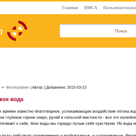
Главная
DMCA
Пользовательско
->
Фотография
| Автор:
| Добавлено: 2015-03-23
кое вода
х времен известно благотворное, успокаивающее воздействие потока в
хое глубокое горное озеро, ручей в сельской местности - все это излюб
тягивает к себе, близ воды мы гораздо лучше себя чувствуем. Но вода и
 воды действует одновременно и возбуждающе, и успокаивающе. Недар