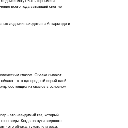
 Ледники могут быть горными и
чение всего года выпавший снег не
вные ледники находятся в Антарктиде и
ловеческим глазом. Облака бывают
е облака – это однородный серый слой
гряд, состоящих из овалов в основном
пар - это невидимый газ, который
тонн воды. Когда на пути водяного
м - это облака, туман, или роса.