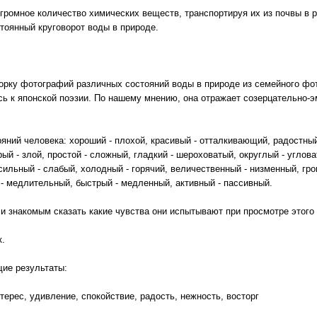
огромное количество химических веществ, транспортируя их из почвы в ра
тоянный круговорот воды в природе.
рку фотографий различных состояний воды в природе из семейного фо
сь к японской поэзии. По нашему мнению, она отражает созерцательно-
ний человека: хороший - плохой, красивый - отталкивающий, радостный
ый - злой, простой - сложный, гладкий - шероховатый, округлый - углова
ильный - слабый, холодный - горячий, величественный - низменный, гром
й - медлительный, быстрый - медленный, активный - пассивный.
и знакомым сказать какие чувства они испытывают при просмотре этого
к.
ие результаты:
терес, удивление, спокойствие, радость, нежность, восторг