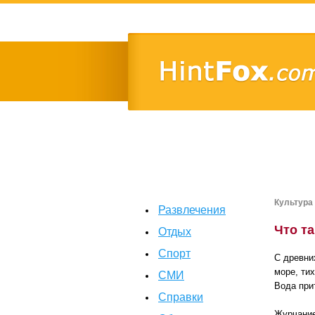
Культура
Развлечения
Что та
Отдых
Спорт
С древни
море, ти
СМИ
Вода при
Справки
Журчание