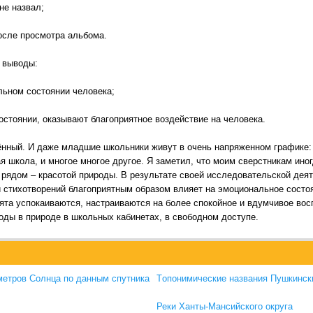
не назвал;
осле просмотра альбома.
 выводы:
льном состоянии человека;
остоянии, оказывают благоприятное воздействие на человека.
нный. И даже младшие школьники живут в очень напряженном графике: 
я школа, и многое многое другое. Я заметил, что моим сверстникам иног
 рядом – красотой природы. В результате своей исследовательской деят
 стихотворений благоприятным образом влияет на эмоциональное состо
ята успокаиваются, настраиваются на более спокойное и вдумчивое вос
ды в природе в школьных кабинетах, в свободном доступе.
метров Солнца по данным спутника
Tопонимические названия Пушкинск
Реки Ханты-Мансийского округа