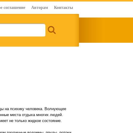
е соглашение
Авторам
Контакты
оды на психику человека. Волнующее
ленные места отдыха многих людей.
меет не только жидкое состояние.
ом различные водоемы, пруды, потоки