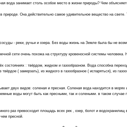
ная вода занимает столь особое место в жизни природы? Чем объясняе
в природе. Она действительно самое удивительное вещество на свете. Т
 сосуды - реки, ручьи и озера. Без воды жизнь на Земле была бы не воз
речной сети очень похожа на структуру кровеносной системы человека. 
ёх состояниях : твёрдом, жидком и газообразном. Вода способна переход
 в твёрдое ( замерзать), из жидкого в газообразное ( испаряться), из газ
вает двух видов: соленая и пресная. Соленая вода находится в морях и 
земные воды могут быть как пресными, так и солеными. в таком случа
много раз превосходит площадь всех рек , озер, болот и водохранилищ 
 чем пресной.