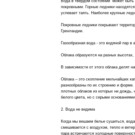
Вода в твёрдом состоянии может быть 
покровными. Горные ледники находятся 
успевает таять. Наиболее крупные ледн
Покровные ледники покрывают территор
Гренландии.
Газообразная вода - это водяной пар в
Облака образуются на разных высотах,
В зависимости от этого облака делят на
Облака – это скопление мельчайших ка
разнообразны по их строению и форме. 
плотных облаков из которых ни дождь, 
белого цвета, но с серыми основаниями
2. Вода не видима
Когда мы вешаем белье сушиться, вода 
смешивается с воздухом, тепло и вете
пара встречаются холодные поверхности