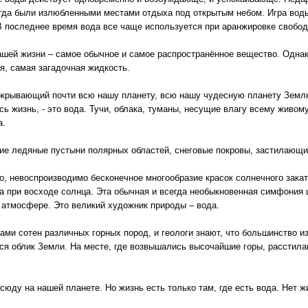
гда были излюбленными местами отдыха под открытым небом. Игра воды
В последнее время вода все чаще используется при аранжировке свобод
ашей жизни – самое обычное и самое распространённое вещество. Однако
я, самая загадочная жидкость.
окрывающий почти всю нашу планету, всю нашу чудесную планету Землю
сь жизнь, - это вода. Тучи, облака, туманы, несущие влагу всему живому
а.
ие ледяные пустыни полярных областей, снеговые покровы, застилающие 
о, невоспроизводимо бесконечное многообразие красок солнечного закат
а при восходе солнца. Эта обычная и всегда необыкновенная симфония
 атмосфере. Это великий художник природы – вода.
ами сотен различных горных пород, и геологи знают, что большинство 
ся облик Земли. На месте, где возвышались высочайшие горы, расстила
сюду на нашей планете. Но жизнь есть только там, где есть вода. Нет ж