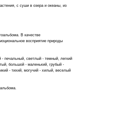
стения, с суши в озера и океаны, из
тоальбома. В качестве
эмоциональное восприятие природы
 - печальный, светлый - темный, легкий
тый, большой - маленький, грубый -
кий - тихий, могучий - хилый, веселый
 альбома.