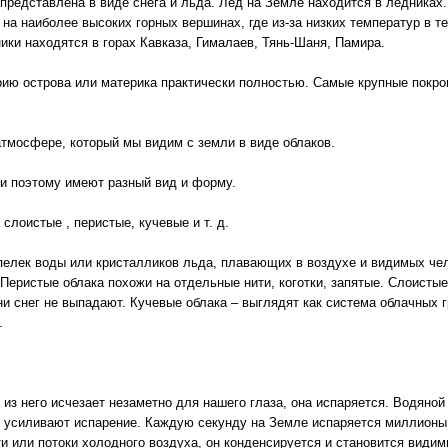
представлена в виде снега и льда. Лед на Земле находится в ледниках.
на наиболее высоких горных вершинах, где из-за низких температур в те
ики находятся в горах Кавказа, Гималаев, Тянь-Шаня, Памира.
ию острова или материка практически полностью. Самые крупные покро
 атмосфере, который мы видим с земли в виде облаков.
 и поэтому имеют разный вид и форму.
 слоистые , перистые, кучевые и т. д.
пелек воды или кристалликов льда, плавающих в воздухе и видимых че
Перистые облака похожи на отдельные нити, коготки, запятые. Слоисты
ни снег не выпадают. Кучевые облака – выглядят как система облачных 
.
из него исчезает незаметно для нашего глаза, она испаряется. Водяной 
р усиливают испарение. Каждую секунду на Земле испаряется миллионы 
 или потоки холодного воздуха, он конденсируется и становится видимы