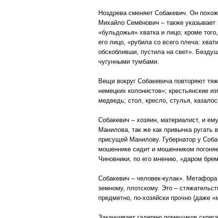
Ноздрева сменяет Собакевич. Он похож 
Михайло Семёнович – также указывает 
«бульдожья» хватка и лицо; кроме того
его лицо, «рубила со всего плеча: хва
обскобливши, пустила на свет». Безду
чугунными тумбами.
Вещи вокруг Собакевича повторяют тяжё
немецких колонистов»; крестьянские из
медведь; стол, кресло, стулья, казало
Собакевич – хозяин, материалист, и е
Манилова, так же как привычка ругать
присущей Манилову. Губернатор у Собак
мошеннике сидит и мошенником погоняет
Чиновники, по его мнению, «даром брем
Собакевич – человек-кулак». Метафора
земному, плотскому. Это – стяжательст
предметно, по-хозяйски прочно (даже «
Заканчивает галерею помещиков скряга