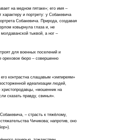
вает на медном пятаке»; его имя –
характеру и портрету: у Собакевича
портрета Собакевича. Природа, создавая
ерлом ковырнула глаза и, не
молдаванской тыквой, а ног –
строят для военных поселений и
ое ореховое бюро – совершенно
ь его контрастна слащавым «эмпиреям»
 восторженной идеализации людей,
– христопродавцы, «мошенник на
сли сказать правду, свинья».
Собакевича, – страсть к тяжёлому,
 стяжательства Чичикова; напротив, оно
ор»).
зённого дочерью, тождествен