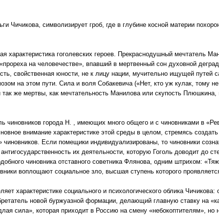
ги Чичикова, символизирует гроб, где в глубине косной материи похоро
ая характеристика гоголевских героев. Прекраснодушный мечтатель Ма
«прореха на человечестве», впавший в мертвенный сон духовной дегра
сть, свойственная юности, не к лицу нации, мучительно ищущей путей с
озом на этом пути. Сила и воля Собакевича («Нет, кто уж кулак, тому н
и так же мертвы, как мечтательность Манилова или скупость Плюшкина, 
ь чиновников города Н. , имеющих много общего и с чиновниками в «Ре
новное внимание характеристике этой среды в целом, стремясь создать
» чиновников. Если помещики индивидуализированы, то чиновники созна
 антигосударственность их деятельности, которую Гоголь доводит до ст
добного чиновника отставного советника Флянова, одним штрихом: «Тяж
овники воплощают социальное зло, высшая ступень которого проявляется
ляет характеристике социального и психологического облика Чичикова: о
ретатель новой буржуазной формации, делающий главную ставку на «ка
длая сила», которая приходит в Россию на смену «небокоптителям», но н