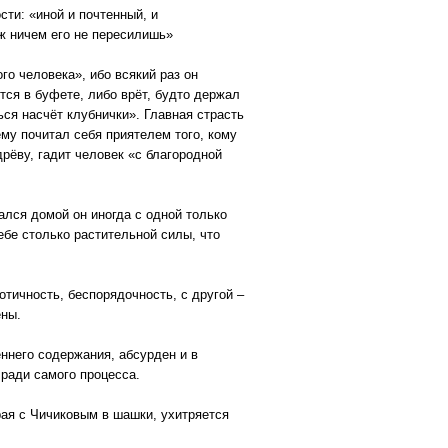
сти: «иной и почтенный, и
уж ничем его не пересилишь»
го человека», ибо всякий раз он
тся в буфете, либо врёт, будто держал
ься насчёт клубнички». Главная страсть
му почитал себя приятелем того, кому
дрёву, гадит человек «с благородной
ался домой он иногда с одной только
ебе столько растительной силы, что
тичность, беспорядочность, с другой –
ены.
ннего содержания, абсурден и в
 ради самого процесса.
рая с Чичиковым в шашки, ухитряется