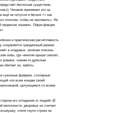
 предстаёт бесполым существом,
пак»), Чичиков принимает его за
и ещё не потухли и бегали <> как
го платком, чтобы не заплевать». На
ой прорехою пониже». Образ-фикция
е».
обочки и практическая расчётливость
у сохраняется грандиозный размах:
ниёт в кладовых, зелёная плесень
кие избы, где «многие крыши сквозят,
го романа: «каким-то дряхлым
и обитает он, забиты.
ли суконные фабрики, столярные
ающий «по всем концам своей
 мальчишкой, целующимся со всеми
сторона его отпадения от людей» (Е.
ой мелочности: дворовых он считает
осьмушку, «лепя скупо строка на