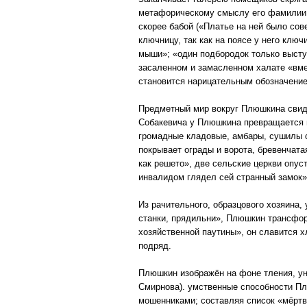
метафорическому смыслу его фамилии.
скорее бабой («Платье на ней было сов
ключницу, так как на поясе у него клю
мыши»; «один подбородок только выступ
засаленном и замасленном халате «вме
становится нарицательным обозначение
Предметный мир вокруг Плюшкина свиде
Собакевича у Плюшкина превращается в
громадные кладовые, амбары, сушилы с
покрывает ограды и ворота, бревенчата
как решето», две сельские церкви опус
инвалидом глядел сей странный замок»;
Из рачительного, образцового хозяина
станки, прядильни», Плюшкин трансфор
хозяйственной паутины», он славится
подряд.
Плюшкин изображён на фоне тления, уни
Смирнова). умственные способности Пл
мошенниками; составляя список «мёртв