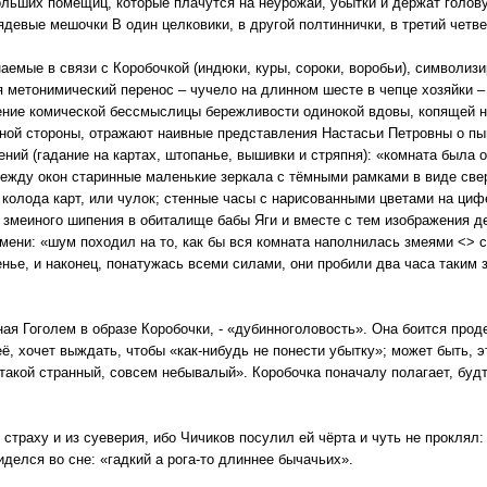
ольших помещиц, которые плачутся на неурожай, убытки и держат голову
девые мешочки В один целковики, в другой полтиннички, в третий четв
аемые в связи с Коробочкой (индюки, куры, сороки, воробьи), символи
я метонимический перенос – чучело на длинном шесте в чепце хозяйки 
ение комической бессмыслицы бережливости одинокой вдовы, копящей н
ной стороны, отражают наивные представления Настасьи Петровны о пыш
ений (гадание на картах, штопанье, вышивки и стряпня): «комната была
 между окон старинные маленькие зеркала с тёмными рамками в виде све
 колода карт, или чулок; стенные часы с нарисованными цветами на ци
о змеиного шипения в обиталище бабы Яги и вместе с тем изображения 
мени: «шум походил на то, как бы вся комната наполнилась змеями <> 
ье, и наконец, понатужась всеми силами, они пробили два часа таким з
ая Гоголем в образе Коробочки, - «дубинноголовость». Она боится про
её, хочет выждать, чтобы «как-нибудь не понести убытку»; может быть, э
 такой странный, совсем небывалый». Коробочка поначалу полагает, буд
страху и из суеверия, ибо Чичиков посулил ей чёрта и чуть не проклял:
иделся во сне: «гадкий а рога-то длиннее бычачьих».