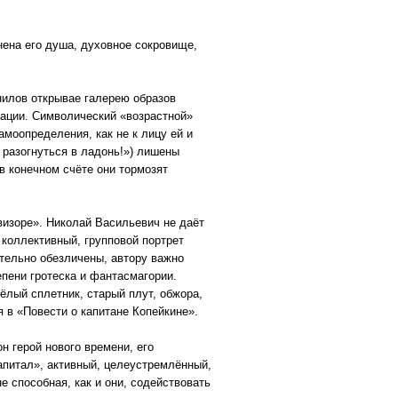
нена его душа, духовное сокровище,
нилов открывае галерею образов
дации. Символический «возрастной»
амоопределения, как не к лицу ей и
е разогнуться в ладонь!») лишены
в конечном счёте они тормозят
визоре». Николай Васильевич не даёт
 коллективный, групповой портрет
тельно обезличены, автору важно
епени гротеска и фантасмагории.
ёлый сплетник, старый плут, обжора,
 в «Повести о капитане Копейкине».
н герой нового времени, его
питал», активный, целеустремлённый,
е способная, как и они, содействовать