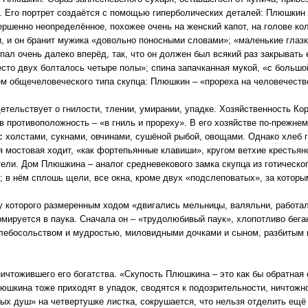
 Его портрет создаётся с помощью гиперболических деталей: Плюшкин
ершенно неопределённое, похожее очень на женский капот, на голове кол
чи, и он бранит мужика «довольно поносными словами»; «маленькие глазк
ал очень далеко вперёд, так, что он должен был всякий раз закрывать е
сто двух болталось четыре полы»; спина запачканная мукой, «с больш
м общечеловеческого типа скупца: Плюшкин – «прореха на человечеств
тельствует о гнилости, тлении, умирании, упадке. Хозяйственность Кор
 противоположность – «в гниль и прореху». В его хозяйстве по-прежнем
 холстами, сукнами, овчинами, сушёной рыбой, овощами. Однако хлеб г
я мостовая ходит, «как фортепьянные клавиши», кругом ветхие крестьянс
тели. Дом Плюшкина – аналог средневекового замка скупца из готическо
 в нём сплошь щели, все окна, кроме двух «подслеповатых», за которым
, у которого размеренным ходом «двигались мельницы, валяльни, работа
мируется в паука. Сначала он – «трудолюбивый паук», хлопотливо бег
 хлебосольством и мудростью, миловидными дочками и сыном, разбитым
чтожившего его богатства. «Скупость Плюшкина – это как бы обратная 
юшкина тоже приходят в упадок, сводятся к подозрительности, ничтожн
ых душ» на четвертушке листка, сокрушается, что нельзя отделить ещё 