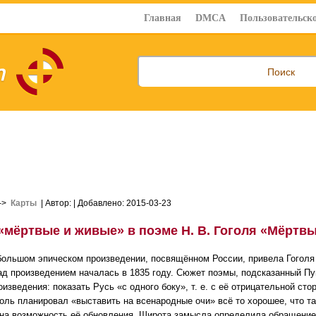
Главная
DMCA
Пользовательско
->
Карты
| Автор:
| Добавлено: 2015-03-23
«мёртвые и живые» в поэме Н. В. Гоголя «Мёртв
большом эпическом произведении, посвящённом России, привела Гогол
ад произведением началась в 1835 году. Сюжет поэмы, подсказанный 
оизведения: показать Русь «с одного боку», т. е. с её отрицательной ст
голь планировал «выставить на всенародные очи» всё то хорошее, что та
на возможность её обновления. Широта замысла определила обращение