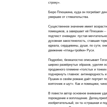
строку».
Бюро Плюшкина, куда он погребает день
умершее от стяжательства.
Существенное значение имеет возрастн
помещиков, а завершает её Плюшкин – 
подтекст очевиден: пустая мечтательно
духовная закостенелость, ставшая торм
идеала, сердцевины, души, по сути, он
движение «птицы-тройки» Руси.
Подробно, безжалостно описывает Гогол
широко развёрнутых образов, уделяя ос
продажного племени «толстых и тонких
подчеркнуть главное: антинародность и
Пушкин в своём романе даёт портрет по
взяточник и шут». Как и помещики, чин
В повести автор основное внимание уде
порождение и воплощение. Делец-приоб
изобретательный, он та «страшная и по