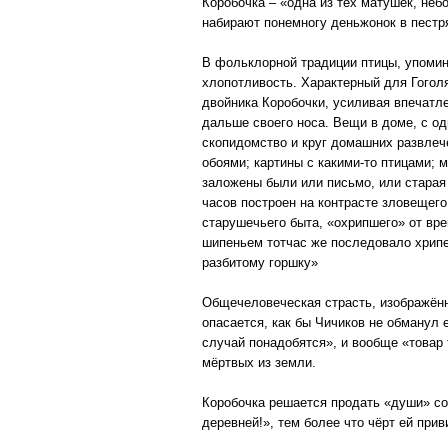
Коробочка – «одна из тех матушек, неб
набирают понемногу деньжонок в пестря
В фольклорной традиции птицы, упомин
хлопотливость. Характерный для Гогол
двойника Коробочки, усиливая впечатл
дальше своего носа. Вещи в доме, с од
скопидомство и круг домашних развлеч
обоями; картины с какими-то птицами;
заложены были или письмо, или старая
часов построен на контрасте зловещег
старушечьего быта, «охрипшего» от вре
шипеньем тотчас же последовало хрипен
разбитому горшку»
Общечеловеческая страсть, изображённ
опасается, как бы Чичиков не обманул 
случай понадобятся», и вообще «товар
мёртвых из земли.
Коробочка решается продать «души» со 
деревней!», тем более что чёрт ей прив