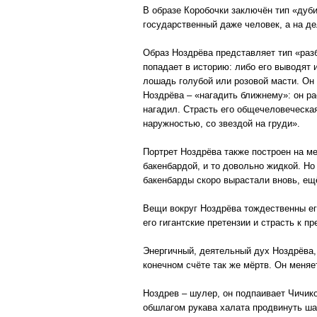
В образе Коробочки заключён тип «дуби
государственный даже человек, а на де
Образ Ноздрёва представляет тип «разб
попадает в историю: либо его выводят 
лошадь голубой или розовой масти. Он 
Ноздрёва – «нагадить ближнему»: он ра
нагадил. Страсть его общечеловеческая,
наружностью, со звездой на груди».
Портрет Ноздрёва также построен на м
бакенбардой, и то довольно жидкой. Но
бакенбарды скоро вырастали вновь, ещ
Вещи вокруг Ноздрёва тождественны его
его гигантские претензии и страсть к 
Энергичный, деятельный дух Ноздрёва,
конечном счёте так же мёртв. Он меняет
Ноздрев – шулер, он подпаивает Чичико
обшлагом рукава халата продвинуть ша