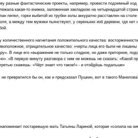
ову разные фантастические проекты, например, провести подземный ход 
 лежала какая-то книжка, заложенная закладкою на четырнадцатой стран
пан пепел, горки выбитой из трубки золы аккуратно расставлен на столе 
оля, а между тем мужики пьянствуют, у сереньких изб деревни, где нет 
бой.
 количественного нагнетания положительного качества: восторженности
ивоположное, отрицательное качество: «черты лица его были не лишены п
ру». В лице его «выражение не только сладкое, но даже приторное, под
о». «В первую минуту разговора с ним не можешь не сказать: «Какой п
ретью скажешь: «Чёрт знает что такое!» - и отойдёшь подальше»
, не превратился бы он, как и предсказал Пушкин, вот в такого Манилова
 напоминает постаревшую мать Татьяны Лариной, которая «солила на зи