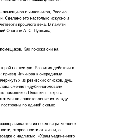
 - помещиков и чиновников, Россию
ки. Сделано это настолько искусно и
четверти прошлого века. В памяти
ий Онегин» А. С. Пушкина,
помещиков. Как похожи они на
торой по шестую. Развития действия в
ю: приезд Чичикова к очередному
ычеркнутых из ревизских списков, душ.
илова сменяет «дубинноголовая»
рею помещиков Плюшкин – скряга,
читателя на сопоставление их между
 построены по единой схеме:
разворачивается из пословицы: человек
ости, оторванности от жизни, о
беседке с надписью: «Храм уединённого