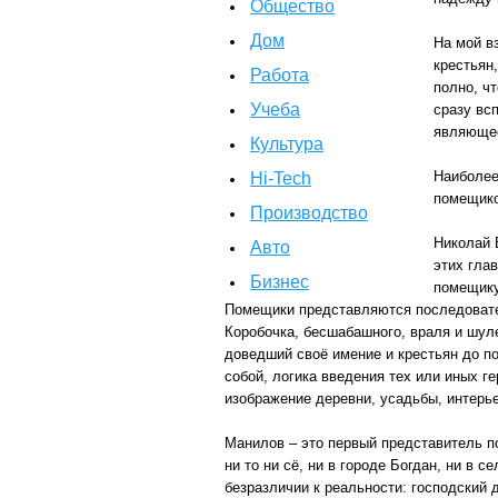
Общество
Дом
На мой в
крестьян
Работа
полно, ч
Учеба
сразу вс
являющее
Культура
Наиболее
Hi-Tech
помещико
Производство
Николай 
Авто
этих гла
Бизнес
помещику
Помещики представляются последовател
Коробочка, бесшабашного, враля и шул
доведший своё имение и крестьян до по
собой, логика введения тех или иных г
изображение деревни, усадьбы, интерь
Манилов – это первый представитель п
ни то ни сё, ни в городе Богдан, ни в
безразличии к реальности: господский 