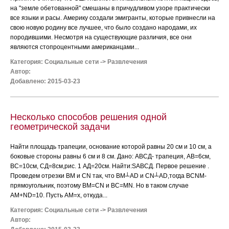
на "земле обетованной" смешаны в причудливом узоре практически
все языки и расы. Америку создали эмигранты, которые привнесли на
свою новую родину все лучшее, что было создано народами, их
породившими. Несмотря на существующие различия, все они
являются стопроцентными американцами...
Категория:
Социальные сети
->
Развлечения
Автор:
Добавлено: 2015-03-23
Несколько способов решения одной
геометрической задачи
Найти площадь трапеции, основание которой равны 20 см и 10 см, а
боковые стороны равны 6 см и 8 см. Дано: АВСД- трапеция, АВ=6см,
ВС=10см, СД=8см,рис. 1 АД=20см. Найти:SАВСД. Первое решение .
Проведем отрезки BM и CN так, что BM┴AD и CN┴AD,тогда BCNM-
прямоугольник, поэтому BM=CN и BC=MN. Но в таком случае
AM+ND=10. Пусть AM=x, откуда...
Категория:
Социальные сети
->
Развлечения
Автор: