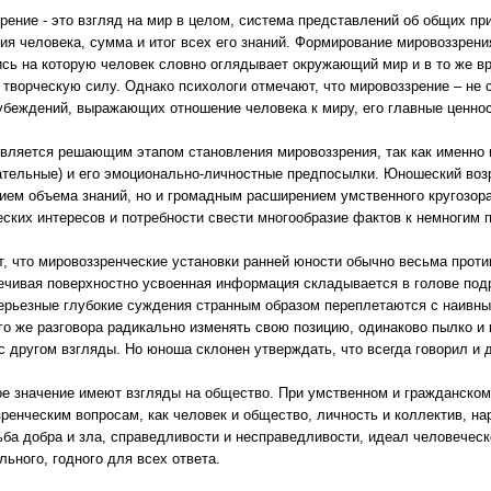
рение - это взгляд на мир в целом, система представлений об общих пр
я человека, сумма и итог всех его знаний. Формирование мировоззрени
сь на которую человек словно оглядывает окружающий мир и в то же вр
 творческую силу. Однако психологи отмечают, что мировоззрение – не 
убеждений, выражающих отношение человека к миру, его главные ценно
вляется решающим этапом становления мировоззрения, так как именно в
ательные) и его эмоционально-личностные предпосылки. Юношеский возр
ием объема знаний, но и громадным расширением умственного кругозора
еских интересов и потребности свести многообразие фактов к немногим 
, что мировоззренческие установки ранней юности обычно весьма проти
ечивая поверхностно усвоенная информация складывается в голове подр
Серьезные глубокие суждения странным образом переплетаются с наивны
того же разговора радикально изменять свою позицию, одинаково пылко и
 другом взгляды. Но юноша склонен утверждать, что всегда говорил и д
 значение имеют взгляды на общество. При умственном и гражданском
ренческим вопросам, как человек и общество, личность и коллектив, н
ьба добра и зла, справедливости и несправедливости, идеал человеческ
льного, годного для всех ответа.