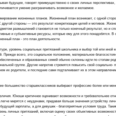
сывая будущее, говорят преимущественно о своих личных перспективах,
личивается умение разграничивать возможное и желаемое.
рмирование жизненных планов. Жизненный план возникает, с одной сторо
С другой стороны — это результат конкретизации целей и мотивов. Жизн
редметом размышлений становится не только конечный результат, но и сп
тивные и субъективные ресурсы, которые ему для этого понадобятся. В 
зненный план - это план деятельности.
туре, уровень социальных притязаний школьника и выбор той или иной 
й. Прежде всего, это социальное положение, материальное благосостоя
обеспеченных и образованных семей обычно склонны идти по стопам род
ональной группе. Другие напротив стремятся повысить свой социально- 
чем их родители, и последние сами подталкивают их в этом направлении
ее большинство старшеклассников выбирают профессию более или мене
зличия. Юноши критичнее оценивают возможности и требовательнее отн
 легче мирятся с неудачами, придавая больше значения устройству лич
будущей зарплаты, а для девушек - благоприятные условия труда. Таки
ень личных притязаний, включая оценку своих объективных возможност