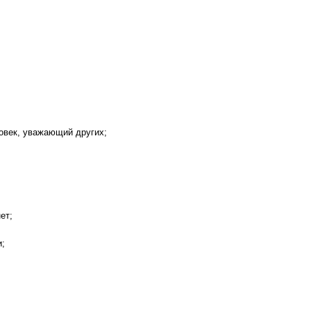
ловек, уважающий других;
ет;
и;