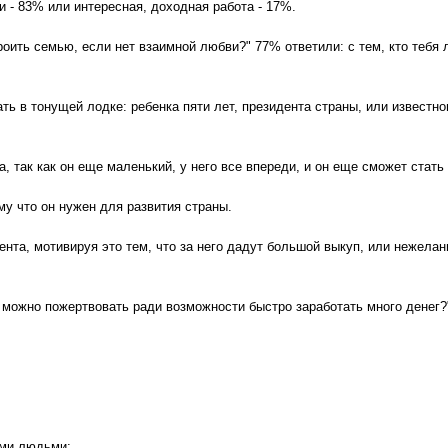
 - 83% или интересная, доходная работа - 17%.
оить семью, если нет взаимной любви?" 77% ответили: с тем, кто тебя л
ать в тонущей лодке: ребенка пяти лет, президента страны, или известн
, так как он еще маленький, у него все впереди, и он еще сможет стать
у что он нужен для развития страны.
ента, мотивируя это тем, что за него дадут большой выкуп, или нежела
 можно пожертвовать ради возможности быстро заработать много денег
ыми людьми;