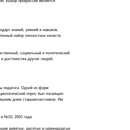
сии. Выбор профессии является
ндарт знаний, умений и навыков,
ленный набор личностных качеств.
ственный, социальный и политический
д и достоинства других людей;
ы педагога. Одной из форм
оциологический опрос был посвящен
няшним днем старшеклассников. Им
в №10, 2002 года.
ющие девятых, десятых и одиннадцатых