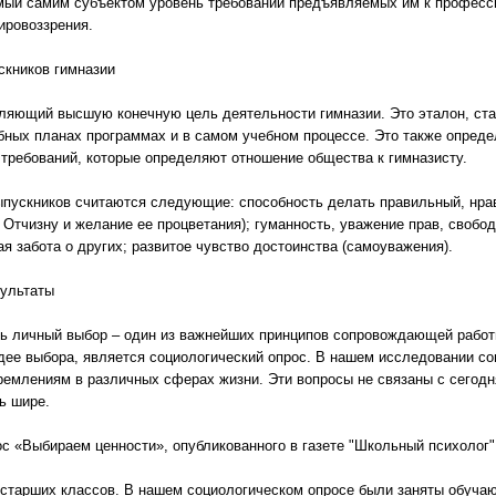
аемый самим субъектом уровень требований предъявляемых им к профес
ровоззрения.
скников гимназии
еляющий высшую конечную цель деятельности гимназии. Это эталон, ста
бных планах программах и в самом учебном процессе. Это также опреде
 требований, которые определяют отношение общества к гимназисту.
пускников считаются следующие: способность делать правильный, нрав
а Отчизну и желание ее процветания); гуманность, уважение прав, свобо
ая забота о других; развитое чувство достоинства (самоуважения).
зультаты
ь личный выбор – один из важнейших принципов сопровождающей работ
дее выбора, является социологический опрос. В нашем исследовании с
ремлениям в различных сферах жизни. Эти вопросы не связаны с сегод
ь шире.
с «Выбираем ценности», опубликованного в газете "Школьный психолог" 
старших классов. В нашем социологическом опросе были заняты обуча