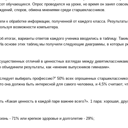
сот обучающихся. Опрос проводился на уроке, но время он занял совсем 
уждений, споров, обмена мнениями среди старшеклассников.
или к обработке информации, полученной от каждого класса. Результаты
пользуя возможности компьютера.
б итогах, варианты ответов каждого ученика вводились в таблицу. Таки
 На основе этих таблиц мы получили следующие диаграммы, в которых р
 существенных отличий в ценностных взглядах между девятиклассниками
ы объединили результаты, как «мнение выпускников гимназии».
 следует выбирать профессию?" 50% всех опрошенных старшеклассников
то она должна быть интересной для самого человека, и 4,5% считают, 
ь «Какая ценность в каждой паре важнее всего?». 1 пара: хорошая, дру
изнь - 71% или крепкое здоровье и долголетие - 29%;