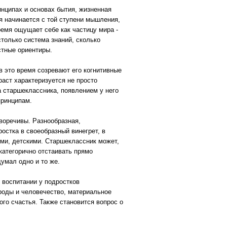
инципах и основах бытия, жизненная
я начинается с той ступени мышления,
емя ощущает себе как частицу мира -
столько система знаний, сколько
стные ориентиры.
 это время созревают его когнитивные
аст характеризуется не просто
 старшеклассника, появлением у него
принципам.
воречивы. Разнообразная,
остка в своеобразный винегрет, в
ми, детскими. Старшеклассник может,
 категорично отстаивать прямо
умал одно и то же.
 воспитании у подростков
ароды и человечество, материальное
ого счастья. Также становится вопрос о