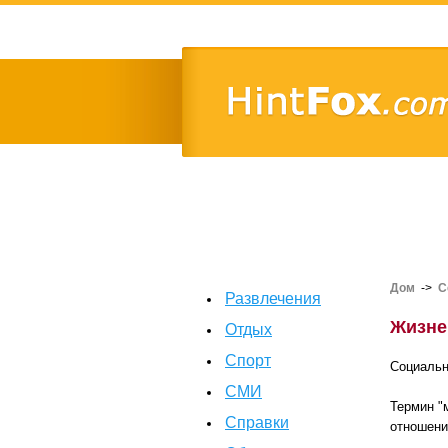
Дом
->
С
Развлечения
Жизне
Отдых
Спорт
Социальн
СМИ
Термин "
Справки
отношени