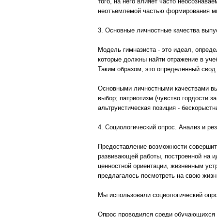
того, на него влияет часто неосознав
неотъемлемой частью формирования ми
3. Основные личностные качества выпу
Модель гимназиста - это идеал, опред
которые должны найти отражение в уче
Таким образом, это определенный свод
Основными личностными качествами вы
выбор; патриотизм (чувство гордости з
альтруистическая позиция - бескорыстн
4. Социологический опрос. Анализ и ре
Предоставление возможности совершит
развивающей работы, построенной на и
ценностной ориентации, жизненным уст
предлагалось посмотреть на свою жизн
Мы использовали социологический опро
Опрос проводился среди обучающихся 