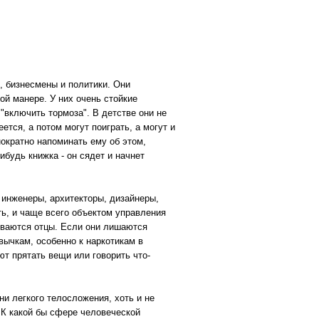
, бизнесмены и политики. Они
ой манере. У них очень стойкие
 "включить тормоза". В детстве они не
ется, а потом могут поиграть, а могут и
нократно напоминать ему об этом,
ибудь книжка - он сядет и начнет
 инженеры, архитекторы, дизайнеры,
ь, и чаще всего объектом управления
зываются отцы. Если они лишаются
вычкам, особенно к наркотикам в
т прятать вещи или говорить что-
и легкого телосложения, хоть и не
. К какой бы сфере человеческой