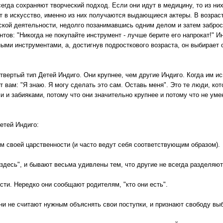
сегда сохраняют творческий подход. Если они идут в медицину, то из ни
т в искусство, именно из них получаются выдающиеся актеры. В возраст
ской деятельности, недолго позанимавшись одним делом и затем заброс
ов: "Никогда не покупайте инструмент - лучше берите его напрокат!" И
ми инструментами, а, достигнув подросткового возраста, он выбирает о
твертый тип Детей Индиго. Они крупнее, чем другие Индиго. Когда им ис
т вам: "Я знаю. Я могу сделать это сам. Оставь меня". Это те люди, к
и и забияками, потому что они значительно крупнее и потому что не ум
етей Индиго:
м своей царственности (и часто ведут себя соответствующим образом).
 здесь", и бывают весьма удивлены тем, что другие не всегда разделяют
сти. Нередко они сообщают родителям, "кто они есть".
они не считают нужным объяснять свои поступки, и признают свободу вы