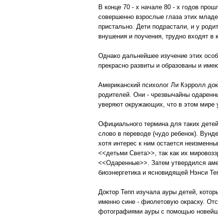
В конце 70 - х начале 80 - х годов пр
совершенно взрослые глаза этих младен
пристально. Дети подрастали, и у роди
внушения и поучения, трудно входят в 
Однако дальнейшее изучение этих особ
прекрасно развиты и образованы и име
Американский психолог Ли Кэрролл док
родителей. Они - чрезвычайны одаренны
уверяют окружающих, что в этом мире 
Официального термина для таких детей
слово в переводе (чудо ребенок). Вунде
хотя интерес к ним остается неизменн
<<детьми Света>>, так как их мировоз
<<Одаренные>>. Затем утвердился амер
биоэнергетика и ясновидящей Нэнси Те
Доктор Тепп изучала ауры детей, котор
именно сине - фиолетовую окраску. От
фотографиями ауры с помощью новейший