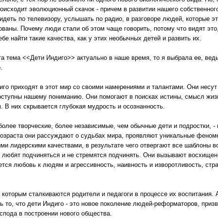
роисходит эволюционный скачок - причем в развитии нашего собственног
идеть по телевизору, услышать по радио, в разговоре людей, которые э
ованы. Почему люди стали об этом чаще говорить, потому что видят это,
ебе найти такие качества, как у этих необычных детей и развить их.
эта тема <<Дети Индиго>> актуально в наше время, то я выбрала ее, вед
.
иго приходят в этот мир со своими намерениями и талантами. Они несут
оступны нашему пониманию. Они помогают в поисках истины, смысл жиз
м. В них скрывается глубокая мудрость и осознанность.
 более творческие, более независимые, чем обычные дети и подростки, -
возраста они рассуждают о судьбах мира, проявляют уникальные феном
ми лидерскими качествами, в результате чего отвергают все шаблоны в
е любят подчиняться и не стремятся подчинять. Они вызывают восхищен
ется любовь к людям и агрессивность, наивность и изворотливость, стра
с которым сталкиваются родители и педагоги в процессе их воспитания. 
ь то, что дети Индиго - это новое поколение людей-реформаторов, при
спода в построении нового общества.