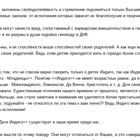
их заложены свободолюбивость и стремление подчиняться только Высши
нных законов, от исполнения которых зависит их благополучие и творче
 могут нанести вред, сопоставимый с варварским вмешательством в ген
 в их разумы и души подобно генокоду в ДНК.
ны, и их способности выше способностей своих родителей. А как еще м
 своих родителей. Ведь этим детям приходится жить в гораздо более с
 том, что не совсем верно говорить только о детях Индиго, так как Инд
го - Младенцы>>. Понятие <<Индиго>> не имеет возрастных рамок, да и
ьше - Микеланджело, Ломоносов, Да Винчи, Аристотель и т. д. Для свое
вовало. Единственным отличием нашего времени от прошлого, является то
больше, они стали заметнее и внимание им уделяется более пристально
, подумайте - не относится ли эта тема к вам лично?! Ведь Индиго можно 
о исполнения!
Дети Индиго>> существует в наше время среди нас.
ои мысли по этому поводу. Они могут отличаться от Ваших, и это совер