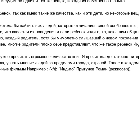
и судим об одних и тех же вещах, исходя из собственного опыта.
бенок, так как имею такие же качества, как и эти дети, но некоторые ве
, хотела бы найти таких людей, которые отличались своей особенностью,
се, что касается их поведения и если ребенок индиго, то, как с ним обща
о, каждый родитель, хотя бы мимолетно слышавший о новом поколении д
нее, многие родители плохо себе представляют, что же такое ребенок Ин
нужно прочитать огромное количество книг. Я прочитала достаточно лит
ю, узнать мнение людей за пределами города, страной. Также в каждом
ные фильмы Например : (х/ф "Индиго" Прыгунов Роман (режиссёр)).