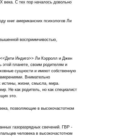
Х века. С тех пор началось довольно
оду книг американских психологов Ли
овышенной восприимчивостью,
 <<Дети Индиго>> Ли Кэрролл и Джен
ь этой планете, своим родителям и
духовные сущности и имеют собственную
намерениями. Внимательно
х истины, жизни, смысла, мира.
ир. Не как родитель, но как специалист
ющих это.
 века, позволяющие в высокочастотном
анных газоразрядных свечений. ГВР -
 пальцев человека в высокочастотном