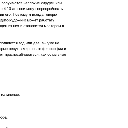
х получаются неплохие хирурги или
е 4-10 лет они могут перепробовать
ив его. Поэтому я всегда говорю
ндиго-художник может работать
дин из них и становится мастером в
полняется год или два, вы уже не
оторые несут в мир новые философии и
еют приспосабливаться, как остальные
 их мнение.
бора.