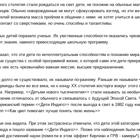
ошлого столетия стали рождаться на свет дети, не похожие на обычных м
цев. Обычно новорожденные не могут сфокусировать взгляд, но эти же 
телей возникала масса проблем в общении с ними: не хотят учиться в ш
контакт со сверстниками, но очень способны и талантливы.
ых детей поразило ученых. Их умственные способности оказались чрезв
ют знания, намного превосходящие школьную программу.
азал, что эти дети по интеллектуальным способностям и познанию мира
е существа с особой программой жизни, о которой сами эти дети прекра
у них есть чрезвычайно важная миссия, высшее предназначение.
 долго не существовало, их называли по-разному. Раньше их называли
ркинды были во все века, но к концу ХХ столетия восторги вокруг этого
ым. Например, <<Детьми нового тысячелетия>> стали называть за необы
зрение отличалось от обычного и связывалось с будущей Эпохой Света.
иканский термин <<Дети Индиго>> после выхода в свет в 1982 году кни
пп <<Как цвет помогает лучше понять твою жизнь>>
ые она видела. При этом экстрасенсы отмечали, что дети этой категори
сюда и пошло название <<Дети Индиго>>. Позже эти наблюдения были н
 достижений науки (помогли в этом эффект Кирлиан и ГРВ - камеры*).