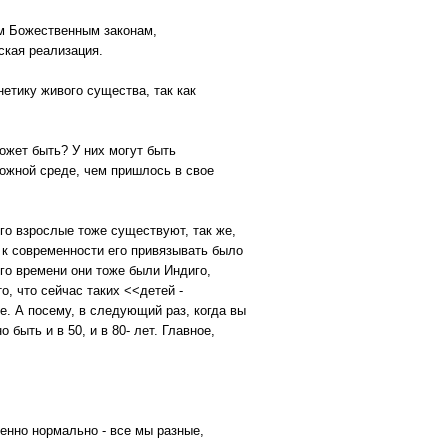
м Божественным законам,
ская реализация.
етику живого существа, так как
ожет быть? У них могут быть
ложной среде, чем пришлось в свое
иго взрослые тоже существуют, так же,
 к современности его привязывать было
го времени они тоже были Индиго,
, что сейчас таких <<детей -
е. А посему, в следующий раз, когда вы
быть и в 50, и в 80- лет. Главное,
шенно нормально - все мы разные,