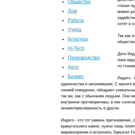
Общество
глазах п
Дом
можно ув
задейств
Работа
хотят в с
Учеба
Так как 
Культура
общество
Hi-Tech
Дети Инд
Производство
пока нед
по глаза
Авто
Бизнес
Индиго -
одиночества и непонимания. С малого 
линией поведения, обладают уникальны
так же, как с обычными людьми. Они н
внутренне противоречивы, в них сочета
незаинтересованность в других.
Индиго - это тот камень преткновения, 
краеугольного камня, нужно лишь понят
мировоззрение и исполнить Замысел Го