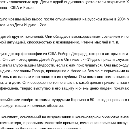
т человеческих аур. Дети с аурой индигового цвета стали открытием Х
енно - США и Китае.
иго чрезвычайно вырос после опубликования на русском языке в 2004 г
>> и <<Дети Индиго - 2>>.
 детей других поколений. Они обладают высокоразвитым сознанием и п
ой интуицией, способностью к ясновидению, чтение мыслей и т. п.
диго доктор философии из США Роберт Джерард, которого авторы книги
. Он сам - отец двоих Детей Индиго Он пишет: <<Индиго пришли служит
носители глубочайшей Мудрости, если к ним прислушаться. Они высоко
ндиго - посланцы Творца, пришедшие с Небес на Землю с серьезными 
тесь к их словам и взгляните в их глубины. Они помогают нам в поиска
ны, эти дети. Они совершенно точно знают, с какой целью пришил в наш м
о феномена, твердо выступаю в его защиту и очень ценю людей, понима
оссийскими изобретателями- супругами Кирлиан в 50 - е годы прошлого
е вокруг живых и неживых объектов.
й комплекс, основанный на визуализации и компьютерной обработке вызв
 компьютера, в реальном масштабе времени, изменения свечения вокруг
 абсолютно безопасны для здоровья человека.