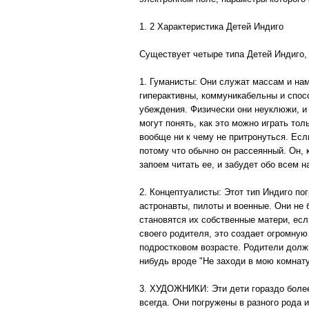
1. 2 Характеристика Детей Индиго
Существует четыре типа Детей Индиго,
1. Гуманисты: Они служат массам и нам
гиперактивны, коммуникабельны и спосо
убеждения. Физически они неуклюжи, и п
могут понять, как это можно играть тол
вообще ни к чему не притронуться. Есл
потому что обычно он рассеянный. Он, к
запоем читать ее, и забудет обо всем н
2. Концептуалисты: Этот тип Индиго по
астронавты, пилоты и военные. Они не
становятся их собственные матери, есл
своего родителя, это создает огромную
подростковом возрасте. Родители должн
нибудь вроде "Не заходи в мою комнату
3. ХУДОЖНИКИ: Эти дети гораздо более
всегда. Они погружены в разного рода 