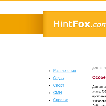
Дом
->
С
Развлечения
Особе
Отдых
Спорт
Данная р
знать. О
СМИ
проблема
Справки
<<Нового
Действит