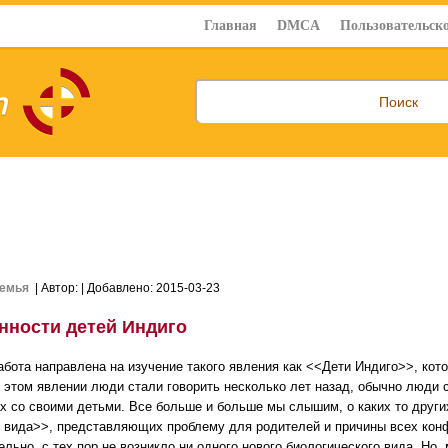
Главная
DMCA
Пользовательско
емья
| Автор:
| Добавлено: 2015-03-23
нности детей Индиго
абота направлена на изучение такого явления как <<Дети Индиго>>, кот
б этом явлении люди стали говорить несколько лет назад, обычно люди с
х со своими детьми. Все больше и больше мы слышим, о каких то других
 вида>>, представляющих проблему для родителей и причины всех конф
ельно, с тех пор не возникло ни одного нового биологического вида. Но,