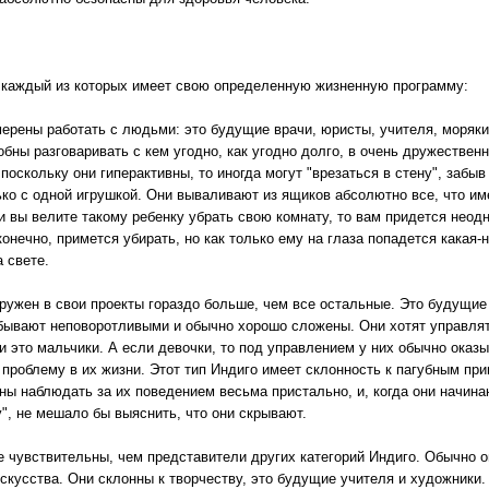
 каждый из которых имеет свою определенную жизненную программу:
ерены работать с людьми: это будущие врачи, юристы, учителя, моряки
бны разговаривать с кем угодно, как угодно долго, в очень дружественн
оскольку они гиперактивны, то иногда могут "врезаться в стену", забыв
ько с одной игрушкой. Они вываливают из ящиков абсолютно все, что име
и вы велите такому ребенку убрать свою комнату, то вам придется неод
онечно, примется убирать, но как только ему на глаза попадется какая-н
а свете.
гружен в свои проекты гораздо больше, чем все остальные. Это будущие
 бывают неповоротливыми и обычно хорошо сложены. Они хотят управлят
и это мальчики. А если девочки, то под управлением у них обычно ока
 проблему в их жизни. Этот тип Индиго имеет склонность к пагубным при
ы наблюдать за их поведением весьма пристально, и, когда они начинаю
", не мешало бы выяснить, что они скрывают.
 чувствительны, чем представители других категорий Индиго. Обычно он
искусства. Они склонны к творчеству, это будущие учителя и художники