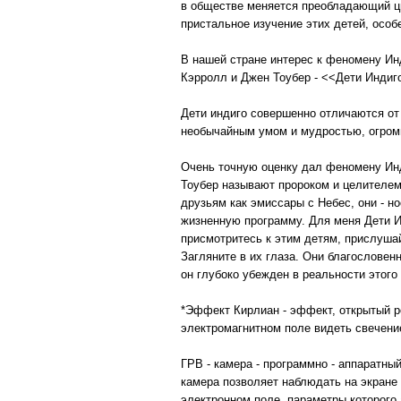
в обществе меняется преобладающий цве
пристальное изучение этих детей, особ
В нашей стране интерес к феномену Инд
Кэрролл и Джен Тоубер - <<Дети Индиго
Дети индиго совершенно отличаются от
необычайным умом и мудростью, огромн
Очень точную оценку дал феномену Ин
Тоубер называют пророком и целителем
друзьям как эмиссары с Небес, они - 
жизненную программу. Для меня Дети И
присмотритесь к этим детям, прислушай
Загляните в их глаза. Они благословен
он глубоко убежден в реальности этог
*Эффект Кирлиан - эффект, открытый р
электромагнитном поле видеть свечени
ГРВ - камера - программно - аппаратны
камера позволяет наблюдать на экране
электронном поле, параметры которого