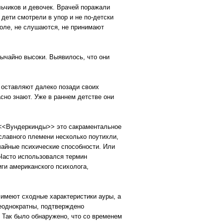
альчиков и девочек. Врачей поражали
дети смотрели в упор и не по-детски
коле, не слушаются, не принимают
ычайно высоки. Выявилось, что они
 оставляют далеко позади своих
сно знают. Уже в раннем детстве они
 <<Вундеркинды>> это сакраментальное
 славного племени несколько поутихли,
чайные психические способности. Или
 Часто использовался термин
ги американского психолога,
и имеют сходные характеристики ауры, а
еоднократны, подтверждено
 Так было обнаружено, что со временем