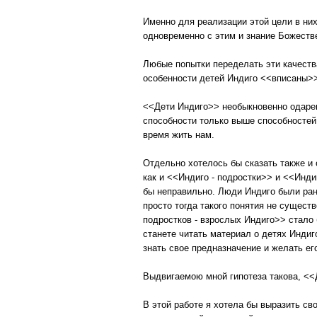
Именно для реализации этой цели в н
одновременно с этим и знание Божестве
Любые попытки переделать эти качества
особенности детей Индиго <<вписаны>>
<<Дети Индиго>> необыкновенно одарен
способности только выше способностей
время жить нам.
Отдельно хотелось бы сказать также и о
как и <<Индиго - подростки>> и <<Инди
бы неправильно. Люди Индиго были ран
просто тогда такого понятия не сущест
подростков - взрослых Индиго>> стало 
станете читать материал о детях Индиго
знать свое предназначение и желать ег
Выдвигаемою мной гипотеза такова, <<
В этой работе я хотела бы выразить св