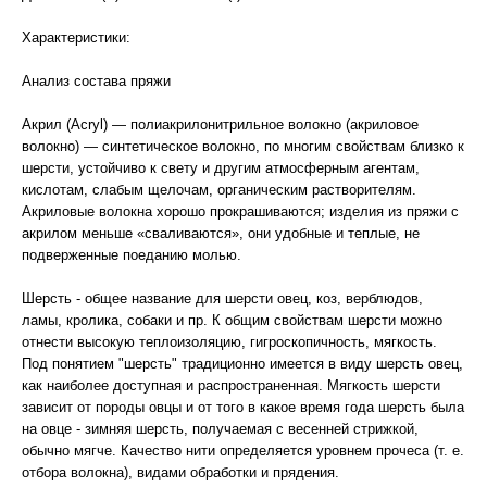
Характеристики:
Анализ состава пряжи
Акрил (Acryl) — полиакрилонитрильное волокно (акриловое
волокно) — синтетическое волокно, по многим свойствам близко к
шерсти, устойчиво к свету и другим атмосферным агентам,
кислотам, слабым щелочам, органическим растворителям.
Акриловые волокна хорошо прокрашиваются; изделия из пряжи с
акрилом меньше «сваливаются», они удобные и теплые, не
подверженные поеданию молью.
Шерсть - общее название для шерсти овец, коз, верблюдов,
ламы, кролика, собаки и пр. К общим свойствам шерсти можно
отнести высокую теплоизоляцию, гигроскопичность, мягкость.
Под понятием "шерсть" традиционно имеется в виду шерсть овец,
как наиболее доступная и распространенная. Мягкость шерсти
зависит от породы овцы и от того в какое время года шерсть была
на овце - зимняя шерсть, получаемая с весенней стрижкой,
обычно мягче. Качество нити определяется уровнем прочеса (т. е.
отбора волокна), видами обработки и прядения.