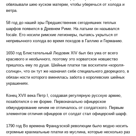
обвязывали шею куском материи, чтобы уберечься от холода и
ветра.
58 год до нашей эры Предшественник сегодняшних теплых
шарфов появился в Древнем Риме. На латыни он назывался
focale. Его носили римские легионеры, пытаясь укрыться от
непривычного холода во время походов в Галлию и Германию.
1650 год Блистательный Людовик XIV был без ума от всего
красивого и необычного, поэтому это хорватское новшество
пришлось ему по душе. Шейные платки так восхитили «короля-
солнце», что он тут же назначил себе специального дворецкого, в
обязан ности которого вменялась забота о королевских шейных
украшениях.
Конец XVII века Петр I, создавая регулярную русскую армию,
позаботился о ее форме. Первоначально офицерское
обмундирование ничем не отличалось от солдатского. Первым
элементом отличия офицеров от солдат стал офицерский шарф.
1790 год Во времена Французской революции было модно носить
огромные крахмальные платки из муслина, которые несколько раз