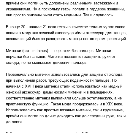
причём они могли быть дополнены различными застёжками и
украшениями. Ну а поскольку гетры попали в гардероб женщины,
они просто обязаны были стать модными. Так и случилось.
В конце 20 - начале 21 века гетры в качестве теплых чулок снова
вошли в моду как женский аксессуар и/или аксессуар для танцев,
позволяющий быстро разогревать мышцы ног во время репетиций.
Митенки (фр. mitaines) — перчатки без пальцев. Митенки
перчатки без пальцев. Митенки позволяют защитить руки от
холода, но не сковывают движения пальцев.
Первоначально митенки использовались для защиты от холода
при выполнении работ, требующих подвижности пальцев. Но
начиная с XVIII века митенки стали использоваться как модный
женский аксессуар, дамы носили митенки и в помещениях,
соответственно митенки выполняли больше эстетическую, а не
практическую функцию. Такая мода продержалась и в XIX веке.
Использовались как простые вязаные митенки, так и кружевные,
причём они могли по длине доходить как до середины руки, так и
до локтя.