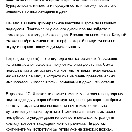
буржуазности, мягкости и неразумности, и потому носить его
решались только женщины и дети.
Начало XXI века Триумфальное шествие шарфа по мировым
подиумам. Практически у любого дизайнера вы найдете в
коллекции этот модный аксессуар. Вариантов множество. Каждый
сможет выбрать именно тот шарф, который придется вам по
вкусу и выразит вашу индивидуальность.
Гетры (фр. guêtre) - это вид одежды, который как бы заменяет
голенища сапог, закрывая ногу от коленей до ступни. Сама
подошва при этом остается открытой. Гетрами такая одежда
называются сейчас, а когда-то она не очень презентабельно
именовалась «наголенками», гамашами и даже штиблетами.
В далёкие 17-18 века эти самые гамаши были очень популярным
видом одежды у европейских мужчин, носящих короткие брюки –
кюлоты. Тогда гамаши выполняли почти исключительно
«утепляющую ноги» функцию. Если мы заглянем в историю
поглубже, то увидим древних воинов в кожаных гетрах (или
крагах), которые защищали ноги от ранений. На другом
континенте мы встретили бы гетры уже на женских ножках,