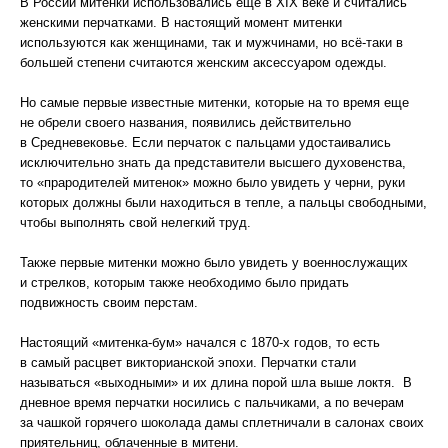
В России митенки использовались ещё в XIX веке и считались
женскими перчатками. В настоящий момент митенки
используются как женщинами, так и мужчинами, но всё-таки в
большей степени считаются женским аксессуаром одежды.
Но самые первые известные митенки, которые на то время еще
не обрели своего названия, появились действительно
в Средневековье. Если перчаток с пальцами удостаивались
исключительно знать да представители высшего духовенства,
то «прародителей митенок» можно было увидеть у черни, руки
которых должны были находиться в тепле, а пальцы свободными,
чтобы выполнять свой нелегкий труд.
Также первые митенки можно было увидеть у военнослужащих
и стрелков, которым также необходимо было придать
подвижность своим перстам.
Настоящий «митенка-бум» начался с 1870-х годов, то есть
в самый расцвет викторианской эпохи. Перчатки стали
называться «выходными» и их длина порой шла выше локтя. В
дневное время перчатки носились с пальчиками, а по вечерам
за чашкой горячего шоколада дамы сплетничали в салонах своих
приятельниц, облаченные в митени.