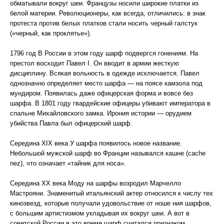
обматывали вокруг шеи. Французы носили широкие платки из
белой материи. Революционеры, как всегда, отличились: в знак
протеста против белых платков cтали носить черный галстук
(«черный, как проклятье»).
1796 год В России в этом году шарф подвергся гонениям. На
престол восходит Павел I. Он вводит в армии жесткую
дисциплину. Всякая вольность в одежде исключается. Павел
однозначно определяет место шарфа — на поясе камзола под
мундиром. Появилась даже офицерская форма и вовсе без
шарфа. В 1801 году гвардейские офицеры убивают императора в
спальне Михайловского замка. Ирония истории — орудием
убийства Павла был офицерский шарф.
Середина XIX века У шарфа появилось новое название.
Небольшой мужской шарф во Франции назывался кашне (сache
nez), что означает «тайник для носа».
Середина XX века Моду на шарфы возродил Марчелло
Мастрояни. Знаменитый итальянский актер относился к числу тех
кинозвезд, которые получали удовольствие от ноше ния шарфов,
с большим артистизмом укладывая их вокруг шеи. А вот в
советской России в это время шарф считался признаком