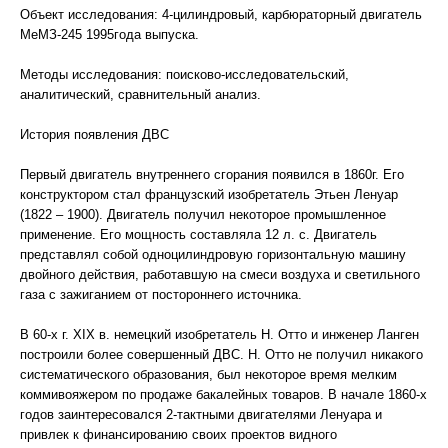
Объект исследования: 4-цилиндровый, карбюраторный двигатель
МеМЗ-245 1995года выпуска.
Методы исследования: поисково-исследовательский,
аналитический, сравнительный анализ.
История появления ДВС
Первый двигатель внутреннего сгорания появился в 1860г. Его
конструктором стал французский изобретатель Этьен Ленуар
(1822 – 1900). Двигатель получил некоторое промышленное
применение. Его мощность составляла 12 л. с. Двигатель
представлял собой одноцилиндровую горизонтальную машину
двойного действия, работавшую на смеси воздуха и светильного
газа с зажиганием от постороннего источника.
В 60-х г. XIX в. немецкий изобретатель Н. Отто и инженер Ланген
построили более совершенный ДВС. Н. Отто не получил никакого
систематического образования, был некоторое время мелким
коммивояжером по продаже бакалейных товаров. В начале 1860-х
годов заинтересовался 2-тактными двигателями Ленуара и
привлек к финансированию своих проектов видного