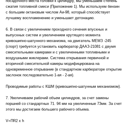
посадочного места головки к цилиндру, мы уменьшаем степень
сжатия топливной смеси (Приложение 1). Мы используем бензин
с большим октановым числом Аи-98, который способствует
лучшему воспламенению и уменьшает детонацию.
6. В связи с увеличением проходного сечения впускных и
выпускных систем и увеличением крутящего момента
кривошипно-шатунного механизма, на двигатель МЕМЗ -245
(спорт) требуется установить карбюратор ДААЗ-21081 с двумя
смесительными камерами и с увеличенными топливными и
воздушными жиклерами. Система открывания первичной и
вторичной смесительной камеры модифицирована на
одновременное открывание (в стандартном карбюраторе открытие
заслонок последовательно 1-ая - 2-ая).
Проводимые работы с КШМ (кривошипно-шатунным механизмом).
7. Увеличиваем рабочий объем цилиндров, за счет замены
поршней со стандартных 71. 94 мм на увеличенные 73мм. За счет
этого мы достигаем большего рабочего объема.
V=ПR2 х h