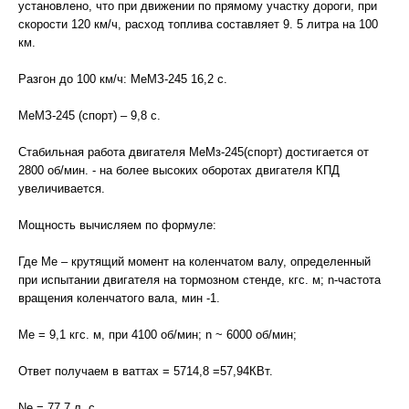
установлено, что при движении по прямому участку дороги, при
скорости 120 км/ч, расход топлива составляет 9. 5 литра на 100
км.
Разгон до 100 км/ч: МеМЗ-245 16,2 с.
МеМЗ-245 (спорт) – 9,8 с.
Стабильная работа двигателя МеМз-245(спорт) достигается от
2800 об/мин. - на более высоких оборотах двигателя КПД
увеличивается.
Мощность вычисляем по формуле:
Где Mе – крутящий момент на коленчатом валу, определенный
при испытании двигателя на тормозном стенде, кгс. м; n-частота
вращения коленчатого вала, мин -1.
Ме = 9,1 кгс. м, при 4100 об/мин; n ~ 6000 об/мин;
Ответ получаем в ваттах = 5714,8 =57,94КВт.
Nе = 77,7 л. с.