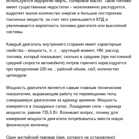
используются недорогие нефть, соляровое масло. Такое топливо
имеет существенные недостатки – неэкономично расходуется,
выделяет малое количество энергии и большое посторонних
токсичных веществ, за счет чего уменьшается КПД и
увеличивается вероятность поломки двигателя или выхлопной
системы.
Каждый двигатель внутреннего сгорания имеет характерные
свойства – мощность, л. с. ; крутящий момент, НМ; расход
топлива, который показывает, сколько в среднем (при постоянной
средней скорости автомобиля) литров горючего израсходуется
при преодолении 100 км. ; рабочий объем, см3; количество
цилиндров.
Мощность двигателя является самым главным техническим
показателем, выражающим работу по перемещению тела,
совершаемую двигателем за единицу времени. Мощность
измеряется в лошадиных силах. Лошадиная сила – единица
мощности, равная 735,5 Вт. Возникает вопрос, почему для
измерения мощности двигателя потребовалось ввести новую
физическую величину.
Один английский пивовар (имя, которого не установлено)