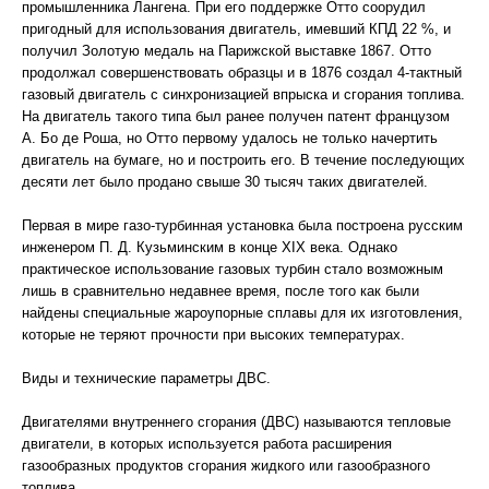
промышленника Лангена. При его поддержке Отто соорудил
пригодный для использования двигатель, имевший КПД 22 %, и
получил Золотую медаль на Парижской выставке 1867. Отто
продолжал совершенствовать образцы и в 1876 создал 4-тактный
газовый двигатель с синхронизацией впрыска и сгорания топлива.
На двигатель такого типа был ранее получен патент французом
А. Бо де Роша, но Отто первому удалось не только начертить
двигатель на бумаге, но и построить его. В течение последующих
десяти лет было продано свыше 30 тысяч таких двигателей.
Первая в мире газо-турбинная установка была построена русским
инженером П. Д. Кузьминским в конце XIX века. Однако
практическое использование газовых турбин стало возможным
лишь в сравнительно недавнее время, после того как были
найдены специальные жароупорные сплавы для их изготовления,
которые не теряют прочности при высоких температурах.
Виды и технические параметры ДВС.
Двигателями внутреннего сгорания (ДВС) называются тепловые
двигатели, в которых используется работа расширения
газообразных продуктов сгорания жидкого или газообразного
топлива.