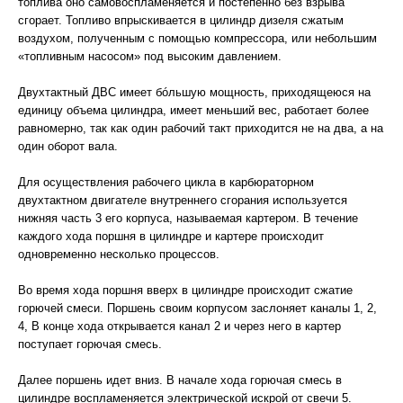
топлива оно самовоспламеняется и постепенно без взрыва
сгорает. Топливо впрыскивается в цилиндр дизеля сжатым
воздухом, полученным с помощью компрессора, или небольшим
«топливным насосом» под высоким давлением.
Двухтактный ДВС имеет бóльшую мощность, приходящеюся на
единицу объема цилиндра, имеет меньший вес, работает более
равномерно, так как один рабочий такт приходится не на два, а на
один оборот вала.
Для осуществления рабочего цикла в карбюраторном
двухтактном двигателе внутреннего сгорания используется
нижняя часть 3 его корпуса, называемая картером. В течение
каждого хода поршня в цилиндре и картере происходит
одновременно несколько процессов.
Во время хода поршня вверх в цилиндре происходит сжатие
горючей смеси. Поршень своим корпусом заслоняет каналы 1, 2,
4, В конце хода открывается канал 2 и через него в картер
поступает горючая смесь.
Далее поршень идет вниз. В начале хода горючая смесь в
цилиндре воспламеняется электрической искрой от свечи 5.