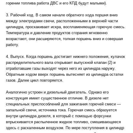
горении топлива работа ДВС и его КПД будут малыми).
3. Рабочий ход. В самом начале обратного хода поршня вниз
между электродами свечи, расположенными в верхней части
цилиндра, проскакивает искра, воспламеняющая горючую смесь.
Температура и давление продуктов сгорания мгновенно
возрастают, они расширяются, толкая поршень вниз и совершая
работу.
4. Выпуск. Когда поршень достигает нижнего положения, кулачок
распределительного вала открывает выпускной клапан (2) и
отработавшие газы выходят через него из цилиндра наружу.
Обратным ходом вверх поршень вытесняет из цилиндра остатки
газов. Далее цикл повторяется.
Аналогично устроен и дизельный двигатель. Однако его
конструкция имеет существенное отличие. В дизеле нет
специальных приспособлений для зажигания горючей смеси —
запальной свечи, источника тока. Горючая смесь образуется
внутри цилиндра дизеля, в который с помощью форсунки
впрыскивается распыленное жидкое топливо, смешивающееся
здесь с раскаленным воздухом. По мере поступления в цилиндр