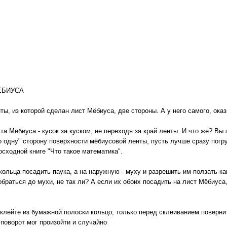
ЁБИУСА
ы, из которой сделан лист Мёбиуса, две стороны. А у него самого, оказ
та Мёбиуса - кусок за куском, не переходя за край ленты. И что же? Вы
о одну" сторону поверхности мёбиусовой ленты, пусть лучше сразу погру
осходной книге "Что такое математика".
ольца посадить паука, а на наружную - муху и разрешить им ползать ка
обраться до мухи, не так ли? А если их обоих посадить на лист Мёбиуса
клейте из бумажной полоски кольцо, только перед склеиванием повернит
 поворот мог произойти и случайно