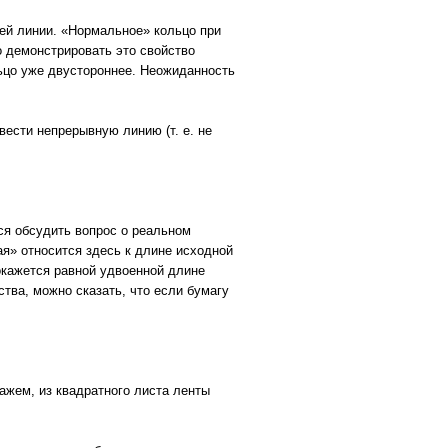
ней линии. «Нормальное» кольцо при
о демонстрировать это свойство
льцо уже двустороннее. Неожиданность
вести непрерывную линию (т. е. не
ся обсудить вопрос о реальном
я» относится здесь к длине исходной
окажется равной удвоенной длине
тва, можно сказать, что если бумагу
ажем, из квадратного листа ленты