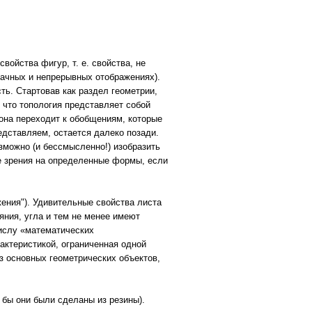
ойства фигур, т. е. свойства, не
ачных и непрерывных отображениях).
ь. Стартовав как раздел геометрии,
 что топология представляет собой
она переходит к обобщениям, которые
едставляем, остается далеко позади.
озможно (и бессмысленно!) изобразить
ке зрения на определенные формы, если
жения"). Удивительные свойства листа
ояния, угла и тем не менее имеют
числу «математических
актеристикой, ограниченная одной
з основных геометрических объектов,
 бы они были сделаны из резины).