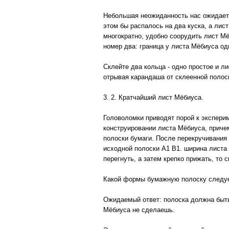
Небольшая неожиданность нас ожидает 
этом бы распалось на два куска, а лис
многократно, удобно соорудить лист М
номер два: граница у листа Мёбиуса одн
Склейте два кольца - одно простое и ли
отрывая карандаша от склеенной полоск
3. 2. Кратчайший лист Мёбиуса.
Головоломки приводят порой к экспери
конструировании листа Мёбиуса, приче
полоски бумаги. После перекручивания
исходной полоски А1 В1. ширина листа 
перегнуть, а затем крепко прижать, то
Какой формы бумажную полоску следует
Ожидаемый ответ: полоска должна быть
Мёбиуса не сделаешь.