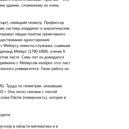
бна зданию, сложенному из очень
йпциг), немецкий геометр. Профессор
рию систему координат и аналитические
тановил общее понятие проективного
уществование односторонних
ст» Мёбиусу помогла служанка, сшившая
динанд Мёбиус (1790-1868), ученик К.
этом листе. Семь лет он дожидался
временно с Мёбиусом изобрел этот лист
генского университета. Свою работу он
5). Труды по геометрии, оказавшие
2 г. Она тесно связана с лентой
ова Fläche (поверхность), которое в
одели.
угозор в области математики и в