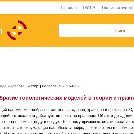
Главная
DMCA
Пользовательско
ода и красота
| Автор:
| Добавлено: 2015-03-23
бразие топологических моделей в теории и практ
ий нас мир многообразен, сложен, загадочен, красочен и прекрасен. Од
ющий его механизм действует по простым правилам. Об этом догадалис
сего огонь, землю, воду и воздух. То, к чему применяются эти простые 
ляются,- это окружающие нас объекты природы, которые мы в своём с
. Математические модели могут быть очень простыми, простыми, сложн