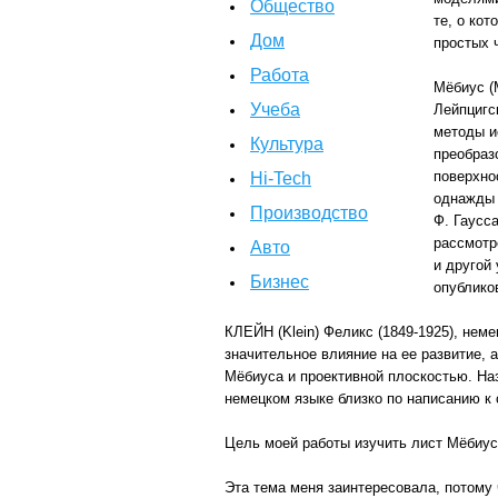
Общество
те, о ко
Дом
простых 
Работа
Мёбиус (
Учеба
Лейпцигс
методы и
Культура
преобраз
поверхно
Hi-Tech
однажды 
Производство
Ф. Гаусс
рассмотр
Авто
и другой
Бизнес
опубликов
КЛЕЙН (Klein) Феликс (1849-1925), нем
значительное влияние на ее развитие, 
Мёбиуса и проективной плоскостью. Наз
немецком языке близко по написанию к 
Цель моей работы изучить лист Мёбиус
Эта тема меня заинтересовала, потому 