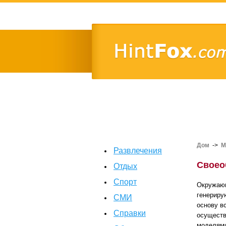
Дом
->
М
Развлечения
Своео
Отдых
Спорт
Окружающ
генериру
СМИ
основу в
Справки
осуществ
моделями