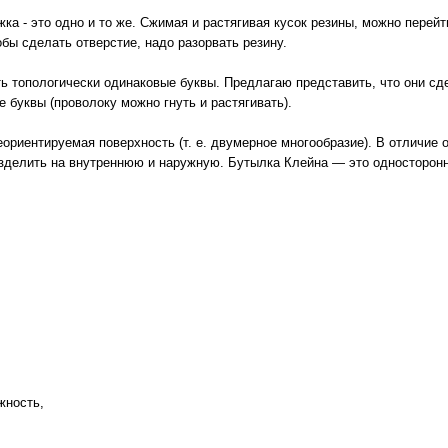
жка - это одно и то же. Сжимая и растягивая кусок резины, можно перейти
обы сделать отверстие, надо разорвать резину.
ь топологически одинаковые буквы. Предлагаю представить, что они сд
 буквы (проволоку можно гнуть и растягивать).
риентируемая поверхность (т. е. двумерное многообразие). В отличие 
разделить на внутреннюю и наружную. Бутылка Клейна — это односторонн
.
жность,