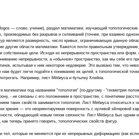
ogos — слово, учение), раздел математики, изучающий топологические св
производимых без разрывов и склеиваний (точнее, при взаимно однозн
ур являются размерность, число кривых, ограничивающих данную област
ие другие области математики. Кажется почти правильным утверждение,
ои собственные цели. Исходя из непрерывности пространства или форм, 
ониманию непрерывности, а «обычное» пространство, как мы себе его пр
тинок, испытывая к ним некоторое недоверие. Это вызвано тем, что нев
 нам будет легче подойти к пониманию их целей, к топологической точ
 потрогать. Например, лист Мёбиуса и бутылку Клейна.
ти математики под названием "топология" (по-другому - "геометрия поло
рону, - не связаны с его положением в пространстве, с понятиями расст
нием таких свойств занимается топология. Лист Мёбиуса относиться к 
ки зрения — это неориентируемая поверхность с нулевой эйлеровой хар
рхности, обладающей новым типом связности. Лист Мёбиуса был одним и
 как теперь принято говорить, топологических свойств фигур.
и тел, которые не меняются при их непрерывных деформациях (как если