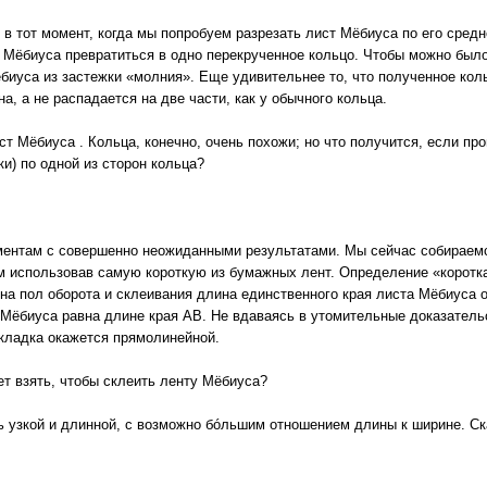
в тот момент, когда мы попробуем разрезать лист Мёбиуса по его сред
т Мёбиуса превратиться в одно перекрученное кольцо. Чтобы можно был
ёбиуса из застежки «молния». Еще удивительнее то, что полученное ко
а, а не распадается на две части, как у обычного кольца.
ст Мёбиуса . Кольца, конечно, очень похожи; но что получится, если про
и) по одной из сторон кольца?
ментам с совершенно неожиданными результатами. Мы сейчас собираем
м использовав самую короткую из бумажных лент. Определение «коротка
 на пол оборота и склеивания длина единственного края листа Мёбиуса 
Мёбиуса равна длине края АВ. Не вдаваясь в утомительные доказательс
 складка окажется прямолинейной.
 взять, чтобы склеить ленту Мёбиуса?
 узкой и длинной, с возможно бóльшим отношением длины к ширине. Ск