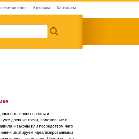
е соглашение
Авторам
Контакты
ике
нако его основы просты и
ь уже древние греки, положившие в
правила и законы или посредством чего
ознании имитируем идеализированными
ыми и очень сложными. Простые – это