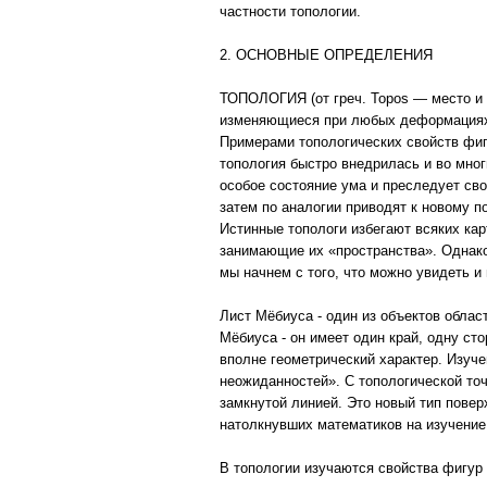
частности топологии.
2. ОСНОВНЫЕ ОПРЕДЕЛЕНИЯ
ТОПОЛОГИЯ (от греч. Topos — место и l
изменяющиеся при любых деформациях, 
Примерами топологических свойств фиг
топология быстро внедрилась и во мног
особое состояние ума и преследует св
затем по аналогии приводят к новому п
Истинные топологи избегают всяких кар
занимающие их «пространства». Однако
мы начнем с того, что можно увидеть и
Лист Мёбиуса - один из объектов облас
Мёбиуса - он имеет один край, одну сто
вполне геометрический характер. Изуче
неожиданностей». С топологической точ
замкнутой линией. Это новый тип пове
натолкнувших математиков на изучение,
В топологии изучаются свойства фигур 