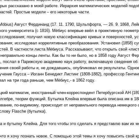
торых рассказано в моей работе. Иерархия математических моделей подо
частей. Простые модели – его некоторые части.
Möbius) Август Фердинанд (17. 11. 1790, Шульпфорта, — 26. 9. 1868, Ле
кого университета (с 1816). Мёбиус впервые ввёл в проективную геомет
сследования; получил новую классификацию кривых и поверхностей, ус
ования; исследовал коррелятивные преобразования. Установил (1858) с
стей. В частности листа Мёбиуса. Рассказывают, что открыть свой «ли
неправильно концы ленты. Как бы то ни было, но в 1858 году Август Фер
а, послал в Парижскую академию наук работу, включавшую сведения об 
ения своей работы и, не дождавшись, опубликовал ее результаты. Одно
 ученик Гаусса – Иоганн Бенедикт Листинг (1808-1882), профессор Гентин
ал на три года раньше, чем Мёбиус,- в 1862 году.
ецкий математик, иностранный член-корреспондент Петербургской АН (189
алгебре, теории функций. Бутылка Клейна впервые была описана им в 188
вание, по-видимому, происходит от неправильного перевода немецкого сл
слову Flasche (бутылка).
а и бутылку Клейна. Для того чтобы это сделать я представлю вам их м
что я хочу познать новое. С помощью этой темы я хочу повысить свой кр