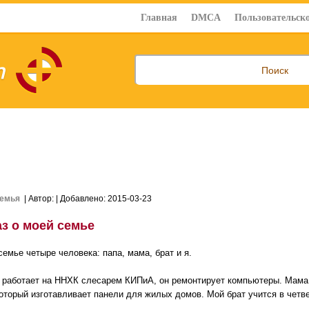
Главная
DMCA
Пользовательско
емья
| Автор:
| Добавлено: 2015-03-23
аз о моей семье
семье четыре человека: папа, мама, брат и я.
 работает на ННХК слесарем КИПиА, он ремонтирует компьютеры. Мама
который изготавливает панели для жилых домов. Мой брат учится в четв