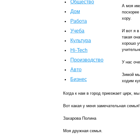
Общество
А моя им
Дом
поскорее
хору.
Работа
Учеба
И вот я в
такая он
Культура
хорошо уч
учительн
Hi-Tech
Производство
У нас оч
Авто
Зимой мы
Бизнес
ходим ку
Когда к нам в город приезжает цирк, м
Вот какая у меня замечательная семья!
Захарова Полина
Моя дружная семья.