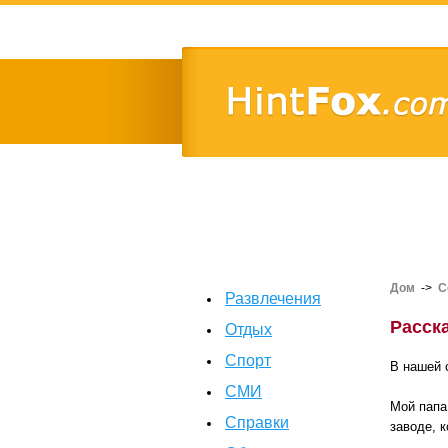
Дом
->
С
Развлечения
Расск
Отдых
Спорт
В нашей 
СМИ
Мой папа
Справки
заводе, 