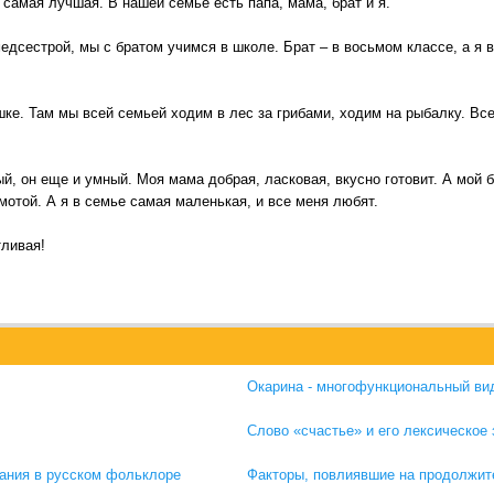
самая лучшая. В нашей семье есть папа, мама, брат и я.
едсестрой, мы с братом учимся в школе. Брат – в восьмом классе, а я 
ке. Там мы всей семьей ходим в лес за грибами, ходим на рыбалку. Вс
, он еще и умный. Моя мама добрая, ласковая, вкусно готовит. А мой 
мотой. А я в семье самая маленькая, и все меня любят.
ливая!
Окарина - многофункциональный ви
Слово «счастье» и его лексическое
ания в русском фольклоре
Факторы, повлиявшие на продолжит