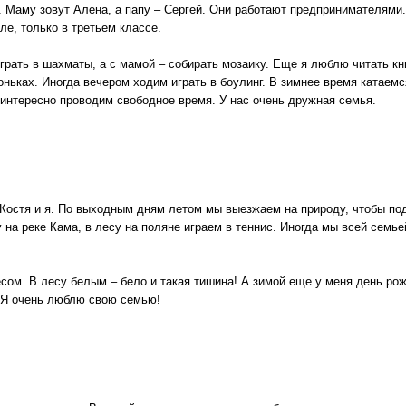
я. Маму зовут Алена, а папу – Сергей. Они работают предпринимателями
ле, только в третьем классе.
грать в шахматы, а с мамой – собирать мозаику. Еще я люблю читать кн
оньках. Иногда вечером ходим играть в боулинг. В зимнее время катаем
 интересно проводим свободное время. У нас очень дружная семья.
т Костя и я. По выходным дням летом мы выезжаем на природу, чтобы п
на реке Кама, в лесу на поляне играем в теннис. Иногда мы всей семьей
ом. В лесу белым – бело и такая тишина! А зимой еще у меня день рож
 Я очень люблю свою семью!