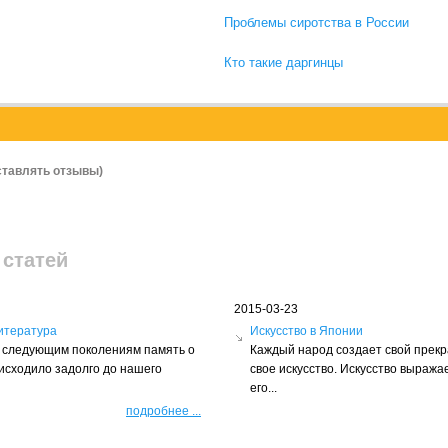
Проблемы сиротства в России
Кто такие даргинцы
ставлять отзывы)
 статей
2015-03-23
итература
Искусство в Японии
ть следующим поколениям память о
Каждый народ создает свой прек
оисходило задолго до нашего
свое искусство. Искусство выражае
его...
подробнее
...