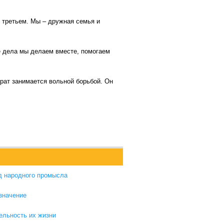
в третьем. Мы – дружная семья и
е дела мы делаем вместе, помогаем
брат занимается вольной борьбой. Он
д народного промысла
 значение
ельность их жизни