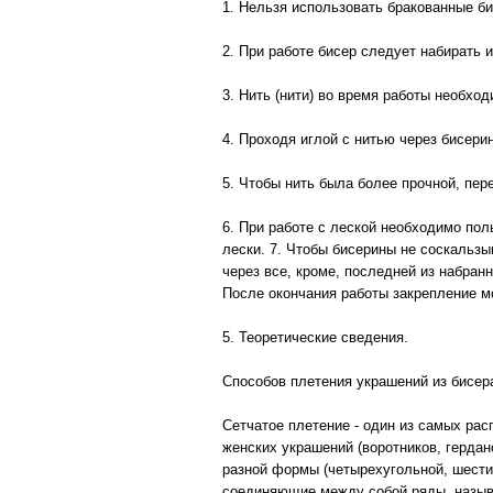
1. Нельзя использовать бракованные б
2. При работе бисер следует набирать и
3. Нить (нити) во время работы необход
4. Проходя иглой с нитью через бисери
5. Чтобы нить была более прочной, пе
6. При работе с леской необходимо пол
лески. 7. Чтобы бисерины не соскальзы
через все, кроме, последней из набран
После окончания работы закрепление мо
5. Теоретические сведения.
Способов плетения украшений из бисер
Сетчатое плетение - один из самых рас
женских украшений (воротников, гердан
разной формы (четырехугольной, шести
соединяющие между собой ряды, назыв