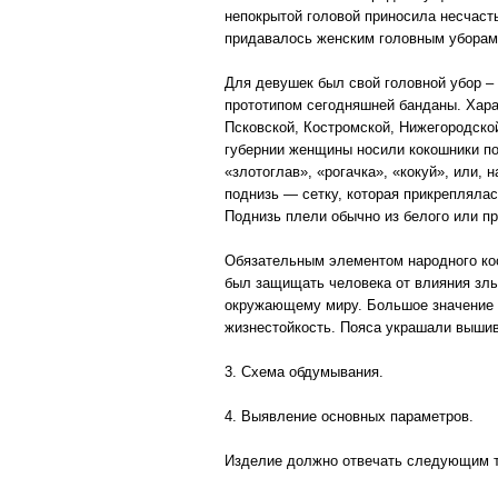
непокрытой головой приносила несчасть
придавалось женским головным уборам (
Для девушек был свой головной убор – с
прототипом сегодняшней банданы. Харак
Псковской, Костромской, Нижегородско
губернии женщины носили кокошники по
«злотоглав», «рогачка», «кокуй», или,
поднизь — сетку, которая прикрепляла
Поднизь плели обычно из белого или пр
Обязательным элементом народного ко
был защищать человека от влияния злы
окружающему миру. Большое значение 
жизнестойкость. Пояса украшали вышив
3. Схема обдумывания.
4. Выявление основных параметров.
Изделие должно отвечать следующим 