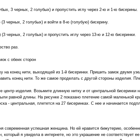
убых, 3 черных, 2 голубых) и пропустить иглу через 2-ю и 1-ю бисерины.
) (3 черных, 2 голубых) и войти в 8-ю (голубую) бисерину.
9) (3 черных, 2 голубых) и пропустить иглу через 13-ю и 12-ю бисеринки.
ество раз.
мок с обеих сторон
 на конец нити, выходящей из 1-й бисеринки. Пришить замок двумя узе
авить конец нити. То же самое проделать с другой стороны изделия. Пл
е центр изделия. Возьмите длинную нитку и от центральной бисеринки н
были равной длины. На рисунке 2 показано плетение самой маленькой кр
ска - центральная, плетется на 27 бисеринках. С нее и начинается подп
ня современная успешная женщина. Но ей нравится бижутерию, особенн
н, который я увидела в интернете, но это украшение не соответствует ее