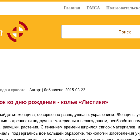
Главная
DMCA
Пользовательско
ода и красота
| Автор:
| Добавлено: 2015-03-23
ок ко дню рождения - колье «Листики»
найдется женщина, совершенно равнодушная к украшениям. Женщины ук
елью в древности подручные материалы в первозданном, необработанном 
, ракушки, растения. С течением времени ширился список материалов, и
риалы подвергались все большей обработке, технологии изготовления у
нные техники, школы и стили. Но украшения так и остались, наверно,