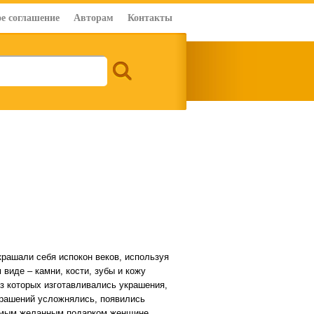
е соглашение
Авторам
Контакты
рашали себя испокон веков, используя
виде – камни, кости, зубы и кожу
з которых изготавливались украшения,
крашений усложнялись, появились
 самым желанным подарком женщине.