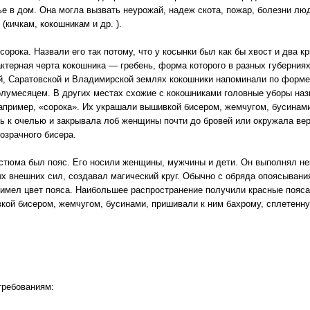
е в дом. Она могла вызвать неурожай, надеж скота, пожар, болезни лю
кичкам, кокошникам и др. ).
орока. Назвали его так потому, что у косынки был как бы хвост и два к
терная черта кокошника — гребень, форма которого в разных губерниях
й, Саратовской и Владимирской землях кокошники напоминали по форме
лумесяцем. В других местах схожие с кокошниками головные уборы наз
 например, «сорока». Их украшали вышивкой бисером, жемчугом, бусинам
сь к очелью и закрывала лоб женщины почти до бровей или окружала ве
озрачного бисера.
стюма был пояс. Его носили женщины, мужчины и дети. Он выполнял н
х внешних сил, создавал магический круг. Обычно с обряда опоясывани
имел цвет пояса. Наибольшее распространение получили красные пояса
кой бисером, жемчугом, бусинами, пришивали к ним бахрому, сплетенну
требованиям: