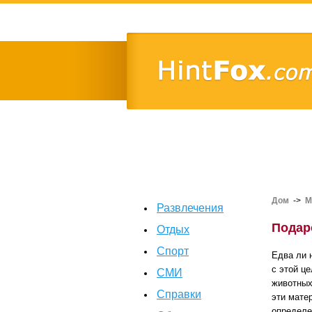
Дом
->
М
Развлечения
Подар
Отдых
Спорт
Едва ли 
с этой ц
СМИ
животных
Справки
эти мате
определе