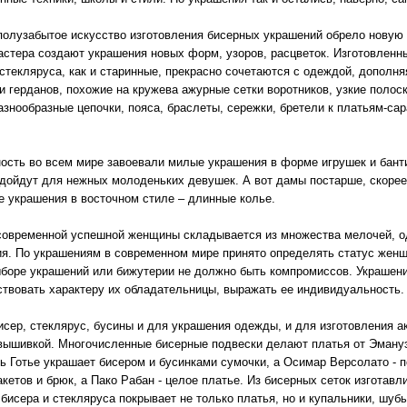
полузабытое искусство изготовления бисерных украшений обрело новую
астера создают украшения новых форм, узоров, расцветок. Изготовленн
 стекляруса, как и старинные, прекрасно сочетаются с одеждой, дополн
 и герданов, похожие на кружева ажурные сетки воротников, узкие поло
азнообразные цепочки, пояса, браслеты, сережки, бретели к платьям-са
ость во всем мире завоевали милые украшения в форме игрушек и банти
дойдут для нежных молоденьких девушек. А вот дамы постарше, скорее
е украшения в восточном стиле – длинные колье.
современной успешной женщины складывается из множества мелочей, о
я. По украшениям в современном мире принято определять статус женщ
ыборе украшений или бижутерии не должно быть компромиссов. Украшени
ствовать характеру их обладательницы, выражать ее индивидуальность.
ер, стеклярус, бусины и для украшения одежды, и для изготовления 
вышивкой. Многочисленные бисерные подвески делают платья от Эману
 Готье украшает бисером и бусинками сумочки, а Осимар Версолато - п
кетов и брюк, а Пако Рабан - целое платье. Из бисерных сеток изготав
бисера и стекляруса покрывает не только платья, но и купальники, шубы