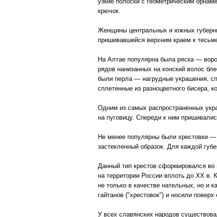
узкие полоски с геометрическим орнам
крючок.
Женщины центральных и южных губерний
пришивавшейся верхним краем к тесьме
На Алтае популярна была ряска — ворот
рядов нанизанных на конский волос б
были перла — нагрудные украшения, сп
сплетенные из разноцветного бисера, к
Одним из самых распространенных укра
на пуговицу. Спереди к ним пришивалис
Не менее популярны были хрестовки — 
застекленный образок. Для каждой губе
Данный тип крестов сформировался во в
на территории России вплоть до XX в.
не только в качестве нательных, но и 
гайтанов ("хрестовок") и носили поверх
У всех славянских народов существова