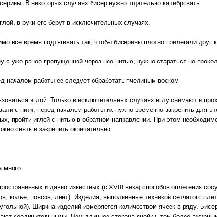
исерины. В некоторых случаях бисер нужно тщательно калибровать.
глой, в руки его берут в исключительных случаях.
имо все время подтягивать так, чтобы бисерины плотно прилегали друг к
ну с уже ранее пропущенной через нее нитью, нужно стараться не прокол
ред началом работы ее следует обработать пчелиным воском
ьзоваться иглой. Только в исключительных случаях иглу снимают и про
вали с нити, перед началом работы их нужно временно закрепить для эт
ных, пройти иглой с нитью в обратном направлении. При этом необходим
жно снять и закрепить окончательно.
а много.
пространенных и давно известных (с XVIII века) способов оплетения сос
ов, колье, поясов, лент). Изделия, выполненные техникой сетчатого пле
угольной). Ширина изделий измеряется количеством ячеек в ряду. Бисе
ают соединительными. Чем длиннее сторона ячейки, тем более ажурным