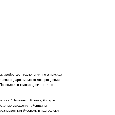
 изобретают технологии, но в поисках
вливая подарок маме ко дню рождения,
еребирая в голове идеи того что я
алось? Начиная с 18 века, бисер и
образные украшения. Женщины
разноцветным бисером, и подгорлоки -