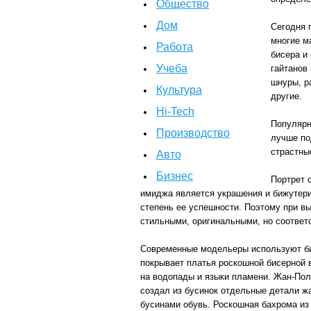
Общество
Дом
Сегодня 
многие м
Работа
бисера и
Учеба
гайтанов
шнуры, р
Культура
другие.
Hi-Tech
Популярн
Производство
лучше по
страстны
Авто
Бизнес
Портрет 
имиджа является украшения и бижутери
степень ее успешности. Поэтому при в
стильными, оригинальными, но соответ
Современные модельеры используют бис
покрывает платья роскошной бисерной 
на водопады и языки пламени. Жан-Поль
создал из бусинок отдельные детали жа
бусинами обувь. Роскошная бахрома из 