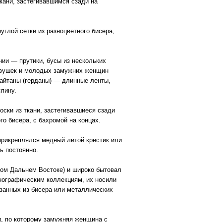
кани, застегивавшимся сзади на
глой сетки из разноцветного бисера,
нии — прутики, бусы из нескольких
евушек и молодых замужних женщин
айтаны (герданы) — длинные ленты,
пину.
ски из ткани, застегивавшиеся сзади
го бисера, с бахромой на концах.
прикреплялся медный литой крестик или
ь постоянно.
ском Дальнем Востоке) и широко бытовал
нографическим коллекциям, их носили
изанных из бисера или металлических
, по которому замужняя женщина с