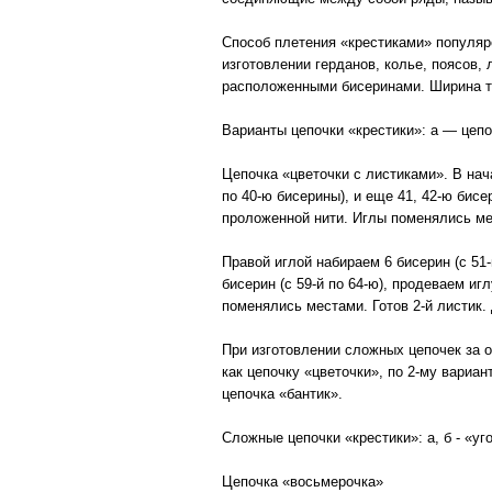
Способ плетения «крестиками» популяре
изготовлении герданов, колье, поясов,
расположенными бисеринами. Ширина та
Варианты цепочки «крестики»: а — цепо
Цепочка «цветочки с листиками». В нач
по 40-ю бисерины), и еще 41, 42-ю бисе
проложенной нити. Иглы поменялись ме
Правой иглой набираем 6 бисерин (с 51-
бисерин (с 59-й по 64-ю), продеваем иг
поменялись местами. Готов 2-й листик.
При изготовлении сложных цепочек за о
как цепочку «цветочки», по 2-му вариан
цепочка «бантик».
Сложные цепочки «крестики»: а, б - «уго
Цепочка «восьмерочка»