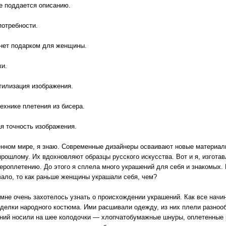
не поддается описанию.
потребности.
анет подарком для женщины.
ки.
тилизация изображения.
ехнике плетения из бисера.
я точность изображения.
нном мире, я знаю. Современные дизайнеры осваивают новые материалы,
рошлому. Их вдохновляют образцы русского искусства. Вот и я, изгота
ероплетению. До этого я сплела много украшений для себя и знакомых. П
вало, то как раньше женщины украшали себя, чем?
мне очень захотелось узнать о происхождении украшений. Как все начин
тделки народного костюма. Ими расшивали одежду, из них плели разно
рний носили на шее колодочки — хлопчатобумажные шнуры, оплетенные 