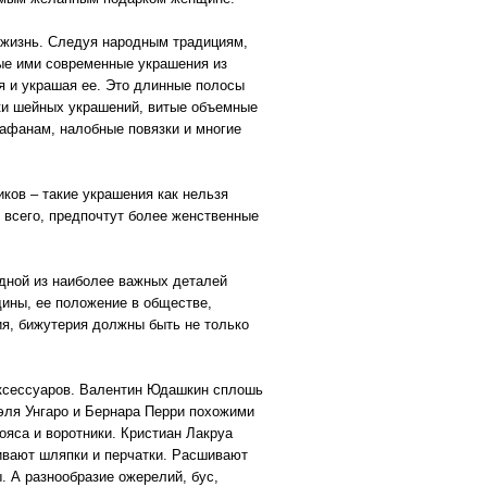
 жизнь. Следуя народным традициям,
ые ими современные украшения из
яя и украшая ее. Это длинные полосы
ски шейных украшений, витые объемные
рафанам, налобные повязки и многие
ков – такие украшения как нельзя
 всего, предпочтут более женственные
дной из наиболее важных деталей
ины, ее положение в обществе,
я, бижутерия должны быть не только
аксессуаров. Валентин Юдашкин сплошь
эля Унгаро и Бернара Перри похожими
ояса и воротники. Кристиан Лакруа
ливают шляпки и перчатки. Расшивают
. А разнообразие ожерелий, бус,