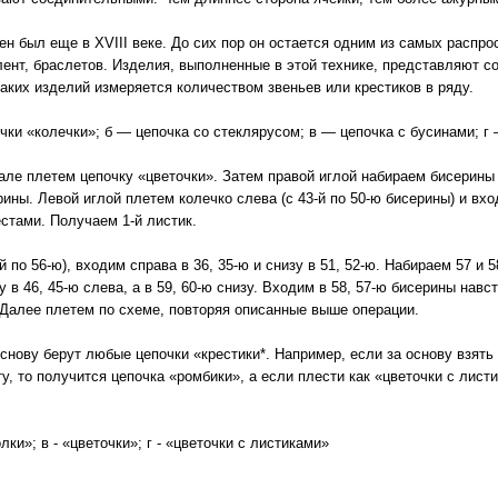
н был еще в XVIII веке. До сих пор он остается одним из самых распр
 лент, браслетов. Изделия, выполненные в этой технике, представляют с
ких изделий измеряется количеством звеньев или крестиков в ряду.
чки «колечки»; б — цепочка со стеклярусом; в — цепочка с бусинами; г
але плетем цепочку «цветочки». Затем правой иглой набираем бисерины 
рины. Левой иглой плетем колечко слева (с 43-й по 50-ю бисерины) и вх
стами. Получаем 1-й листик.
й по 56-ю), входим справа в 36, 35-ю и снизу в 51, 52-ю. Набираем 57 и
лу в 46, 45-ю слева, а в 59, 60-ю снизу. Входим в 58, 57-ю бисерины нав
 Далее плетем по схеме, повторяя описанные выше операции.
снову берут любые цепочки «крестики*. Например, если за основу взять
ту, то получится цепочка «ромбики», а если плести как «цветочки с листи
лки»; в - «цветочки»; г - «цветочки с листиками»