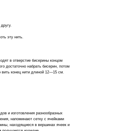
 другу.
оть эту нить.
ходят в отверстие бисерины концом
ого достаточно набрать бисерин, потом
о вить конец нити длиной 12—15 см.
удов и изготовления разнообразных
тения, напоминают сетку с ячейками
рины, находящиеся в вершинах ячеек и
 получается изделие.