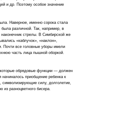
дей и др. Поэтому особое значение
рыла. Наверное, именно сорока стала
 была различной. Так, например, в
 наконечник стрелы. В Симбирской же
ывались «каблучок», «наклон»,
и. Почти все головные уборы имели
рхнюю часть лица пышной оборкой.
екоторые обрядовые функции — должен
я начиналось приобщение ребенка к
, символизирующие силу, долголетие,
ю из разноцветного бисера.