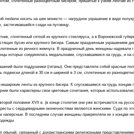
ентом, сплетенные разноцветным бисером, пришитые к узким лентам из т
 любили носить на шее монисто — нагрудное украшение в виде полукру
, застегивавшейся сзади на пуговицу.
ник, сплетенный сеткой из крупного стекляруса, а в Воронежской губер
лестящих бусин или крупного бисера. Самым праздничным украшением д
летенные из речного жемчуга. В праздничный день женщины надевали г
онцы которых соединялись медальонами, спускавшимися на грудь, и на с
шений были поддушники (гитаны). Они представляли собой красные поло
ь подвески длиной в 30 см и шириной в 3 см, сплетенные из разноцветно
неширокие ленты из крупного бисера. К спускавшимся на грудь концам 
рнии были характерны свои цветовые сочетания, которые использовалис
торой половине XVII в. (в конце столетия они уже встречаются на рус
 Кресты с сердцевидными оконечностями являются женскими. Судя по эт
как наперсные. В последнем случае женщины прикрепляли их к концам н
 одежды.
л обычай, связанный с дохристианскими религиозными представлениями