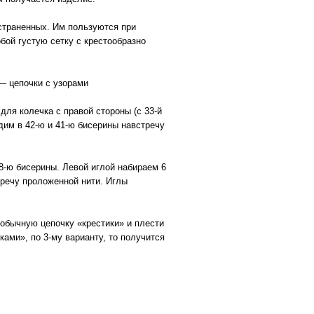
остраненных. Им пользуются при
обой густую сетку с крестообразно
 — цепочки с узорами
для колечка с правой стороны (с 33-й
одим в 42-ю и 41-ю бисерины навстречу
 58-ю бисерины. Левой иглой набираем 6
стречу проложенной нити. Иглы
 обычную цепочку «крестики» и плести
ками», по 3-му варианту, то получится