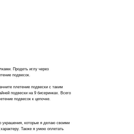
лками. Продеть иглу через
етение подвесок.
ачните плетение подвески с таким
айней подвески на 9 бисеринках. Всего
летение подвесок к цепочке.
о украшения, которые я делаю своими
 характеру. Также я умею оплетать