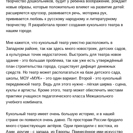
творчество дошкольников, будит у ребёнка воображение, рождает
новые образы, которые положительно влияют на развитие детей:
расширяется кругозор, развивается речь, моторика рук,
прививается любовь к русскому народному и литературному
творчеству. Я разработала проект создания кукольного театра в
нашем городе.
Мне кажется, что кукольный театр уместно расположить в
Западном районе, так как здесь много новостроек, детских садов,
а культурных точек недостаточно. Выстроить для театра новое
здание - это большая проблема, так как уже есть утверждённый
план строительства города, существует дефицит денежных
средств. Но театр может располагаться на базе детского сада,
школы, МОУ «МУК» - это один вариант. Второй - это кукольный
передвижной театр. Ведь для этого нужно - лёгкая ширма - сцена,
куклы и артисты. Кроме этого, театр может обеспечить местами
практики учащихся педагогического класса Межшкольного
учебного комбината.
Кукольный театр имеет очень большую историю, и в нашей
стране он появился очень давно. По просторам России бродило
много странствующих актёров. Одни приходили с востока, из
Азии, другие - с запада, из Европы. Принесённое ими искусство