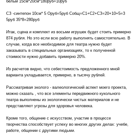
белый 15см*20см*180руб=10руб
СЗ -синтепон 10см* 5 Оруб=5руб Собщ=С1+С2+СЗ=20+10+5=3
5руб 35*8=280руб
Итак, сцена и комплект из восьми игрушек будет стоить примерно
874 рубля. Но это если всю работу выполнять самостоятельно. В
случае, когда все необходимое для театра нужно будет
заказывать в специальных организациях, то к полученной
стоимости нужно добавить примерно 20%.
Из расчетов видно, что себестоимость предложенного мной
варианта укладывается, примерно, в тысячу рублей.
Рассматривая эколого - валеологический аспект моего проекта,
можно сказать , что все элементы передвижного кукольного
театра выполнены из экологически чистых материалов и не
представляют угрозы для здоровья человека.
Кроме того, общение с искусством, участие в процессе
творчества способствует успеху во многих других делах: учебе,
работе, общении с другими людьми.