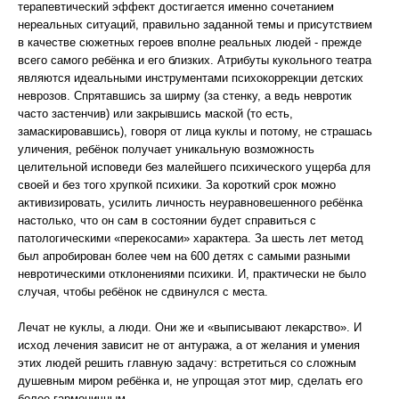
терапевтический эффект достигается именно сочетанием
нереальных ситуаций, правильно заданной темы и присутствием
в качестве сюжетных героев вполне реальных людей - прежде
всего самого ребёнка и его близких. Атрибуты кукольного театра
являются идеальными инструментами психокоррекции детских
неврозов. Спрятавшись за ширму (за стенку, а ведь невротик
часто застенчив) или закрывшись маской (то есть,
замаскировавшись), говоря от лица куклы и потому, не страшась
уличения, ребёнок получает уникальную возможность
целительной исповеди без малейшего психического ущерба для
своей и без того хрупкой психики. За короткий срок можно
активизировать, усилить личность неуравновешенного ребёнка
настолько, что он сам в состоянии будет справиться с
патологическими «перекосами» характера. За шесть лет метод
был апробирован более чем на 600 детях с самыми разными
невротическими отклонениями психики. И, практически не было
случая, чтобы ребёнок не сдвинулся с места.
Лечат не куклы, а люди. Они же и «выписывают лекарство». И
исход лечения зависит не от антуража, а от желания и умения
этих людей решить главную задачу: встретиться со сложным
душевным миром ребёнка и, не упрощая этот мир, сделать его
более гармоничным.