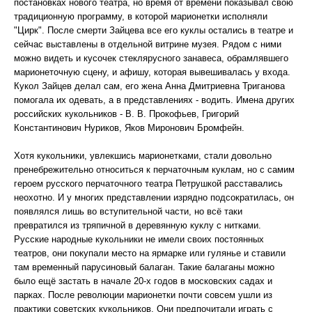
постановках нового театра, но время от времени показывал свою
традиционную программу, в которой марионетки исполняли
"Цирк". После смерти Зайцева все его куклы остались в театре и
сейчас выставлены в отдельной витрине музея. Рядом с ними
можно видеть и кусочек стеклярусного занавеса, обрамлявшего
марионеточную сцену, и афишу, которая вывешивалась у входа.
Кукол Зайцев делал сам, его жена Анна Дмитриевна Триганова
помогала их одевать, а в представлениях - водить. Имена других
российских кукольников - В. В. Прокофьев, Григорий
Константинович Нуриков, Яков Миронович Бромфейн.
Хотя кукольники, увлекшись марионетками, стали довольно
пренебрежительно относиться к перчаточным куклам, но с самим
героем русского перчаточного театра Петрушкой расставались
неохотно. И у многих представлении изрядно подсократилась, он
появлялся лишь во вступительной части, но всё таки
превратился из тряпичной в деревянную куклу с нитками.
Русские народные кукольники не имели своих постоянных
театров, они покупали место на ярмарке или гулянье и ставили
там временный парусиновый балаган. Такие балаганы можно
было ещё застать в начале 20-х годов в московских садах и
парках. После революции марионетки почти совсем ушли из
практики советских кукольников. Они предпочитали играть с