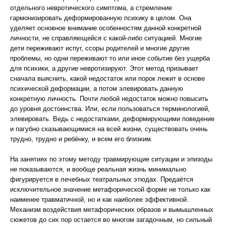
отдельного невротического симптома, а стремление
гармонизировать деформированную психику в целом. Она
уделяет основное внимание особенностям данной конкретной
личности, не справляющейся с какой-либо ситуацией. Многие
дети переживают испуг, ссоры родителей и многие другие
проблемы, но одни переживают то или иное событие без ущерба
для психики, а другие невротизируют. Этот метод призывает
сначала выяснить, какой недостаток или порок лежит в основе
психической деформации, а потом элевировать данную
конкретную личность. Почти любой недостаток можно повысить
до уровня достоинства. Или, если пользоваться терминологией,
элевировать. Ведь с недостатками, деформирующими поведение
и пагубно сказывающимися на всей жизни, существовать очень
трудно, трудно и ребёнку, и всем его близким.
На занятиях по этому методу травмирующие ситуации и эпизоды
не показываются, и вообще реальная жизнь минимально
фигурируется в лечебных театральных этюдах. Предаётся
исключительное значение метафорической форме не только как
наименее травматичной, но и как наиболее эффективной.
Механизм воздействия метафорических образов и вымышленных
сюжетов до сих пор остается во многом загадочным, но сильный