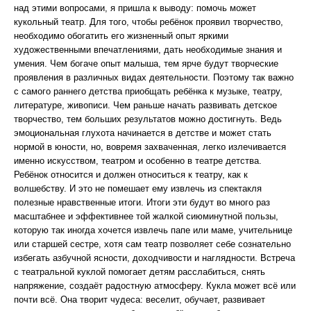
над этими вопросами, я пришла к выводу: помочь может
кукольный театр. Для того, чтобы ребёнок проявил творчество,
необходимо обогатить его жизненный опыт яркими
художественными впечатлениями, дать необходимые знания и
умения. Чем богаче опыт малыша, тем ярче будут творческие
проявления в различных видах деятельности. Поэтому так важно
с самого раннего детства приобщать ребёнка к музыке, театру,
литературе, живописи. Чем раньше начать развивать детское
творчество, тем больших результатов можно достигнуть. Ведь
эмоциональная глухота начинается в детстве и может стать
нормой в юности, но, вовремя захваченная, легко излечивается
именно искусством, театром и особенно в театре детства.
Ребёнок относится и должен относиться к театру, как к
волшебству. И это не помешает ему извлечь из спектакля
полезные нравственные итоги. Итоги эти будут во много раз
масштабнее и эффективнее той жалкой сиюминутной пользы,
которую так иногда хочется извлечь папе или маме, учительнице
или старшей сестре, хотя сам театр позволяет себе сознательно
избегать азбучной ясности, доходчивости и наглядности. Встреча
с театральной куклой помогает детям расслабиться, снять
напряжение, создаёт радостную атмосферу. Кукла может всё или
почти всё. Она творит чудеса: веселит, обучает, развивает