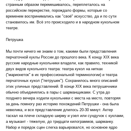
странным образом перемешивалось, переплеталось на
российском перекрестке, порождало формы, которые со
временем воспринимались как "своё" искусство, да и по сути
становилось им. Всё это происходило и в народном кукольном
театре.
Петрушка
Мы почти ничего не знаем о том, какими были представления
перчаточной куклы России до прошлого века. К концу XIX века
русские народные кукольники владели, как правило, техникой
двух видов кукольного театра: театра кукол на нитках
("марионеток" в их профессиональной терминологии) и театра
перчаточных кукол ("петрушек"). Сохранилось много описаний
этих уличных представлений. В конце XIX века петрушечники
обычно объединялись в пары с шарманщиками. С утра до
позднего вечера ходили кукольники с места на место, повторяя
за день помногу раз историю похождений Петрушки - она была
невелика, и все представление длилось 20-30 минут. Актер
таскал на плече складную ширму и узел или сундучок с куклами,
а музыкант - тяжелую, до тридцати килограммов, шарманку.
Набор и порядок сцен слегка варьировался, но основное ядро