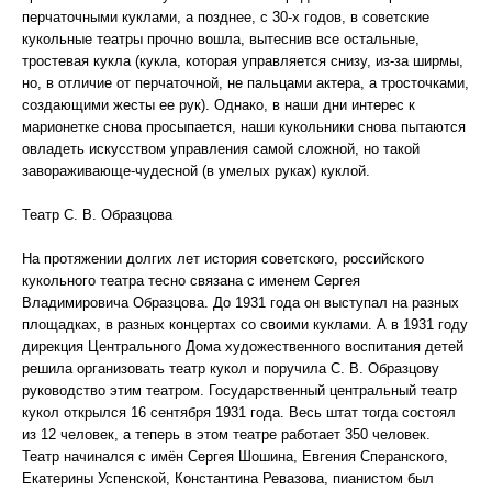
перчаточными куклами, а позднее, с 30-х годов, в советские
кукольные театры прочно вошла, вытеснив все остальные,
тростевая кукла (кукла, которая управляется снизу, из-за ширмы,
но, в отличие от перчаточной, не пальцами актера, а тросточками,
создающими жесты ее рук). Однако, в наши дни интерес к
марионетке снова просыпается, наши кукольники снова пытаются
овладеть искусством управления самой сложной, но такой
завораживающе-чудесной (в умелых руках) куклой.
Театр С. В. Образцова
На протяжении долгих лет история советского, российского
кукольного театра тесно связана с именем Сергея
Владимировича Образцова. До 1931 года он выступал на разных
площадках, в разных концертах со своими куклами. А в 1931 году
дирекция Центрального Дома художественного воспитания детей
решила организовать театр кукол и поручила С. В. Образцову
руководство этим театром. Государственный центральный театр
кукол открылся 16 сентября 1931 года. Весь штат тогда состоял
из 12 человек, а теперь в этом театре работает 350 человек.
Театр начинался с имён Сергея Шошина, Евгения Сперанского,
Екатерины Успенской, Константина Ревазова, пианистом был