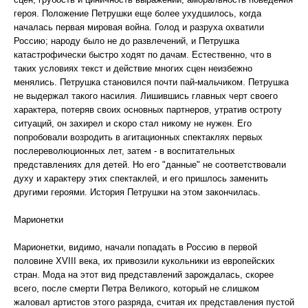
героя. Положение Петрушки еще более ухудшилось, когда
началась первая мировая война. Голод и разруха охватили
Россию; народу было не до развлечений, и Петрушка
катастрофически быстро ходят по дачам. Естественно, что в
таких условиях текст и действие многих сцен неизбежно
менялись. Петрушка становился почти пай-мальчиком. Петрушка
не выдержал такого насилия. Лишившись главных черт своего
характера, потеряв своих основных партнеров, утратив остроту
ситуаций, он захирел и скоро стал никому не нужен. Его
попробовали возродить в агитационных спектаклях первых
послереволюционных лет, затем - в воспитательных
представлениях для детей. Но его "данные" не соответствовали
духу и характеру этих спектаклей, и его пришлось заменить
другими героями. История Петрушки на этом закончилась.
Марионетки
Марионетки, видимо, начали попадать в Россию в первой
половине XVIII века, их привозили кукольники из европейских
стран. Мода на этот вид представлений зарождалась, скорее
всего, после смерти Петра Великого, который не слишком
жаловал артистов этого разряда, считая их представления пустой