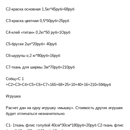
С2-краска основная 1,5кг*45руб=68руб
СЗ-краска цветная 0,5*50руб=25руб
С4-клей «титан» 0,2кг*50 руб=1Оруб
С5-бруски 2шт*20руб= 40руб
С6-шурупы о,2 кг*80руб=16руб
С7-ткань для ширмы Зм*70руб=210руб
Собщ=С 1
+С2+С3+С4+С5+С6+С7=165+68+25+10+40+16+210=594руб
Игрушка
Расчет дан на одну игрушку «мышку». Стоимость других игрушек
будет отличаться незначительно.
С1- 1ткань флис голубой 40см*30см*180руб=20руб С2-ткань флис