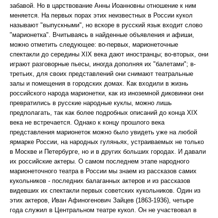
забавой. Но в царствование Анны Иоанновны отношение к ним
меняется. На первых порах этих неизвестных в России кукол
называют "выпускными", но вскоре в русский язык входит слово
"марионетка". Вчитываясь в найденные объявления и афиши,
можно отметить следующее: во-первых, марионеточные
спектакли до середины XIX века дают иностранцы; во-вторых, они
играют разговорные пьесы, иногда дополняя их "балетами"; в-
третьих, для своих представлений они снимают театральные
залы и помещения в городских домах. Как входили в жизнь
российского народа марионетки, как из иноземной диковинки они
превратились в русские народные куклы, можно лишь
предполагать, так как более подробных описаний до конца XIX
века не встречается. Однако к концу прошлого века
представления марионеток можно было увидеть уже на любой
ярмарке России, на народных гуляньях, устраиваемых не только
в Москве и Петербурге, но и в других больших городах. И давали
их российские актеры. О самом последнем этапе народного
марионеточного театра в России мы знаем из рассказов самих
кукольников - последних балаганных актеров и из рассказов
видевших их спектакли первых советских кукольников. Один из
этих актеров, Иван Афиногенович Зайцев (1863-1936), четыре
года служил в Центральном театре кукол. Он не участвовал в