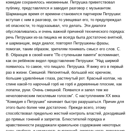
комедии сохранялось неизменным. Петрушка приветствовал
публику, представлялся и заводил разговор с музыкантом.
Шарманщик время от времени становился партнером Петрушки:
вступая с ним в разговор, он то увещевал его, то предупреждал
об опасности, то подсказывал, что делать. Эти диалоги
обусловливались и очень важной причиной технического порядка:
речь Петрушки из-за пищика не всегда была достаточно внятной,
и шарманщик, ведя диалог, повторял Петрушкины фразы,
помогая, таким образом, зрителям понимать смысл его слов. С.
В. Образцов в своей книге "По ступенькам памяти" вспоминает,
как он ребёнком видел представление Петрушки: "Над ширмой
появилось то самое, что пищало. Петрушка. Я вижу его в первый
раз в жизни. Смешной. Непонятный, большой нос крючком,
большие удивлённые глаза, растянутый рот. Красный колпак, на
спине какой-то нарочный горб не горб и деревянные плоские, как
лопатки, руки. Очень смешной. Появился и запел тем же
нечеловеческим писклявым голосом". С наступлением XX века
"Комедия о Петрушке" начинает быстро разрушаться. Причин для
этого было более чем достаточно. Прежде всего, этому
способствовал предельно жесткий контроль властей, доходивший
до прямых гонений и запретов. Блюстителей порядка и
нравственности раздражали крамольное содержание некоторых
сцен, грубость и циничность выражений, аморальность поведения