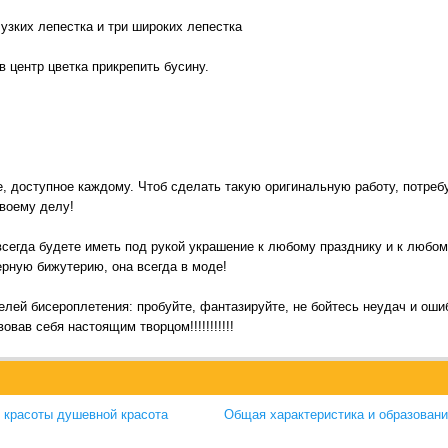
 узких лепестка и три широких лепестка
 в центр цветка прикрепить бусину.
, доступное каждому. Чтоб сделать такую оригинальную работу, потребу
своему делу!
сегда будете иметь под рукой украшение к любому празднику и к любом
ерную бижутерию, она всегда в моде!
ей бисероплетения: пробуйте, фантазируйте, не бойтесь неудач и ошиб
вав себя настоящим творцом!!!!!!!!!!!
з красоты душевной красота
Общая характеристика и образован