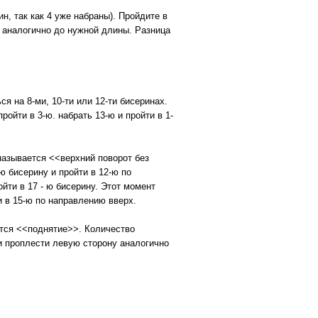
, так как 4 уже набраны). Пройдите в
 аналогично до нужной длины. Разница
 на 8-ми, 10-ти или 12-ти бисеринах.
пройти в 3-ю. набрать 13-ю и пройти в 1-
 называется <<верхний поворот без
ю бисерину и пройти в 12-ю по
йти в 17 - ю бисерину. Этот момент
и в 15-ю по направлению вверх.
ается <<поднятие>>. Количество
 и проплести левую сторону аналогично