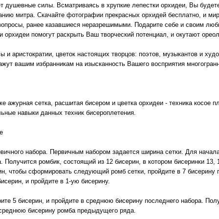
ёт душевные силы. Всматриваясь в хрупкие лепестки орхидеи, Вы будет
анию митра. Скачайте фотографии прекрасных орхидей бесплатно, и ми
 вопросы, ранее казавшиеся неразрешимыми. Подарите себе и своим лю
и орхидеи помогут раскрыть Ваш творческий потенциал, и окутают ореол
мы и аристократии, цветок настоящих творцов: поэтов, музыкантов и ху
жут вашим избранникам на изысканность Вашего восприятия многогранн
 ажурная сетка, расшитая бисером и цветка орхидеи - техника косое пл
ьные навыки данных техник бисероплетения.
е
вичного набора. Первичным набором задается ширина сетки. Для начала
. Получится ромбик, состоящий из 12 бисерин, в котором бисеринки 13, 1
ин, чтобы сформировать следующий ромб сетки, пройдите в 7 бисерину
исерин, и пройдите в 1-ую бисерину.
рите 5 бисерин, и пройдите в среднюю бисерину последнего набора. Пол
в среднюю бисерину ромба предыдущего ряда.