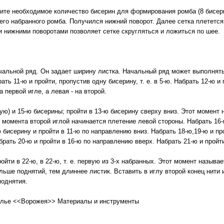
те необходимое количество бисерин для формирования ромба (8 бисерин
го набранного ромба. Получился нижний поворот. Далее сетка плетется
и нижними поворотами позволяет сетке скругляться и ложиться по шее.
альной ряд. Он задает ширину листка. Начальный ряд может выполняться
ать 11-ю и пройти, пропустив одну бисерину, т. е. в 5-ю. Набрать 12-ю и 
 первой игле, а левая - на второй.
ую) и 15-ю бисерины; пройти в 13-ю бисерину сверху вниз. Этот момент
 момента второй иглой начинается плетение левой стороны. Набрать 16-
 бисерину и пройти в 11-ю по направлению вниз. Набрать 18-ю,19-ю и про
ать 20-ю и пройти в 16-ю по направлению вверх. Набрать 21-ю и пройт
ойти в 22-ю, в 22-ю, т. е. первую из 3-х набранных. Этот момент назыв
льше поднятий, тем длиннее листик. Вставить в иглу второй конец нити
поднятия.
колье <<Ворожея>> Материалы и инструменты