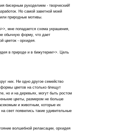
ния бисерным рукоделием - творческий!
зработок. Но самой заветной моей
 или природные мотивы.
>>, мне попадается схема украшения,
 не обычную форму, что дает
й цветок - орхидея.
идея в природе и в бижутерии>>. Цель
круг них. Ни одно другое семейство
и формы цветов на столько блещут
ле, но и на деревьях, могут быть ростом
маленькие цветы, размером не больше
насекомым и животным, которые их
 на свет появились такие удивительные
тояние волшебной релаксации, орхидея