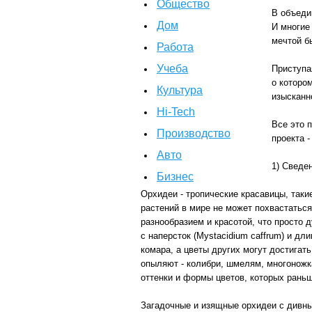
Общество
В объеди
Дом
И многие
мечтой б
Работа
Учеба
Приступа
о которо
Культура
изысканн
Hi-Tech
Все это 
Производство
проекта 
Авто
1) Сведе
Бизнес
Орхидеи - тропические красавицы, таки
растений в мире не может похвастатьс
разнообразием и красотой, что просто д
с наперсток (Mystacidium caffrum) и дл
комара, а цветы других могут достига
опыляют - колибри, шмелям, многоножк
оттенки и формы цветов, которых раньш
Загадочные и изящные орхидеи с дивны