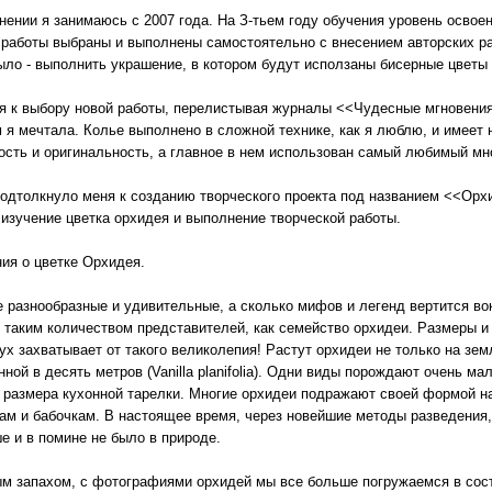
нении я занимаюсь с 2007 года. На З-тьем году обучения уровень освое
 работы выбраны и выполнены самостоятельно с внесением авторских ра
ыло - выполнить украшение, в котором будут исползаны бисерные цветы
я к выбору новой работы, перелистывая журналы <<Чудесные мгновения
м я мечтала. Колье выполнено в сложной технике, как я люблю, и имеет
ость и оригинальность, а главное в нем использован самый любимый мно
подтолкнуло меня к созданию творческого проекта под названием <<Орх
- изучение цветка орхидея и выполнение творческой работы.
ния о цветке Орхидея.
е разнообразные и удивительные, а сколько мифов и легенд вертится во
я таким количеством представителей, как семейство орхидеи. Размеры 
ух захватывает от такого великолепия! Растут орхидеи не только на зем
инной в десять метров (Vanilla planifolia). Одни виды порождают очень 
ть размера кухонной тарелки. Многие орхидеи подражают своей формой 
ам и бабочкам. В настоящее время, через новейшие методы разведения,
е и в помине не было в природе.
м запахом, с фотографиями орхидей мы все больше погружаемся в сос