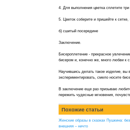
4. Для выполнения цветка сплетите три
5. Цветок соберите и пришейте к сетке,
б) сшитый посередине
Заключение.
Бисероплетение - прекрасное увлечение
бисером и, конечно же, много любви к 
Научившись делать такое изделие, вы в
экспериментировать, смело носите бис
В заключение еще раз призываю любител
пережить чудесные мгновения, почувство
Похожие статьи
Женские образы в сказках Пушкина: бе
внешняя – ничто