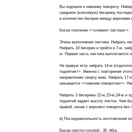
Вы подошли к нижнему повороту. Набери
среднюю (ключевую) бисерину последне
в количестве бисерин между верхними 
Косое плетение <<элемент листика>>
Этапы выполнения листика. Набрать нач
Набрать 10 бисерин и пройти в 7-ю. набр
ю. Первая часть листика выплетается на
На правую иглу набрать 14-ю (отделочн
поднятия>>. Именно с повторения этого
направлению сверху вниз. Набрать 17-ю
называется <<нижним поворотом>>. Набр
Набрать 3 бисерины 22-ю,23-ю,24-ю и пр
поднятий задает высоту листка. Чем бо
правой, начав с верхнего поворота без 
в) Последовательность изготовления 
Бисер светло-голубой - 35 -40гр.