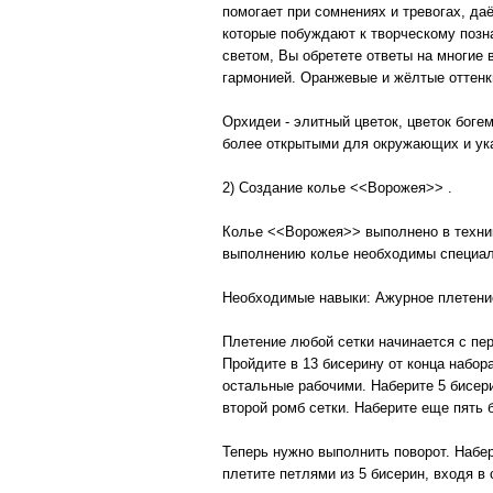
помогает при сомнениях и тревогах, да
которые побуждают к творческому позн
светом, Вы обретете ответы на многие
гармонией. Оранжевые и жёлтые оттенк
Орхидеи - элитный цветок, цветок боге
более открытыми для окружающих и ука
2) Создание колье <<Ворожея>> .
Колье <<Ворожея>> выполнено в технике
выполнению колье необходимы специал
Необходимые навыки: Ажурное плетени
Плетение любой сетки начинается с пер
Пройдите в 13 бисерину от конца набора
остальные рабочими. Наберите 5 бисер
второй ромб сетки. Наберите еще пять б
Теперь нужно выполнить поворот. Набе
плетите петлями из 5 бисерин, входя 