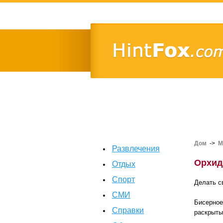
Дом
->
М
Развлечения
Орхид
Отдых
Спорт
Делать с
СМИ
Бисерное
Справки
раскрыты