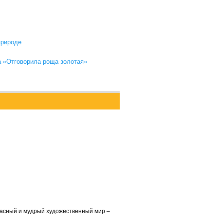
природе
а «Отговорила роща золотая»
расный и мудрый художественный мир –