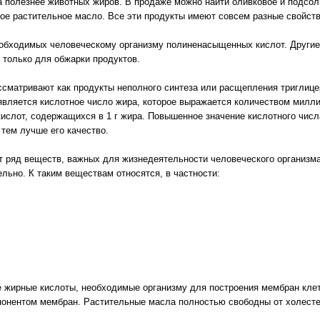
а полезнее животных жиров. В продаже можно найти оливковое и подсол
ное растительное масло. Все эти продукты имеют совсем разные свойств
обходимых человеческому организму полиненасыщенных кислот. Другие
 только для обжарки продуктов.
сматривают как продукты неполного синтеза или расщепления триглице
вляется кислотное число жира, которое выражается количеством милли
ислот, содержащихся в 1 г жира. Повышенное значение кислотного числ
тем лучше его качество.
ряд веществ, важных для жизнедеятельности человеческого организма,
льно. К таким веществам относятся, в частности:
ирные кислоты, необходимые организму для построения мембран клето
нентом мембран. Растительные масла полностью свободны от холесте