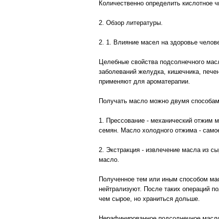
Количественно определить кислотное 
2. Обзор литературы.
2. 1. Влияние масел на здоровье челов
Целебные свойства подсолнечного масл
заболеваний желудка, кишечника, печен
применяют для ароматерапии.
Получать масло можно двумя способа
1. Прессование - механический отжим 
семян. Масло холодного отжима - само
2. Экстракция - извлечение масла из с
масло.
Полученное тем или иным способом мас
нейтрализуют. После таких операций п
чем сырое, но храниться дольше.
Нерафинированное подсолнечное масло 