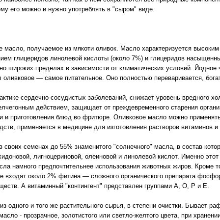
му его можно и нужно употреблять в "сыром" виде.
е масло, получаемое из мякоти оливок. Масло характеризуется высоки
нием глицеридов линолевой кислоты (около 7%) и глицеридов насыщенны
но широких пределах в зависимости от климатических условий. Йодное ч
ел оливковое — самое питательное. Оно полностью переваривается, бог
ктике сердечно-сосудистых заболеваний, снижает уровень вредного хол
лчегонным действием, защищает от преждевременного старения организ
ки и приготовления блюд во фритюре. Оливковое масло можно применять
дств, применяется в медицине для изготовления растворов витаминов и
в своих семенах до 55% знаменитого "солнечного" масла, в состав кот
хидоновой, лигноцериновой, олеиновой и линолевой кислот. Именно этот
сла намного предпочтительнее использования животных жиров. Кроме то
кже входят около 2% фитина — сложного органического препарата фосфо
еств. А витаминный "контингент" представлен группами А, О, Р и Е.
из одного и того же растительного сырья, в степени очистки. Бывает р
сло - прозрачное, золотистого или светло-желтого цвета, при хранени