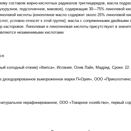
ному составом жирно-кислотных радикалов триглицеридов, масла подра
кукурузное, подсолнечное, маковое), содержащие 30—75% линолевой ки
инолевой кислоты (конопляное масло содержит около 25% линолевой ки
лот, условно относят к этой группе); масла с сопряженными двойными 
 касторовое. Линолевая и линоленовая кислоты присутствуют в значит
 являются незаменимыми кислотами.
ся:
ый холодный отжим) «Iberica», Испания, Олив Лайн, Мадрид. Сроки: 22. 0
е дезодорированное вымороженное марки П«Ория», ООО «Приколотнянск
натуральное нерафинированное, ООО «Товарное хозяйство», первый сорт,