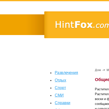
Дом
->
М
Развлечения
Общие
Отдых
Спорт
Растител
Растител
СМИ
воски и 
Справки
сообщающ
и сопутс