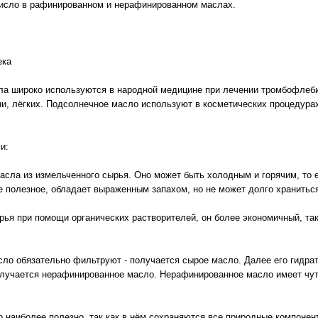
число в рафинированном и нерафинированном маслах.
ека
а широко используются в народной медицине при лечении тромбофлебит
и, лёгких. Подсолнечное масло используют в косметических процедурах
ми:
масла из измельченного сырья. Оно может быть холодным и горячим, то
е полезное, обладает выраженным запахом, но не может долго хранить
ырья при помощи органических растворителей, он более экономичный, та
ло обязательно фильтруют - получается сырое масло. Далее его гидрат
олучается нерафинированное масло. Нерафинированное масло имеет чу
наиболее полезно, так как в нём сохраняются все природные компонент