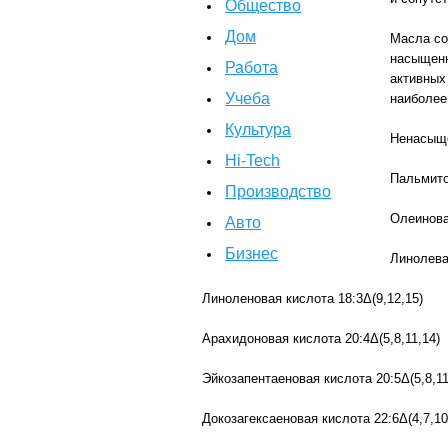
Общество
Дом
Масла со
насыщенн
Работа
активных
Учеба
наиболее 
Культура
Ненасыщ
Hi-Tech
Пальмито
Производство
Олеинова
Авто
Бизнес
Линолева
Линоленовая кислота 18:3Δ(9,12,15)
Арахидоновая кислота 20:4Δ(5,8,11,14)
Эйкозапентаеновая кислота 20:5Δ(5,8,11
Докозагексаеновая кислота 22:6Δ(4,7,10