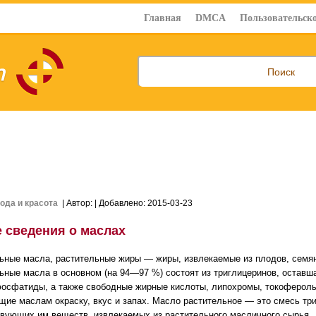
Главная
DMCA
Пользовательско
ода и красота
| Автор:
| Добавлено: 2015-03-23
 сведения о маслах
ьные масла, растительные жиры — жиры, извлекаемые из плодов, семян,
ьные масла в основном (на 94—97 %) состоят из триглицеринов, оставш
фосфатиды, а также свободные жирные кислоты, липохромы, токоферолы
ие маслам окраску, вкус и запах. Масло растительное — это смесь тр
твующих им веществ, извлекаемых из растительного масличного сырья.