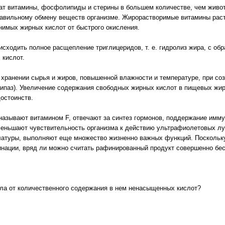
ат витамины, фосфолипиды и стерины в большем количестве, чем живот
равильному обмену веществ организме. Жирорастворимые витамины рас
нимых жирных кислот от быстрого окисления.
сходить полное расщепление триглицеридов, т. е. гидролиз жира, с обр
 кислот.
 хранении сырья и жиров, повышенной влажности и температуре, при со
ипаз). Увеличение содержания свободных жирных кислот в пищевых жир
остоинств.
азывают витамином F, отвечают за синтез гормонов, поддержание имму
еньшают чувствительность организма к действию ультрафиолетовых луч
латуры, выполняют еще множество жизненно важных функций. Поскольку
инации, вряд ли можно считать рафинированный продукт совершенно бе
сла от количественного содержания в нем ненасыщенных кислот?