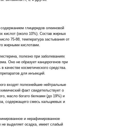
м содержанием глицеридов олеиновой
х кислот (около 10%). Состав жирных
исло 75-88, температура застывания от
ато жирными кислотами.
естерина, полезно при заболеваниях
ма. Оно не образует канцерогенов при
 в качестве косметического средства.
 препаратов для инъекций.
орого входят полезнейшие нейтральные
 химический факт свидетельствует о
го, масло богато белками (до 19%) и
ра, содержащего смесь кальциевых и
афинированное и нерафинированное
и не выделяет осадка, имеет слабый