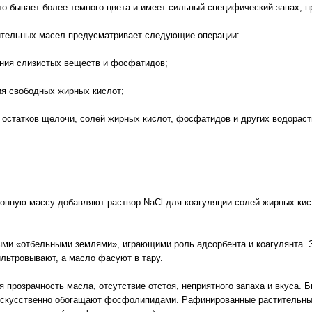
о бывает более темного цвета и имеет сильный специфический запах, пр
тительных масел предусматривает следующие операции:
ения слизистых веществ и фосфатидов;
ия свободных жирных кислот;
 остатков щелочи, солей жирных кислот, фосфатидов и других водорас
онную массу добавляют раствор NaCl для коагуляции солей жирных кис
ми «отбельными землями», играющими роль адсорбента и коагулянта. Э
льтровывают, а масло фасуют в тару.
 прозрачность масла, отсутствие отстоя, неприятного запаха и вкуса. 
искусственно обогащают фосфолипидами. Рафинированные растительны