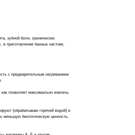
а, зубной боли, хронических
, в приготовление банных настоек,
 есть с предварительным нагреванием
ся.
к как позволяет максимально извлечь
ируют (обрабатываю горячей водой) и
ть меньшую биологическую ценность,
ы: витамины А, Е и другие