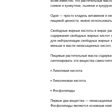
Всем известно, что растительные масл
соевое и кунжутное, льняное и кукуруз
Одни — просто кладезь витаминов и не
пищевой ценности, можно использовать
Свободные жирные кислоты в жирах рас
содержания свободных жирных кислот я
для нейтрализации свободных жирных к
меньше в масле ненасыщенных кислот, 
Пищевые растительные масла содержат 
синтезировать эти вещества самостояте
▪ Линолевая кислота
▪ Линоленовая кислота
▪ Фосфолипиды
Первые два вещества — ненасыщенные ж
Фосфолипиды являются основным компо