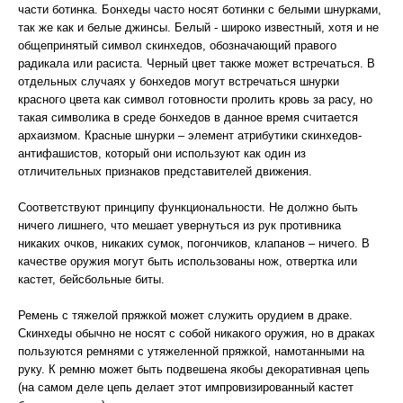
части ботинка. Бонхеды часто носят ботинки с белыми шнурками,
так же как и белые джинсы. Белый - широко известный, хотя и не
общепринятый символ скинхедов, обозначающий правого
радикала или расиста. Черный цвет также может встречаться. В
отдельных случаях у бонхедов могут встречаться шнурки
красного цвета как символ готовности пролить кровь за расу, но
такая символика в среде бонхедов в данное время считается
архаизмом. Красные шнурки – элемент атрибутики скинхедов-
антифашистов, который они используют как один из
отличительных признаков представителей движения.
Соответствуют принципу функциональности. Не должно быть
ничего лишнего, что мешает увернуться из рук противника
никаких очков, никаких сумок, погончиков, клапанов – ничего. В
качестве оружия могут быть использованы нож, отвертка или
кастет, бейсбольные биты.
Ремень с тяжелой пряжкой может служить орудием в драке.
Скинхеды обычно не носят с собой никакого оружия, но в драках
пользуются ремнями с утяжеленной пряжкой, намотанными на
руку. К ремню может быть подвешена якобы декоративная цепь
(на самом деле цепь делает этот импровизированный кастет