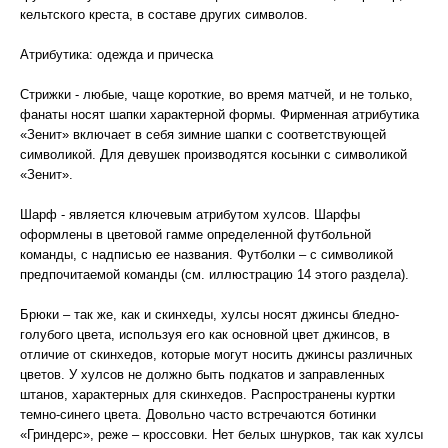
кельтского креста, в составе других символов.
Атрибутика: одежда и прическа
Стрижки - любые, чаще короткие, во время матчей, и не только,
фанаты носят шапки характерной формы. Фирменная атрибутика
«Зенит» включает в себя зимние шапки с соответствующей
символикой. Для девушек производятся косынки с символикой
«Зенит».
Шарф - является ключевым атрибутом хулсов. Шарфы
оформлены в цветовой гамме определенной футбольной
команды, с надписью ее названия. Футболки – с символикой
предпочитаемой команды (см. иллюстрацию 14 этого раздела).
Брюки – так же, как и скинхеды, хулсы носят джинсы бледно-
голубого цвета, используя его как основной цвет джинсов, в
отличие от скинхедов, которые могут носить джинсы различных
цветов. У хулсов не должно быть подкатов и заправленных
штанов, характерных для скинхедов. Распространены куртки
темно-синего цвета. Довольно часто встречаются ботинки
«Гриндерс», реже – кроссовки. Нет белых шнурков, так как хулсы