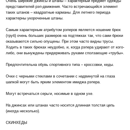
Очень широкие джинсы и штаны – характерный предмет одежды
представителей рэп-движения. Часто встречающийся элемент
таких штанов – квадратные карманы. Для летнего периода
характерны укороченные штаны.
Самым характерным атрибутом рэперов является ношение брюк
(труб) очень больших размеров на подтяжках так, что сами брюки
оказываются сильно опущены. При этом часто видны трусы.
Ходить в таких брюках неудобно, и, когда рэпера удирают от кого-
либо, они вынуждены придерживать руками сползающие «трубы».
Предпочтительна обувь спортивного типа – кроссовки, кеды.
Очки с черными стеклами в сочетании с надвинутой на глаза
шапкой могут быть ярким элементом имиджа рэпера.
Могут встречаться серьги, носимые в одном ухе.
На джинсах или штанах часто носится длинная толстая цепь
(иногда несколько).
СКИНХЕДЫ