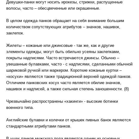
Девушки-панки могут носить ирокезы, стрижки, распущенные
волосы, часто – обесцвеченные или окрашенные.
В целом одежда панков обращает на себя внимание большим
количеством сопутствующих атрибутов – значков, нашивок,
заклепок.
Жилеты – кожаные или джинсовые - так же, как и другие
элементы одежды, могут быть обильно усеяны заклепками,
покрыты надписями. Часто встречаются джинсы. Обычно –
увешанные булавками, часто - с надписями, сделанными обычной
шариковой ручкой или маркером. Короткие кожаные куртки –
«косухи» являются также традиционной верхней одеждой панков.
Отличием панковских косух часто является обилие значков,
нашивок и надписей, а также сильная степень заношенности. (8)
Чрезвычайно распространены «хакинги» - высокие ботинки
военного типа.
Английские булавки и колечки от крышек пивных банок являются
стандартными атрибутами панков.
В ушах панков мужского пола являются одним из основных