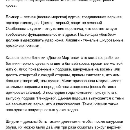
кровь.
Бомбер – летная (военно-морская) куртка, традиционная верхняя
одежда скинхедов. Цвета – черный, защитно-зеленый.
Особенность куртки - отсутствие воротника, что соответствует
требованию функциональности в драке. Настоящий «бомбер»
должен выдерживать удар ножа. Хакинги - тяжелые шнурованные
армейские ботинки.
Классические ботинки «Доктор Мартенс»- это кожаные рабочие
ботинки черного цвета или цвета бычьей крови, прошитые желтой
нитью, либо приваренные к подошве, шнуруемые на восемь или
десять отверстий с каждой стороны, причем считается, что чем
больше отверстий, тем лучше. Милитаризованная модель имеет
стальные подковки в передней части подошвы (носок ботинка
армирован сталью). В последние годы компания приступила к
выпуску подошв “Рейнджер”. Данная подошва выпускается с теми
же вариантами верха, что и классическая. Такие ботинки также
пользуются популярностью у скинхедов.
Шнурки – должны быть такими длинными, чтобы, после шнуровки
обуви, их можно было два или три раза обмотать вокруг верхней