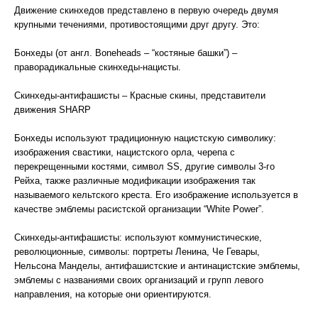
Движение скинхедов представлено в первую очередь двумя
крупными течениями, противостоящими друг другу. Это:
Бонхеды (от англ. Boneheads – “костяные башки”) –
праворадикальные скинхеды-нацисты.
Скинхеды-антифашисты – Красные скины, представители
движения SHARP
Бонхеды используют традиционную нацистскую символику:
изображения свастики, нацистского орла, черепа с
перекрещенными костями, символ SS, другие символы 3-го
Рейха, также различные модификации изображения так
называемого кельтского креста. Его изображение используется в
качестве эмблемы расистской организации “White Power”.
Скинхеды-антифашисты: используют коммунистические,
революционные, символы: портреты Ленина, Че Гевары,
Нельсона Манделы, антифашистские и антинацистские эмблемы,
эмблемы с названиями своих организаций и групп левого
направления, на которые они ориентируются.