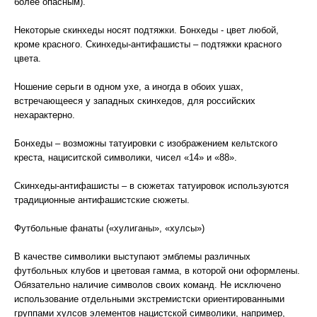
более опасным).
Некоторые скинхеды носят подтяжки. Бонхеды - цвет любой,
кроме красного. Скинхеды-антифашисты – подтяжки красного
цвета.
Ношение серьги в одном ухе, а иногда в обоих ушах,
встречающееся у западных скинхедов, для российских
нехарактерно.
Бонхеды – возможны татуировки с изображением кельтского
креста, нациситской символики, чисел «14» и «88».
Скинхеды-антифашисты – в сюжетах татуировок используются
традиционные антифашистские сюжеты.
Футбольные фанаты («хулиганы», «хулсы»)
В качестве символики выступают эмблемы различных
футбольных клубов и цветовая гамма, в которой они оформлены.
Обязательно наличие символов своих команд. Не исключено
использование отдельными экстремистски ориентированными
группами хулсов элементов нацистской символики, например,