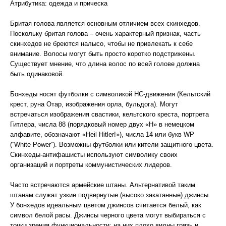
Атрибутика: одежда и прическа
Бритая голова является основным отличием всех скинхедов.
Поскольку бритая голова – очень характерный признак, часть
скинхедов не бреются налысо, чтобы не привлекать к себе
внимание. Волосы могут быть просто коротко подстрижены.
Существует мнение, что длина волос по всей голове должна
быть одинаковой.
Бонхеды носят футболки с символикой НС-движения (Кельтский
крест, руна Отар, изображения орла, бульдога). Могут
встречаться изображения свастики, кельтского креста, портрета
Гитлера, числа 88 (порядковый номер двух «H» в немецком
алфавите, обозначают «Heil Hitler!»), числа 14 или букв WP
(“White Power”). Возможны футболки или кители защитного цвета.
Скинхеды-антифашисты используют символику своих
организаций и портреты коммунистических лидеров.
Часто встречаются армейские штаны. Альтернативой таким
штанам служат узкие подвернутые (высоко закатанные) джинсы.
У бонхедов идеальным цветом джинсов считается белый, как
символ белой расы. Джинсы черного цвета могут выбираться с
точки зрения функциональности: на них плохо видны грязь и