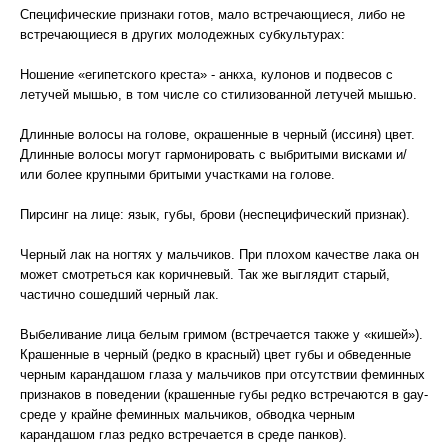
Специфические признаки готов, мало встречающиеся, либо не
встречающиеся в других молодежных субкультурах:
Ношение «египетского креста» - анкха, кулонов и подвесов с
летучей мышью, в том числе со стилизованной летучей мышью.
Длинные волосы на голове, окрашенные в черный (иссиня) цвет.
Длинные волосы могут гармонировать с выбритыми висками и/
или более крупными бритыми участками на голове.
Пирсинг на лице: язык, губы, брови (неспецифический признак).
Черный лак на ногтях у мальчиков. При плохом качестве лака он
может смотреться как коричневый. Так же выглядит старый,
частично сошедший черный лак.
Выбеливание лица белым гримом (встречается также у «кишей»).
Крашенные в черный (редко в красный) цвет губы и обведенные
черным карандашом глаза у мальчиков при отсутствии феминных
признаков в поведении (крашенные губы редко встречаются в gay-
среде у крайне феминных мальчиков, обводка черным
карандашом глаз редко встречается в среде панков).