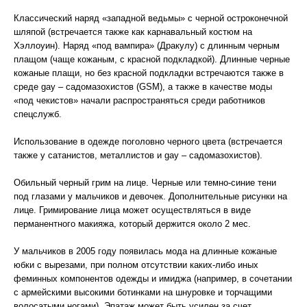
Классический наряд «западной ведьмы» с черной остроконечной
шляпой (встречается также как карнавальный костюм на
Хэллоуин). Наряд «под вампира» (Дракулу) с длинным черным
плащом (чаще кожаным, с красной подкладкой). Длинные черные
кожаные плащи, но без красной подкладки встречаются также в
среде gay – садомазохистов (GSM), а также в качестве моды
«под чекистов» начали распространяться среди работников
спецслужб.
Использование в одежде поголовно черного цвета (встречается
также у сатанистов, металлистов и gay – садомазохистов).
Обильный черный грим на лице. Черные или темно-синие тени
под глазами у мальчиков и девочек. Дополнительные рисунки на
лице. Гримирование лица может осуществляться в виде
перманентного макияжа, который держится около 2 мес.
У мальчиков в 2005 году появилась мода на длинные кожаные
юбки с вырезами, при полном отсутствии каких-либо иных
феминных компонентов одежды и имиджа (например, в сочетании
с армейскими высокими ботинками на шнуровке и торчащими
волосатыми ногами). Эпатаж может быть усилен за счет