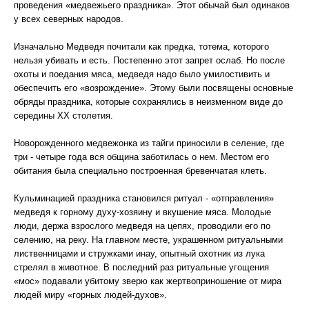
проведения «медвежьего праздника». Этот обычай был одинаков
у всех северных народов.
Изначально Медведя почитали как предка, тотема, которого
нельзя убивать и есть. Постепенно этот запрет ослаб. Но после
охоты и поедания мяса, медведя надо было умилостивить и
обеспечить его «возрождение». Этому были посвящены основные
обряды праздника, которые сохранялись в неизменном виде до
середины ХХ столетия.
Новорожденного медвежонка из тайги приносили в селение, где
три - четыре года вся община заботилась о нем. Местом его
обитания была специально построенная бревенчатая клеть.
Кульминацией праздника становился ритуал - «отправления»
медведя к горному духу-хозяину и вкушение мяса. Молодые
люди, держа взрослого медведя на цепях, проводили его по
селению, на реку. На главном месте, украшенном ритуальными
лиственницами и стружками инау, опытный охотник из лука
стрелял в животное. В последний раз ритуальные угощения
«мос» подавали убитому зверю как жертвоприношение от мира
людей миру «горных людей-духов».