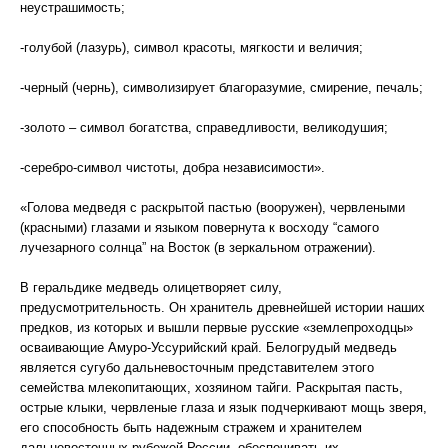
неустрашимость;
-голубой (лазурь), символ красоты, мягкости и величия;
-черный (чернь), символизирует благоразумие, смирение, печаль;
-золото – символ богатства, справедливости, великодушия;
-серебро-символ чистоты, добра независимости».
«Голова медведя с раскрытой пастью (вооружен), червлеными
(красными) глазами и языком повернута к восходу “самого
лучезарного солнца” на Восток (в зеркальном отражении).
В геральдике медведь олицетворяет силу,
предусмотрительность. Он хранитель древнейшей истории наших
предков, из которых и вышли первые русские «землепроходцы»
осваивающие Амуро-Уссурийский край. Белогрудый медведь
является сугубо дальневосточным представителем этого
семейства млекопитающих, хозяином тайги. Раскрытая пасть,
острые клыки, червленые глаза и язык подчеркивают мощь зверя,
его способность быть надежным стражем и хранителем
дальневосточных рубежей России, обеспечивать их