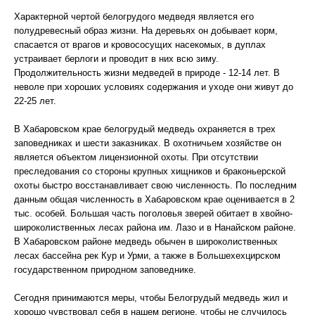
Характерной чертой белогрудого медведя является его
полудревесный образ жизни. На деревьях он добывает корм,
спасается от врагов и кровососущих насекомых, в дуплах
устраивает берлоги и проводит в них всю зиму.
Продолжительность жизни медведей в природе - 12-14 лет. В
неволе при хороших условиях содержания и уходе они живут до
22-25 лет.
В Хабаровском крае белогрудый медведь охраняется в трех
заповедниках и шести заказниках. В охотничьем хозяйстве он
является объектом лицензионной охоты. При отсутствии
преследования со стороны крупных хищников и браконьерской
охоты быстро восстанавливает свою численность. По последним
данным общая численность в Хабаровском крае оценивается в 2
тыс. особей. Большая часть поголовья зверей обитает в хвойно-
широколиственных лесах района им. Лазо и в Нанайском районе.
В Хабаровском районе медведь обычен в широколиственных
лесах бассейна рек Кур и Урми, а также в Большехехцирском
государственном природном заповеднике.
Сегодня принимаются меры, чтобы Белогрудый медведь жил и
хорошо чувствовал себя в нашем регионе, чтобы не случилось