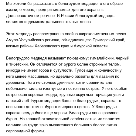
Мы хотели бы рассказать о белогрудом медведе, о его образе
жизни, о мерах, предпринимаемых для его охраны в
Дальневосточном регионе. В России белогрудый медведь
является эндемиком дальневосточных лесов.
Этот медведь распространен в хвойно-широколиственных лесах
Амуро-Уссурийского региона, объединяющего Приморский край,
южные районы Хабаровского края и Амурской области.
Белогрудого медведя называют по-разному: гималайский, черный
и тибетский. Он отличается от бурого более стройным телом,
никогда не имеет горба и сутулости. Туловище и конечности у
него менее массивные, но идеально развиты для лазания по
деревьям. Ноги не столько длинные, когти сравнительно
небольшие, сильно изогнутые и постоянно острые. У него особая
остроносая короткая морда, крупные округлые торчащие уши и
плоский лоб. Бурые медведи больше белогрудых, окраска - от
песочного до темно- бурого и черного цветов. У белогрудых
окраска всегда блестяще-черная. Белогрудки явно красивее
бурых. Но главной отличительной особенностью их является
наличие на груди ярко выраженного большого белого пятна
серповидной формы.