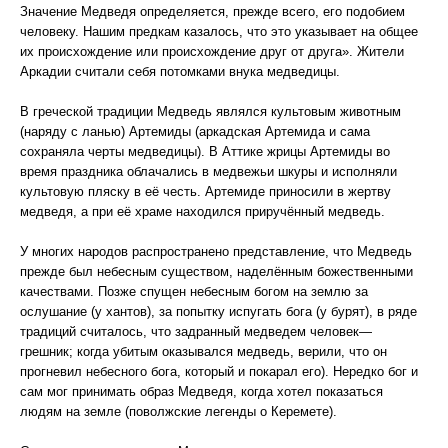
Значение Медведя определяется, прежде всего, его подобием
человеку. Нашим предкам казалось, что это указывает на общее
их происхождение или происхождение друг от друга». Жители
Аркадии считали себя потомками внука медведицы.
В греческой традиции Медведь являлся культовым животным
(наряду с ланью) Артемиды (аркадская Артемида и сама
сохраняла черты медведицы). В Аттике жрицы Артемиды во
время праздника облачались в медвежьи шкуры и исполняли
культовую пляску в её честь. Артемиде приносили в жертву
медведя, а при её храме находился приручённый медведь.
У многих народов распространено представление, что Медведь
прежде был небесным существом, наделённым божественными
качествами. Позже спущен небесным богом на землю за
ослушание (у хантов), за попытку испугать бога (у бурят), в ряде
традиций считалось, что задранный медведем человек—
грешник; когда убитым оказывался медведь, верили, что он
прогневил небесного бога, который и покарал его). Нередко бог и
сам мог принимать образ Медведя, когда хотел показаться
людям на земле (поволжские легенды о Керемете).