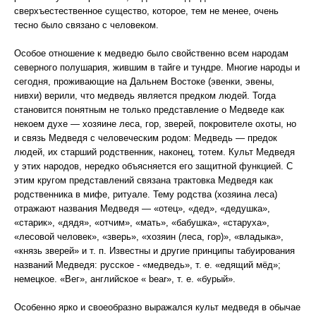
сверхъестественное существо, которое, тем не менее, очень
тесно было связано с человеком.
Особое отношение к медведю было свойственно всем народам
северного полушария, жившим в тайге и тундре. Многие народы и
сегодня, проживающие на Дальнем Востоке (эвенки, эвены,
нивхи) верили, что медведь является предком людей. Тогда
становится понятным не только представление о Медведе как
некоем духе — хозяине леса, гор, зверей, покровителе охоты, но
и связь Медведя с человеческим родом: Медведь — предок
людей, их старший родственник, наконец, тотем. Культ Медведя
у этих народов, нередко объясняется его защитной функцией. С
этим кругом представлений связана трактовка Медведя как
родственника в мифе, ритуале. Тему родства (хозяина леса)
отражают названия Медведя — «отец», «дед», «дедушка»,
«старик», «дядя», «отчим», «мать», «бабушка», «старуха»,
«лесовой человек», «зверь», «хозяин (леса, гор)», «владыка»,
«князь зверей» и т. п. Известны и другие принципы табуирования
названий Медведя: русское - «медведь», т. е. «едящий мёд»;
немецкое. «Вег», английское « bеаr», т. е. «бурый».
Особенно ярко и своеобразно выражался культ медведя в обычае