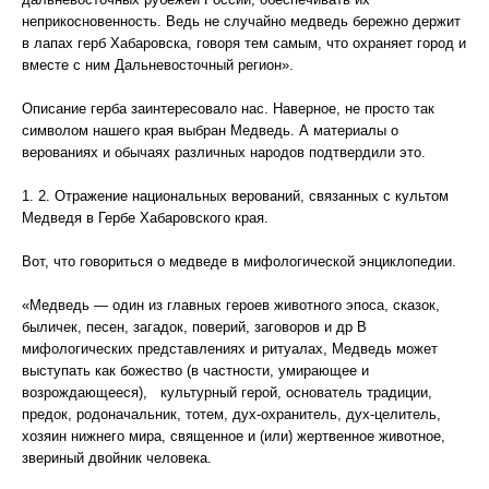
неприкосновенность. Ведь не случайно медведь бережно держит
в лапах герб Хабаровска, говоря тем самым, что охраняет город и
вместе с ним Дальневосточный регион».
Описание герба заинтересовало нас. Наверное, не просто так
символом нашего края выбран Медведь. А материалы о
верованиях и обычаях различных народов подтвердили это.
1. 2. Отражение национальных верований, связанных с культом
Медведя в Гербе Хабаровского края.
Вот, что говориться о медведе в мифологической энциклопедии.
«Медведь — один из главных героев животного эпоса, сказок,
быличек, песен, загадок, поверий, заговоров и др В
мифологических представлениях и ритуалах, Медведь может
выступать как божество (в частности, умирающее и
возрождающееся), культурный герой, основатель традиции,
предок, родоначальник, тотем, дух-охранитель, дух-целитель,
хозяин нижнего мира, священное и (или) жертвенное животное,
звериный двойник человека.