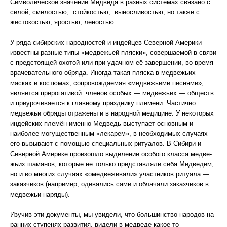
Символическое значение Медведя в разных системах связано с
силой, смелостью, стойкостью, выносливостью, но также с
жестокостью, яростью, леностью.
У ряда сибирских народностей и индейцев Северной Америки
известны разные типы «медвежьей пляски», совершаемой в связи
с предстоящей охотой или при удачном её завершении, во время
врачевательного обряда. Иногда такая пляска в медвежьих
масках и костюмах, сопровождаемая «медвежьими песнями»,
является прерогативой членов особых — медвежьих — обществ
и приурочивается к главному празднику племени. Частично
медвежьи обряды отражены и в народной медицине. У некоторых
индейских племён именно Медведь выступает основным и
наиболее могущественным «лекарем», в необходимых случаях
его вызывают с помощью специальных ритуалов. В Сибири и
Северной Америке произошло выделение особого класса медве-
жьих шаманов, которые не только представляли себя Медведем,
но и во многих случаях «омедвеживали» участников ритуала —
заказчиков (например, одевались сами и облачали заказчиков в
медвежьи наряды).
Изучив эти документы, мы увидели, что большинство народов на
ранних ступенях развития, видели в медведе какое-то