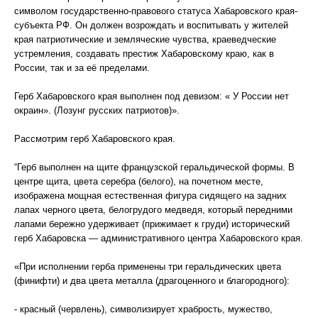
символом государственно-правового статуса Хабаровского края-
субъекта РФ. Он должен возрождать и воспитывать у жителей
края патриотические и земляческие чувства, краеведческие
устремления, создавать престиж Хабаровскому краю, как в
России, так и за её пределами.
Герб Хабаровского края выполнен под девизом: « У России нет
окраин». (Лозунг русских патриотов)».
Рассмотрим герб Хабаровского края.
“Герб выполнен на щите французской геральдической формы. В
центре щита, цвета серебра (белого), на почетном месте,
изображена мощная естественная фигура сидящего на задних
лапах черного цвета, белогрудого медведя, который передними
лапами бережно удерживает (прижимает к груди) исторический
герб Хабаровска — административного центра Хабаровского края.
«При исполнении герба применены три геральдических цвета
(финифти) и два цвета металла (драгоценного и благородного):
- красный (червлень), символизирует храбрость, мужество,