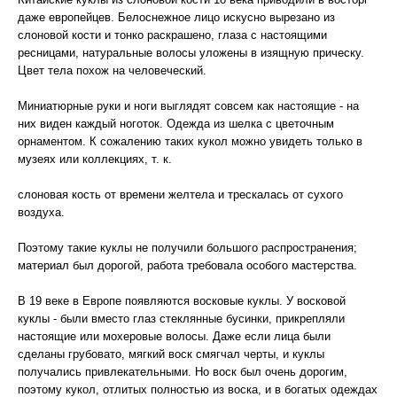
даже европейцев. Белоснежное лицо искусно вырезано из
слоновой кости и тонко раскрашено, глаза с настоящими
ресницами, натуральные волосы уложены в изящную прическу.
Цвет тела похож на человеческий.
Миниатюрные руки и ноги выглядят совсем как настоящие - на
них виден каждый ноготок. Одежда из шелка с цветочным
орнаментом. К сожалению таких кукол можно увидеть только в
музеях или коллекциях, т. к.
слоновая кость от времени желтела и трескалась от сухого
воздуха.
Поэтому такие куклы не получили большого распространения;
материал был дорогой, работа требовала особого мастерства.
В 19 веке в Европе появляются восковые куклы. У восковой
куклы - были вместо глаз стеклянные бусинки, прикрепляли
настоящие или мохеровые волосы. Даже если лица были
сделаны грубовато, мягкий воск смягчал черты, и куклы
получались привлекательными. Но воск был очень дорогим,
поэтому кукол, отлитых полностью из воска, и в богатых одеждах