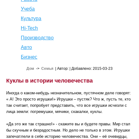
Учеба
Культура
Hi-Tech
Производство
Авто
Бизнес
Дом
->
Семья
| Автор:
| Добавлено: 2015-03-23
Куклы в истории человечества
Иногда о каком-нибудь незначительном, пустячном деле говорят:
« А! Это просто игрушки!» Игрушки – пустяк? Что ж, пусть те, кто
так считает, попробует представить, что все игрушки исчезли с
лица земли: погремушки, мячики, скакалки, куклы.
«Да это же так страшно!» - скажите вы и будете правы. Мир стал
бы скучным и безрадостным. Но дело не только в этом. Игрушки
запечатлели в себе историю человечества. Они – её очевидцы,