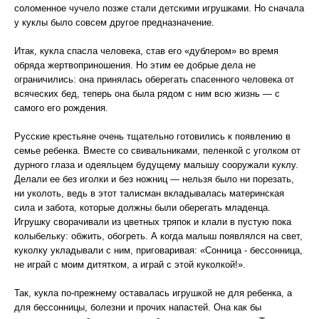
соломенное чучело позже стали детскими игрушками. Но сначала
у куклы было совсем другое предназначение.
Итак, кукла спасла человека, став его «дублером» во время
обряда жертвоприношения. Но этим ее добрые дела не
ограничились: она принялась оберегать спасенного человека от
всяческих бед, теперь она была рядом с ним всю жизнь — с
самого его рождения.
Русские крестьяне очень тщательно готовились к появлению в
семье ребенка. Вместе со свивальниками, пеленкой с уголком от
дурного глаза и одеяльцем будущему малышу сооружали куклу.
Делали ее без иголки и без ножниц — нельзя было ни порезать,
ни уколоть, ведь в этот талисман вкладывалась материнская
сила и забота, которые должны были оберегать младенца.
Игрушку сворачивали из цветных тряпок и клали в пустую пока
колыбельку: обжить, обогреть. А когда малыш появлялся на свет,
куколку укладывали с ним, приговаривая: «Сонница - бессонница,
не играй с моим дитятком, а играй с этой куколкой!».
Так, кукла по-прежнему оставалась игрушкой не для ребенка, а
для бессонницы, болезни и прочих напастей. Она как бы