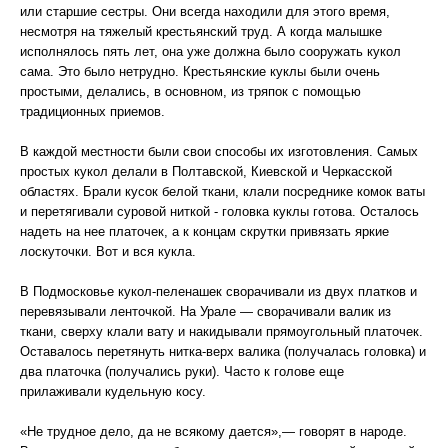
или старшие сестры. Они всегда находили для этого время,
несмотря на тяжелый крестьянский труд. А когда малышке
исполнялось пять лет, она уже должна было сооружать кукол
сама. Это было нетрудно. Крестьянские куклы были очень
простыми, делались, в основном, из тряпок с помощью
традиционных приемов.
В каждой местности были свои способы их изготовления. Самых
простых кукол делали в Полтавской, Киевской и Черкасской
областях. Брали кусок белой ткани, клали посреднике комок ваты
и перетягивали суровой ниткой - головка куклы готова. Осталось
надеть на нее платочек, а к концам скрутки привязать яркие
лоскуточки. Вот и вся кукла.
В Подмосковье кукол-пеленашек сворачивали из двух платков и
перевязывали ленточкой. На Урале — сворачивали валик из
ткани, сверху клали вату и накидывали прямоугольный платочек.
Оставалось перетянуть нитка-верх валика (получалась головка) и
два платочка (получались руки). Часто к голове еще
прилаживали кудельную косу.
«Не трудное дело, да не всякому дается»,— говорят в народе.