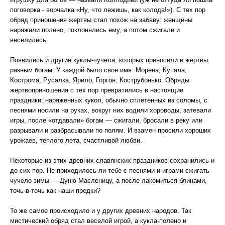
поговорка - ворчалка «Ну, что лежишь, как колода!»). С тех пор
обряд приношения жертвы стал похож на забаву: женщины
наряжали полено, поклонялись ему, а потом сжигали и
веселились.
Появились и другие куклы-чучела, которых приносили в жертвы
разным богам. У каждой было свое имя: Морена, Купала,
Кострома, Русалка, Ярило, Горгон, Кострубонько. Обряды
жертвоприношения с тех пор превратились в настоящие
праздники: наряженных кукол, обычно сплетенных из соломы, с
песнями носили на руках, вокруг них водили хороводы, затевали
игры, после «отдавали» богам — сжигали, бросали в реку или
разрывали и разбрасывали по полям. И взамен просили хороших
урожаев, теплого лета, счастливой любви.
Некоторые из этих древних славянских праздников сохранились и
до сих пор. Не приходилось ли тебе с песнями и играми сжигать
чучело зимы — Дуню-Масленицу, а после лакомиться блинами,
точь-в-точь как наши предки?
То же самое происходило и у других древних народов. Так
мистический обряд стал веселой игрой, а кукла-полено и