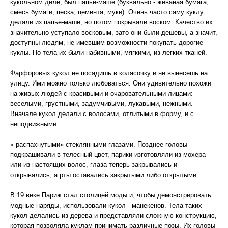
кукольном деле, был папье-маше (буквально - жеваная бумага,
смесь бумаги, песка, цемента, муки). Очень часто саму куклу
делали из папье-маше, но потом покрывали воском. Качество их
значительно уступало восковым, зато они были дешевы, а значит,
доступны людям, не имевшим возможности покупать дорогие
куклы. Но тела их были набивными, мягкими, из легких тканей.
Фарфоровых кукол не посадишь в колясочку и не вынесешь на
улицу. Ими можно только любоваться. Они удивительно похожи
на живых людей с красивыми и очаровательными лицами:
веселыми, грустными, задумчивыми, лукавыми, нежными.
Вначале кукол делали с волосами, отлитыми в форму, и с
неподвижными
« распахнутыми» стеклянными глазами. Позднее головы
подкрашивали в телесный цвет, парики изготовляли из мохера
или из настоящих волос, глаза теперь закрывались и
открывались, а рты оставались закрытыми либо открытыми.
В 19 веке Париж стал столицей моды и, чтобы демонстрировать
модные наряды, использовали кукол - манекенов. Тела таких
кукол делались из дерева и представляли сложную конструкцию,
которая позволяла куклам принимать различные позы. Их головы