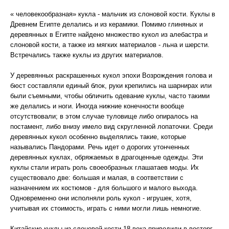
« человекообразная» кукла - мальчик из слоновой кости. Куклы в
Древнем Египте делались и из керамики. Помимо глиняных и
деревянных в Египте найдено множество кукол из алебастра и
слоновой кости, а также из мягких материалов - льна и шерсти.
Встречались также куклы из других материалов.
У деревянных раскрашенных кукол эпохи Возрождения голова и
бюст составляли единый блок, руки крепились на шарнирах или
были съемными, чтобы обличить одевание куклы, часто такими
же делались и ноги. Иногда нижние конечности вообще
отсутствовали; в этом случае туловище либо опиралось на
постамент, либо внизу имело вид скругленной лопаточки. Среди
деревянных кукол особенно выделялись такие, которые
назывались Пандорами. Речь идет о дорогих утонченных
деревянных куклах, обряжаемых в драгоценные одежды. Эти
куклы стали играть роль своеобразных глашатаев моды. Их
существовало две: большая и малая, в соответствии с
назначением их костюмов - для большого и малого выхода.
Одновременно они исполняли роль кукол - игрушек, хотя,
учитывая их стоимость, играть с ними могли лишь немногие.
Китайские куклы из слоновой кости 18 века приводили в восторг