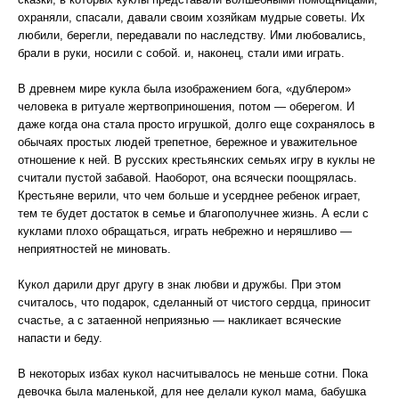
охраняли, спасали, давали своим хозяйкам мудрые советы. Их
любили, берегли, передавали по наследству. Ими любовались,
брали в руки, носили с собой. и, наконец, стали ими играть.
В древнем мире кукла была изображением бога, «дублером»
человека в ритуале жертвоприношения, потом — оберегом. И
даже когда она стала просто игрушкой, долго еще сохранялось в
обычаях простых людей трепетное, бережное и уважительное
отношение к ней. В русских крестьянских семьях игру в куклы не
считали пустой забавой. Наоборот, она всячески поощрялась.
Крестьяне верили, что чем больше и усерднее ребенок играет,
тем те будет достаток в семье и благополучнее жизнь. А если с
куклами плохо обращаться, играть небрежно и неряшливо —
неприятностей не миновать.
Кукол дарили друг другу в знак любви и дружбы. При этом
считалось, что подарок, сделанный от чистого сердца, приносит
счастье, а с затаенной неприязнью — накликает всяческие
напасти и беду.
В некоторых избах кукол насчитывалось не меньше сотни. Пока
девочка была маленькой, для нее делали кукол мама, бабушка