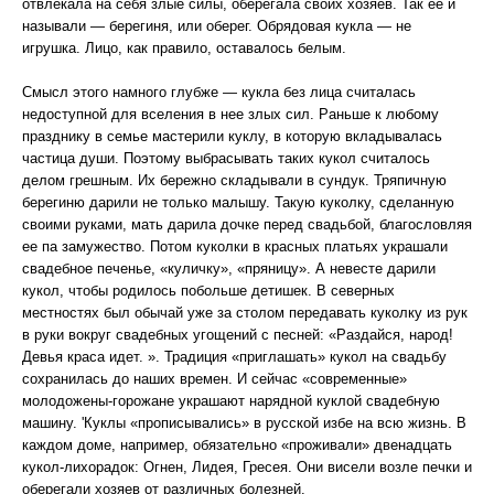
отвлекала на себя злые силы, оберегала своих хозяев. Так ее и
называли — берегиня, или оберег. Обрядовая кукла — не
игрушка. Лицо, как правило, оставалось белым.
Смысл этого намного глубже — кукла без лица считалась
недоступной для вселения в нее злых сил. Раньше к любому
празднику в семье мастерили куклу, в которую вкладывалась
частица души. Поэтому выбрасывать таких кукол считалось
делом грешным. Их бережно складывали в сундук. Тряпичную
берегиню дарили не только малышу. Такую куколку, сделанную
своими руками, мать дарила дочке перед свадьбой, благословляя
ее па замужество. Потом куколки в красных платьях украшали
свадебное печенье, «куличку», «пряницу». А невесте дарили
кукол, чтобы родилось побольше детишек. В северных
местностях был обычай уже за столом передавать куколку из рук
в руки вокруг свадебных угощений с песней: «Раздайся, народ!
Девья краса идет. ». Традиция «приглашать» кукол на свадьбу
сохранилась до наших времен. И сейчас «современные»
молодожены-горожане украшают нарядной куклой свадебную
машину. 'Куклы «прописывались» в русской избе на всю жизнь. В
каждом доме, например, обязательно «проживали» двенадцать
кукол-лихорадок: Огнен, Лидея, Гресея. Они висели возле печки и
оберегали хозяев от различных болезней.