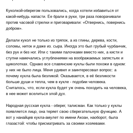
Куколкой-оберегом пользовались, когда хотели избавиться от
какой-нибудь напасти. Ее брали в руки, три раза поворачивали
против часовой стрелки и приговаривали: «Отвернись, повернись
добром».
Делали кукол не только из тряпок, а из глины, дерева, кости,
соломы, ниток и даже из. сыра. Иногда это был грубый чурбанчик,
без рук и без ног. Или с такими палочками вместо них, а кисти и
ступни намечались углублениями на воображаемых запястьях и
щиколотках. Однако все славянские куклы были похожи в одном:
у них не было лица. Меня удивил и заинтересовал вопрос: а
почему кукла была безликой. Оказывается, в её безликости
больше души и тепла, чем в кукле - подобии человека.
Считалось, что, если кукла будет уж очень походить на человека,
в нее может вселиться злой дух.
Народная русская кукла - оберег, талисман. Как только у куклы
появляется лицо, она теряет свою сберегательную функцию. А
вот у нанайцев кукла-амулет по имени Акоан, наоборот, была
глазастой: чтобы присматривать за своими хозяевами.