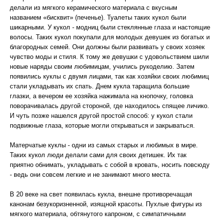
делали из мягкого керамического материала с вкусным
названием «бисквит» (печенье). Туалеты таких кукол были
шикарными. У кукол - модниц были стеклянные глаза и настоящие
волосы. Таких кукол покупали для молодых девушек из богатых и
благородных семей. Они должны были развивать у своих хозяек
чувство моды и стиля. К тому же девушки с удовольствием шили
новые наряды своим любимицам, учились рукоделию. Затем
появились куклы с двумя лицами, так как хозяйки своих любимиц
стали укладывать их спать. Днем кукла таращила большие
глазки, а вечером ее хозяйка нажимала на кнопочку, головка
поворачивалась другой стороной, где находилось спящее личико.
И чуть позже нашелся другой простой способ: у кукол стали
подвижные глаза, которые могли открываться и закрываться.
Матерчатые куклы - одни из самых старых и любимых в мире.
Таких кукол люди делали сами для своих детишек. Их так
приятно обнимать, укладывать с собой в кровать, носить повсюду
- ведь они совсем легкие и не занимают много места.
В 20 веке на свет появилась кукла, внешне противоречащая
канонам безукоризненной, изящной красоты. Пухлые фигуры из
мягкого материала, обтянутого капроном, с симпатичными