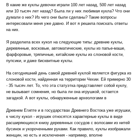
В какие же куклы девочки играли 100 лет назад, 500 лет назад
или 10 тысяч лет назад? Была ли у них любимая кукла? Что они
думали о них? Из чего они были сделаны? Такие вопросы
интересовали меня уже давно. И вот я решила поискать ответы
на них.
Я разделила всех кукол на следующие типы: древние куклы,
деревянные, восковые, автоматические, куклы из папье-маше,
фарфоровые, тряпичные, китайские куклы из слоновой кости,
пупсики, и даже бисквитные куклы.
На сегодняшний день самой древней куклой является фигурка из
слоновой кости, найденная на территории Чехии. Ей примерно 30
- 35 тысяч лет. То, что эта статуэтка представляет собой куклу,
не вызывает сомнения, но была ли она игрушкой, остается
загадкой. А вот куклы, обнаруженные археологами в
Древнем Египте и в государствах Древнего Востока уже игрушки,
к числу кукол - игрушек относятся характерные куклы в виде
расширяющихся книзу деревянных сосудов с волосами из нитей
бусинок и укороченными руками. Как правило, куклы изображали
женщин, но есть и исключения - например, вполне