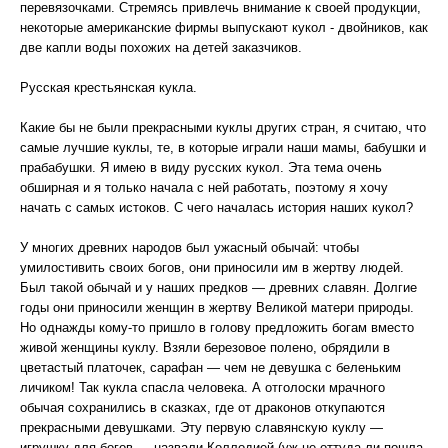
перевязочками. Стремясь привлечь внимание к своей продукции,
некоторые американские фирмы выпускают кукол - двойников, как
две капли воды похожих на детей заказчиков.
Русская крестьянская кукла.
Какие бы не были прекрасными куклы других стран, я считаю, что
самые лучшие куклы, те, в которые играли наши мамы, бабушки и
прабабушки. Я имею в виду русских кукол. Эта тема очень
обширная и я только начала с ней работать, поэтому я хочу
начать с самых истоков. С чего началась история наших кукол?
У многих древних народов был ужасный обычай: чтобы
умилостивить своих богов, они приносили им в жертву людей.
Был такой обычай и у наших предков — древних славян. Долгие
годы они приносили женщин в жертву Великой матери природы.
Но однажды кому-то пришло в голову предложить богам вместо
живой женщины куклу. Взяли березовое полено, обрядили в
цветастый платочек, сарафан — чем не девушка с беленьким
личиком! Так кукла спасла человека. А отголоски мрачного
обычая сохранились в сказках, где от драконов откупаются
прекрасными девушками. Эту первую славянскую куклу —
игрушку для богов — назвали Коллодией (уж не оттуда ли пошла