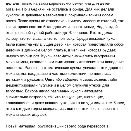
делали только на заказ королевских семей или для детей
богачей. Но и бедняки не остались в обиде. Для них делали
куколок из дешевых материалов и покрывали тонким слоем
воска. Такие куклы не относились к числу массовых изделий, так
как их производство было долгим и кропотливым, Над каждой
эксклюзивной куклой работали до 70 человек: Кто-то делал
голову, кто-то глаза, а кто-то прическу. Среди восковых кукол
была известна «плачущая девочка», которая представляла собой
девочку в длинном белом платье, в чепчике, которая рыдает,
широко открыв рот. Куклы автоматы снабжались внутренним
механизмом, позволявшим имитировать движения или поведение
человека. Раньше, автоматические куклы, уникальные и дорогие
механизмы, входившие в частные коллекции, не являлись
детскими игрушками. Они либо забавляли своих хозяев, либо
демонстрировали публике и в целом служили утехой для
взрослых. Вскоре число различных кукол - автоматов
значительно возросло, так что танцующие, шагающие,
кланяющиеся и даже поющие уже никого не удивляли, тем более,
что с каждым годом создавались все новые и новые варианты
механических игрушек.
Новый материал, обусловивший своего рода переворот в