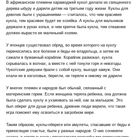
В африканском племени карамоджей кукол делали из священного
дерева ыбуру и дарили детям на третьем году жизни. Куклы для
девочек были с украшениями — считалось, что чем красивее
кукла, тем красивее будет ее хозяйка. А куклы для мальчиков
держали в руках копья, и чем крепче была кукла, тем отважнее
должен вырасти ее маленький хозяин.
У японцев существовал обряд, во время которого на куклу
переносились все болезни и беды ее владельца, а затем ее
сажали в бумажный кораблик. Кораблик размокал, кукла
скрывалась в волнах, а вместе с ней тонули горе и невзгоды.
Чукотские девушки брали с собой куклу, выходя замуж. Они
клали ее в изголовье, берегли, не теряли и никому не дарили.
У многих племен и народов был обычай, связанный с
материнским горем. Если женщина теряла ребенка, она должна
была сделать куклу и ухаживать за ней, как за малышом. Это
был оберег для души ребенка, древние люди верили, что такая
игра поможет ему освоиться в загробном мире.
Таким образом, куклы-обереги или амулеты, спасавшие от беды и
приносящие счастье, были у разных народов. О них сочиняли
сказки, в которых куклы представали волшебными помощницами,