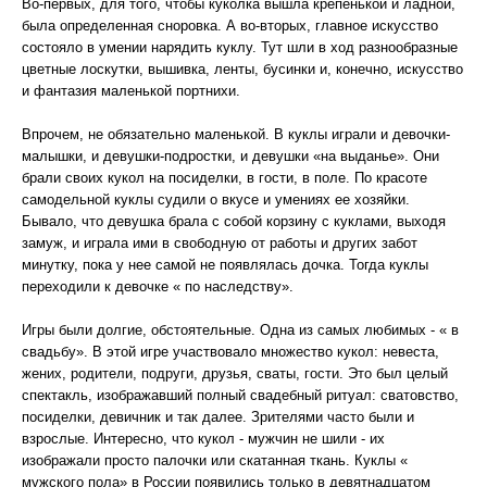
Во-первых, для того, чтобы куколка вышла крепенькой и ладной,
была определенная сноровка. А во-вторых, главное искусство
состояло в умении нарядить куклу. Тут шли в ход разнообразные
цветные лоскутки, вышивка, ленты, бусинки и, конечно, искусство
и фантазия маленькой портнихи.
Впрочем, не обязательно маленькой. В куклы играли и девочки-
малышки, и девушки-подростки, и девушки «на выданье». Они
брали своих кукол на посиделки, в гости, в поле. По красоте
самодельной куклы судили о вкусе и умениях ее хозяйки.
Бывало, что девушка брала с собой корзину с куклами, выходя
замуж, и играла ими в свободную от работы и других забот
минутку, пока у нее самой не появлялась дочка. Тогда куклы
переходили к девочке « по наследству».
Игры были долгие, обстоятельные. Одна из самых любимых - « в
свадьбу». В этой игре участвовало множество кукол: невеста,
жених, родители, подруги, друзья, сваты, гости. Это был целый
спектакль, изображавший полный свадебный ритуал: сватовство,
посиделки, девичник и так далее. Зрителями часто были и
взрослые. Интересно, что кукол - мужчин не шили - их
изображали просто палочки или скатанная ткань. Куклы «
мужского пола» в России появились только в девятнадцатом