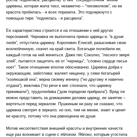
царевны, которая жила тихо, незаметно – “тихомолком”, но ее
красота пробилась - и всех поразила. Это подчеркнуто с
помощью тире: “поднялась - и расцвела”.
Ее характеристика строится и на отношении к ней других
персонажей. Чернавка не выполнила приказ царицы и, “в душе
любя”, отпустила царевну. Королевич Елисей, разыскивая свою
возлюбленную, скачет на край света. Богатыри полюбили ее,
каждый готов на ней жениться. Даже пес Соколко, “лесного зверя
злей”, пытается защитить ее от “черницы”, “словно сердце песье
ноет”. Такое отношение вполне обоснованно. Царевна добра к
окружающим, заботлива: жалеет нищенку, у семи богатырей
“хозяюшкой она”; верна своему жениху (“но другому я навечно
отдана”), вежлива (“по речи в миг спознали, что царевну
принимали”), трудолюбива (“дом порядком прибрала”). Вряд ли
можно представить за домашними делами царицу, ее занятие –
вертеться перед зеркалом. Пушкиным ни разу не сказано, что
царевна смотрит в зеркало, но оно, тем не менее, знает и ценит
ее красоту, потому что она равноценна ее душе.
Мотив несоответствия внешней красоты и внутренних качеств
еще раз возникает в сцене с яблоком. Яблоко, которым угостила