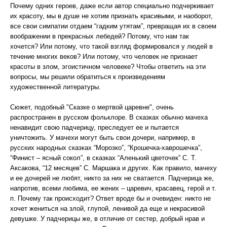
Почему одних героев, даже если автор специально подчеркивает
их красоту, мы в душе не хотим признать красивыми, и наоборот,
все свои симпатии отдаем “гадким утятам”, превращая их в своем
воображении в прекрасных лебедей? Потому, что нам так
хочется? Или потому, что такой взгляд формировался у людей в
течение многих веков? Или потому, что человек не признает
красоты в злом, эгоистичном человеке? Чтобы ответить на эти
вопросы, мы решили обратиться к произведениям
художественной литературы.
Сюжет, подобный "Сказке о мертвой царевне", очень
распространен в русском фольклоре. В сказках обычно мачеха
ненавидит свою падчерицу, преследует ее и пытается
уничтожить. У мачехи могут быть свои дочери, например, в
русских народных сказках “Морозко”, “Крошечка-хаврошечка”,
“Финист – ясный сокол”, в сказках “Аленький цветочек” С. Т.
Аксакова, “12 месяцев” С. Маршака и других. Как правило, мачеху
и ее дочерей не любят, никто за них не сватается. Падчерица же,
напротив, всеми любима, ее жених – царевич, красавец, герой и т.
п. Почему так происходит? Ответ вроде бы и очевиден: никто не
хочет жениться на злой, глупой, ленивой да еще и некрасивой
девушке. У падчерицы же, в отличие от сестер, добрый нрав и