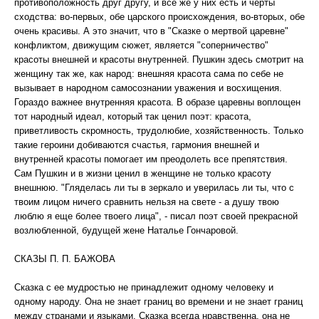
противоположность друг другу, и все же у них есть и черты
сходства: во-первых, обе царского происхождения, во-вторых, обе
очень красивы. А это значит, что в "Сказке о мертвой царевне"
конфликтом, движущим сюжет, является "соперничество"
красоты внешней и красоты внутренней. Пушкин здесь смотрит на
женщину так же, как народ: внешняя красота сама по себе не
вызывает в народном самосознании уважения и восхищения.
Гораздо важнее внутренняя красота. В образе царевны воплощен
тот народный идеал, который так ценил поэт: красота,
приветливость скромность, трудолюбие, хозяйственность. Только
такие героини добиваются счастья, гармония внешней и
внутренней красоты помогает им преодолеть все препятствия.
Сам Пушкин и в жизни ценил в женщине не только красоту
внешнюю. "Гляделась ли ты в зеркало и уверилась ли ты, что с
твоим лицом ничего сравнить нельзя на свете - а душу твою
люблю я еще более твоего лица", - писал поэт своей прекрасной
возлюбленной, будущей жене Наталье Гончаровой.
СКАЗЫ П. П. БАЖОВА
Сказка с ее мудростью не принадлежит одному человеку и
одному народу. Она не знает границ во времени и не знает границ
между странами и языками. Сказка всегда нравственна, она не