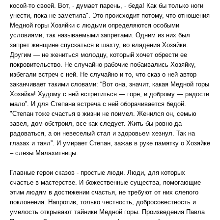
косой-то своей. Вот, - думает парень, - беда! Как бы только ноги
унести, пока не заметила". Это происходит потому, что отношения
Медной горы Хозяйки с людьми определяются особыми
условиями, так называемыми запретами. Одним из них был
запрет женщине спускаться в шахту, во владения Хозяйки.
Другим — не жениться молодцу, который хочет обрести ее
покровительство. Не случайно рабочие побаивались Хозяйку,
избегали встреч с ней. Не случайно и то, что сказ о ней автор
заканчивает такими словами: “Вот она, значит, какая Медной горы
Хозяйка! Худому с ней встретиться — горе, и доброму — радости
мало”. И для Степана встреча с ней оборачивается бедой.
"Степан тоже счастья в жизни не поимел. Женился он, семью
завел, дом обстроил, все как следует. Жить бы ровно да
радоваться, а он невеселый стал и здоровьем хезнул. Так на
глазах и таял”. И умирает Степан, зажав в руке памятку о Хозяйке
– слезы Малахитницы.
Главные герои сказов - простые люди. Люди, для которых
счастье в мастерстве. И божественные существа, помогающие
этим людям в достижении счастья, не требуют от них слепого
поклонения. Напротив, только честность, добросовестность и
умелость открывают тайники Медной горы. Произведения Павла