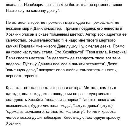
похвалю. Не обзарился ты на мои богатства, не променял свою
Настеньку на каменну девку”.
Не остался в горе, не променял мир людей на прекрасный, но
неживой мир и Данило-мастер. Прямой поединок его невесты и
Хозяйки описан в сказе “Каменный цветок”. Автор восхищается ее
смелостью, решительностью: “Не надо мне твоего мертвого
камня! Подавай мне живого Данилушку Ну, смелая девка. Прямо
на горло наступать стала. Это Хозяйке-то!” “Твоя взяла, Катерина!
Бери своего мастера. За удалость да твердость твою вот тебе
подарок. Пусть у Данилы все мое в памяти останется”. Даже
“каменную девку” покоряет сила любви, самоотверженность,
верность героини.
Красота - не главное для героев и автора. Металл, камень в
одежде, волосах, даже в поведении не раз подчеркивают
холодность Хозяйки: “коса ссиза-черная”, “ленты тонко этак
позванивают, будто листовая медь”, “артуть-девка” (ртуть),
“одежа из шелкового, слышь-ко, малахиту”. Тепло и красота
человеческой души побеждают блестящую, холодную красоту
Хозяйки.