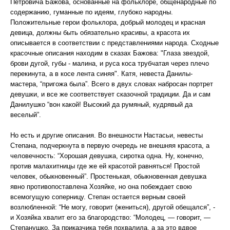
Петровича Бажова, основанные на фольклоре, общенародные по
содержанию, гуманные по идеям, глубоко народны.
Положительные герои фольклора, добрый молодец и красная
девица, должны быть обязательно красивы, а красота их
описывается в соответствии с представлениями народа. Сходные
красочные описания находим в сказах Бажова: "Глаза звездой,
брови дугой, губы - малина, и руса коса трубчатая через плечо
перекинута, а в косе лента синяя". Катя, невеста Данилы-
мастера, “пригожа была”. Всего в двух словах набросан портрет
девушки, и все же соответствует сказочной традиции. Да и сам
Данилушко “вон какой! Высокий да румяный, кудрявый да
веселый”.
Но есть и другие описания. Во внешности Настасьи, невесты
Степана, подчеркнута в первую очередь не внешняя красота, а
человечность: “Хорошая девушка, сиротка одна. Ну, конечно,
против малахитницы где же ей красотой равняться! Простой
человек, обыкновенный”. Простенькая, обыкновенная девушка
явно противопоставлена Хозяйке, но она побеждает свою
всемогущую соперницу. Степан остается верным своей
возлюбленной: “Не могу, говорит (жениться), другой обещался”, -
и Хозяйка хвалит его за благородство: “Молодец, — говорит, —
Степанушко. За приказчика тебя похвалила, а за это вдвое