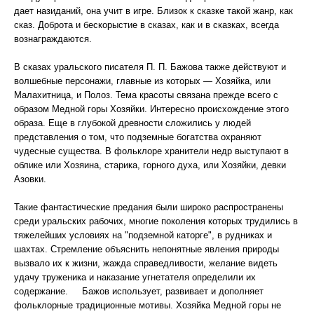
дает назиданий, она учит в игре. Близок к сказке такой жанр, как
сказ. Доброта и бескорыстие в сказах, как и в сказках, всегда
вознаграждаются.
В сказах уральского писателя П. П. Бажова также действуют и
волшебные персонажи, главные из которых — Хозяйка, или
Малахитница, и Полоз. Тема красоты связана прежде всего с
образом Медной горы Хозяйки. Интересно происхождение этого
образа. Еще в глубокой древности сложились у людей
представления о том, что подземные богатства охраняют
чудесные существа. В фольклоре хранители недр выступают в
облике или Хозяина, старика, горного духа, или Хозяйки, девки
Азовки.
Такие фантастические предания были широко распространены
среди уральских рабочих, многие поколения которых трудились в
тяжелейших условиях на "подземной каторге", в рудниках и
шахтах. Стремление объяснить непонятные явления природы
вызвало их к жизни, жажда справедливости, желание видеть
удачу труженика и наказание угнетателя определили их
содержание. Бажов использует, развивает и дополняет
фольклорные традиционные мотивы. Хозяйка Медной горы не