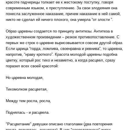
красоте падчерицы толкает ее к жестокому поступку, говоря
современным языком, к преступлению. За свои злодеяния она
понесла заслуженное наказание, причем наказание в ней самой,
никто не сделал ей ничего плохого, она умерла “от злости ”.
Образ царевны создается по принципу антитезы. Антитеза в
художественном произведении – резкое противопоставление. С
первых же строк о царевне вырисовывается совсем другой образ.
Если царица “горда, ломлива, своенравна и ревнива”, то царевна,
напротив, “нраву кроткого”. Красота молодой царевны подобна
цветку, который рос тихо и незаметно, а когда расцвел, сразу
поразил всех своей красотой:
Но царевна молодая,
Тихомолком расцветая,
Между тем росла, росла,
Поднялась - и расцвела.
"Расцветание" девушки описано глаголами (два повторения
росла, поднялась, расцвела). В них "сосредоточена" жизнь