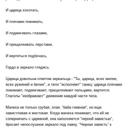
И царица хохотать,
И плечами пожимать,
И подмигивать глазами,
И прищелкивать перстами,
И вертеться подбочась,
Гордо в зеркало глядясь.
Царица довольна ответом зеркальца - "Ты, царица, всех милее,
всех румяней и белее", и тело "исполняет" танец: царица плечами
пожимает, подмигивает, прищелкивает пальцами, вертится.
Глаголы "изображают" движение каждой части тела.
Мачеха не только грубая, злая, “баба гневная”, но еще
завистливая и жестокая. Когда мачеха понимает, что ей не
соперничать с царевной, она наполняется “черной завистью”,
бросает непослушное зеркало под лавку. “Черная зависть” к