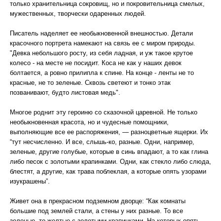
только хранительница сокровищ, но и покровительница смелых,
мужественных, творчески одаренных людей.
Писатель наделяет ее необыкновенной внешностью. Детали
красочного портрета намекают на связь ее с миром природы.
"Девка небольшого росту, из себя ладная, и уж такое крутое
колесо - на месте не посидит. Коса не как у наших девок
болтается, а ровно прилипла к спине. На конце - ленты не то
красные, не то зеленые. Сквозь светеют и тонко этак
позванивают, будто листовая медь".
Многое роднит эту героиню со сказочной царевной. Не только
необыкновенная красота, но и чудесные помощники,
выполняющие все ее распоряжения, — разноцветные ящерки. Их
“тут несчисленно. И все, слышь-ко, разные. Одни, например,
зеленые, другие голубые, которые в синь впадают, а то как глина
либо песок с золотыми крапинками. Одни, как стекло либо слюда,
блестят, а другие, как трава поблеклая, а которые опять узорами
изукрашены”.
Живет она в прекрасном подземном дворце: “Как комнаты
большие под землей стали, а стены у них разные. То все
зеленые, то желтые с золотыми крапинками. На которых опять