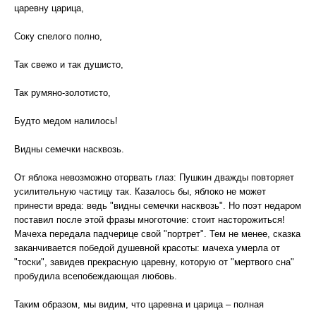
царевну царица,
Соку спелого полно,
Так свежо и так душисто,
Так румяно-золотисто,
Будто медом налилось!
Видны семечки насквозь.
От яблока невозможно оторвать глаз: Пушкин дважды повторяет
усилительную частицу так. Казалось бы, яблоко не может
принести вреда: ведь "видны семечки насквозь". Но поэт недаром
поставил после этой фразы многоточие: стоит насторожиться!
Мачеха передала падчерице свой "портрет". Тем не менее, сказка
заканчивается победой душевной красоты: мачеха умерла от
"тоски", завидев прекрасную царевну, которую от "мертвого сна"
пробудила всепобеждающая любовь.
Таким образом, мы видим, что царевна и царица – полная