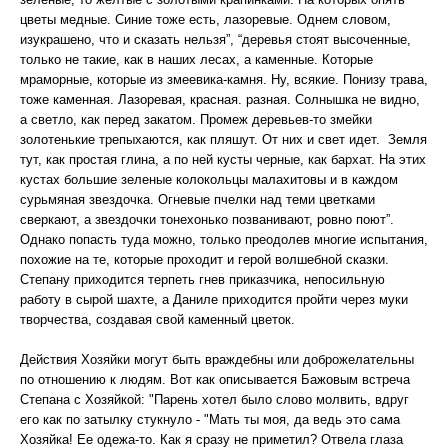
цветы медные. Синие тоже есть, лазоревые. Однем словом,
изукрашено, что и сказать нельзя”, “деревья стоят высоченные,
только не такие, как в наших лесах, а каменные. Которые
мраморные, которые из змеевика-камня. Ну, всякие. Понизу трава,
тоже каменная. Лазоревая, красная. разная. Солнышка не видно,
а светло, как перед закатом. Промеж деревьев-то змейки
золотенькие трепыхаются, как пляшут. От них и свет идет. Земля
тут, как простая глина, а по ней кусты черные, как бархат. На этих
кустах большие зеленые колокольцы малахитовы и в каждом
сурьмяная звездочка. Огневые пчелки над теми цветками
сверкают, а звездочки тонехонько позванивают, ровно поют”.
Однако попасть туда можно, только преодолев многие испытания,
похожие на те, которые проходит и герой волшебной сказки.
Степану приходится терпеть гнев приказчика, непосильную
работу в сырой шахте, а Даниле приходится пройти через муки
творчества, создавая свой каменный цветок.
Действия Хозяйки могут быть враждебны или доброжелательны
по отношению к людям. Вот как описывается Бажовым встреча
Степана с Хозяйкой: "Парень хотел было слово молвить, вдруг
его как по затылку стукнуло - "Мать ты моя, да ведь это сама
Хозяйка! Ее одежа-то. Как я сразу не приметил? Отвела глаза