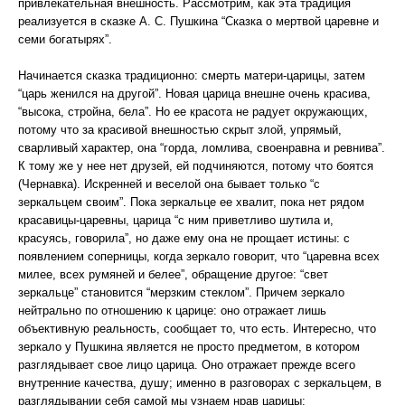
привлекательная внешность. Рассмотрим, как эта традиция
реализуется в сказке А. С. Пушкина “Сказка о мертвой царевне и
семи богатырях”.
Начинается сказка традиционно: смерть матери-царицы, затем
“царь женился на другой”. Новая царица внешне очень красива,
“высока, стройна, бела”. Но ее красота не радует окружающих,
потому что за красивой внешностью скрыт злой, упрямый,
сварливый характер, она “горда, ломлива, своенравна и ревнива”.
К тому же у нее нет друзей, ей подчиняются, потому что боятся
(Чернавка). Искренней и веселой она бывает только “с
зеркальцем своим”. Пока зеркальце ее хвалит, пока нет рядом
красавицы-царевны, царица “с ним приветливо шутила и,
красуясь, говорила”, но даже ему она не прощает истины: с
появлением соперницы, когда зеркало говорит, что “царевна всех
милее, всех румяней и белее”, обращение другое: “свет
зеркальце” становится “мерзким стеклом”. Причем зеркало
нейтрально по отношению к царице: оно отражает лишь
объективную реальность, сообщает то, что есть. Интересно, что
зеркало у Пушкина является не просто предметом, в котором
разглядывает свое лицо царица. Оно отражает прежде всего
внутренние качества, душу; именно в разговорах с зеркальцем, в
разглядывании себя самой мы узнаем нрав царицы: