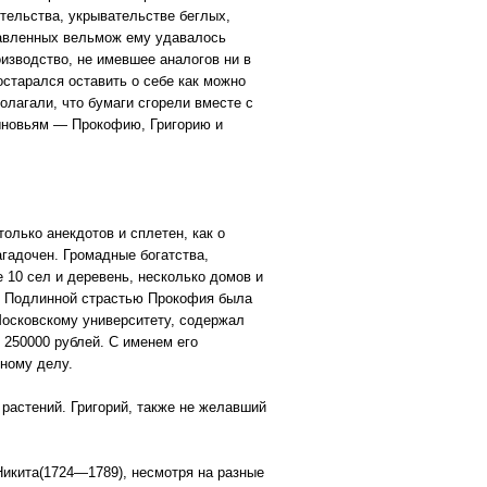
тельства, укрывательстве беглых,
тавленных вельмож ему удавалось
изводство, не имевшее аналогов ни в
остарался оставить о себе как можно
лагали, что бумаги сгорели вместе с
ыновьям — Прокофию, Григорию и
олько анекдотов и сплетен, как о
гадочен. Громадные богатства,
 10 сел и деревень, несколько домов и
й. Подлинной страстью Прокофия была
Московскому университету, содержал
 250000 рублей. С именем его
рному делу.
растений. Григорий, также не желавший
Никита(1724—1789), несмотря на разные