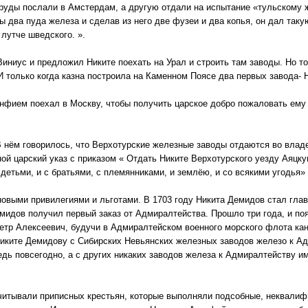
 руды послали в Амстердам, а другую отдали на испытание «тульскому 
 два пуда железа и сделав из него две фузеи и два копья, он дал таку
лутче шведского. ».
 Виниус и предложил Никите поехать на Урал и строить там заводы. Но то
 только когда казна построила на Каменном Поясе два первых завода- 
инфием поехал в Москву, чтобы получить царское добро пожаловать ему
В нём говорилось, что Верхотурские железные заводы отдаются во владе
ной царский указ с приказом « Отдать Никите Верхотурского уезду Аяцк
 детьми, и с братьями, с племянниками, и землёю, и со всякими угодья»
новыми привилегиями и льготами. В 1703 году Никита Демидов стал гл
мидов получил первый заказ от Адмиралтейства. Прошло три года, и поя
Петр Алексеевич, будучи в Адмиралтейском военного морского флота ка
Никите Демидову с Сибирских Невьянских железных заводов железо к Ад
дь повсегодно, а с других никаких заводов железа к Адмиралтейству и
читывали приписных крестьян, которые выполняли подсобные, неквали