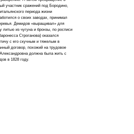
ный участник сражений под Бородино,
 итальянского периода жизни
заботился о своих заводах, принимал
деревья. Демидов «выращивал» для
 литью из чугуна и бронзы, по росписи
баронесса Строганова) оказался
итичу с его скучным и тяжелым в
анный договор, похожий на трудовое
 Александровна должна была жить с
ов в 1828 году.