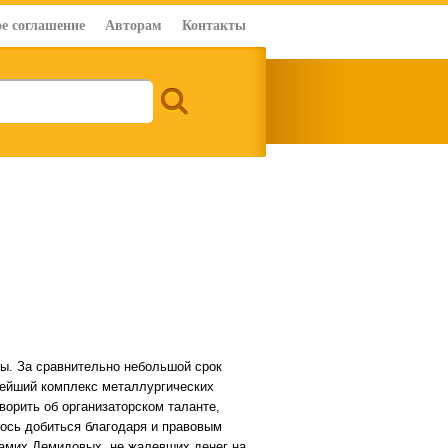
е соглашение
Авторам
Контакты
ы. За сравнительно небольшой срок
нейший комплекс металлургических
ворить об организаторском таланте,
лось добиться благодаря и правовым
самих Демидовых, не жалевших денег на