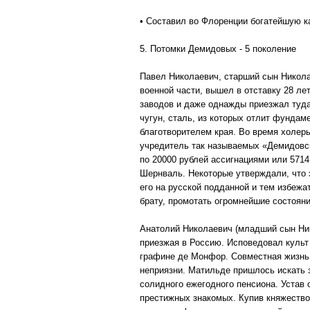
• Составил во Флоренции богатейшую 
5. Потомки Демидовых - 5 поколение
Павел Николаевич, старший сын Никола
военной части, вышел в отставку 28 ле
заводов и даже однажды приезжал туда 
чугун, сталь, из которых отлит фунда
благотворителем края. Во время холеры 
учредитель так называемых «Демидовски
по 20000 рублей ассигнациями или 571
Шернваль. Некоторые утверждали, что э
его на русской подданной и тем избежа
брату, промотать огромнейшие состояни
Анатолий Николаевич (младший сын Ник
приезжая в Россию. Исповедовал культ
графине де Монфор. Совместная жизнь
неприязни. Матильде пришлось искать 
солидного ежегодного пенсиона. Устав
престижных знакомых. Купив княжество 