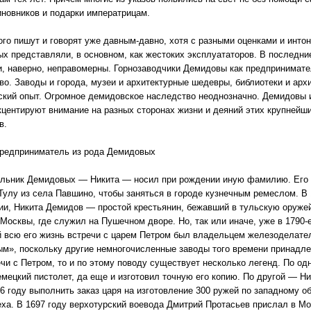
иновников и подарки императрицам.
ого пишут и говорят уже давным-давно, хотя с разными оценками и инто
х представляли, в основном, как жестоких эксплуататоров. В последни
и, наверно, неправомерны. Горнозаводчики Демидовы как предпринимате
во. Заводы и города, музеи и архитектурные шедевры, библиотеки и арх
ский опыт. Огромное демидовское наследство неоднозначно. Демидовы и
кцентируют внимание на разных сторонах жизни и деяний этих крупнейш
в.
редприниматель из рода Демидовых
льник Демидовых — Никита — носил при рождении иную фамилию. Его 
Тулу из села Павшино, чтобы заняться в городе кузнечным ремеслом. В 
сии, Никита Демидов — простой крестьянин, бежавший в тульскую оружей
з Москвы, где служил на Пушечном дворе. Но, так или иначе, уже в 1790-
 всю его жизнь встречи с царем Петром был владельцем железоделатель
м», поскольку другие немногочисленные заводы того времени принадл
чи с Петром, то и по этому поводу существует несколько легенд. По одн
емецкий пистолет, да еще и изготовил точную его копию. По другой — 
6 году выполнить заказ царя на изготовление 300 ружей по западному об
ха. В 1697 году верхотурский воевода Дмитрий Протасьев прислал в Мо