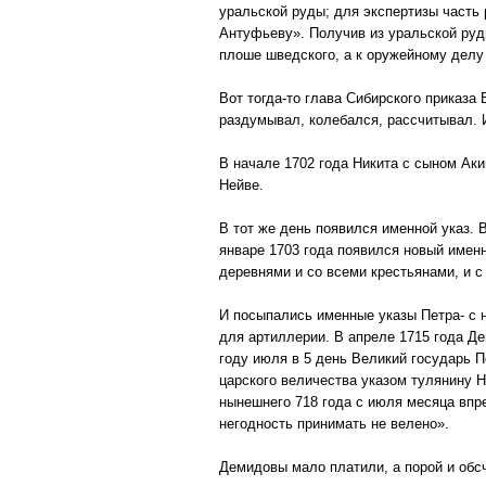
уральской руды; для экспертизы часть
Антуфьеву». Получив из уральской руды
плоше шведского, а к оружейному делу 
Вот тогда-то глава Сибирского приказа
раздумывал, колебался, рассчитывал. И
В начале 1702 года Никита с сыном Ак
Нейве.
В тот же день появился именной указ. 
январе 1703 года появился новый имен
деревнями и со всеми крестьянами, и с
И посыпались именные указы Петра- с 
для артиллерии. В апреле 1715 года Де
году июля в 5 день Великий государь 
царского величества указом тулянину 
нынешнего 718 года с июля месяца впре
негодность принимать не велено».
Демидовы мало платили, а порой и обс