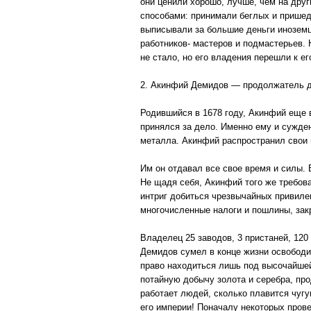
они ценили хорошо, лучше, чем на дру
способами: принимали беглых и пришед
выписывали за большие деньги иноземц
работников- мастеров и подмастерьев.
не стало, но его владения перешли к е
2. Акинфий Демидов — продолжатель д
Родившийся в 1678 году, Акинфий еще 
принялся за дело. Именно ему и сужде
металла. Акинфий распространил свои 
Им он отдавал все свое время и силы. 
Не щадя себя, Акинфий того же требова
интриг добиться чрезвычайных привиле
многочисленные налоги и пошлины, зак
Владелец 25 заводов, 3 пристаней, 120
Демидов сумел в конце жизни освободи
право находиться лишь под высочайшей
потайную добычу золота и серебра, про
работает людей, сколько плавится чугун
его империи! Поначалу некоторых прове