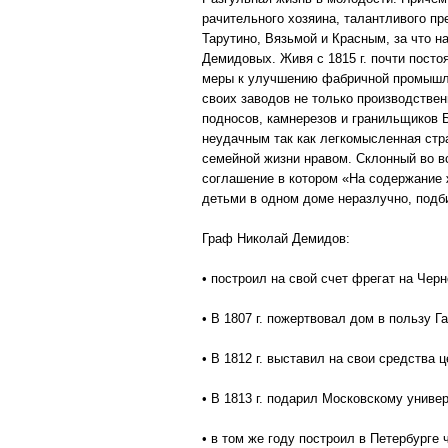
рачительного хозяина, талантливого п
Тарутино, Вязьмой и Красным, за что н
Демидовых. Живя с 1815 г. почти посто
меры к улучшению фабричной промышле
своих заводов не только производствен
подносов, камнерезов и гранильщиков 
неудачным так как легкомысленная стра
семейной жизни нравом. Склонный во в
соглашение в котором «На содержание 
детьми в одном доме неразлучно, подби
Граф Николай Демидов:
• построил на свой счет фрегат на Чер
• В 1807 г. пожертвовал дом в пользу Г
• В 1812 г. выставил на свои средства 
• В 1813 г. подарил Московскому униве
• в том же году построил в Петербурге 