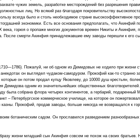
 захвате чужих земель, разработке месторождений без разрешения прави
 должностных лиц. Но всякий раз благодаря покровительству высокопос
 пользу всегда было и столь необходимое стране высокоэффективное про
 тогдашней экономики. Есть все основания предполагать, что Акинфий п
века, горюя о пропаже многих документов времен Никиты и Акинфия, по
да. После смерти Акинфия принадлежавшие ему заводы перешли к его с
710—1786). Пожалуй, ни об одном из Демидовых не ходило при жизни ст
анекдотах он выглядел чудаком-самодуром. Прокофий как-то странно за
 которые он потом продал купцу Яковлеву, до 10000 душ крестьян, более
фия Демидова одним из значительнейших общественных благотворителе
аду была собрана флора четырех континентов, а гербарий, подаренный 
нкт – Петербургское коммерческое училище, на которое он пожертвовал
 казны. Прокофий, продав заводы, больше никогда не возвращался к го
 своим ботаническим садом. Он прославился разведением разнообразных 
образу жизни младший сын Акинфия совсем не похож на своих братьев. 