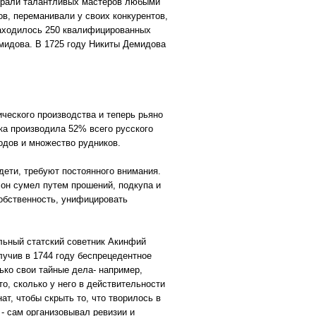
бирали талантливых мастеров любыми
в, переманивали у своих конкурентов,
находилось 250 квалифицированных
емидова. В 1725 году Никиты Демидова
ческого производства и теперь рьяно
ка производила 52% всего русского
одов и множество рудников.
дети, требуют постоянного внимания.
 он сумел путем прошений, подкупа и
обственность, унифицировать
ельный статский советник Акинфий
лучив в 1744 году беспрецедентное
ко свои тайные дела- например,
о, сколько у него в действительности
ат, чтобы скрыть то, что творилось в
- сам организовывал ревизии и