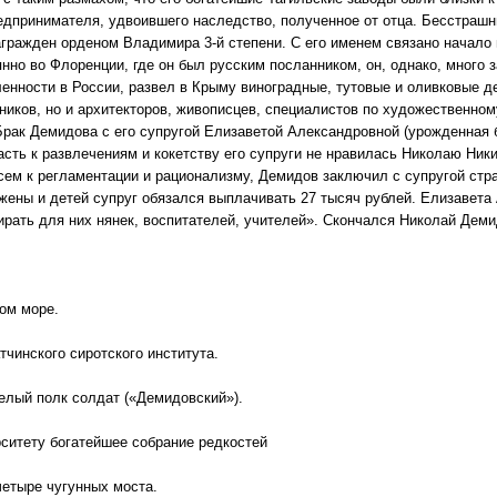
редпринимателя, удвоившего наследство, полученное от отца. Бесстраш
агражден орденом Владимира 3-й степени. С его именем связано начало
янно во Флоренции, где он был русским посланником, он, однако, много 
нности в России, развел в Крыму виноградные, тутовые и оливковые 
ников, но и архитекторов, живописцев, специалистов по художественному
Брак Демидова с его супругой Елизаветой Александровной (урожденная 
сть к развлечениям и кокетству его супруги не нравилась Николаю Ник
сем к регламентации и рационализму, Демидов заключил с супругой стр
жены и детей супруг обязался выплачивать 27 тысяч рублей. Елизавета
рать для них нянек, воспитателей, учителей». Скончался Николай Демид
ном море.
атчинского сиротского института.
целый полк солдат («Демидовский»).
рситету богатейшее собрание редкостей
четыре чугунных моста.