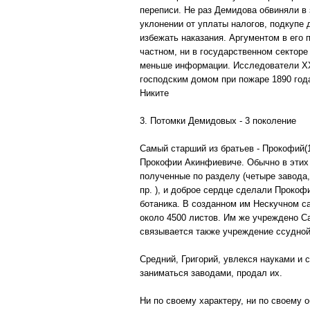
переписи. Не раз Демидова обвиняли в
уклонении от уплаты налогов, подкупе
избежать наказания. Аргументом в его
частном, ни в государственном секторе
меньше информации. Исследователи XX 
господским домом при пожаре 1890 го
Никите
3. Потомки Демидовых - 3 поколение
Самый старший из братьев - Прокофий(1
Прокофии Акинфиевиче. Обычно в этих 
полученные по разделу (четыре завода,
пр. ), и доброе сердце сделали Проко
ботаника. В созданном им Нескучном с
около 4500 листов. Им же учреждено Са
связывается также учреждение ссудной
Средний, Григорий, увлекся науками и
заниматься заводами, продал их.
Ни по своему характеру, ни по своему 