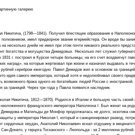
картинную галерею
я Никитича, (1798—1841). Получил блестящее образование в Наполеоно
т полковником, имел придворное звание егермейстера. Он вроде бы зан
на несколько днейи не имел при этом почти никакого реального предста
мент богатства и могущества Демидовых. Несколько лет служил губернат
1831 г. построил в Курске четыре больницы; на его счет воздвигнут пам
х наград», на которые жертвовал при жизни и назначил выдавать в тече
4 рублей серебром ежегодно. Павел Демидов жил в основном за границей
то идея самого императора, который хотя и недолюбливал своего придв
ть возможного брака одного из богатейших людей России с иностранкой, 
я за границей. Через три года у Павла появился наследник.
олая Никитича, 1812—1870). Родился в Италии и большую часть своей 
 низложенного французского императора Наполеона I. Был женат на ро
 Демидова и Матильды де Монфор продолжалась не долго, экзотика см
защиты у императора Николая I, который и санкционировал развод, пот
 от сердечных неудач, Анатолий Николаевич искал отдушину в меценатст
Сан-Донато, у герцога Тосканского – Леопольда - за 2 миллиона рублей 