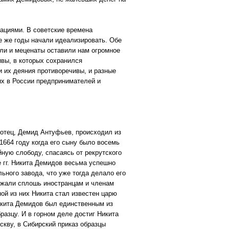
нациями. В советские времена
е же годы начали идеализировать. Обе
ли и меценаты оставили нам огромное
ивы, в которых сохранился
 их деяния противоречивы, и разные
их в России предпринимателей и
отец, Демид Антуфьев, происходил из
1664 году когда его сыну было восемь
ную слободу, спасаясь от рекрутского
е гг. Никита Демидов весьма успешно
ного завода, что уже тогда делало его
ежали сплошь иностранцам и членам
ой из них Никита стал известен царю
Никита Демидов был единственным из
разцу. И в горном деле достиг Никита
скву, в Сибирский приказ образцы