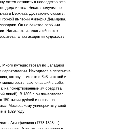
ну хотел оставить в наследство всю
о деда и отца. Никита получил по
ний и Верхний. Достаточно сказать,
ды горной империи Акинфия Демидова.
заводчик. Он не блистал особыми
сии. Никита отличался любовью к
ерситета, а при академии художеств
и. Много путешествовал по Западной
и берг-коллегии. Находился в переписке
ию, которую вместе с библиотекой и
и министерств, заключавший в себе,
 г. на пожертвованные им средства
й лицей). В 1805 г. он пожертвовал
до 150 тысяч рублей и пошел на
вовал Московскому университету свой
й в 1829 году
киты Акинфиевича (1773-1828г. г).
к разорению. А затем превращение в