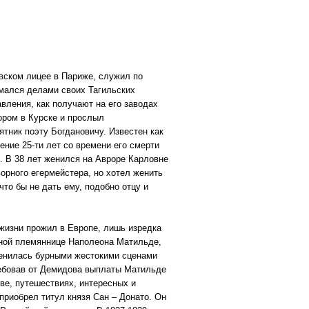
вском лицее в Париже, служил по
имался делами своих Тагильских
вления, как получают на его заводах
ором в Курске и прослыл
ятник поэту Богдановичу. Известен как
ние 25-ти лет со времени его смерти
. В 38 лет женился на Авроре Карловне
орного егермейстера, но хотел женить
что бы не дать ему, подобно отцу и
жизни прожил в Европе, лишь изредка
дной племяннице Наполеона Матильде,
енилась бурными жестокими сценами
ребовав от Демидова выплаты Матильде
ве, путешествиях, интересных и
приобрел титул князя Сан – Донато. Он