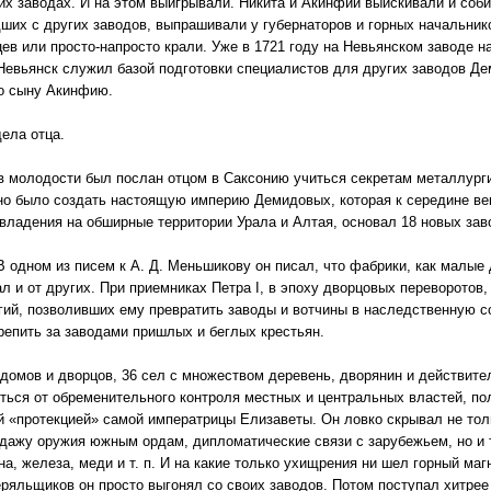
гих заводах. И на этом выигрывали. Никита и Акинфий выискивали и со
ших с других заводов, выпрашивали у губернаторов и горных начальнико
ев или просто-напросто крали. Уже в 1721 году на Невьянском заводе 
 Невьянск служил базой подготовки специалистов для других заводов Д
го сыну Акинфию.
ела отца.
в молодости был послан отцом в Саксонию учиться секретам металлурги
но было создать настоящую империю Демидовых, которая к середине ве
владения на обширные территории Урала и Алтая, основал 18 новых зав
В одном из писем к А. Д. Меньшикову он писал, что фабрики, как малые 
л и от других. При приемниках Петра I, в эпоху дворцовых переворотов,
гий, позволивших ему превратить заводы и вотчины в наследственную с
репить за заводами пришлых и беглых крестьян.
 домов и дворцов, 36 сел с множеством деревень, дворянин и действит
ться от обременительного контроля местных и центральных властей, по
 «протекцией» самой императрицы Елизаветы. Он ловко скрывал не толь
дажу оружия южным ордам, дипломатические связи с зарубежьем, но и т
а, железа, меди и т. п. И на какие только ухищрения ни шел горный магн
ряльщиков он просто выгонял со своих заводов. Потом поступал хитрее 