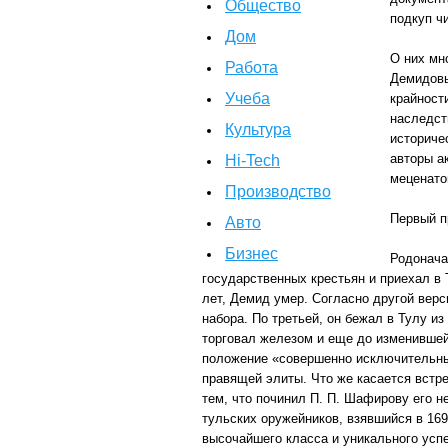
Общество
подкуп ч
Дом
О них мн
Работа
Демидовы
Учеба
крайност
наследст
Культура
историче
авторы а
Hi-Tech
меценато
Производство
Первый п
Авто
Бизнес
Родонача
государственных крестьян и приехал в 
лет, Демид умер. Согласно другой вер
набора. По третьей, он бежал в Тулу и
торговал железом и еще до изменившей
положение «совершенно исключительны
правящей элиты. Что же касается встре
тем, что починил П. П. Шафирову его н
тульских оружейников, взявшийся в 169
высочайшего класса и уникального успе