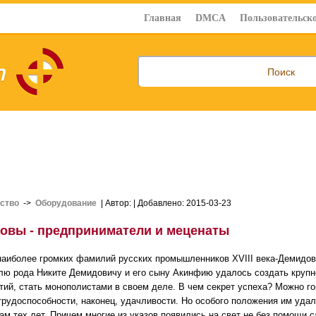
Главная
DMCA
Пользовательско
ство
->
Оборудование
| Автор:
| Добавлено: 2015-03-23
овы - предприниматели и меценаты
наиболее громких фамилий русских промышленников XVIII века-Демидов
лю рода Никите Демидовичу и его сыну Акинфию удалось создать круп
тий, стать монополистами в своем деле. В чем секрет успеха? Можно го
трудоспособности, наконец, удачливости. Но особого положения им уда
ам тех лет. Причем многие из указов появились на свет не без помощи 