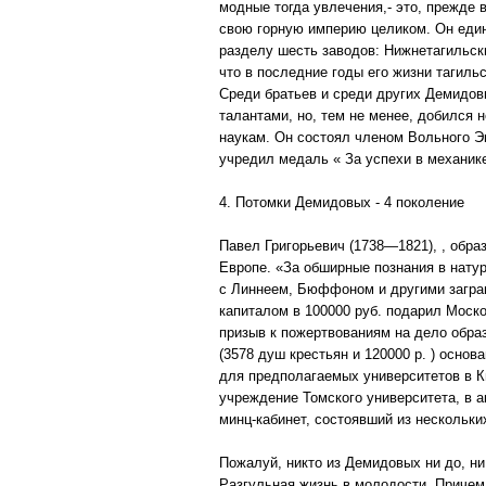
модные тогда увлечения,- это, прежде
свою горную империю целиком. Он един
разделу шесть заводов: Нижнетагильск
что в последние годы его жизни тагил
Среди братьев и среди других Демидов
талантами, но, тем не менее, добился
наукам. Он состоял членом Вольного Э
учредил медаль « За успехи в механике
4. Потомки Демидовых - 4 поколение
Павел Григорьевич (1738—1821), , обра
Европе. «За обширные познания в натур
с Линнеем, Бюффоном и другими загра
капиталом в 100000 руб. подарил Моско
призыв к пожертвованиям на дело образ
(3578 душ крестьян и 120000 р. ) осно
для предполагаемых университетов в Ки
учреждение Томского университета, в а
минц-кабинет, состоявший из нескольки
Пожалуй, никто из Демидовых ни до, ни
Разгульная жизнь в молодости. Причем 