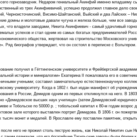
 всего горнозаводчик. Недаром гениальный Акинфий именно младшему сы
ственный из трех Акинфиевичей, успешно продолжил главное дело своег
ий, Черноисточинский, Висимо-Шайтанский, Выйский и два Лайских – Ниж
ьские домны и молотовые давали чугуна и железа больше, чем все заво
ых, что владели заводами, Никита Акинфиевич - самый удачливый горно
 немалых успехов и стал одним из самых богатых предпринимателей Рос
кономического общества, жертвовал на строительство Московского унив
». Ряд биографов утверждает, что он состоял в переписке с Вольтером.
зование получил в Гёттингенском университете и Фрейбергской академи
альной истории и минералогии» Екатерина II пожаловала его в советник
ничными учеными; составил замечательную естественнонаучную коллекц
вскому университету. Когда в 1802 г. был издан манифест об учреждени
ования в России, Демидов одним из первых откликнулся на него. В 1803
вано «Демидовское высших наук училище» (затем Демидовский юридически
еве и Тобольске по 50000 р. ; тобольский капитал к 80-м годам возрос 
ктовом зале которого выставлен портрет Демидова. В 1806 г. он пожерт
х тысяч монет и медалей. В Ярославле ему поставлен памятник, открыты
 после него не прожил столь пеструю жизнь, как Николай Никитич сын Ни
с таким размахом, что его богатейшие Тагильские заводы были близки 