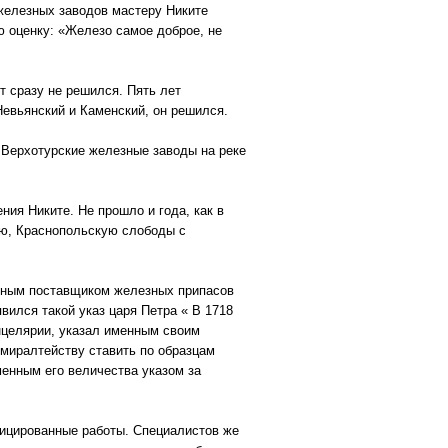
железных заводов мастеру Никите
ю оценку: «Железо самое доброе, не
т сразу не решился. Пять лет
Невьянский и Каменский, он решился.
 Верхотурские железные заводы на реке
ния Никите. Не прошло и года, как в
ую, Краснопольскую слободы с
авным поставщиком железных припасов
вился такой указ царя Петра « В 1718
нцелярии, указал именным своим
миралтейству ставить по образцам
менным его величества указом за
фицированные работы. Специалистов же