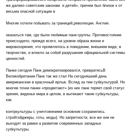
же далеко советским законам. и детей», причем был близок к от
весьма опасной ситуации в
Многие хотели побывать за границей,революции. Англии.
оказаться там, где были любимые панк-группы. Противостояние
происходило, прежде всего, на уровне образа жизни и
мировоззрения, что проявлялось в поведении, внешнем виде, в
творчестве, и влекло за собой разрушение официальной системы
ценностей.
Панки сегодня Панк демократизировался, превратясьВ
Великобритании Панк так же стал На сегодняшний день
американские в красочный ярлык. Вслед за тем субкультурой. Но
многие точки панки «процветают» (из них панк теряет свой статус
зрения, виденье мира в целом, в вытекают такие субкультуры,
как:
контркультуры с уничтожением основном сохранились.
стрэйтэйджеры, готы, моды). Но запретности, все же они не
выходят за рамки а развитие современных западных
субкультуры.