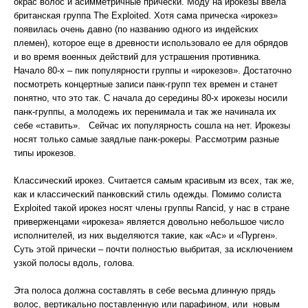
окрас волос и асимметричные прически. Моду на ирокезы ввела
британская группа The Exploited. Хотя сама прическа «ирокез»
появилась очень давно (по названию одного из индейских
племен), которое еще в древности использовало ее для обрядов
и во время военных действий для устрашения противника.
Начало 80-х – пик популярности группы и «ирокезов». Достаточно
посмотреть концертные записи панк-групп тех времен и станет
понятно, что это так. С начала до середины 80-х ирокезы носили
панк-группы, а молодежь их перенимала и так же начинала их
себе «ставить». Сейчас их популярность сошла на нет. Ирокезы
носят только самые заядлые панк-рокеры. Рассмотрим разные
типы ирокезов.
Классический ирокез. Считается самым красивым из всех, так же,
как и классический панковский стиль одежды. Помимо солиста
Exploited такой ирокез носят члены группы Rancid, у нас в стране
приверженцами «ирокеза» является довольно небольшое число
исполнителей, из них выделяются такие, как «Ас» и «Пурген».
Суть этой прически – почти полностью выбритая, за исключением
узкой полосы вдоль, голова.
Эта полоса должна составлять в себе весьма длинную прядь
волос, вертикально поставленную или парафином, или новым