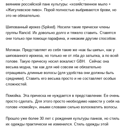
веянием российской панк культуры: «хозяйственное мыло +
«Жигулевское пиво». Порой полностью выбриваются брови, но
это не обязательно.
Шипованный ирокез (Spiked). Носили такие прически члены
группы Rancid. Их довольно долго и тяжело ставить. Ставятся
они только при помощи парафина, и никаким другим способом.
Могикан. Представляет из себя такие же «как бы шипы», как у
шипованного ирокеза, но только не от лба до затылка, а по всей
голове. Такую прическу носил вокалист GBH. Сейчас она
весьма модна, так как для неё совсем не обязательно
отращивать длинные волосы (для удобства они должны быть
средними). Ставить его весьма просто и не составляет особых
сложностей.
Помойка. Эта прическа не нуждается в представлении. Ее очень
просто сделать. Для этого просто необходимо навести у себя на
голове «помойку», иными словами сильно взлохматить волосы.
Прошло уже более 30 лет с рождения культуры панков, но стиль
их одежды практически не изменился. Стиль одежды этой