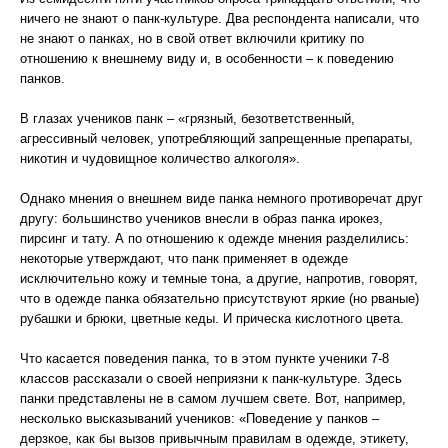
ничего не знают о панк-культуре. Два респондента написали, что
не знают о панках, но в свой ответ включили критику по
отношению к внешнему виду и, в особенности – к поведению
панков.
В глазах учеников панк – «грязный, безответственный,
агрессивный человек, употребляющий запрещенные препараты,
никотин и чудовищное количество алкоголя».
Однако мнения о внешнем виде панка немного противоречат друг
другу: большинство учеников внесли в образ панка ирокез,
пирсинг и тату. А по отношению к одежде мнения разделились:
некоторые утверждают, что панк применяет в одежде
исключительно кожу и темные тона, а другие, напротив, говорят,
что в одежде панка обязательно присутствуют яркие (но рваные)
рубашки и брюки, цветные кеды. И прическа кислотного цвета.
Что касается поведения панка, то в этом пункте ученики 7-8
классов рассказали о своей неприязни к панк-культуре. Здесь
панки представлены не в самом лучшем свете. Вот, например,
несколько высказываний учеников: «Поведение у панков –
дерзкое, как бы вызов привычным правилам в одежде, этикету,