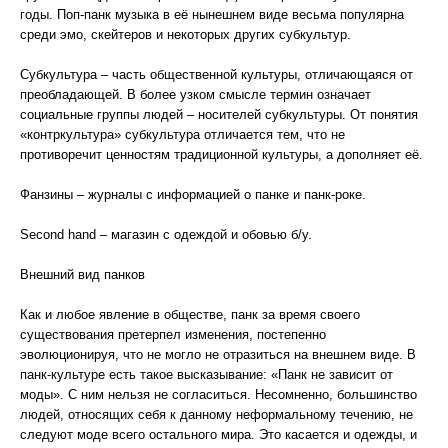
годы. Поп-панк музыка в её нынешнем виде весьма популярна
среди эмо, скейтеров и некоторых других субкультур.
Субкультура – часть общественной культуры, отличающаяся от
преобладающей. В более узком смысле термин означает
социальные группы людей – носителей субкультуры. От понятия
«контркультура» субкультура отличается тем, что не
противоречит ценностям традиционной культуры, а дополняет её.
Фанзины – журналы с информацией о панке и панк-роке.
Second hand – магазин с одеждой и обовью б/у.
Внешний вид панков
Как и любое явление в обществе, панк за время своего
существования претерпел изменения, постепенно
эволюционируя, что не могло не отразиться на внешнем виде. В
панк-культуре есть такое высказывание: «Панк не зависит от
моды». С ним нельзя не согласиться. Несомненно, большинство
людей, относящих себя к данному неформальному течению, не
следуют моде всего остального мира. Это касается и одежды, и