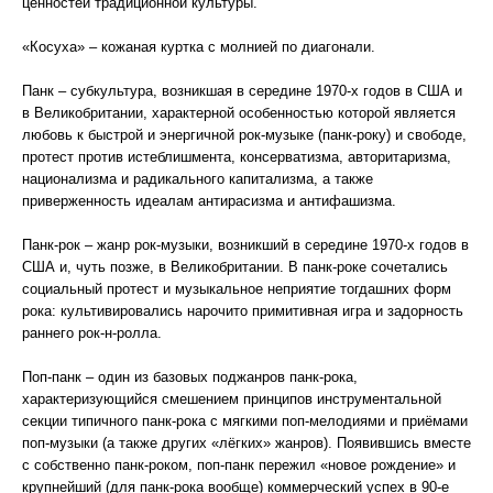
ценностей традиционной культуры.
«Косуха» – кожаная куртка с молнией по диагонали.
Панк – субкультура, возникшая в середине 1970-х годов в США и
в Великобритании, характерной особенностью которой является
любовь к быстрой и энергичной рок-музыке (панк-року) и свободе,
протест против истеблишмента, консерватизма, авторитаризма,
национализма и радикального капитализма, а также
приверженность идеалам антирасизма и антифашизма.
Панк-рок – жанр рок-музыки, возникший в середине 1970-х годов в
США и, чуть позже, в Великобритании. В панк-роке сочетались
социальный протест и музыкальное неприятие тогдашних форм
рока: культивировались нарочито примитивная игра и задорность
раннего рок-н-ролла.
Поп-панк – один из базовых поджанров панк-рока,
характеризующийся смешением принципов инструментальной
секции типичного панк-рока с мягкими поп-мелодиями и приёмами
поп-музыки (а также других «лёгких» жанров). Появившись вместе
с собственно панк-роком, поп-панк пережил «новое рождение» и
крупнейший (для панк-рока вообще) коммерческий успех в 90-е