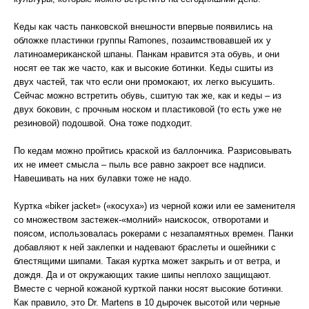
Кеды как часть панковской внешности впервые появились на
обложке пластинки группы Ramones, позаимствовавшей их у
латиноамериканской шпаны. Панкам нравится эта обувь, и они
носят ее так же часто, как и высокие ботинки. Кеды сшиты из
двух частей, так что если они промокают, их легко высушить.
Сейчас можно встретить обувь, сшитую так же, как и кеды – из
двух боковин, с прочным носком и пластиковой (то есть уже не
резиновой) подошвой. Она тоже подходит.
По кедам можно пройтись краской из баллончика. Разрисовывать
их не имеет смысла – пыль все равно закроет все надписи.
Навешивать на них булавки тоже не надо.
Куртка «biker jacket» («косуха») из черной кожи или ее заменителя
со множеством застежек-«молний» наискосок, отворотами и
поясом, использовалась рокерами с незапамятных времен. Панки
добавляют к ней заклепки и надевают браслеты и ошейники с
блестящими шипами. Такая куртка может закрыть и от ветра, и
дождя. Да и от окружающих такие шипы неплохо защищают.
Вместе с черной кожаной курткой панки носят высокие ботинки.
Как правило, это Dr. Martens в 10 дырочек высотой или черные