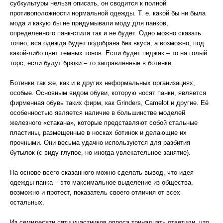
субкультуры нельзя описать, он сводится к полной
противоположности нормальной одежды. Т. е. какой бы ни была
мода и какую бы не придумывали моду для панков,
определенного панк-стиля так и не будет. Одно можно сказать
точно, вся одежда будет подобрана без вкуса, а возможно, под
какой-либо цвет темных тонов. Если будет пиджак – то на голый
торс, если будут брюки – то заправленные в ботинки.
Ботинки так же, как и в других неформальных организациях,
особые. Основным видом обуви, которую носят панки, является
фирменная обувь таких фирм, как Grinders, Camelot и другие. Её
особенностью является наличие в большинстве моделей
железного «стакана», которые представляют собой стальные
пластины, размещенные в носках ботинок и делающие их
прочными. Они весьма удачно используются для разбития
бутылок (с виду глупое, но иногда увлекательное занятие).
На основе всего сказанного можно сделать вывод, что идея
одежды панка – это максимальное выделение из общества,
возможно и протест, показатель своего отличия от всех
остальных.
Из семидесяти пяти участников опроса тринадцать ответили, что