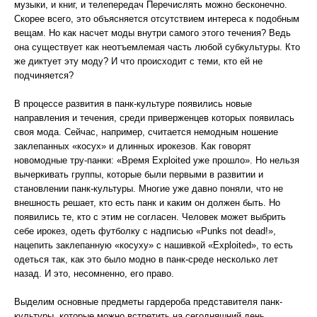
музыки, и книг, и телепередач Перечислять можно бесконечно.
Скорее всего, это объясняется отсутствием интереса к подобным
вещам. Но как насчет моды внутри самого этого течения? Ведь
она существует как неотъемлемая часть любой субкультуры. Кто
же диктует эту моду? И что происходит с теми, кто ей не
подчиняется?
В процессе развития в панк-культуре появились новые
направления и течения, среди приверженцев которых появилась
своя мода. Сейчас, например, считается немодным ношение
заклепанных «косух» и длинных ирокезов. Как говорят
новомодные тру-панки: «Время Exploited уже прошло». Но нельзя
вычеркивать группы, которые были первыми в развитии и
становлении панк-культуры. Многие уже давно поняли, что не
внешность решает, кто есть панк и каким он должен быть. Но
появились те, кто с этим не согласен. Человек может выбрить
себе ирокез, одеть футболку с надписью «Punks not dead!»,
нацепить заклепанную «косуху» с нашивкой «Exploited», то есть
одеться так, как это было модно в панк-среде несколько лет
назад. И это, несомненно, его право.
Выделим основные предметы гардероба представителя панк-
культуры, которые можно встретить на сегодняшний день.