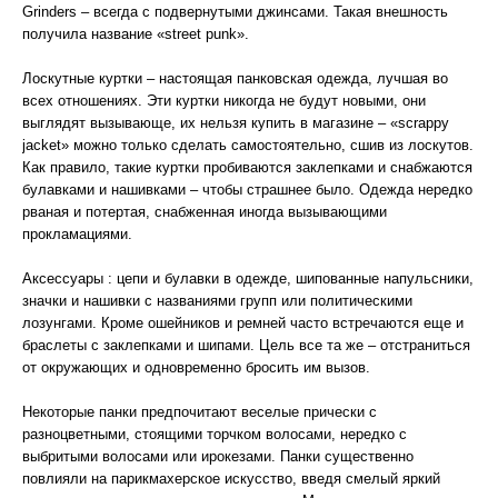
Grinders – всегда с подвернутыми джинсами. Такая внешность
получила название «street punk».
Лоскутные куртки – настоящая панковская одежда, лучшая во
всех отношениях. Эти куртки никогда не будут новыми, они
выглядят вызывающе, их нельзя купить в магазине – «scrappy
jacket» можно только сделать самостоятельно, сшив из лоскутов.
Как правило, такие куртки пробиваются заклепками и снабжаются
булавками и нашивками – чтобы страшнее было. Одежда нередко
рваная и потертая, снабженная иногда вызывающими
прокламациями.
Аксессуары : цепи и булавки в одежде, шипованные напульсники,
значки и нашивки с названиями групп или политическими
лозунгами. Кроме ошейников и ремней часто встречаются еще и
браслеты с заклепками и шипами. Цель все та же – отстраниться
от окружающих и одновременно бросить им вызов.
Некоторые панки предпочитают веселые прически c
разноцветными, стоящими торчком волосами, нередко с
выбритыми волосами или ирокезами. Панки существенно
повлияли на парикмахерское искусство, введя смелый яркий