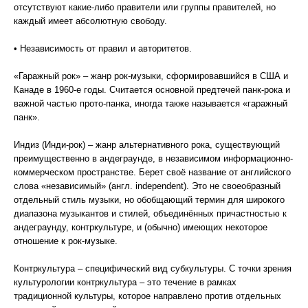
отсутствуют какие-либо правители или группы правителей, но
каждый имеет абсолютную свободу.
• Независимость от правил и авторитетов.
«Гаражный рок» – жанр рок-музыки, сформировавшийся в США и
Канаде в 1960-е годы. Считается основной предтечей панк-рока и
важной частью прото-панка, иногда также называется «гаражный
панк».
Индиз (Инди-рок) – жанр альтернативного рока, существующий
преимущественно в андеграунде, в независимом информационно-
коммерческом пространстве. Берет своё название от английского
слова «независимый» (англ. independent). Это не своеобразный
отдельный стиль музыки, но обобщающий термин для широкого
диапазона музыкантов и стилей, объединённых причастностью к
андеграунду, контркультуре, и (обычно) имеющих некоторое
отношение к рок-музыке.
Контркультура – специфический вид субкультуры. С точки зрения
культурологии контркультура – это течение в рамках
традиционной культуры, которое направлено против отдельных