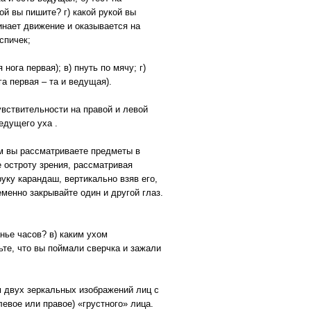
й вы пишите? г) какой рукой вы
инает движение и оказывается на
спичек;
нога первая); в) пнуть по мячу; г)
га первая – та и ведущая).
вствительности на правой и левой
едущего уха .
ом вы рассматриваете предметы в
е остроту зрения, рассматривая
уку карандаш, вертикально взяв его,
еменно закрывайте один и другой глаз.
нье часов? в) каким ухом
ьте, что вы поймали сверчка и зажали
 двух зеркальных изображений лиц с
вое или правое) «грустного» лица.