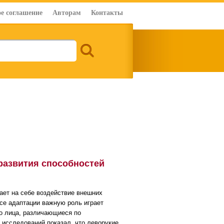
е соглашение
Авторам
Контакты
развития способностей
ает на себе воздействие внешних
се адаптации важную роль играет
то лица, различающиеся по
исследований показал, что леворукие