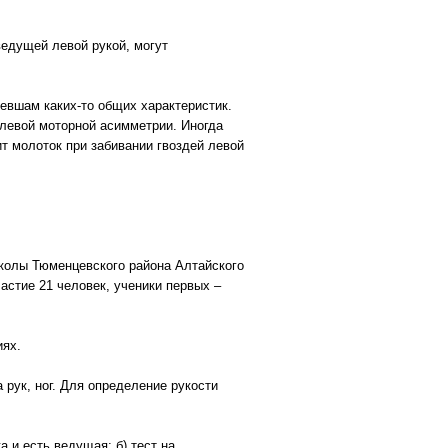
ведущей левой рукой, могут
евшам каких-то общих характеристик.
 левой моторной асимметрии. Иногда
ит молоток при забивании гвоздей левой
колы Тюменцевского района Алтайского
астие 21 человек, ученики первых –
иях.
рук, ног. Для определение рукости
а и есть ведущая; б) тест на