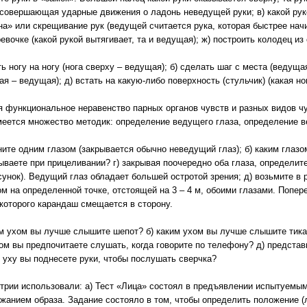
совершающая ударные движения о ладонь неведущей руки; в) какой руко
на» или скрещивание рук (ведущей считается рука, которая быстрее нач
евочке (какой рукой вытягивает, та и ведущая); ж) построить колодец из 
 ногу на ногу (нога сверху – ведущая); б) сделать шаг с места (ведущая 
ая – ведущая); д) встать на какую-либо поверхность (стульчик) (какая но
 функциональное неравенство парных органов чувств и разных видов чу
меется множество методик: определение ведущего глаза, определение в
ните одним глазом (закрывается обычно неведущий глаз); б) каким глаз
рываете при прицеливании? г) закрывая поочередно оба глаза, определит
унок). Ведущий глаз обладает большей остротой зрения; д) возьмите в р
ом на определенной точке, отстоящей на 3 – 4 м, обоими глазами. Попер
которого карандаш смещается в сторону.
им ухом вы лучше слышите шепот? б) каким ухом вы лучше слышите тика
хом вы предпочитаете слушать, когда говорите по телефону? д) представ
 уху вы поднесете руки, чтобы послушать сверчка?
трии использовали: a) Тест «Лица» состоял в предъявлении испытуемым
нием образа. Задание состояло в том, чтобы определить положение (ле