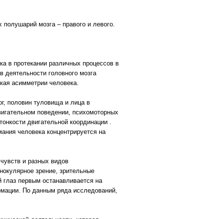
полушарий мозга – правого и левого.
а в протекании различных процессов в
в деятельности головного мозга
ская асимметрии человека.
г, половин туловища и лица в
вигательном поведении, психомоторных
тонкости двигательной координации .
ания человека концентрируется на
чувств и разных видов
инокулярное зрение, зрительные
й глаз первым останавливается на
рмации. По данным ряда исследований,