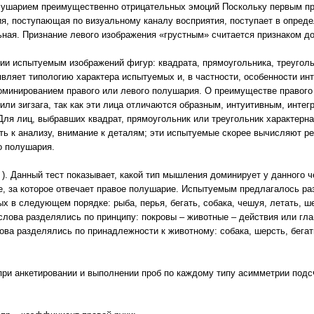
лушарием преимущественно отрицательных эмоций Поскольку первым пр
ия, поступающая по визуальному каналу восприятия, поступает в опред
льная. Признание левого изображения «грустным» считается признаком 
ии испытуемым изображений фигур: квадрата, прямоугольника, треугольн
являет типологию характера испытуемых и, в частности, особенности ин
оминированием правого или левого полушария. О преимуществе правог
или зигзага, так как эти лица отличаются образным, интуитивным, инт
я лиц, выбравших квадрат, прямоугольник или треугольник характерна
ь к анализу, внимание к деталям; эти испытуемые скорее вычисляют ре
о полушария.
 ). Данный тест показывает, какой тип мышления доминирует у данного ч
е, за которое отвечает правое полушарие. Испытуемым предлагалось ра
х в следующем порядке: рыба, перья, бегать, собака, чешуя, летать, ше
лова разделялись по принципу: покровы – животные – действия или гл
а разделялись по принадлежности к животному: собака, шерсть, бегать;
при анкетировании и выполнении проб по каждому типу асимметрии под