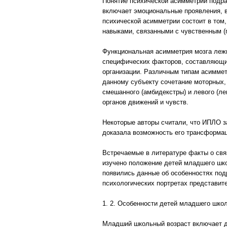
Понятие психической асимметрии подра
включает эмоциональные проявления, в
психической асимметрии состоит в том,
навыками, связанными с чувственным (
Функциональная асимметрия мозга лежи
специфических факторов, составляющи
организации. Различным типам асиммет
данному субъекту сочетание моторных,
смешанного (амбидекстры) и левого (л
органов движений и чувств.
Некоторые авторы считали, что ИПЛО за
доказала возможность его трансформац
Встречаемые в литературе факты о свя
изучено положение детей младшего шк
появились данные об особенностях под
психологических портретах представит
1. 2. Особенности детей младшего школ
Младший школьный возраст включает дет