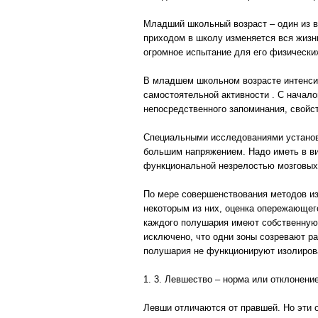
Младший школьный возраст – один из в
приходом в школу изменяется вся жизн
огромное испытание для его физически
В младшем школьном возрасте интенси
самостоятельной активности . С начал
непосредственного запоминания, свой
Специальными исследованиями установле
большим напряжением. Надо иметь в ви
функциональной незрелостью мозговых 
По мере совершенствования методов из
некоторым из них, оценка опережающего
каждого полушария имеют собственную 
исключено, что одни зоны созревают ра
полушария не функционируют изолирова
1. 3. Левшество – норма или отклонени
Левши отличаются от правшей. Но эти 