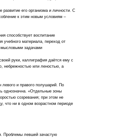
развитие его организма и личности. С
собление к этим новым условиям –
ия способствует воспитание
я учебного материала, переход от
 смысловыми задачами
своей руки, каллиграфия даётся ему с
ю, небрежностью или леностью, а
 левого и правого полушарий. По
оль однозначна. «Отдельные зоны
оростью созревания; при этом не
у, что ни в одном возрастном периоде
ия. Проблемы левшей зачастую