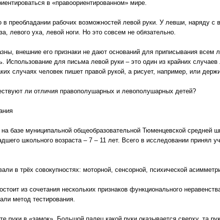
ориентироваться в «правоориентированном» мире.
 в преобладании рабочих возможностей левой руки. У левши, наряду с 
а, левого уха, левой ноги. Но это совсем не обязательно.
зны, внешние его признаки не дают оснований для приписывания всем л
ь. Использование для письма левой руки – это один из крайних случаев
ких случаях человек пишет правой рукой, а рисует, например, или держ
ществуют ли отличия правополушарных и левополушарных детей?
ания
у на базе муниципальной общеобразовательной Тюменцевской средней ш
шего школьного возраста – 7 – 11 лет. Всего в исследовании принял уч
али в трёх совокупностях: моторной, сенсорной, психической асимметр
стоит из сочетания нескольких признаков функционального неравенства 
вали метод тестирования.
е руки в «замок». Большой палец какой руки оказывается сверху, та рук