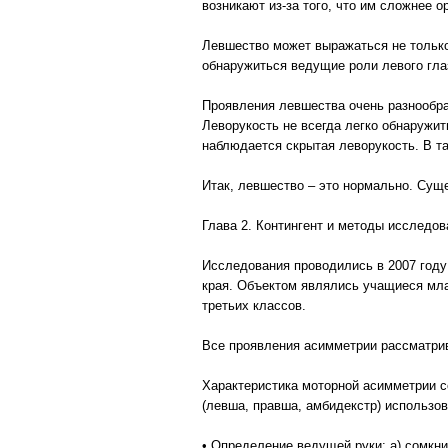
возникают из-за того, что им сложнее 
Левшество может выражаться не только
обнаружиться ведущие роли левого глаз
Проявления левшества очень разнообра
Леворукость не всегда легко обнаружит
наблюдается скрытая леворукость. В та
Итак, левшество – это нормально. Су
Глава 2. Контингент и методы исследов
Исследования проводились в 2007 год
края. Объектом являлись учащиеся млад
третьих классов.
Все проявления асимметрии рассматрив
Характеристика моторной асимметрии со
(левша, правша, амбидекстр) использо
• Определение ведущей руки: а) сомкнит