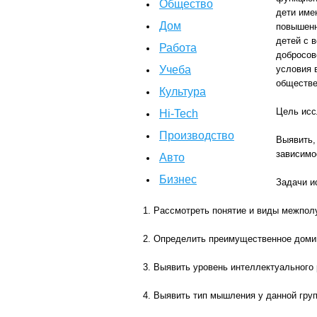
Общество
дети име
Дом
повышенн
детей с 
Работа
добросов
Учеба
условия 
обществе
Культура
Цель исс
Hi-Tech
Производство
Выявить,
зависимо
Авто
Бизнес
Задачи и
1. Рассмотреть понятие и виды межпол
2. Определить преимущественное домини
3. Выявить уровень интеллектуального
4. Выявить тип мышления у данной гру