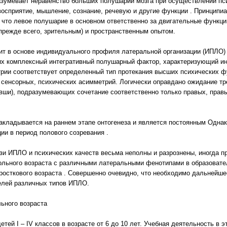
зумевает неравенство больших полушарий мозга при осуществлении пси
осприятие, мышление, сознание, речевую и другие функции . Принципи
 что левое полушарие в основном ответственно за двигательные функции
прежде всего, зрительным) и пространственным опытом.
т в основе индивидуального профиля латеральной организации (ИПЛО) 
х комплексный интегративный полушарный фактор, характеризующий ин
рии соответствует определенный тип протекания высших психических ф
 сенсорных, психических асимметрий. Логически оправдано ожидание тре
евши), подразумевающих сочетание соответственно только правых, прав
кладывается на раннем этапе онтогенеза и является постоянным Однако 
ии в период полового созревания .
зи ИПЛО и психических качеств весьма неполны и разрознены, иногда п
ольного возраста с различными латеральными фенотипами в образовате
росткового возраста . Совершенно очевидно, что необходимо дальнейше
елей различных типов ИПЛО.
ьного возраста
ей I – IV классов в возрасте от 6 до 10 лет. Учебная деятельность в 