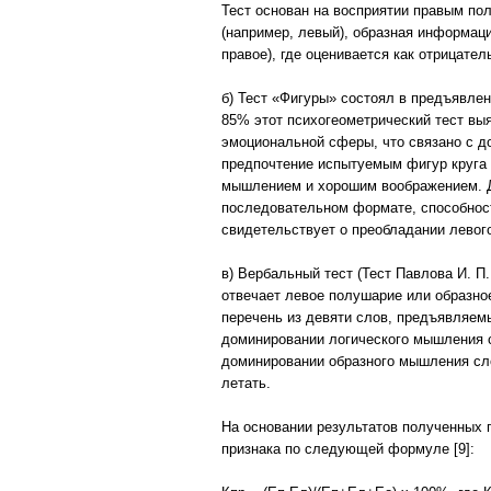
Тест основан на восприятии правым по
(например, левый), образная информац
правое), где оценивается как отрицате
б) Тест «Фигуры» состоял в предъявлен
85% этот психогеометрический тест вы
эмоциональной сферы, что связано с д
предпочтение испытуемым фигур круга 
мышлением и хорошим воображением. Дл
последовательном формате, способност
свидетельствует о преобладании левог
в) Вербальный тест (Тест Павлова И. П.
отвечает левое полушарие или образно
перечень из девяти слов, предъявляемы
доминировании логического мышления с
доминировании образного мышления слов
летать.
На основании результатов полученных 
признака по следующей формуле [9]: