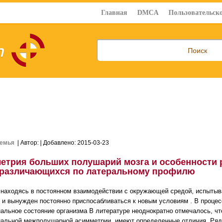
Главная
DMCA
Пользовательско
емья
| Автор:
| Добавлено: 2015-03-23
етрия больших полушарий мозга и особенности 
 различающихся по латеральному профилю
 находясь в постоянном взаимодействии с окружающей средой, испытыв
 и вынужден постоянно приспосабливаться к новым условиям . В процес
альное состояние организма В литературе неоднократно отмечалось, ч
альной межполушарной асимметрии, имеют определенные отличия. Ряд 