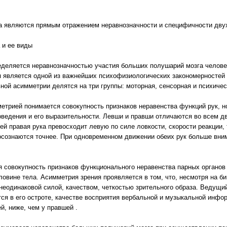
а являются прямым отражением неравнозначности и специфичности двух 
 и ее виды
деляется неравнозначностью участия больших полушарий мозга человек
 является одной из важнейших психофизиологических закономерностей 
ной асимметрии делятся на три группы: моторная, сенсорная и психиче
етрией понимается совокупность признаков неравенства функций рук, но
ведения и его выразительности. Левши и правши отличаются во всем д
й правая рука превосходит левую по силе ловкости, скорости реакции, 
сознаются точнее. При одновременном движении обеих рук больше вним
 совокупность признаков функционального неравенства парных органов 
ловине тела. Асимметрия зрения проявляется в том, что, несмотря на б
неодинаковой силой, качеством, четкостью зрительного образа. Ведущи
ся в его остроте, качестве восприятия вербальной и музыкальной инфо
й, ниже, чем у правшей .