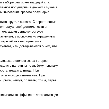
и выборе реагирует ведущий глаз
еленное полушарие (в данном случае в
доминирования правого полушария.
ика, круга и зигзага. С вероятностью
теллектуальной деятельности и
о полушария свидетельствует
егративным, эмоционально окрашенным
 переработка информации в
зультат, чем догадываются о нем, что
еловека: логическое, за которое
зделить на группы по любому признаку
рсть, плавать, птица. При
аголы – существительные. При
 рыба, чешуя, плавать; птица, перья,
считывали коэффициент латерализации