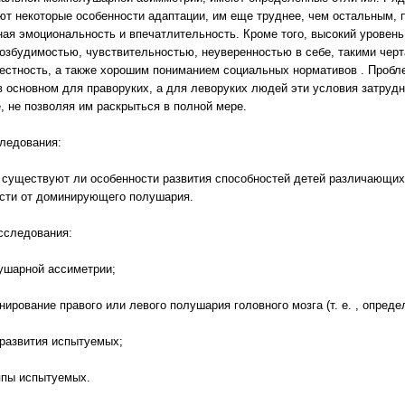
ют некоторые особенности адаптации, им еще труднее, чем остальным, 
ая эмоциональность и впечатлительность. Кроме того, высокий уровень
возбудимостью, чувствительностью, неуверенностью в себе, такими черт
естность, а также хорошим пониманием социальных нормативов . Пробле
в основном для праворуких, а для леворуких людей эти условия затруд
, не позволяя им раскрыться в полной мере.
ледования:
 существуют ли особенности развития способностей детей различающихс
сти от доминирующего полушария.
сследования:
ушарной ассиметрии;
рование правого или левого полушария головного мозга (т. е. , определи
 развития испытуемых;
ппы испытуемых.