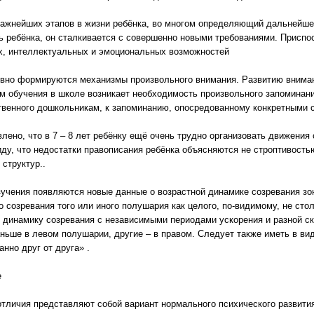
ажнейших этапов в жизни ребёнка, во многом определяющий дальнейшее 
ь ребёнка, он сталкивается с совершенно новыми требованиями. Приспо
х, интеллектуальных и эмоциональных возможностей
вно формируются механизмы произвольного внимания. Развитию вниман
ом обучения в школе возникает необходимость произвольного запоминани
ственного дошкольникам, к запоминанию, опосредованному конкретными
но, что в 7 – 8 лет ребёнку ещё очень трудно организовать движения 
ду, что недостатки правописания ребёнка объясняются не строптивость
структур..
учения появляются новые данные о возрастной динамике созревания зон
 созревания того или иного полушария как целого, по-видимому, не ст
динамику созревания с независимыми периодами ускорения и разной ск
ньше в левом полушарии, другие – в правом. Следует также иметь в вид
нно друг от друга» .
е
отличия представляют собой вариант нормального психического развит