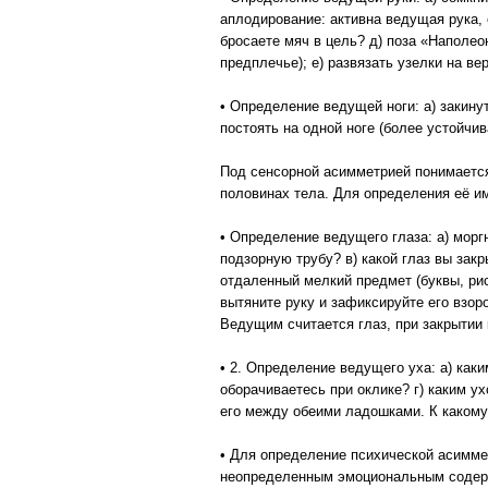
аплодирование: активна ведущая рука, 
бросаете мяч в цель? д) поза «Наполео
предплечье); е) развязать узелки на вер
• Определение ведущей ноги: а) закинуть
постоять на одной ноге (более устойчив
Под сенсорной асимметрией понимается
половинах тела. Для определения её и
• Определение ведущего глаза: а) морг
подзорную трубу? в) какой глаз вы зак
отдаленный мелкий предмет (буквы, рис
вытяните руку и зафиксируйте его взор
Ведущим считается глаз, при закрытии 
• 2. Определение ведущего уха: а) как
оборачиваетесь при оклике? г) каким у
его между обеими ладошками. К какому
• Для определение психической асимме
неопределенным эмоциональным содержа