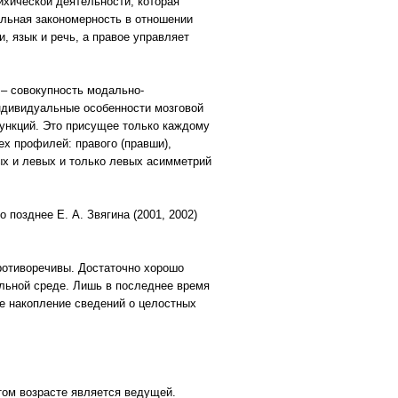
хической деятельности, которая
альная закономерность в отношении
, язык и речь, а правое управляет
– совокупность модально-
дивидуальные особенности мозговой
ункций. Это присущее только каждому
х профилей: правого (правши),
ых и левых и только левых асимметрий
позднее Е. А. Звягина (2001, 2002)
ротиворечивы. Достаточно хорошо
льной среде. Лишь в последнее время
е накопление сведений о целостных
этом возрасте является ведущей.