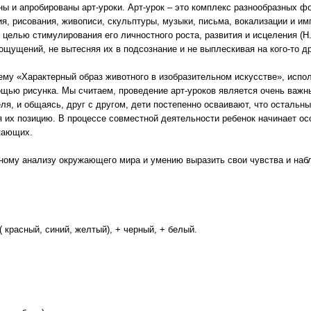
ы и апробированы арт-уроки. Арт-урок – это комплекс разнообразных фо
, рисования, живописи, скульптуры, музыки, письма, вокализации и имп
целью стимулирования его личностного роста, развития и исцеления (Н.
ощущений, не вытесняя их в подсознание и не выплескивая на кого-то др
тему «Характерный образ животного в изобразительном искусстве», испо
ощью рисунка. Мы считаем, проведение арт-уроков является очень важн
я, и общаясь, друг с другом, дети постепенно осваивают, что остальны
 их позицию. В процессе совместной деятельности ребенок начинает осо
ужающих.
ному анализу окружающего мира и умению выразить свои чувства и наб
 ( красный, синий, желтый), + черный, + белый.