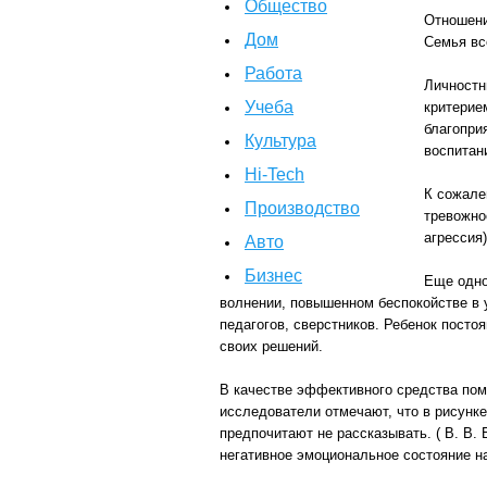
Общество
Отношени
Дом
Семья вс
Работа
Личностн
Учеба
критерие
благопри
Культура
воспитан
Hi-Tech
К сожале
Производство
тревожно
агрессия)
Авто
Бизнес
Еще одно
волнении, повышенном беспокойстве в у
педагогов, сверстников. Ребенок посто
своих решений.
В качестве эффективного средства по
исследователи отмечают, что в рисунк
предпочитают не рассказывать. ( В. В.
негативное эмоциональное состояние на