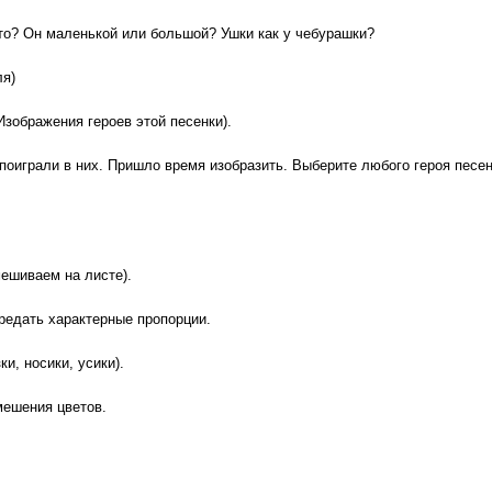
что? Он маленькой или большой? Ушки как у чебурашки?
ля)
зображения героев этой песенки).
оиграли в них. Пришло время изобразить. Выберите любого героя песен
мешиваем на листе).
редать характерные пропорции.
и, носики, усики).
мешения цветов.