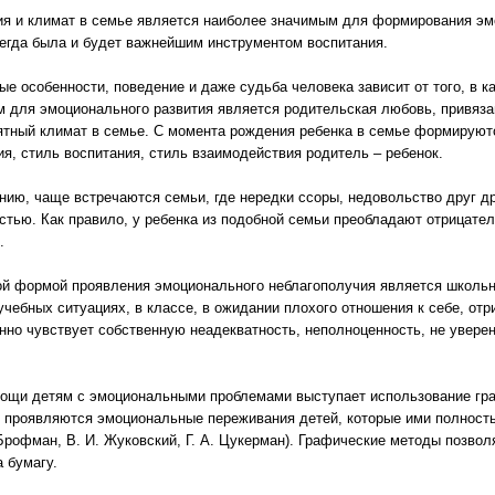
я и климат в семье является наиболее значимым для формирования эмо
егда была и будет важнейшим инструментом воспитания.
ые особенности, поведение и даже судьба человека зависит от того, в 
м для эмоционального развития является родительская любовь, привязан
ятный климат в семье. С момента рождения ребенка в семье формирую
ия, стиль воспитания, стиль взаимодействия родитель – ребенок.
нию, чаще встречаются семьи, где нередки ссоры, недовольство друг д
стью. Как правило, у ребенка из подобной семьи преобладают отрицател
.
й формой проявления эмоционального неблагополучия является школьн
чебных ситуациях, в классе, в ожидании плохого отношения к себе, отр
янно чувствует собственную неадекватность, неполноценность, не уверен
мощи детям с эмоциональными проблемами выступает использование гр
е проявляются эмоциональные переживания детей, которые ими полность
 Брофман, В. И. Жуковский, Г. А. Цукерман). Графические методы позво
 бумагу.