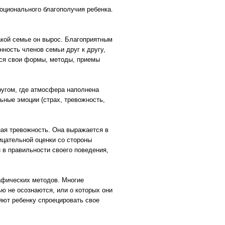
ционального благополучия ребенка.
какой семье он вырос. Благоприятным
ность членов семьи друг к другу,
тся свои формы, методы, приемы
ругом, где атмосфера наполнена
ьные эмоции (страх, тревожность,
ая тревожность. Она выражается в
ицательной оценки со стороны
 в правильности своего поведения,
афических методов. Многие
ю не осознаются, или о которых они
ляют ребенку спроецировать свое