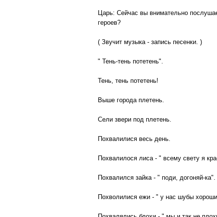
Царь: Сейчас вы внимательно послушает
героев?
( Звучит музыка - запись песенки. )
" Тень-тень потетень".
Тень, тень потетень!
Выше города плетень.
Сели звери под плетень.
Похвалилися весь день.
Похвалилося лиса - " всему свету я кра
Похвалился зайка - " поди, догоняй-ка".
Похволилися ежи - " у нас шубы хороши
Похвалялись блохи - " мы и так не плохи