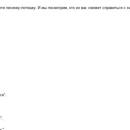
е песенку-потешку. И мы посмотрим, кто из вас сможет справиться с хи
са".
".
 ".