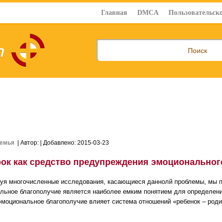
Главная
DMCA
Пользовательско
емья
| Автор:
| Добавлено: 2015-03-23
рок как средство предупреждения эмоциональног
уя многочисленные исследования, касающиеся даннолй проблемы, мы п
льное благополучие является наиболее емким понятием для определени
 эмоциональное благополучие влияет система отношений «ребенок – родит
.