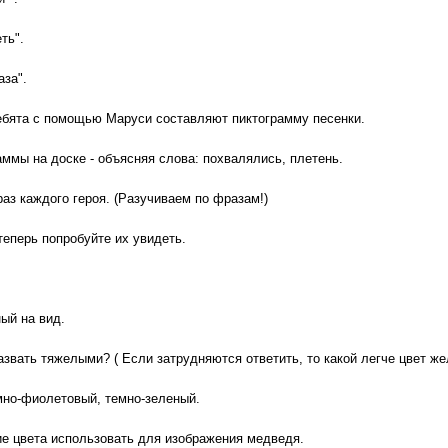
ть".
аза".
ебята с помощью Маруси составляют пиктограмму песенки.
ммы на доске - объясняя слова: похвалялись, плетень.
аз каждого героя. (Разучиваем по фразам!)
еперь попробуйте их увидеть.
ный на вид.
азвать тяжелыми? ( Если затрудняются ответить, то какой легче цвет ж
емно-фиолетовый, темно-зеленый.
ие цвета использовать для изображения медведя.