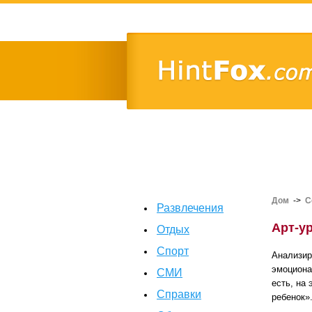
Дом
->
С
Развлечения
Арт-у
Отдых
Спорт
Анализир
эмоциона
СМИ
есть, на
Справки
ребенок»