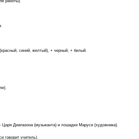
пе работы).
а.
 (красный, синий, желтый), + черный, + белый.
пе).
 - Царя Диапазона (музыканта) и лошадки Маруси (художника).
и говорит учитель).