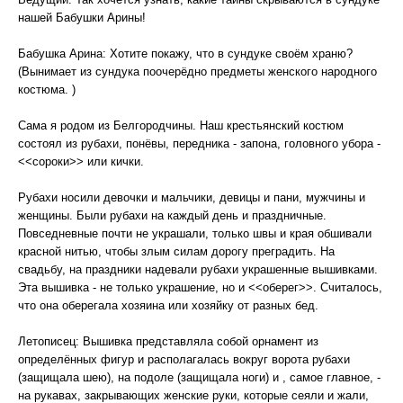
нашей Бабушки Арины!
Бабушка Арина: Хотите покажу, что в сундуке своём храню?
(Вынимает из сундука поочерёдно предметы женского народного
костюма. )
Сама я родом из Белгородчины. Наш крестьянский костюм
состоял из рубахи, понёвы, передника - запона, головного убора -
<<сороки>> или кички.
Рубахи носили девочки и мальчики, девицы и пани, мужчины и
женщины. Были рубахи на каждый день и праздничные.
Повседневные почти не украшали, только швы и края обшивали
красной нитью, чтобы злым силам дорогу преградить. На
свадьбу, на праздники надевали рубахи украшенные вышивками.
Эта вышивка - не только украшение, но и <<оберег>>. Считалось,
что она оберегала хозяина или хозяйку от разных бед.
Летописец: Вышивка представляла собой орнамент из
определённых фигур и располагалась вокруг ворота рубахи
(защищала шею), на подоле (защищала ноги) и , самое главное, -
на рукавах, закрывающих женские руки, которые сеяли и жали,