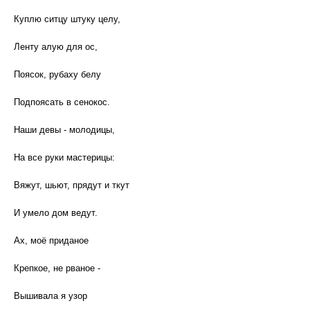
Куплю ситцу штуку целу,
Ленту алую для ос,
Поясок, рубаху белу
Подпоясать в сенокос.
Наши девы - молодицы,
На все руки мастерицы:
Вяжут, шьют, прядут и ткут
И умело дом ведут.
Ах, моё приданое
Крепкое, не рваное -
Вышивала я узор