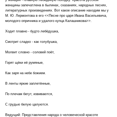
женщины запечатлена в былинах, сказаниях, народных песнях,
литературных произведениях. Вот какое описание находим мы у
М. Ю. Лермонтова в его <<Песне про царя Ивана Васильевича,
молодого опричника и удалого купца Калашникова>>.
Ходит плавно - будто лебёдушка,
Смотрит сладко - как голубушка,
Молвит словно - соловей поёт,
Горят щёки её румяные,
Как заря на небе божием.
В ленты яркие заплетённые,
По плечам бегут, извиваются,
С грудью белую цалуются.
Ведущий: Представления народа о человеческой красоте