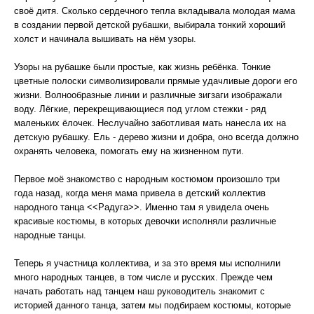
своё дитя. Сколько сердечного тепла вкладывала молодая мама
в создании первой детской рубашки, выбирала тонкий хороший
холст и начинала вышивать на нём узоры.
Узоры на рубашке были простые, как жизнь ребёнка. Тонкие
цветные полоски символизировали прямые удачливые дороги его
жизни. Волнообразные линии и различные зигзаги изображали
воду. Лёгкие, перекрещивающиеся под углом стежки - ряд
маленьких ёлочек. Неслучайно заботливая мать нанесла их на
детскую рубашку. Ель - дерево жизни и добра, оно всегда должно
охранять человека, помогать ему на жизненном пути.
Первое моё знакомство с народным костюмом произошло три
года назад, когда меня мама привела в детский коллектив
народного танца <<Радуга>>. Именно там я увидела очень
красивые костюмы, в которых девочки исполняли различные
народные танцы.
Теперь я участница коллектива, и за это время мы исполнили
много народных танцев, в том числе и русских. Прежде чем
начать работать над танцем наш руководитель знакомит с
историей данного танца, затем мы подбираем костюмы, которые