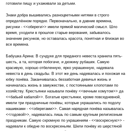
готовили пищу и ухаживали за детьми.
Знаки добра вышивались разноцветными нитями в строго
определённом порядке. Первоначально, в давние времена,
рисунки - <<обереги>> имели прямой магический смысл. Шло
время, уходили в прошлое старые верования, забывалось
значение рисунков, но оставалась красота, понятная и близкая во
все времена.
Бабушка Арина: В сундуке для приданого невеста хранила пять-
шесть, а та, которая побогаче, и дюжину рубашек. Самую
красивую, хорошо отбеленную, ярко украшенную, надевала
невеста в день свадьбы. В этот же день надевалась и похожая на
юбку понёва. Заканчивалась беззаботная девичья жизнь и
начиналась жизнь в замужестве, с постоянными хлопотами по
хозяйству. Крестьянки называли понёву <<вечным хомутом>> да
<<бабьей кабалой>>. Богатые крестьянки, кроме повседневной,
имели три праздничные понёвы, которые украшались по подолу
нашивками - <<оберегами>>. Самая нарядная понёва называлась
<<годовой>>, надевалась лишь по самым крупным религиозным
праздникам. Самую скромную по украшениям - <<воскресную>> -
надевали к обедне по воскресеньям. Шили понёву из шерстяной