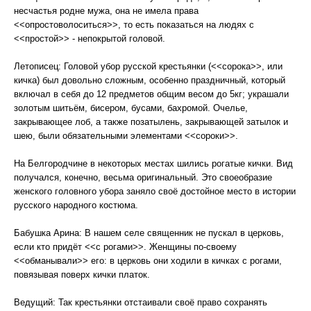
несчастья родне мужа, она не имела права
<<опростоволоситься>>, то есть показаться на людях с
<<простой>> - непокрытой головой.
Летописец: Головой убор русской крестьянки (<<сорока>>, или
кичка) был довольно сложным, особенно праздничный, который
включал в себя до 12 предметов общим весом до 5кг; украшали
золотым шитьём, бисером, бусами, бахромой. Очелье,
закрывающее лоб, а также позатылень, закрывающей затылок и
шею, были обязательными элементами <<сороки>>.
На Белгородчине в некоторых местах шились рогатые кички. Вид
получался, конечно, весьма оригинальный. Это своеобразие
женского головного убора заняло своё достойное место в истории
русского народного костюма.
Бабушка Арина: В нашем селе священник не пускал в церковь,
если кто придёт <<с рогами>>. Женщины по-своему
<<обманывали>> его: в церковь они ходили в кичках с рогами,
повязывая поверх кички платок.
Ведущий: Так крестьянки отстаивали своё право сохранять