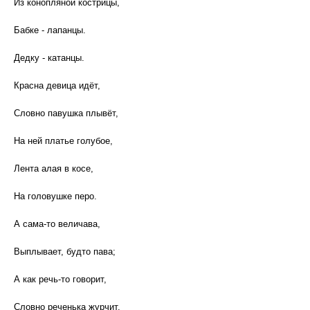
Из конопляной кострицы,
Бабке - лапанцы.
Дедку - катанцы.
Красна девица идёт,
Словно павушка плывёт,
На ней платье голубое,
Лента алая в косе,
На головушке перо.
А сама-то величава,
Выплывает, будто пава;
А как речь-то говорит,
Словно реченька журчит.