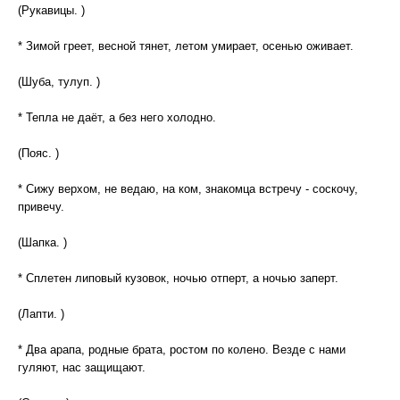
(Рукавицы. )
* Зимой греет, весной тянет, летом умирает, осенью оживает.
(Шуба, тулуп. )
* Тепла не даёт, а без него холодно.
(Пояс. )
* Сижу верхом, не ведаю, на ком, знакомца встречу - соскочу,
привечу.
(Шапка. )
* Сплетен липовый кузовок, ночью отперт, а ночью заперт.
(Лапти. )
* Два арапа, родные брата, ростом по колено. Везде с нами
гуляют, нас защищают.