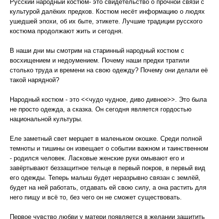
Русский народный костюм- это свидетельство о прочной связи с
культурой далёких предков. Костюм несёт информацию о людях
ушедшей эпохи, об их быте, этикете. Лучшие традиции русского
костюма продолжают жить и сегодня.
В наши дни мы смотрим на старинный народный костюм с
восхищением и недоумением. Почему наши предки тратили
столько труда и времени на свою одежду? Почему они делали её
такой нарядной?
Народный костюм - это <<чудо чудное, диво дивное>>. Это была
не просто одежда, а сказка. Он сегодня является гордостью
национальной культуры.
Еле заметный свет мерцает в маленьком окошке. Среди полной
темноты и тишины он извещает о событии важном и таинственном
- родился человек. Ласковые женские руки омывают его и
завёртывают беззащитное тельце в первый покров, в первый вид
его одежды. Теперь малыш будет неразрывно связан с землёй,
будет на ней работать, отдавать ей свою силу, а она растить для
него пищу и всё то, без чего он не сможет существовать.
Первое чувство любви у матери появляется в желании защитить