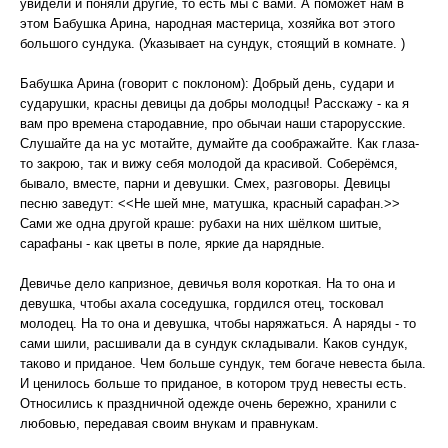
увидели и поняли другие, то есть мы с вами. А поможет нам в
этом Бабушка Арина, народная мастерица, хозяйка вот этого
большого сундука. (Указывает на сундук, стоящий в комнате. )
Бабушка Арина (говорит с поклоном): Добрый день, судари и
сударушки, красны девицы да добры молодцы! Расскажу - ка я
вам про времена стародавние, про обычаи наши старорусские.
Слушайте да на ус мотайте, думайте да соображайте. Как глаза-
то закрою, так и вижу себя молодой да красивой. Соберёмся,
бывало, вместе, парни и девушки. Смех, разговоры. Девицы
песню заведут: <<Не шей мне, матушка, красный сарафан.>>
Сами же одна другой краше: рубахи на них шёлком шитые,
сарафаны - как цветы в поле, яркие да нарядные.
Девичье дело капризное, девичья воля короткая. На то она и
девушка, чтобы ахала соседушка, гордился отец, тосковал
молодец. На то она и девушка, чтобы наряжаться. А наряды - то
сами шили, расшивали да в сундук складывали. Каков сундук,
таково и приданое. Чем больше сундук, тем богаче невеста была.
И ценилось больше то приданое, в котором труд невесты есть.
Относились к праздничной одежде очень бережно, хранили с
любовью, передавая своим внукам и правнукам.