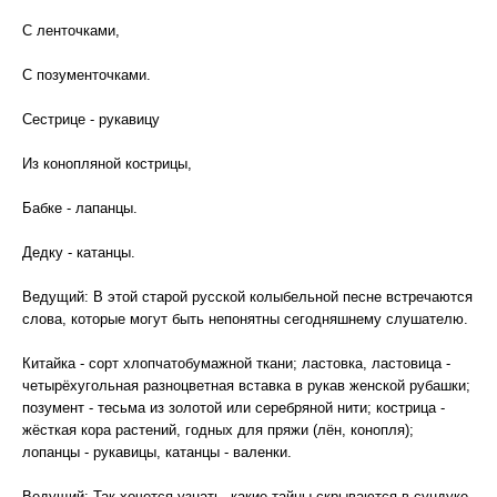
С ленточками,
С позументочками.
Сестрице - рукавицу
Из конопляной кострицы,
Бабке - лапанцы.
Дедку - катанцы.
Ведущий: В этой старой русской колыбельной песне встречаются
слова, которые могут быть непонятны сегодняшнему слушателю.
Китайка - сорт хлопчатобумажной ткани; ластовка, ластовица -
четырёхугольная разноцветная вставка в рукав женской рубашки;
позумент - тесьма из золотой или серебряной нити; кострица -
жёсткая кора растений, годных для пряжи (лён, конопля);
лопанцы - рукавицы, катанцы - валенки.
Ведущий: Так хочется узнать, какие тайны скрываются в сундуке