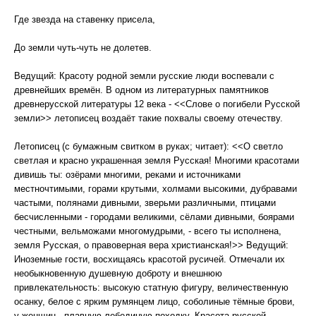
Где звезда на ставенку присела,
До земли чуть-чуть не долетев.
Ведущий: Красоту родной земли русские люди воспевали с
древнейших времён. В одном из литературных памятников
древнерусской литературы 12 века - <<Слове о погибели Русской
земли>> летописец воздаёт такие похвалы своему отечеству.
Летописец (с бумажным свитком в руках; читает): <<О светло
светлая и красно украшенная земля Русская! Многими красотами
дивишь ты: озёрами многими, реками и источниками
местночтимыми, горами крутыми, холмами высокими, дубравами
частыми, полянами дивными, зверьми различными, птицами
бесчисленными - городами великими, сёлами дивными, боярами
честными, вельможами многомудрыми, - всего ты исполнена,
земля Русская, о правоверная вера христианская!>> Ведущий:
Иноземные гости, восхищаясь красотой русичей. Отмечали их
необыкновенную душевную доброту и внешнюю
привлекательность: высокую статную фигуру, величественную
осанку, белое с ярким румянцем лицо, соболиные тёмные брови,
у женщин - плавную лебединую походку. Красота русской