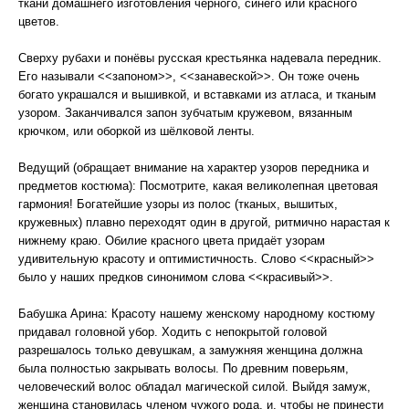
ткани домашнего изготовления чёрного, синего или красного
цветов.
Сверху рубахи и понёвы русская крестьянка надевала передник.
Его называли <<запоном>>, <<занавеской>>. Он тоже очень
богато украшался и вышивкой, и вставками из атласа, и тканым
узором. Заканчивался запон зубчатым кружевом, вязанным
крючком, или оборкой из шёлковой ленты.
Ведущий (обращает внимание на характер узоров передника и
предметов костюма): Посмотрите, какая великолепная цветовая
гармония! Богатейшие узоры из полос (тканых, вышитых,
кружевных) плавно переходят один в другой, ритмично нарастая к
нижнему краю. Обилие красного цвета придаёт узорам
удивительную красоту и оптимистичность. Слово <<красный>>
было у наших предков синонимом слова <<красивый>>.
Бабушка Арина: Красоту нашему женскому народному костюму
придавал головной убор. Ходить с непокрытой головой
разрешалось только девушкам, а замужняя женщина должна
была полностью закрывать волосы. По древним поверьям,
человеческий волос обладал магической силой. Выйдя замуж,
женщина становилась членом чужого рода, и, чтобы не принести