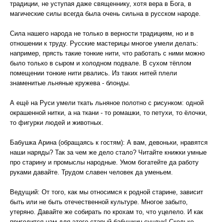
традиции, не уступая даже священнику, хотя вера в Бога, в
магические силы всегда была очень сильна в русском народе.
Сила нашего народа не только в верности традициям, но и в
отношении к труду. Русские мастерицы многое умели делать:
например, прясть такие тонкие нити, что работать с ними можно
было только в сыром и холодном подвале. В сухом тёплом
помещении тонкие нити рвались. Из таких нитей плели
знаменитые льняные кружева - блонды.
А ещё на Руси умели ткать льняное полотно с рисунком: одной
окрашенной нитки, а на ткани - то ромашки, то петухи, то ёлочки,
то фигурки людей и животных.
Бабушка Арина (обращаясь к гостям): А вам, девоньки, нравятся
наши наряды? Так за чем же дело стало? Читайте книжки умные
про старину и промыслы народные. Умом богатейте да работу
руками давайте. Трудом славен человек да уменьем.
Ведущий: От того, как мы относимся к родной старине, зависит
быть или не быть отечественной культуре. Многое забыто,
утеряно. Давайте же собирать по крохам то, что уцелело. И как
пригодится нам для этого старый бабушкин сундук! Сколько