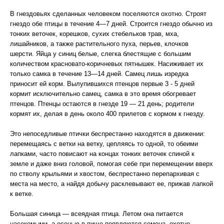
В гнездовьях сделанных человеком поселяются охотно. Строят
гнездо обе птицы в течение 4—7 дней. Строится гнездо обычно из
тонких веточек, корешков, сухих стебельков трав, мха,
лишайников, а также растительного пуха, перьев, клочков
шерсти. Яйца у синиц белые, слегка блестящие с большим
количеством красновато-коричневых пятнышек. Насиживает их
только самка в течение 13—14 дней. Самец лишь изредка
приносит ей корм. Вылупившихся птенцов первые 3 - 5 дней
кормит исключительно самец, самка в это время обогревает
птенцов. Птенцы остаются в гнезде 19 — 21 день; родители
кормят их, делая в день около 400 прилетов с кормом к гнезду.
Это непоседливые птички беспрестанно находятся в движении:
перемещаясь с ветки на ветку, цепляясь то одной, то обеими
лапками, часто повисают на концах тонких веточек спиной к
земле и даже вниз головой, помогая себе при перемещении вверх
по стволу крыльями и хвостом, беспрестанно перепархивая с
места на место, а найдя добычу расклевывают ее, прижав лапкой
к ветке.
Большая синица — всеядная птица. Летом она питается
насекомыми, а осенью в пище появляются семена, охотно