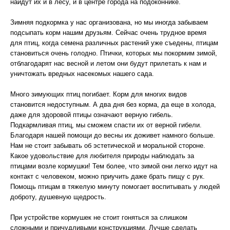
найдут их и в лесу, и в центре города на подоконнике.
Зимняя подкормка у нас организована, но мы иногда забываем
подсыпать корм нашим друзьям. Сейчас очень трудное время
для птиц, когда семена различных растений уже съедены, птицам
становиться очень голодно. Птички, которых мы покормим зимой,
отблагодарят нас весной и летом они будут прилетать к нам и
уничтожать вредных насекомых нашего сада.
Много зимующих птиц погибает. Корм для многих видов
становится недоступным. А два дня без корма, да еще в холода,
даже для здоровой птицы означают верную гибель.
Подкармливая птиц, мы сможем спасти их от верной гибели.
Благодаря нашей помощи до весны их доживет намного больше.
Нам не стоит забывать об эстетической и моральной стороне.
Какое удовольствие для любителя природы наблюдать за
птицами возле кормушки! Тем более, что зимой они легко идут на
контакт с человеком, можно приучить даже брать пищу с рук.
Помощь птицам в тяжелую минуту помогает воспитывать у людей
доброту, душевную щедрость.
При устройстве кормушек не стоит гоняться за слишком
сложными и причудливыми конструкциями. Лучше сделать