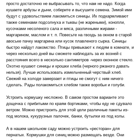
просто достаточно не выбрасывать то, что нам не надо. Когда
кушаете арбузы и дыни, соберите и высушите семена. Зимой ими
будут с удовольствием лакомиться синицы. Их подкармливают
также семенами подсолнуха и тыквы (не жареными), конопли,
кусочками несоленого сала и мяса, различными жирами -
маргарином, маслом и т. п. Повесьте на гвоздь за окном в старой
авоське пачку маргарина или кусок плавленого сырка. Синицы
быстро найдут лакомство. Птицы привыкают к людям в комнате, и
через несколько дней вы сможете наблюдать за их возней с
расстояния всего в несколько сантиметров -через оконное стекло.
Охотно кушают синицы и крошки хлеба (черного ржаного давать
нельзя). Лучше использовать измельченный черствый хлеб.
Свежий на холоде замерзает и птицы не смогут с ним ничего
сделать. Рады полакомиться хлебом также воробьи и голуби.
Устроить кормушку несложно. В самом простом варианте это
дощечка с прибитыми по краям бортиками, чтобы еду не сдувало
ветром. Можно пристроить для этой цели различные пакеты из-
под молока, кукурузных палочек, банки, бутылки из под колы.
А в нашем школьном саду можно устроить «ресторан» для
пернатых. Кормушки для синиц можно размещать везде. Они