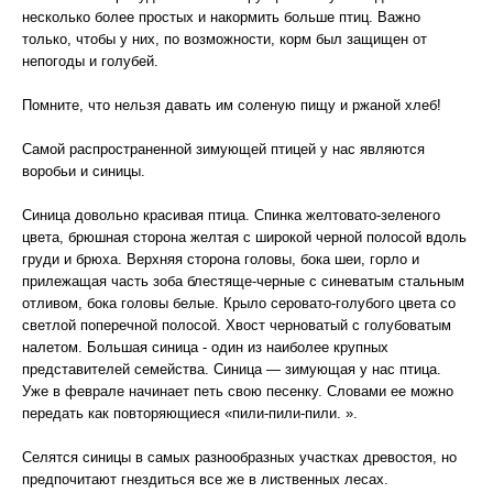
несколько более простых и накормить больше птиц. Важно
только, чтобы у них, по возможности, корм был защищен от
непогоды и голубей.
Помните, что нельзя давать им соленую пищу и ржаной хлеб!
Самой распространенной зимующей птицей у нас являются
воробьи и синицы.
Синица довольно красивая птица. Спинка желтовато-зеленого
цвета, брюшная сторона желтая с широкой черной полосой вдоль
груди и брюха. Верхняя сторона головы, бока шеи, горло и
прилежащая часть зоба блестяще-черные с синеватым стальным
отливом, бока головы белые. Крыло серовато-голубого цвета со
светлой поперечной полосой. Хвост черноватый с голубоватым
налетом. Большая синица - один из наиболее крупных
представителей семейства. Синица — зимующая у нас птица.
Уже в феврале начинает петь свою песенку. Словами ее можно
передать как повторяющиеся «пили-пили-пили. ».
Селятся синицы в самых разнообразных участках древостоя, но
предпочитают гнездиться все же в лиственных лесах.