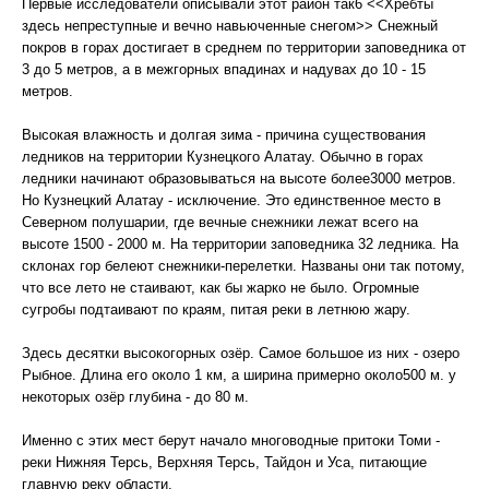
Первые исследователи описывали этот район так6 <<Хребты
здесь непреступные и вечно навьюченные снегом>> Снежный
покров в горах достигает в среднем по территории заповедника от
3 до 5 метров, а в межгорных впадинах и надувах до 10 - 15
метров.
Высокая влажность и долгая зима - причина существования
ледников на территории Кузнецкого Алатау. Обычно в горах
ледники начинают образовываться на высоте более3000 метров.
Но Кузнецкий Алатау - исключение. Это единственное место в
Северном полушарии, где вечные снежники лежат всего на
высоте 1500 - 2000 м. На территории заповедника 32 ледника. На
склонах гор белеют снежники-перелетки. Названы они так потому,
что все лето не стаивают, как бы жарко не было. Огромные
сугробы подтаивают по краям, питая реки в летнюю жару.
Здесь десятки высокогорных озёр. Самое большое из них - озеро
Рыбное. Длина его около 1 км, а ширина примерно около500 м. у
некоторых озёр глубина - до 80 м.
Именно с этих мест берут начало многоводные притоки Томи -
реки Нижняя Терсь, Верхняя Терсь, Тайдон и Уса, питающие
главную реку области.