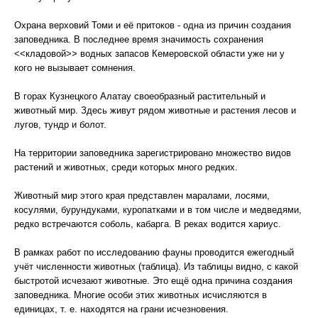
Охрана верховий Томи и её притоков - одна из причин создания
заповедника. В последнее время значимость сохранения
<<кладовой>> водных запасов Кемеровской области уже ни у
кого не вызывает сомнения.
В горах Кузнецкого Алатау своеобразный растительный и
животный мир. Здесь живут рядом животные и растения лесов и
лугов, тундр и болот.
На территории заповедника зарегистрировано множество видов
растений и животных, среди которых много редких.
Животный мир этого края представлен маралами, лосями,
косулями, бурундуками, куропатками и в том числе и медведями,
редко встречаются соболь, кабарга. В реках водится хариус.
В рамках работ по исследованию фауны проводится ежегодный
учёт численности животных (таблица). Из таблицы видно, с какой
быстротой исчезают животные. Это ещё одна причина создания
заповедника. Многие особи этих животных исчисляются в
единицах, т. е. находятся на грани исчезновения.