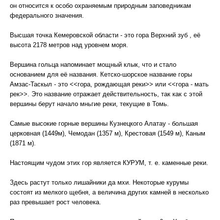
он относится к особо охраняемым природным заповедникам
федерального значения.
Высшая точка Кемеровской области - это гора Верхний зуб , её
высота 2178 метров над уровнем моря.
Вершина гольца напоминает мощный клык, что и стало
основанием для её названия. Кетско-шорское название горы
Амзас-Таскыл - это <<гора, рождающая реки>> или <<гора - мать
рек>>. Это название отражает действительность, так как с этой
вершины берут начало мньгие реки, текущие в Томь.
Самые высокие горные вершины Кузнецкого Алатау - большая
церковная (1449м), Чемодан (1357 м), Крестовая (1549 м), Каным
(1871 м).
Настоящим чудом этих гор является КУРУМ, т. е. каменные реки.
Здесь растут только лишайники да мхи. Некоторые курумы
состоят из мелкого щебня, а величина других камней в несколько
раз превышает рост человека.