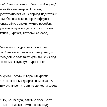
ьной Азии проживает бурятский народ"
ы не бывает ветров. Птицам,
остаточно велик. В период подготовки
овки. Основу зимней орнитофауны
оны,сойки, сороки, кукши, воробьи,
ит зимующие виды. т. е. те которые
имняк , кречет, ястребиная сова,
бенно много куропаток. У нас это
де. Они вытаптывают в снегу ямку и
еожиданно взлетают чуть ли не из-под
го корма, когда культурные поля
в кучки. Голуби и воробьи крепче
ляя на скотных дворах, помойках. В
шкуру, мясо чуть ли не до кости, делая
у, как всегда, активно посещают
тельно теплыми, зима в этом году