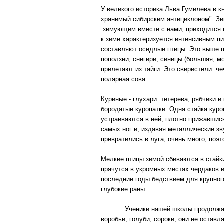
У великого историка Льва Гумилева в к
хранимый сибирским антициклоном". Зим
зимующим вместе с нами, приходится н
к зиме характеризуется интенсивным п
составляют оседлые птицы. Это выше пе
поползни, снегири, синицы (большая, м
прилетают из тайги. Это свиристели. че
полярная сова.
Куриные - глухари. тетерева, рябчики и
бородатые куропатки. Одна стайка куро
устраиваются в ней, плотно прижавшись
самых ног и, издавая металлические зв
превратились в луга, очень много, поэ
Мелкие птицы зимой сбиваются в стайки
прячутся в укромных местах чердаков 
последние годы бедствием для крупного
глубокие раны.
Ученики нашей школы продолжают под
воробьи, голуби, сороки, они не остав