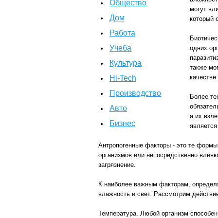
Общество
могут вли
Дом
который 
Работа
Биотичес
Учеба
одних орг
паразити
Культура
также мо
качестве
Hi-Tech
Производство
Более те
обязател
Авто
а их взл
Бизнес
является
Антропогенные факторы - это те формы
организмов или непосредственно влияю
загрязнение.
К наиболее важным факторам, определя
влажность и свет. Рассмотрим действи
Температура. Любой организм способен