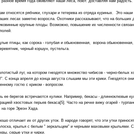
 разное время года оживляют наши леса, поют. доставляя нам радость.
м относятся рябчики, глухари и тетерева из отряда куриных. Это наш
аших лесах заметно возросла. Охотники рассказывают, что на больших д
диковинные крупные плоды. Возможно, повышение их численности связано
полей.
лые птицы, как сорока - голубая и обыкновенная, ворона обыкновенная,
еревятник, черный коршун, пустельга.
олотистый луг, на котором гнездятся множество чибисов - черно-белых
!". С конца апреля до конца августа слышим мы эти крики. Гнездятся он
енному гостю с криком - вопросом.
ль ее берегов встречаются кулики. Например, бекасы - длинноклювые к
рацией хвостовых перьев бекаса[5]. Часто на речке вижу огарей - турпан
я на горе Эреэн Хада.
шо отличает их от других уток. В народе говорят, что эти утки приносят
полоска, крылья с белым " зеркальцем" и черными маховыми крыльями. 
яквы, серые утки и чирки.