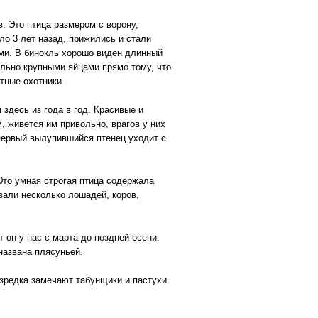
 Это птица размером с ворону,
ло 3 лет назад, прижились и стали
ми. В бинокль хорошо виден длинный
ольно крупными яйцами прямо тому, что
тные охотники.
здесь из года в год. Красивые и
, живется им привольно, врагов у них
к первый вылупившийся птенец уходит с
Это умная строгая птица содержала
вали несколько лошадей, коров,
 он у нас с марта до поздней осени.
названа плясуньей.
изредка замечают табунщики и пастухи.