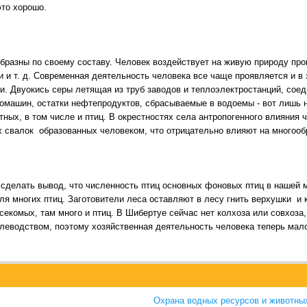
то хорошо.
разны по своему составу. Человек воздействует на живую природу про
и и т. д. Современная деятельность человека все чаще проявляется и 
. Двуокись серы летящая из труб заводов и теплоэлектростанций, соеди
томашин, остатки нефтепродуктов, сбрасываемые в водоемы - вот лишь 
ых, в том числе и птиц. В окрестностях села антропогенного влияния ч
 свалок образованных человеком, что отрицательно влияют на многообр
делать вывод, что численность птиц основных фоновых птиц в нашей м
ля многих птиц. Заготовители леса оставляют в лесу гнить верхушки и 
секомых, там много и птиц. В Шибертуе сейчас нет колхоза или совхоза,
еводством, поэтому хозяйственная деятельность человека теперь мал
Охрана водных ресурсов и животны