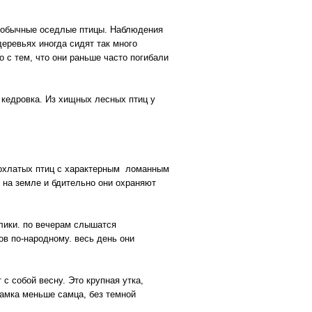
и обычные оседлые птицы. Наблюдения
еревьях иногда сидят так много
 с тем, что они раньше часто погибали
 кедровка. Из хищных лесных птиц у
 хохлатых птиц с характерным ломанным
и на земле и бдительно они охраняют
улики. по вечерам слышатся
ов по-народному. весь день они
 с собой весну. Это крупная утка,
Самка меньше самца, без темной