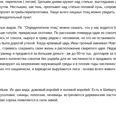
ток, перепелов ( летом). Целыми днями кружит над степью, выглядывая
ркутов. Неслышно, как тень, проплывет над степью полевой лунь, сопр
пролет ястреба-перепелятника. Чаще всего хищных птиц можно увидеть
блюдательный пункт.
ных видов. По "Определителю птиц" можно сказать, что у нас водится б
ше голубя, прекрасные охотники. По рассказам очевидца один из соколо
сь от сокола, нырнул в траву рядом с человеком, но это не остановило 
а была дорогой утехой. Когда кровавый царь Иван грозный завоевал Нов
, стремясь сохранить свою жизнь и расположение свирепого царя. Неда
границу и продаются за большие деньги - аж до 50-ти тыс. долларов за 
ного количества соколов без ущерба для их численности и продавать и
 реагируют на загрязнение окружающей среды и в плохие годы численност
ко что хищнически, и варварски вырубаются леса - основа всего живого
бьев. Их два вида: домовый воробей и полевой воробей. Есть в Шиберту
мухоловки, синицы, поползни, чечевицы. встречаются деревенские ласто
бая сорока появляется в селе зимой.