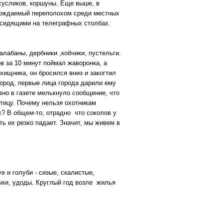
 сусликов, коршуны. Еще выше, в
овождаемый переполохом среди местных
 сидящими на телеграфных столбах.
алабаны, дербники ,кобчики, пустельги.
в за 10 минут поймал жаворонка, а
хищника, он бросился вниз и закогтил
город, первые лица города дарили ему
вно в газете мелькнуло сообщение, что
птицу. Почему нельзя охотникам
х? В общем-то, отрадно что соколов у
ь их резко падает. Значит, мы живем в
.
е и голуби - сизые, скалистые,
чки, удоды. Круглый год возле жилья