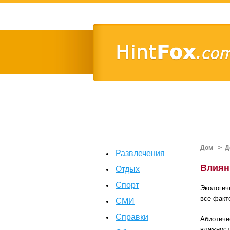
Дом
->
Д
Развлечения
Влиян
Отдых
Спорт
Экологич
все факт
СМИ
Справки
Абиотиче
влажность