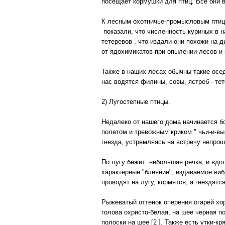
посещает кормушки для птиц. Все они в
К лесным охотничье-промысловым птица
показали, что численность куриных в н
тетеревов , что издали они похожи на 
от ядохимикатов при опылении лесов и 
Также в наших лесах обычны такие осед
нас водятся филины, совы, ястреб - тет
2) Лугостепные птицы.
Недалеко от нашего дома начинается б
полетом и тревожным криком " чьи-и-вы
гнезда, устремляясь на встречу непрош
По лугу бежит небольшая речка, и вдо
характерные "блеяние", издаваемое виб
проводят на лугу, кормятся, а гнездятс
Рыжеватый оттенок оперения огарей хоро
голова охристо-белая, на шее черная 
полоски на шее [2 ]. Также есть утки-кр