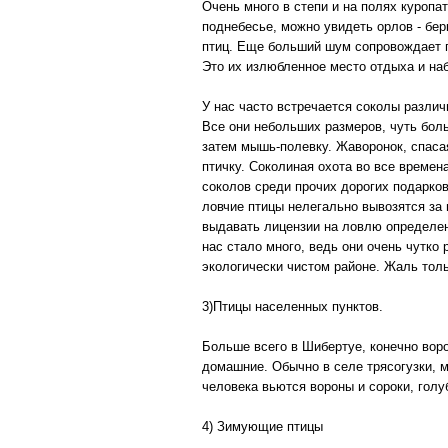
Очень много в степи и на полях куропа
поднебесье, можно увидеть орлов - бе
птиц. Еще больший шум сопровождает 
Это их излюбленное место отдыха и на
У нас часто встречается соколы различ
Все они небольших размеров, чуть боль
затем мышь-полевку. Жаворонок, спасая
птичку. Соколиная охота во все времен
соколов среди прочих дорогих подарков
ловчие птицы нелегально вывозятся за 
выдавать лицензии на ловлю определен
нас стало много, ведь они очень чутко
экологически чистом районе. Жаль толь
3)Птицы населенных пунктов.
Больше всего в Шибертуе, конечно воро
домашние. Обычно в селе трясогузки, 
человека вьются вороны и сороки, голу
4) Зимующие птицы