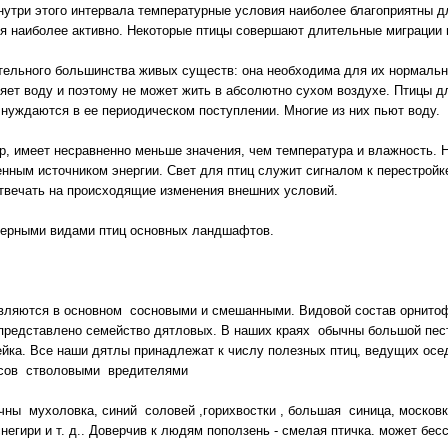
внутри этого интервала температурные условия наиболее благоприятны д
я наиболее активно. Некоторые птицы совершают длительные миграции 
тельного большинства живых существ: она необходима для их нормаль
яет воду и поэтому не может жить в абсолютно сухом воздухе. Птицы д
 нуждаются в ее периодическом поступлении. Многие из них пьют воду.
ор, имеет несравненно меньше значения, чем температура и влажность. 
енным источником энергии. Свет для птиц служит сигналом к перестройк
твечать на происходящие изменения внешних условий.
ктерными видами птиц основных ландшафтов.
являются в основном сосновыми и смешанными. Видовой состав орнито
 представлено семейство дятловых. В наших краях обычны большой пес
ейка. Все наши дятлы принадлежат к числу полезных птиц, ведущих ос
сов стволовыми вредителями
чны мухоловка, синий соловей ,горихвостки , большая синица, московк
негири и т. д.. Доверчив к людям поползень - смелая птичка. может бес