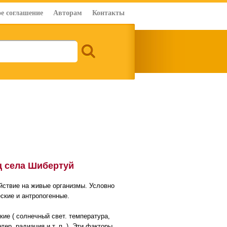
е соглашение
Авторам
Контакты
ц села Шибертуй
ействие на живые организмы. Условно
ские и антропогенные.
ие ( солнечный свет. температура,
тер, радиация и т. п. ). Эти факторы