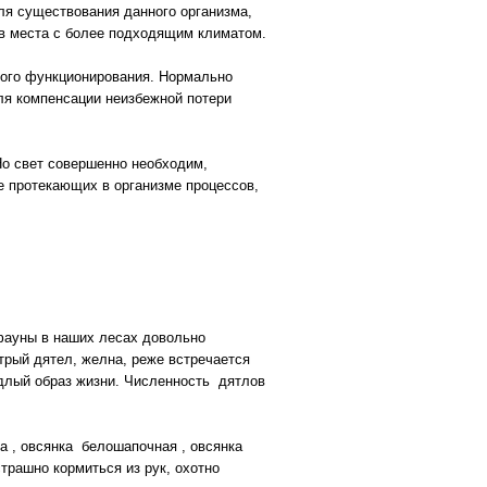
ля существования данного организма,
в места с более подходящим климатом.
ного функционирования. Нормально
ля компенсации неизбежной потери
Но свет совершенно необходим,
е протекающих в организме процессов,
фауны в наших лесах довольно
трый дятел, желна, реже встречается
едлый образ жизни. Численность дятлов
а , овсянка белошапочная , овсянка
страшно кормиться из рук, охотно