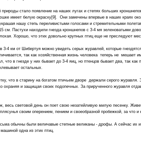
природы стало появление на наших лугах и степях больших кроншнепов.
рюшке имеет белую окраску[9]. Они замечены впервые в наших краях око
украшая нашу степь переливистыми голосами и стремительными полета
15 см. Пастухи находили гнезда кроншнепов с 3-4 мя зеленоватыми дов
плохая. Хорошо, что этих довольно крупных птиц еще не преследуют мес
в 3-4 км от Шибертуя можно увидеть серых журавлей, которые гнездятся 
ичивается, так как хозяйственная жизнь человека теперь не мешает им
л, что в гнезде у них бывает до 3-4 яиц, но птенцов бывает два, так ка
аклевывает остальных.
тку, что в старину на богатом птичьем дворе держали серого журавля. 
ко охраняя и защищая своих подопечных. За прирученного журавля отда
ок, весь световой день он поет свою незатейливую милую песенку. Живет
лясунья своим оперением, пением и своеобразной пробежкой, за что и 
весьма обычны были величавые степные великаны - дрофы. А сейчас их 
 машиной одна из этих птиц.