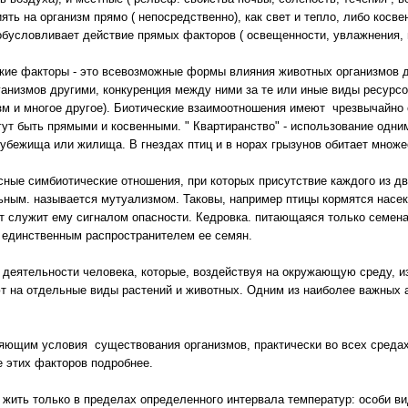
ять на организм прямо ( непосредственно), как свет и тепло, либо косве
обусловливает действие прямых факторов ( освещенности, увлажнения, в
кие факторы - это всевозможные формы влияния животных организмов др
анизмов другими, конкуренция между ними за те или иные виды ресурсов -
зм и многое другое). Биотические взаимоотношения имеют чрезвычайно 
гут быть прямыми и косвенными. " Квартиранство" - использование одним
 убежища или жилища. В гнездах птиц и в норах грызунов обитает множе
сные симбиотические отношения, при которых присутствие каждого из д
ьным. называется мутуализмом. Таковы, например птицы кормятся насек
ет служит ему сигналом опасности. Кедровка. питающаяся только семен
 единственным распространителем ее семян.
 деятельности человека, которые, воздействуя на окружающую среду, 
т на отдельные виды растений и животных. Одним из наиболее важных 
ющим условия существования организмов, практически во всех средах
е этих факторов подробнее.
 жить только в пределах определенного интервала температур: особи в