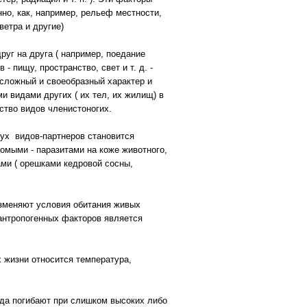
нно, как, например, рельеф местности,
етра и другие)
уг на друга ( например, поедание
 пищу, пространство, свет и т. д. -
сложный и своеобразный характер и
и видами других ( их тел, их жилищ) в
ство видов членистоногих.
вух видов-партнеров становится
омыми - паразитами на коже животного,
ами ( орешками кедровой сосны,
изменяют условия обитания живых
антропогенных факторов является
 жизни относится температура,
ида погибают при слишком высоких либо