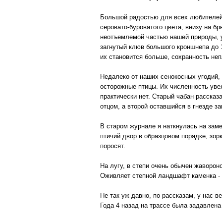
Большой радостью для всех любителей 
серовато-буроватого цвета, внизу на б
неотъемлемой частью нашей природы, 
загнутый клюв большого кроншнепа до 
их становится больше, сохранность не
Недалеко от наших сенокосных угодий, 
осторожные птицы. Их численность увел
практически нет. Старый чабан рассказа
отцом, а второй оставшийся в гнезде з
В старом журнале я наткнулась на заме
птичий двор в образцовом порядке, зор
поросят.
На лугу, в степи очень обычен жаворон
Оживляет степной ландшафт каменка - п
Не так уж давно, по рассказам, у нас 
Года 4 назад на трассе была задавлена