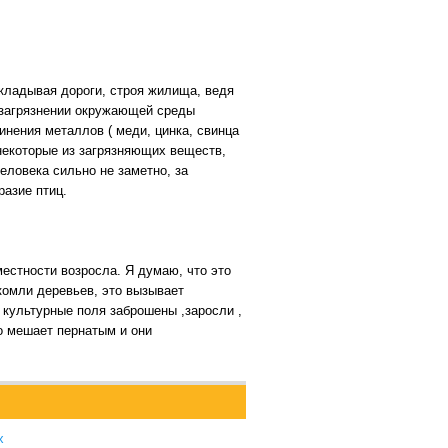
кладывая дороги, строя жилища, ведя
в загрязнении окружающей среды
нения металлов ( меди, цинка, свинца
некоторые из загрязняющих веществ,
еловека сильно не заметно, за
азие птиц.
естности возросла. Я думаю, что это
комли деревьев, это вызывает
 культурные поля заброшены ,заросли ,
о мешает пернатым и они
х