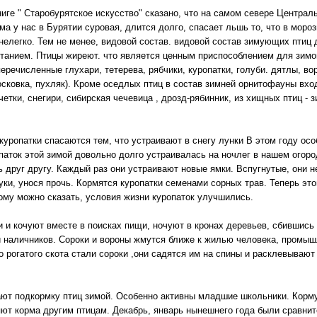
ниге " Старобурятское искусство" сказано, что на самом севере Централ
а у нас в Бурятии суровая, длится долго, спасает льшь то, что в мороз
елегко. Тем не менее, видовой состав. видовой состав зимующих птиц д
итанием. Птицы жиреют. что является ценным приспособлением для зим
речисленные глухари, тетерева, рябчики, куропатки, голуби. дятлы, вор
осковка, пухляк). Кроме оседлых птиц в состав зимней орнитофауны вход
четки, снегири, сибирская чечевица , дрозд-рябинник, из хищных птиц - з
 куропатки спасаются тем, что устраивают в снегу лунки В этом году осо
паток этой зимой довольно долго устраивалась на ночлег в нашем огоро
 друг другу. Каждый раз они устраивают новые ямки. Вспугнутые, они н
уки, унося прочь. Кормятся куропатки семенами сорных трав. Теперь это
тому можно сказать, условия жизни куропаток улучшились.
 и кочуют вместе в поисках пищи, ночуют в кронах деревьев, сбившись 
и наличников. Сороки и вороны жмутся ближе к жилью человека, промыш
 рогатого скота стали сороки ,они садятся им на спины и расклевывают 
кормку птиц зимой. Особенно активны младшие школьники. Кормушк
ляют корма другим птицам. Декабрь, январь нынешнего года были сравни