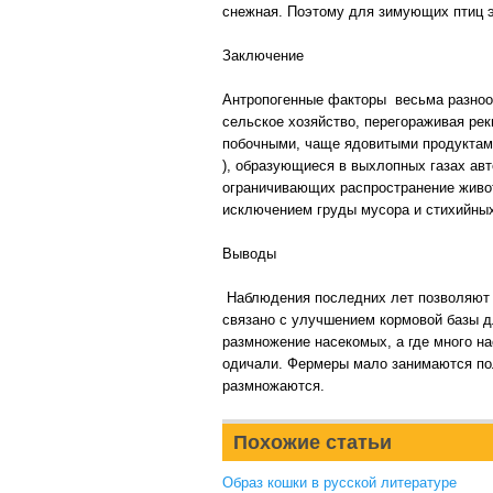
снежная. Поэтому для зимующих птиц э
Заключение
Антропогенные факторы весьма разнооб
сельское хозяйство, перегораживая рек
побочными, чаще ядовитыми продуктами
), образующиеся в выхлопных газах ав
ограничивающих распространение животн
исключением груды мусора и стихийных
Выводы
Наблюдения последних лет позволяют с
связано с улучшением кормовой базы д
размножение насекомых, а где много на
одичали. Фермеры мало занимаются пол
размножаются.
Похожие статьи
Образ кошки в русской литературе