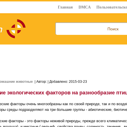
Главная
DMCA
Пользовательско
омашние животные
| Автор:
| Добавлено: 2015-03-23
ие экологических факторов на разнообразие пти
еские факторы очень многообразны как по своей природе, так и по возд
оры среды подразделяют на три большие группы - абиотические, биотиче
ские факторы - это факторы неживой природы, прежде всего климатическ
 воздуха), и местные ( рельеф. свойства почвы, соленость, течения , ве