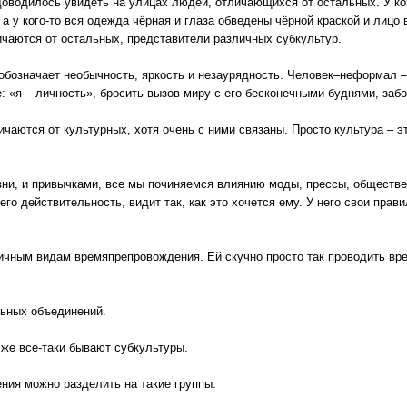
 доводилось увидеть на улицах людей, отличающихся от остальных. У к
 а у кого-то вся одежда чёрная и глаза обведены чёрной краской и лицо в
чаются от остальных, представители различных субкультур.
означает необычность, яркость и незаурядность. Человек–неформал – 
: «я – личность», бросить вызов миру с его бесконечными буднями, заб
чаются от культурных, хотя очень с ними связаны. Просто культура – э
зни, и привычками, все мы починяемся влиянию моды, прессы, обществ
о действительность, видит так, как это хочется ему. У него свои прави
чным видам времяпрепровождения. Ей скучно просто так проводить вре
ьных объединений.
 же все-таки бывают субкультуры.
ния можно разделить на такие группы: