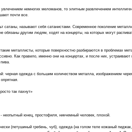
о увлечением немногих меломанов, то элитным развлечением интеллиге
шают почти все.
т сатаны, называют себя сатанистами. Современное поколение металл
не обязаны другим людям, ходят на концерты, на которых могут распива
такие металлисты, которые поверхностно разбираются в проблемах мета
вно. Как правило, именно они на концертах, и после них, устраивают 
 пива.
: черная одежда с большим количеством металла, изображением черепо
 опрятная.
просто так пахнут»
k - неопытный юнец, простофиля, никчемный человек, плохой.
ски (петушиный гребень, чуб), одежда (на голом теле кожаный пиджак,