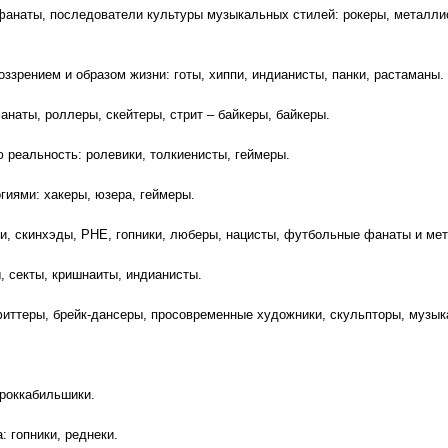
анаты, последователи культуры музыкальных стилей: рокеры, металлист
зрением и образом жизни: готы, хиппи, индианисты, панки, растаманы.
анаты, роллеры, скейтеры, стрит – байкеры, байкеры.
ю реальность: ролевики, толкиенисты, геймеры.
гиями: хакеры, юзера, геймеры.
ки, скинхэды, РНЕ, гопники, люберы, нацисты, футбольные фанаты и ме
, секты, кришнаиты, индианисты.
афиттеры, брейк-дансеры, просовременные художники, скульпторы, музык
 роккабильшики.
: гопники, реднеки.