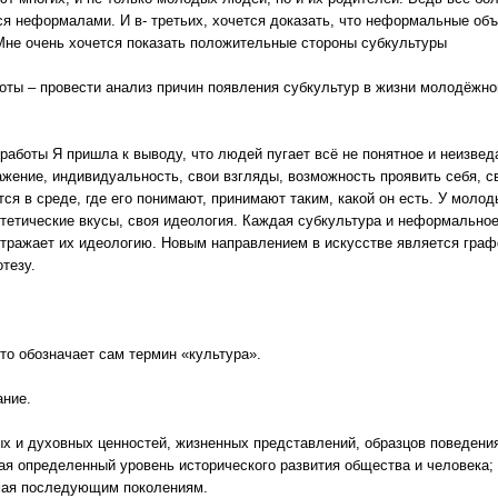
ся неформалами. И в- третьих, хочется доказать, что неформальные объе
Мне очень хочется показать положительные стороны субкультуры
оты – провести анализ причин появления субкультур в жизни молодёжн
 работы Я пришла к выводу, что людей пугает всё не понятное и неизве
жение, индивидуальность, свои взгляды, возможность проявить себя, с
тся в среде, где его понимают, принимают таким, какой он есть. У мол
стетические вкусы, своя идеология. Каждая субкультура и неформально
отражает их идеологию. Новым направлением в искусстве является гра
тезу.
что обозначает сам термин «культура».
ание.
ых и духовных ценностей, жизненных представлений, образцов поведения
я определенный уровень исторического развития общества и человека;
мая последующим поколениям.