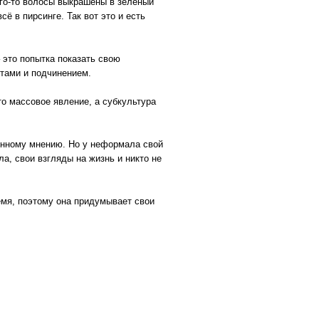
ого-то волосы выкрашены в зелёный
сё в пирсинге. Так вот это и есть
это попытка показать свою
отами и подчинением.
то массовое явление, а субкультура
енному мнению. Но у неформала свой
ла, свои взгляды на жизнь и никто не
мя, поэтому она придумывает свои