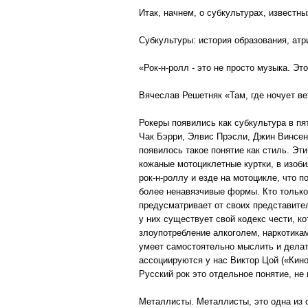
Итак, начнем, о субкультурах, известны
Субкультуры: история образования, атр
«Рок-н-ролл - это не просто музыка. Это
Вячеслав Решетняк «Там, где ночует ве
Рокеры появились как субкультура в пя
Чак Бэрри, Элвис Прэсли, Джин Винсент
появилось такое понятие как стиль. Эт
кожаные мотоциклетные куртки, в изоб
рок-н-роллу и езде на мотоцикле, что п
более ненавязчивые формы. Кто только 
предусматривает от своих представите
у них существует свой кодекс чести, к
злоупотребление алкоголем, наркотикам
умеет самостоятельно мыслить и делат
ассоциируются у нас Виктор Цой («Кино
Русский рок это отдельное понятие, не
Металлисты. Металлисты, это одна из