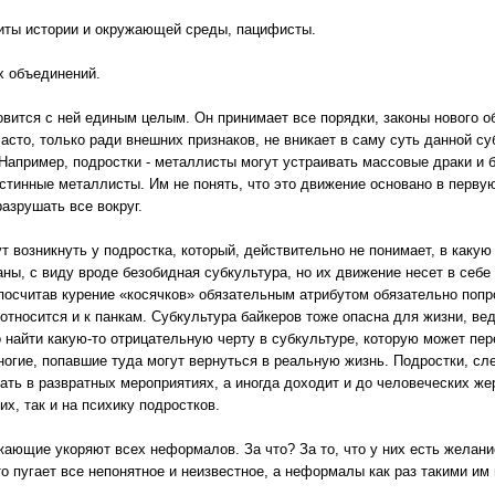
иты истории и окружающей среды, пацифисты.
х объединений.
овится с ней единым целым. Он принимает все порядки, законы нового о
часто, только ради внешних признаков, не вникает в саму суть данной с
Например, подростки - металлисты могут устраивать массовые драки и б
истинные металлисты. Им не понять, что это движение основано в первую
азрушать все вокруг.
 возникнуть у подростка, который, действительно не понимает, в каку
ны, с виду вроде безобидная субкультура, но их движение несет в себе 
 посчитав курение «косячков» обязательным атрибутом обязательно поп
 относится и к панкам. Субкультура байкеров тоже опасна для жизни, ве
найти какую-то отрицательную черту в субкультуре, которую может пер
ногие, попавшие туда могут вернуться в реальную жизнь. Подростки, сл
ать в развратных мероприятиях, а иногда доходит и до человеческих же
х, так и на психику подростков.
жающие укоряют всех неформалов. За что? За то, что у них есть желани
 пугает все непонятное и неизвестное, а неформалы как раз такими им 