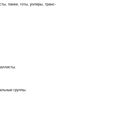
ы, панки, готы, рэперы, транс-
таллисты.
альные группы.