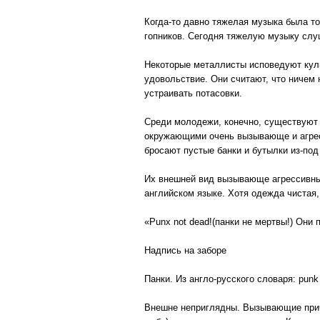
Когда-то давно тяжелая музыка была т
гопников. Сегодня тяжелую музыку слу
Некоторые металлисты исповедуют куль
удовольствие. Они считают, что ничем 
устраивать потасовки.
Среди молодежи, конечно, существуют 
окружающими очень вызывающе и агресси
бросают пустые банки и бутылки из-под
Их внешней вид вызывающе агрессивный
английском языке. Хотя одежда чистая,
«Punx not dead!(панки не мертвы!) Они 
Надпись на заборе
Панки. Из англо-русского словаря: pun
Внешне неприглядны. Вызывающие приче