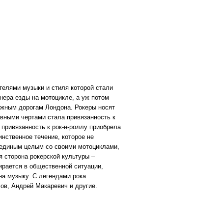
телями музыки и стиля которой стали
нера езды на мотоцикле, а уж потом
ружным дорогам Лондона. Рокеры носят
овными чертами стала привязанность к
, привязанность к рок-н-роллу приобрела
инственное течение, которое не
я единым целым со своими мотоциклами,
я сторона рокерской культуры –
бирается в общественной ситуации,
на музыку. С легендами рока
ов, Андрей Макаревич и другие.