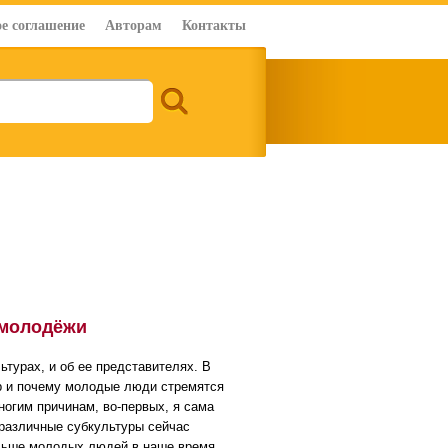
е соглашение
Авторам
Контакты
 молодёжи
ьтурах, и об ее представителях. В
ур и почему молодые люди стремятся
ногим причинам, во-первых, я сама
различные субкультуры сейчас
ольше молодых людей в наше время