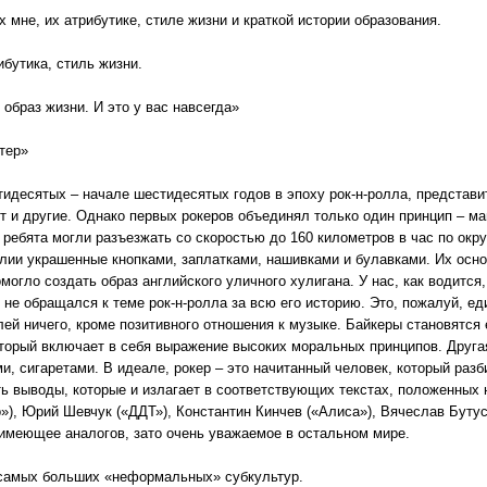
х мне, их атрибутике, стиле жизни и краткой истории образования.
ибутика, стиль жизни.
 образ жизни. И это у вас навсегда»
тер»
тидесятых – начале шестидесятых годов в эпоху рок-н-ролла, представи
 и другие. Однако первых рокеров объединял только один принцип – ма
и ребята могли разъезжать со скоростью до 160 километров в час по ок
илии украшенные кнопками, заплатками, нашивками и булавками. Их осн
омогло создать образ английского уличного хулигана. У нас, как водится
не обращался к теме рок-н-ролла за всю его историю. Это, пожалуй, ед
лей ничего, кроме позитивного отношения к музыке. Байкеры становятс
оторый включает в себя выражение высоких моральных принципов. Друга
и, сигаретами. В идеале, рокер – это начитанный человек, который раз
ь выводы, которые и излагает в соответствующих текстах, положенных 
»), Юрий Шевчук («ДДТ»), Константин Кинчев («Алиса»), Вячеслав Бутус
 имеющее аналогов, зато очень уважаемое в остальном мире.
 самых больших «неформальных» субкультур.