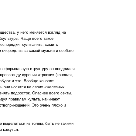
бщества, у него меняется взгляд на
убкультуры. Чаще всего такое
еспорядки, хулиганить, хамить
 очередь из-за самой музыки и особого
ю неформальную структуру он внедрился
пропаганду курения «травки» (конопля,
робуют и это. Вообще конопля
дь они носятся на своих «железных
енять подросток. Опаснее всего секты.
едуя правилам культа, начинают
ртвоприношений. Это очень плохо и
е выделиться из толпы, быть не такими
и кажутся.