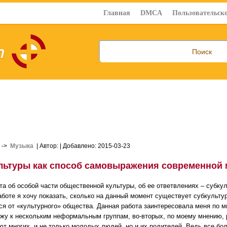
Главная
DMCA
Пользовательско
->
Музыка
| Автор:
| Добавлено: 2015-03-23
льтуры как способ самовыражения современной
та об особой части общественной культуры, об ее ответвлениях – субкул
аботе я хочу показать, сколько на данный момент существует субкульт
ся от «культурного» общества. Данная работа заинтересовала меня по м
жу к нескольким неформальным группам, во-вторых, по моему мнению, 
ют многих, и не только молодых людей, но и их родителей. Ведь все б