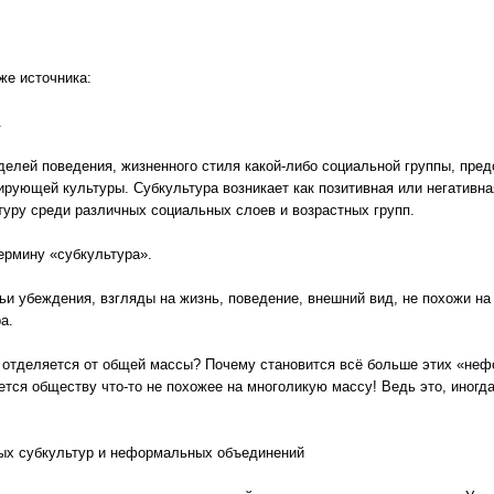
же источника:
.
оделей поведения, жизненного стиля какой-либо социальной группы, пр
ирующей культуры. Субкультура возникает как позитивная или негативн
туру среди различных социальных слоев и возрастных групп.
ермину «субкультура».
чьи убеждения, взгляды на жизнь, поведение, внешний вид, не похожи н
а.
отделяется от общей массы? Почему становится всё больше этих «нефо
уется обществу что-то не похожее на многоликую массу! Ведь это, иногда
ых субкультур и неформальных объединений