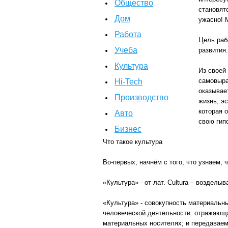
Общество
становят
Дом
ужасно! 
Работа
Цель раб
Учеба
развития.
Культура
Из своей
самовыра
Hi-Tech
оказывае
Производство
жизнь, э
которая 
Авто
свою гипо
Бизнес
Что такое культура
Во-первых, начнём с того, что узнаем, 
«Культура» - от лат. Cultura – возделыв
«Культура» - совокупность материальн
человеческой деятельности: отражающа
материальных носителях; и передавае