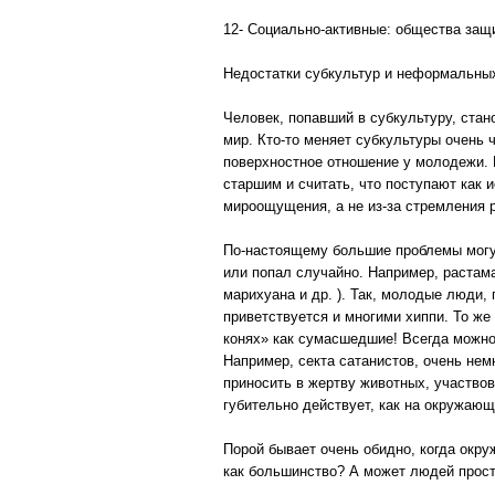
12- Социально-активные: общества защ
Недостатки субкультур и неформальны
Человек, попавший в субкультуру, стан
мир. Кто-то меняет субкультуры очень 
поверхностное отношение у молодежи. 
старшим и считать, что поступают как 
мироощущения, а не из-за стремления р
По-настоящему большие проблемы могут
или попал случайно. Например, растама
марихуана и др. ). Так, молодые люди,
приветствуется и многими хиппи. То же
конях» как сумасшедшие! Всегда можно 
Например, секта сатанистов, очень нем
приносить в жертву животных, участвов
губительно действует, как на окружающи
Порой бывает очень обидно, когда окру
как большинство? А может людей просто