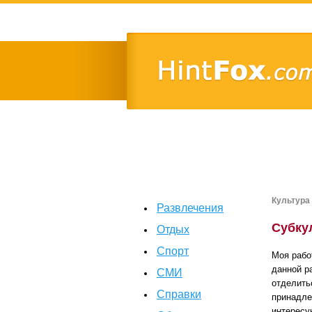
Культура
Развлечения
Субку
Отдых
Спорт
Моя рабо
данной р
СМИ
отделить
Справки
принадле
интересу